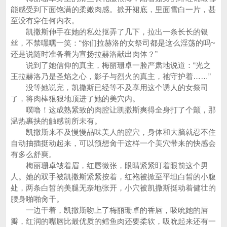
能感受到下面饱满的柔嫩肉感。掀开裙底，里面雪白一片，甚
至没有穿任何内衣。
凯撒斯伸手在她的私处抠弄了几下，拉出一条长长的银
丝，不禁嘿嘿一笑：“你们拉赫洛的女祭司都是这么淫荡的吗~
还是说随时准备着为宣扬拉赫洛献出肉体？”
说到了她信仰的真主，梅丽珊卓一脸严肃地说道：“光之
王拉赫洛乃是圣焰之心，影子与烈火的真主，祂守护着……”
没等她说完，凯撒斯已经等不及享用这个诱人的女祭司
了，将肉棒狠狠地顶进了她的美穴内。
噗噜！这成熟紧致的肉腔让凯撒斯爽得全身打了个颤，那
温热裹挟的触感前所未有。
凯撒斯来不及慢慢品味美人的腔穴，身体和大脑就忍不住
自动抽插挺动起来，可以预想肏干这样一个美穴带来的快感会
有多么舒爽。
梅丽珊卓皱着眉，红唇微张，眼睛紧紧盯着眼前这个男
人。她的双手被凯撒斯紧紧按着，红袍被掀至平坦白皙的小腹
处，两条白皙的美腿无奈地张开，小穴被凯撒斯挺动着健壮的
腰身啪啪肏干。
一边干着，凯撒斯吻上了梅丽珊卓的香唇，吸吮她的唇
瓣，红润的嘴唇比最优质的鳕鱼肉还要柔软，吸吮起来还有一