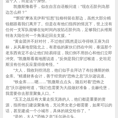
这个人，而是这个身份。”
凯撒斯搀着手，似在自言自语般问道：“现在石阶列岛那
边怎么样？”
““辉煌”摩洛克伊和“狂怒”拉格特留在那边，虽然大部分精
锐都跟着我们离开了。但是在有他们指挥的情况下，世上没有
任何一支军队能够在短时间内攻陷石阶列岛，足够我们从维斯
特洛大陆任何一个角落赶回去支援。”
“黄金团并不好对付，不过他们既然是以夺得铁王座为目
标，从风暴地登陆北上，有君临的家伙们挡在中间，泰温那个
老东西肯定不会让他们轻易得逞，我们倒不用担心和他们立即
冲突。”凯撒斯看着地图说道，“反倒是我们穿过喉道，史坦尼
斯没有任何反应显得很奇怪。”
“大人，我收到些消息，他们似乎去拜访了布拉佛斯的铁
金库。”精通财务会计，善于经营的“恐怖之息”沃尔逊说道。
“铁金库……嗯……”凯撒斯点点头，随后对着“恐怖之
息”沃尔逊吩咐道，“我们也需要为大战做好准备，去赫伦堡，
我需要你去那里聚集人口。”
“五王之战后有大量走投无路的人，他们都是重要的资
源，指挥他们建设聚集地，无论男女老少都需要，如果可以的
话，甚至建成一个小城市，具体的就交给你了。”
“是的，大人”“恐怖之息”沃尔逊点头。