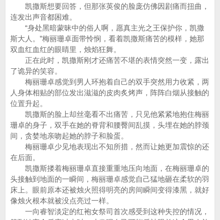
凯撒斯想要回答，但那张英俊的脸庞仿佛因剧痛而扭曲，
连发出声音都困难。
“身处黑暗蒙昧中的俗人啊，愿真主光之王保护你，凯撒
斯大人。”梅丽珊卓面带怜悯，看着凯撒斯痛苦的模样，她那
双血红血红的眼睛里，烛焰狂舞。
正在此时，凯撒斯刚才还痛苦不堪的表情突然一变，露出
了诡异的笑容。
梅丽珊卓感觉到男人环抱着自己的双手突然用力收紧，两
人身体相贴的部位发出滋滋的皮肉炙烤声，阵阵白烟从接触的
位置升起。
凯撒斯的脸上却丝毫看不出痛苦，只见他紧紧地抱住梅丽
珊卓的身子，双手在她的脊背和腰臀间乱摸，头埋在她的脖颈
间，贪婪地亲吻起她的脖子和脸蛋。
梅丽珊卓少见地表现出不知所措，然而让她更加震惊的还
在后面。
凯撒斯搂着梅丽珊卓直接重重地压向地面，在梅丽珊卓的
头接触到地面的一瞬间，梅丽珊卓感觉自己猛地砸在柔软的羽
床上。眼前原本还被烛火照得明亮的房间瞬间变得漆黑，就好
像烛火根本就被没点亮过一样。
一向睿智淡定的红袍女祭司首次感受到这种失控的情况，