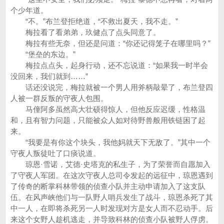
个少年道。
“不。”布兰登拒绝道，“不救出夏天，我不走。”
梅拉看了看弟弟，玖健点了点头同意了。
梅拉有些无奈，但还是问道：“你还记得笼子在哪里吗？”
“堡垒的东边。”
梅拉点点头，起身行动，还不忘说道：“如果我一时半会
没回来，我们就到……”
话还没说完，梅拉就被一个男人用斧柄敲晕了，布兰登四
人被一群反叛的守夜人包围。
马僮阿多虽然高大壮硕得惊人，但他反应迟缓，性格温
和，且有智力问题，只能被众人如对待野兽般用铁链困了起
来。
“我要是有你这个块头，我他妈就天下无敌了。”其中一个
守夜人叛徒吐了口痰说道。
琼恩·雪诺，艾德·史塔克的私生子，为了荣誉而自愿加入
了守夜人军团。在这次守夜人总司令发起的远征中，琼恩遇到
了传奇的断掌科林带领的侦查小队并主动申请加入了这支队
伍。在风声峡他们与一队野人哨兵发生了战斗，琼恩杀死了其
中一人，在即将杀死另一人时发现对方是女人而不忍动手。后
来这个女野人趁机逃走，并导致科林的侦查小队被野人俘虏。