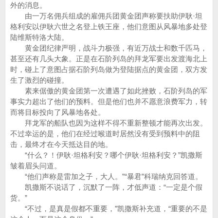
外的消息。
由一万名佣兵组成的雇佣兵团黄金团声称要扶助伊耿·坦
格利安以伊耿六世之名登上铁王座，他们意图从风暴地多处登
陆维斯特洛大陆。
黄金团纪律严明，战斗力极强，有近万战士和数千匹马，
甚至还有几头大象。正是在石阶列岛的拜龙军要出发渡海北上
时，碰上了意图占据石阶列岛做为登陆据点的黄金团，双方发
生了激烈的碰撞。
素来倨傲的黄金团第一次遭遇了如此挫败，石阶列岛的军
事实力超出了他们的预料。但是他们也并不愿意浪费军力，转
而将目标投向了风暴地各处。
拜龙军的船队也因为这样不得不重新整顿才能再次出发。
不过幸运的是，他们在经过喉道时居然没有受到预料中的阻
击，最终才在今天抵达目的地。
“什么？！伊耿·坦格利安？哪个伊耿·坦格利安？”凯撒斯
皱着眉头问道。
“他们声称是雷加之子，大人。”“暴君”科瑞纳克回答道。
凯撒斯不说话了，沉默了一阵，才低声道：“一定是个假
货。”
“不过，是真是假都不重要，”凯撒斯补充道，“重要的不是