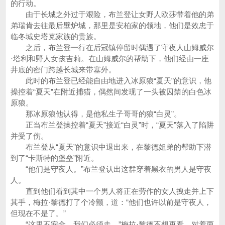
的行动。
由于长城之外过于艰险，布兰登让女野人欧莎带着他的弟
弟瑞肯去往最后壁炉城，那里是安柏家的领地，他们是效忠于
临冬城史塔克家族的贵族。
之后，布兰登一行在后冠镇停留时偶遇了守夜人山姆威尔
·塔利和野人女孩吉莉。在山姆威尔的帮助下，他们经由一座
井底的密门跨越长城来带塞外。
此时的布兰登已经能自由地进入冰原狼“夏天”的意识，他
操控着“夏天”在附近捕猎，偶然间发现了一头被囚禁的白色冰
原狼。
那冰原狼他认得，是他私生子哥哥的狼“白灵”。
正当布兰登操控着“夏天”接近“白灵”时，“夏天”落入了陷阱
并受了伤。
布兰登从“夏天”的意识中退出来，在黎德姐弟的帮助下潜
到了“卡斯特的堡垒”附近。
“他们是守夜人。”布兰登认出这群穿着黑衣的男人是守夜
人。
直到他们看到其中一个男人将正在劳作的女人拽走并上下
其手，梅拉·黎德打了个冷颤，道：“他们也许以前是守夜人，
但现在不是了。”
“这里不安全，我们必须走。”梅拉·黎德不想再看，对着两