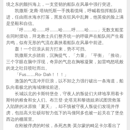
境之东的颤抖海上，一支坚韧的船队在风暴中强行突进。
凯撒斯·龙裔·塔纳托斯一手拽着缆绳，呼喊着指挥船队前
进，任由雨水海水打落，黑发在狂风中乱舞，他英俊的脸上满
是坚毅和自信。
「呼……哈……呼……哈……呼……哈……」无数支船桨
在同时摆动，拜龙教士兵们整齐统一的呼吸声在船队间产生着
共鸣，似有无形的气流在裹挟着船队在风暴中前进。
轰！一个巨浪从前方打来，势不可挡。
凯撒斯大步踏前，沉胸提气，「力量」「平衡」「推动」
三个字眼在脑中浮现，奇异的气息在胸喉凝聚，如雷鸣怒吼般
的龙之吐目喷吐而出。
「Fus……Ro- Dah！！！」
激荡的气流冲开巨浪，以不卸之力强行破出一条海道，船
队向着极北的海域继续前进。
长城以北的卡斯特堡垒，守夜人的叛徒们大肆地享用着卡
斯特的粮食和女人们。布兰登·史塔克和黎德姐弟试图营救落
入陷阱的冰原狼「夏天」，却不慎被守夜人叛徒们发现并俘
虏，包括高大壮硕却智力低下的马僮阿多也被一起关在了堡垒
西边的棚屋里。
在刚被俘虏的时候，杀死杰奥·莫尔蒙的畸足卡尔看出了