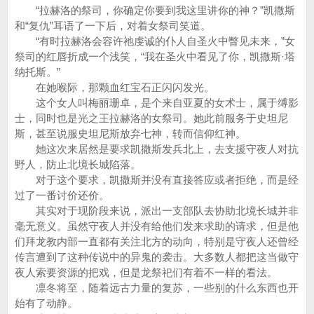
“拉赫洛的祭司，你确定你要到我这里讲你的神？”凯撒斯
和“复仇”耳语了一下后，对着女祭司笑道。
“有时拉赫洛会容许祂虔诚的仆人自圣火中瞥见未来，”女
祭司的红唇折成一个浅笑，“我在圣火中看见了你，凯撒斯·塔
纳托斯。”
在她喉际，那颗血红宝石正闪闪发光。
这个女人叫梅丽珊卓，是个来自亚夏的女术士，属于缚影
士，同时也是光之王拉赫洛的女祭司。她此前服务于史坦尼
斯，甚至说服史坦尼斯放弃七神，转而信仰红神。
她这次来居然是要求凯撒斯发兵北上，去支援守夜人对抗
野人，防止北境长城陷落。
对于这个要求，凯撒斯并没有直接答应或者拒绝，而是经
过了一番讨价还价。
其实对于现阶段来说，派出一支部队去协助北境长城并非
毫无意义。虽然守夜人并没有给他们发来求助的请求，但是他
们拜龙教内部一直都有关注北方的动向，特别是守夜人还曾经
传言遭到了这种传说中的异鬼的袭击。大多数人都把这当做守
夜人索要资源的把戏，但是龙祭祀们有着不一样的看法。
凛冬将至，随着远古力量的复苏，一些别的什么东西也开
始有了动静。