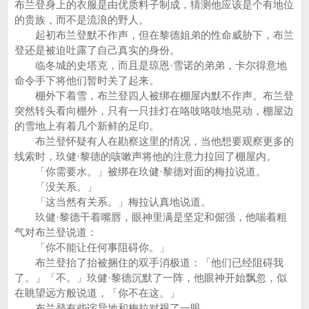
布兰登身上的衣服是由优质料子制成，猜测他应该是个有地位
的贵族，而不是流浪的野人。
起初布兰登默不作声，但在黎德姐弟的性命威胁下，布兰
登还是被迫吐露了自己真实的身份。
临冬城的史塔克，而且是琼恩·雪诺的弟弟，卡尔得意地
命令手下将他们暂时关了起来。
棚外下着雪，布兰登四人被绑在棚屋内默不作声。布兰登
突然转头看向棚外，只有一只挂灯在咯吱咯吱地晃动，棚屋边
的雪地上有着几个新鲜的足印。
布兰登怀疑有人在勘察这里的情况，当他想要观察更多的
线索时，玖健·黎德的咳嗽声将他的注意力拉回了棚屋内。
「你需要水。」被绑在玖健·黎德对面的梅拉说道。
「没关系。」
「这当然有关系。」梅拉认真地说道。
玖健·黎德干着嘴唇，眼神里满是坚定和倔强，他喘着粗
气对布兰登说道：
「你不能让任何事阻碍你。」
布兰登抬了抬被捆住的双手消极道：「他们已经阻碍我
了。」「不。」玖健·黎德沉默了一阵，他眼神开始飘忽，似
在眺望远方般说道，「你不在这。」
布兰登有些诧异地和梅拉对视了一眼。