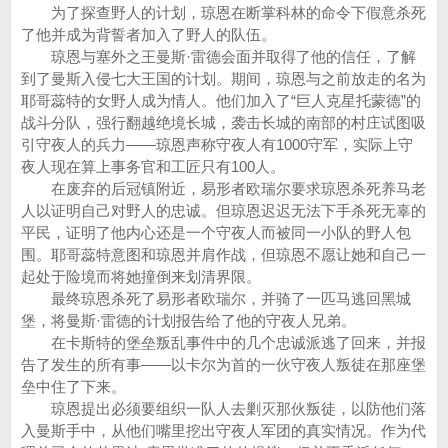
为了探查野人的计划，琼恩在断掌科林的命令下假意杀死
了他并成为背誓者加入了野人的队伍。
琼恩与塞外之王曼斯·雷德会面并取得了他的信任，了解
到了曼斯入侵七大王国的计划。期间，琼恩与之前放走的名为
耶哥蕊特的女野人成为情人。他们加入了“巨人克星托蒙德”的
战斗分队，强行翻越绝境长城，袭击长城的南部的村庄试图吸
引守夜人的兵力——琼恩声称守夜人有1000守军，实际上守
夜人现在算上事务官和工匠只有100人。
在废弃的后冠镇附近，易形者欧瑞尔要求琼恩杀死养马老
人以证明自己对野人的忠诚。但琼恩迟迟无法下手杀死无辜的
平民，证明了他内心还是一个守夜人而被同一小队的野人包
围。耶哥蕊特意图和琼恩并肩作战，但琼恩不愿让她和自己一
起处于险境而将她撞倒来划清界限。
最终琼恩杀死了易形者欧瑞尔，并骑了一匹马逃回黑城
堡，将曼斯·雷德的计划报告给了他的守夜人兄弟。
在卡斯特的堡垒叛乱事件中的几个忠诚派逃了回来，并报
告了发生的所有事——以卡尔为首的一伙守夜人叛徒在那座堡
垒中住了下来。
琼恩提出必须要组织一队人去剿灭那伙叛徒，以防他们落
入曼斯手中，从他们嘴里挖出守夜人军团的真实情况。作为代