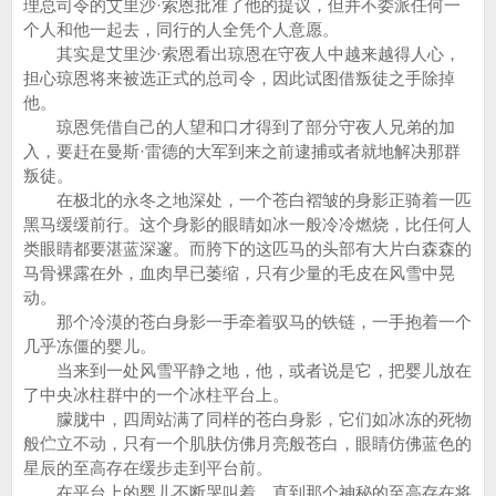
理总司令的艾里沙·索恩批准了他的提议，但并不委派任何一
个人和他一起去，同行的人全凭个人意愿。
其实是艾里沙·索恩看出琼恩在守夜人中越来越得人心，
担心琼恩将来被选正式的总司令，因此试图借叛徒之手除掉
他。
琼恩凭借自己的人望和口才得到了部分守夜人兄弟的加
入，要赶在曼斯·雷德的大军到来之前逮捕或者就地解决那群
叛徒。
在极北的永冬之地深处，一个苍白褶皱的身影正骑着一匹
黑马缓缓前行。这个身影的眼睛如冰一般冷冷燃烧，比任何人
类眼睛都要湛蓝深邃。而胯下的这匹马的头部有大片白森森的
马骨裸露在外，血肉早已萎缩，只有少量的毛皮在风雪中晃
动。
那个冷漠的苍白身影一手牵着驭马的铁链，一手抱着一个
几乎冻僵的婴儿。
当来到一处风雪平静之地，他，或者说是它，把婴儿放在
了中央冰柱群中的一个冰柱平台上。
朦胧中，四周站满了同样的苍白身影，它们如冰冻的死物
般伫立不动，只有一个肌肤仿佛月亮般苍白，眼睛仿佛蓝色的
星辰的至高存在缓步走到平台前。
在平台上的婴儿不断哭叫着，直到那个神秘的至高存在将