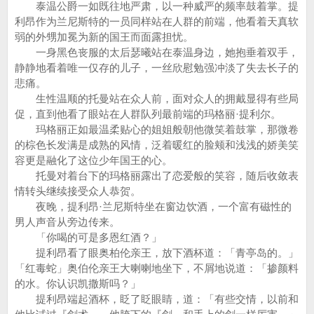
泰温公爵一如既往地严肃，以一种威严的频率鼓着掌。提
利昂作为兰尼斯特的一员同样站在人群的前端，他看着天真软
弱的外甥加冕为新的国王而面露担忧。
一身黑色丧服的太后瑟曦站在泰温身边，她抱垂着双手，
静静地看着唯一仅存的儿子，一丝欣慰勉强冲淡了失去长子的
悲痛。
生性温顺的托曼站在众人前，面对众人的拥戴显得有些局
促，直到他看了眼站在人群队列最前端的玛格丽·提利尔。
玛格丽正如最温柔贴心的姐姐般朝他微笑着鼓掌，那微卷
的棕色长发满是成熟的风情，泛着暖红的脸颊和浅浅的娇美笑
容更是融化了这位少年国王的心。
托曼对着台下的玛格丽露出了恋爱般的笑容，随后收敛表
情转头继续接受众人恭贺。
夜晚，提利昂·兰尼斯特坐在窗边饮酒，一个富有磁性的
男人声音从旁边传来。
「你喝的可是多恩红酒？」
提利昂看了眼奥柏伦亲王，放下酒杯道：「青亭岛的。」
「红毒蛇」奥伯伦亲王大喇喇地坐下，不屑地说道：「掺颜料
的水。你认识凯撒斯吗？」
提利昂端起酒杯，眨了眨眼睛，道：「有些交情，以前和