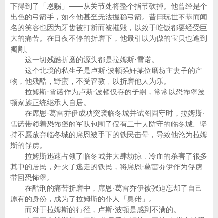
下得到了「恩赐」——从关节处将整个指节砍掉。他曾经是个
出色的弓箭手，如今他甚至无法握稳弓箭。昔日玩世不恭而闻
名的笑容也因为牙齿被打断而被摧毁，以致于吃饭都要经受巨
大的痛苦。在日夜不停的折磨下，他最引以为傲的宝贝也遭到
阉割。
这一切残酷折磨的源头都是拉姆斯·雪诺。
这个北境的私生子是卢斯·波顿强奸某位磨坊主妻子的产
物，他残酷，野蛮，不受管教，以折磨他人为乐。
拉姆斯·雪诺作为卢斯·波顿仅存的子嗣，常常以恐怖堡波
顿家族正统继承人自居。
在席恩·葛雷乔伊成功突袭临冬城并试图固守时，拉姆斯·
雪诺带领着恐怖堡的军队包围了仅有二十人防守的临冬城。坚
持不愿放弃临冬城的席恩被手下的铁民击晕，导致他沦为拉姆
斯的俘虏。
拉姆斯迅速占领了临冬城并大肆劫掠，冷血的杀害了很多
其中的居民，歼灭了逃走的铁民，将席恩·葛雷乔伊作为俘虏
带回恐怖堡。
在酷刑的痛苦折磨中，席恩·葛雷乔伊被强迫忘却了自己
原有的身份，成为了拉姆斯的仆人「臭佬」。
而对于拉姆斯的行径，卢斯·波顿是感到不满的。