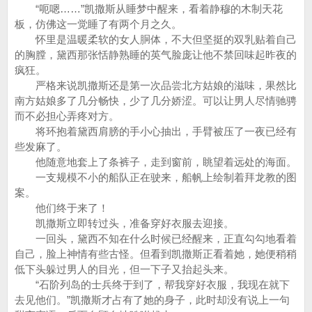
“呃嗯……”凯撒斯从睡梦中醒来，看着静穆的木制天花
板，仿佛这一觉睡了有两个月之久。
怀里是温暖柔软的女人胴体，不大但坚挺的双乳贴着自己
的胸膛，黛西那张恬静熟睡的英气脸庞让他不禁回味起昨夜的
疯狂。
严格来说凯撒斯还是第一次品尝北方姑娘的滋味，果然比
南方姑娘多了几分畅快，少了几分娇涩。可以让男人尽情驰骋
而不必担心弄疼对方。
将环抱着黛西肩膀的手小心抽出，手臂被压了一夜已经有
些发麻了。
他随意地套上了条裤子，走到窗前，眺望着远处的海面。
一支规模不小的船队正在驶来，船帆上绘制着拜龙教的图
案。
他们终于来了！
凯撒斯立即转过头，准备穿好衣服去迎接。
一回头，黛西不知在什么时候已经醒来，正直勾勾地看着
自己，脸上神情有些古怪。但看到凯撒斯正看着她，她便稍稍
低下头躲过男人的目光，但一下子又抬起头来。
“石阶列岛的士兵终于到了，帮我穿好衣服，我现在就下
去见他们。”凯撒斯才占有了她的身子，此时却没有说上一句