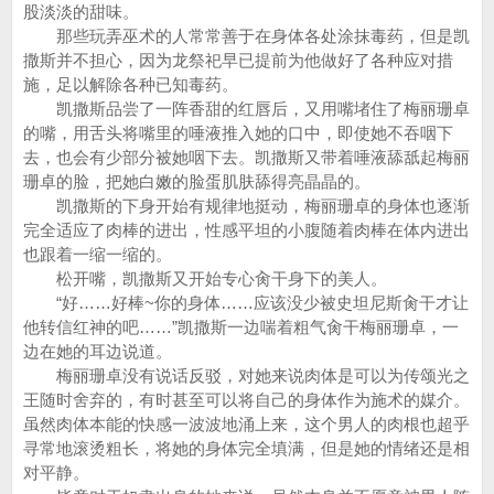
股淡淡的甜味。
那些玩弄巫术的人常常善于在身体各处涂抹毒药，但是凯
撒斯并不担心，因为龙祭祀早已提前为他做好了各种应对措
施，足以解除各种已知毒药。
凯撒斯品尝了一阵香甜的红唇后，又用嘴堵住了梅丽珊卓
的嘴，用舌头将嘴里的唾液推入她的口中，即使她不吞咽下
去，也会有少部分被她咽下去。凯撒斯又带着唾液舔舐起梅丽
珊卓的脸，把她白嫩的脸蛋肌肤舔得亮晶晶的。
凯撒斯的下身开始有规律地挺动，梅丽珊卓的身体也逐渐
完全适应了肉棒的进出，性感平坦的小腹随着肉棒在体内进出
也跟着一缩一缩的。
松开嘴，凯撒斯又开始专心肏干身下的美人。
“好……好棒~你的身体……应该没少被史坦尼斯肏干才让
他转信红神的吧……”凯撒斯一边喘着粗气肏干梅丽珊卓，一
边在她的耳边说道。
梅丽珊卓没有说话反驳，对她来说肉体是可以为传颂光之
王随时舍弃的，有时甚至可以将自己的身体作为施术的媒介。
虽然肉体本能的快感一波波地涌上来，这个男人的肉根也超乎
寻常地滚烫粗长，将她的身体完全填满，但是她的情绪还是相
对平静。