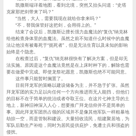
凯撒斯端详着地图，看到北境，突然又抬头问道：“史塔
克家那把剑带来了吗？”
“当然，大人，需要我现在就给你拿来吗？”
“不，替我保管好这把剑，会用得上的。”
结束了会议后，凯撒斯让擅长强力血魔法的“复仇”纳克林
给他检查身体里的血魔法。虽然之前不知道什么时候中的血魔
法让他没有被毒死于“扼死者”，但是无法生育以及未知的影响
始终是个隐患。
在检查过后，“复仇”纳克林很快有了解决方案，但是却无
法实施。原因是这个血魔法竟然是在上床时种下的，解除也需
要在做爱中完成。即使龙祭祀愿意，凯撒斯也绝不可能同意。
这件事只能暂时搁置了。
目前拜龙军的策略以建设储备为主，并不急于扩张。虽然
拜龙军团的实力足以向任何一个方向推进而无人能挡，但他们
的目标不在于简单的统治或者夺取王位。在这片七神主导的土
地上，新神旧神深入人心，想要推广拜龙信仰并不是简单的
事。因此拜龙军团所占领的区域并不是像其他军队一样粗暴地
劫掠一空，而是管制和建设。大量招收流民，组建聚居地，为
军队后勤生产补给，同时为居民提供庇护，免遭士兵和强盗的
侵扰。