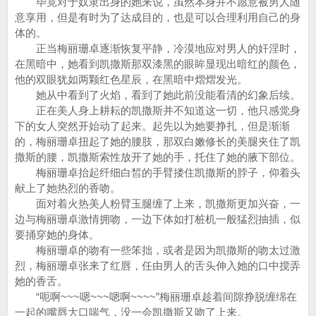
毕竟对于奴隶出身的她来说，虽然本身并不愿意被男人随
意享用，但是有时为了达成目的，也是可以合理利用自己的身
体的。
正当梅丽珊卓逐渐恢复平静，冷漠地应对男人的奸淫时，
在黑暗中，她看到凯撒斯那双漆黑的眼眸显现出暗红的颜色，
他的双眼犹如两颗红色星辰，在黑暗中熠熠发光。
她从中看到了火焰，看到了她此前没能看清的幻象后续。
正在美人身上耕耘的凯撒斯并不知道这一切，他只感觉身
下的女人突然开始动了起来。起先以为她要挣扎，但是渐渐
的，梅丽珊卓扭起了她的腰肢，那双白嫩修长的美腿夹住了凯
撒斯的腰，凯撒斯索性放开了她的手，托住了她的腋下部位。
梅丽珊卓抬起纤细白皙的手臂搂住凯撒斯的脖子，仰着头
献上了她热烈的香吻。
面对着火热美人粉臂玉腿缠了上来，凯撒斯更加兴奋，一
边与梅丽珊卓激情拥吻，一边下体如打桩机一般猛烈抽插，似
要捅穿她的身体。
梅丽珊卓的吻有一些笨拙，或者是因为凯撒斯的吻太过激
烈，梅丽珊卓张来了红唇，任由男人的舌头伸入她的口中搅弄
她的香舌。
“呃啊~~~嗯~~~嗯啊~~~~”梅丽珊卓趁着间隙挣脱缠绵在
一起的嘴唇大口喘气，没一会凯撒斯又吻了上来。