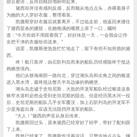
甜言蜜语，反而自顾自地吩咐起来。
黛西却并没有感到反感，反而顺从地点点头，赤裸着身子
为她的大人穿好衣服，整理着装。
凯撒斯穿好衣服后就要离开，不过临走前，他返回来搂住
了黛西苗条的腰肢，在她饱满的嘴唇上亲了一口，嘱咐
道：“今天你就不用跟着我了，好好休息一天，一会我会让侍
女把干净的衣服给你送来。”
说罢，凯撒斯便急急忙忙地走了，留下有些不知所措的黛
西。
咚！船只靠岸，由石阶列岛而来的船队历经艰险终于抵达
鸦栖堡境内。
他们从狭海南部一路向北，穿过潮头岛和尖角之间的喉道
进入黑水湾，最终抵达蟹爪半岛边缘的鸦栖堡。
潮头岛忠诚于史坦尼斯，大批的拜龙军船队经过喉道这条
狭窄水道时必然会受到史坦尼斯的阻击。但是经历黑水河一役
后，史坦尼斯的船队几乎全军覆没，加上石阶列岛的拜龙军不
少是海盗出身，应该无法阻挡拜龙军的船队。
“大人！”黛西的声音从身后传来。
凯撒斯回过头，原来黛西已经穿好了轻甲，带好了配剑跟
了上来。
既然已经来了，凯撒斯也没再说话，只赞许地点点头，继