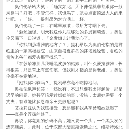
他比试过『剑术』，他胯下的『剑』和手上的剑一样厉害。」
奥伯伦哈哈大笑：「确实如此。天下侏儒莫非都跟你一般
风趣吗？好吧，不管怎样，我也渴了，就尝点雷德温大人的果
汁吧。」「好。」提利昂为对方满上一杯。
奥伯伦吮了一口，在嘴里漱漱，最后方才咽下去。
「勉勉强强。明天我送你几瓶够劲的多恩葡萄酒。」奥伯
伦又喝下一口说道，「金发妞儿让我动心了。」
「你找到莎塔雅的地方了？」提利昂以为奥伯伦指的是君
临里的一家高档妓院，由来自盛夏群岛的莎塔雅经营，君临的
贵族老爷们都爱去那里找乐子。
「在莎塔雅那儿我睡黑皮肤的姑娘，叫什么爱拉雅雅，长
得很美，只是背上有些伤痕。但我刚才指的是你老姐。」奥伯
伦毫不在意地说。
「她找你出轨吗？」提利昂亦毫不吃惊地问。
奥柏伦纵声长笑：「还没有，不过只要我出得起价，那是
迟早的问题。她甚至暗示过婚姻的事，没错，太后她需要一个
丈夫，有谁能比多恩领亲王更般配呢？
艾拉莉亚认为我该接受，想起能和我共享瑟曦她就湿了
——真是个淫荡的婊子。
再说，你老姐的价码不高，她只要一个头，一个黑头发的
漂亮脑袋。」此时，位于东部大陆厄斯索斯之北、维斯特洛北