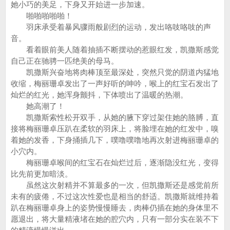
她小巧的美足，下身又开始进一步加速。
啪啪啪啪啪！
羽床承受着暴风骤雨般剧烈的运动，发出咯吱咯吱的声
音。
看着眼前美人随着抽插不断摆动的惹眼红发，凯撒斯感觉
自己正在驰骋一匹绝美的母马。
凯撒斯兴奋地将肉棒顶至最深处，突然只觉的阴道内猛地
收缩，梅丽珊卓发出了一声好听的呻吟，喉上的红宝石发出了
灿烂的红光，她浑身颤抖，下体喷出了温暖的热潮。
她高潮了！
凯撒斯索性松开双手，从她的腋下穿过架住她的胳膊，直
接将梅丽珊卓压趴在柔软的羽床上，将脸埋在她的红发中，嗅
着她的发香，下身捅插几下，噗噜噗噜地再次射进梅丽珊卓的
小穴内。
梅丽珊卓喉间的红宝石在灿烂过后，逐渐隐没红光，变得
比先前更加暗淡。
虽然这次射精并不算最多的一次，但凯撒斯还是感觉前所
未有的疲倦，不过这次性爱也是相当的舒适。凯撒斯就维持着
趴在梅丽珊卓身上的姿势慢慢睡去，肉棒仍插在她的身体里不
愿退出，将大量精液堵在她的腔穴内，只有一部分实在装不下