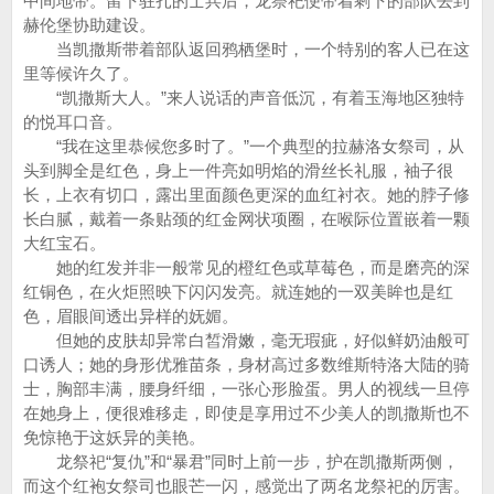
中间地带。留下驻扎的士兵后，龙祭祀便带着剩下的部队去到
赫伦堡协助建设。
当凯撒斯带着部队返回鸦栖堡时，一个特别的客人已在这
里等候许久了。
“凯撒斯大人。”来人说话的声音低沉，有着玉海地区独特
的悦耳口音。
“我在这里恭候您多时了。”一个典型的拉赫洛女祭司，从
头到脚全是红色，身上一件亮如明焰的滑丝长礼服，袖子很
长，上衣有切口，露出里面颜色更深的血红衬衣。她的脖子修
长白腻，戴着一条贴颈的红金网状项圈，在喉际位置嵌着一颗
大红宝石。
她的红发并非一般常见的橙红色或草莓色，而是磨亮的深
红铜色，在火炬照映下闪闪发亮。就连她的一双美眸也是红
色，眉眼间透出异样的妩媚。
但她的皮肤却异常白皙滑嫩，毫无瑕疵，好似鲜奶油般可
口诱人；她的身形优雅苗条，身材高过多数维斯特洛大陆的骑
士，胸部丰满，腰身纤细，一张心形脸蛋。男人的视线一旦停
在她身上，便很难移走，即使是享用过不少美人的凯撒斯也不
免惊艳于这妖异的美艳。
龙祭祀“复仇”和“暴君”同时上前一步，护在凯撒斯两侧，
而这个红袍女祭司也眼芒一闪，感觉出了两名龙祭祀的厉害。