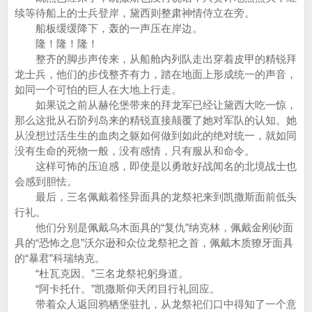
续等待船上的士兵登岸，黛西则整肃神情侍立在旁。
船板缓缓降下，轰的一声压在岸边。
隆！隆！隆！
整齐的脚步声传来，从船舱内列队走出穿着皮甲的精锐拜
龙士兵，他们的步伐整齐有力，踏在地面上形成统一的声音，
如同一个可怕的巨人在大地上行走。
如果说之前从赫伦堡带来的拜龙军已经让黛西大吃一惊，
那么这批从石阶列岛来的精锐直接颠覆了她对军队的认知。她
从没想过活生生的血肉之躯如何做到如此的绝对统一，就如同
没有生命的死物一般，没有感情，只有服从和命令。
这样可怖的压迫感，即使是以勇敢好战闻名的北境战士也
会感到胆怯。
最后，三名佩戴着怪异面具的龙祭祀来到凯撒斯面前低头
行礼。
他们分别是佩戴乌木面具的“复仇”纳克林，佩戴金刚砂面
具的“恐怖之息”沃尔逊和众位龙祭祀之首，佩戴木质獠牙面具
的“暴君”科瑞纳克。
“杜瓦克因。”三名龙祭祀躬身道。
“阿卡托什。”凯撒斯仰天闭目行礼回应。
带着众人返回鸦栖堡驻扎，从龙祭祀们口中得知了一个意