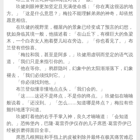
玖健则眼神更加坚定且充满使命感：「你在离这很远的地
方。」「这是什么意思？」梅拉不能理解弟弟的神奇，却依然
愿意相信。
在玖健的视野里，棚屋内的景象已经变成了预言的幻想，
犹如身临其境一般，他描述着：「在山丘下，有棵巨大的鱼梁
木，一个白衣女人抱着婴儿站在旁边。」「你也看见了。」布
兰登有些惊喜。
「梅拉和我，甚至是阿多，」玖健用虚弱而坚定的语气说
道，「我们只是来指引你的。」
「他在等你。」鸦群隐叫，幻象中的太阳渐渐落下，幻象
褪去，「我们必须找到它。」
「你必须找到他。」
布兰登似懂非懂地点点头，「我们会的。」
「这……这还不是终点，不是你的终点。」玖健似在喃喃
般说着，「还没到。」「怎么……知道哪是终点？」梅拉有些
颤抖地逐字问道。
玖健盯着他的右手手掌入神，良久才喃喃道：「会知道
的。」恐怖堡内，巴隆·葛雷乔伊仅存的儿子席恩·葛雷乔伊已
经被折磨得面目全非。
席恩几根脚趾和手指上的皮被剥除并最终在极其痛苦难忍