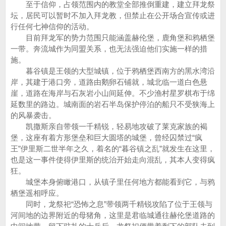
至于信仰，占领范围内的教堂全部推倒重建，建立拜龙祭
坛，居民可以暂时不加入拜龙教，但禁止在公开场合宣传或进
行任何七神信仰的活动。
目前拜龙军的势力范围只能涵盖赫伦堡，鹿角堡和鸦栖堡
一带。奔流城作为同盟关系，也无法强迫他们实施一样的措
施。
暮谷镇是王领的大型城镇，位于鸦栖堡西南方的黑水湾沿
岸，其建于港口旁，道路由鹅卵石铺就，城北临一道白色悬
崖，道路在海岸与石灰岩小山间延伸。不少渔村星罗棋布于绵
延数里的路边。城南面的岩石半岛保护停泊的船只不受狭海上
的风暴袭击。
凯撒斯亲自带领一千精锐，轻易地攻破了莱克家族的褐
堡，这座有着方形堡垒和巨大圆塔的城堡，曾经囚禁过“疯
王”伊里斯二世半年之久，着名的“暮谷镇之乱”就发生在这里，
也是这一事件使得伊里斯的统治开始走向混乱，其本人变得疯
狂。
城堡本身俯瞰港口，从镇子里任何地方都能看到它，与鸦
栖堡遥相呼应。
同时，龙祭祀“恐怖之息”带领两千精锐攻陷了位于王领与
河间地的边界附近的母猪角，这里是君临城通往赫伦堡道路的