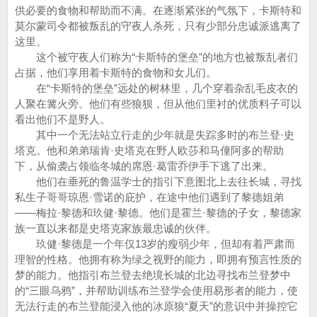
供必要的食物和帮助而不满。在逐渐紧张的气氛下，卡斯特和
莫尔蒙司令都被叛乱的守夜人杀死，只有少部分忠诚派逃离了
这里。
这个被守夜人们称为“卡斯特的堡垒”的地方也被叛乱者们
占据，他们享用着卡斯特的食物和女儿们。
在“卡斯特的堡垒”远处的树林里，几个穿着杂乱毛皮衣的
人聚在篝火旁。他们有些狼狈，但从他们里衬的优质料子可以
看出他们不是野人。
其中一个无法站立行走的少年就是失踪多时的布兰登·史
塔克。他和弟弟瑞肯·史塔克在野人欧莎和马僮阿多的帮助
下，从偷袭占领临冬城的席恩·葛雷乔伊手下逃了出来。
他们在垂死的鲁温学士的指引下意图北上去往长城，寻找
私生子哥哥琼恩·雪诺的庇护，在途中他们遇到了黎德姐弟
——梅拉·黎德和玖健·黎德。他们是霍兰·黎德的子女，黎德家
族一直以来都是史塔克家族最忠诚的伙伴。
玖健·黎德是一个年仅13岁的瘦弱少年，但却有着严肃而
理智的性格。他拥有称为绿之视野的能力，即拥有预言性质的
梦的能力。他指引布兰登去绝境长城的北边寻找布兰登梦中
的“三眼乌鸦”，并帮助训练布兰登学会使用易形者的能力，使
无法行走的布兰登能浸入他的冰原狼“夏天”的意识中并操控它