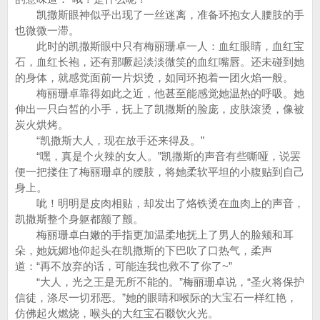
凯撒斯眼神似乎出现了一丝迷离，准备环抱女人腰肢的手
也微微一滞。
此时的凯撒斯眼中只有梅丽珊卓一人：血红眼睛，血红宝
石，血红长袍，还有那噘起淡淡微笑的血红嘴唇。还未碰到她
的身体，就感觉面前一片炽烫，如同环抱着一团火焰一般。
梅丽珊卓靠得如此之近，他甚至能感觉她温热的呼吸。她
伸出一只白皙的小手，抚上了凯撒斯的脸庞，皮肤滚烫，像被
炭火烘烤。
“凯撒斯大人，现在放手还来得及。”
“嘿，真是个火辣的女人。”凯撒斯的声音有些嘶哑，说罢
便一把搂住了梅丽珊卓的腰肢，将她柔软平坦的小腹贴到自己
身上。
呲！明明是皮肉相贴，却发出了烙铁烫在血肉上的声音，
凯撒斯整个身躯都颤了颤。
梅丽珊卓白嫩的手指更加温柔地抚上了男人的脸颊和耳
朵，她妩媚地仰起头在凯撒斯的下巴吹了口热气，柔声
道：“再不放弃的话，可能连我也救不了你了~”
“大人，光之王是无所不能的。”梅丽珊卓说，“圣火将保护
信徒，涤尽一切邪恶。”她的眼睛和喉际的大宝石一样红艳，
仿佛起火燃烧，喉头的大红宝石啜饮火光。