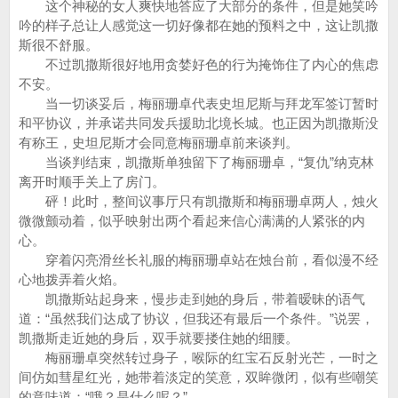
这个神秘的女人爽快地答应了大部分的条件，但是她笑吟
吟的样子总让人感觉这一切好像都在她的预料之中，这让凯撒
斯很不舒服。
不过凯撒斯很好地用贪婪好色的行为掩饰住了内心的焦虑
不安。
当一切谈妥后，梅丽珊卓代表史坦尼斯与拜龙军签订暂时
和平协议，并承诺共同发兵援助北境长城。也正因为凯撒斯没
有称王，史坦尼斯才会同意梅丽珊卓前来谈判。
当谈判结束，凯撒斯单独留下了梅丽珊卓，“复仇”纳克林
离开时顺手关上了房门。
砰！此时，整间议事厅只有凯撒斯和梅丽珊卓两人，烛火
微微颤动着，似乎映射出两个看起来信心满满的人紧张的内
心。
穿着闪亮滑丝长礼服的梅丽珊卓站在烛台前，看似漫不经
心地拨弄着火焰。
凯撒斯站起身来，慢步走到她的身后，带着暧昧的语气
道：“虽然我们达成了协议，但我还有最后一个条件。”说罢，
凯撒斯走近她的身后，双手就要搂住她的细腰。
梅丽珊卓突然转过身子，喉际的红宝石反射光芒，一时之
间仿如彗星红光，她带着淡定的笑意，双眸微闭，似有些嘲笑
的意味道：“哦？是什么呢？”