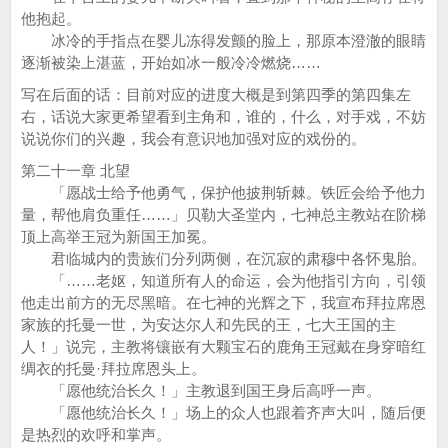
他抱起。
冰冷的手指点在婴儿冻得发颤的脸上，那原本澄澈的眼睛
逐渐被染上湛蓝，开始如冰一般冷冷燃烧……
写在后面的话：目前对应的进度大概是到第四季的第四集左
右，话说大家更希望看到主角和，谁的，什么，对手戏，不妨
说说你们的兴趣，我会有意识地加强对应的戏份的。
第二十一章 北望
「愿战士给予他勇气，保护他披荆斩棘。铁匠会给予他力
量，帮他肩负重任……」贝勒大圣堂内，七神总主教站在阶梯
顶上高举王冠为新国王加冕。
君临城内的贵族们分列两侧，在沉寂的肃穆中各怀鬼胎。
「……老妪，知道所有人的命运，会为他指引方向，引领
他走出前方的无尽黑暗。在七神的光辉之下，我宣布拜拉席恩
家族的托曼一世，为安达尔人和先民的王，七大王国的主
人！」说完，主教将镶嵌有大颗宝石的鹿角王冠戴在身穿暗红
绸衣的托曼·拜拉席恩头上。
「愿他统治长久！」主教退到国王身后高呼一声。
「愿他统治长久！」场上的众人也跟着齐声大叫，随后便
是热烈的欢呼和掌声。