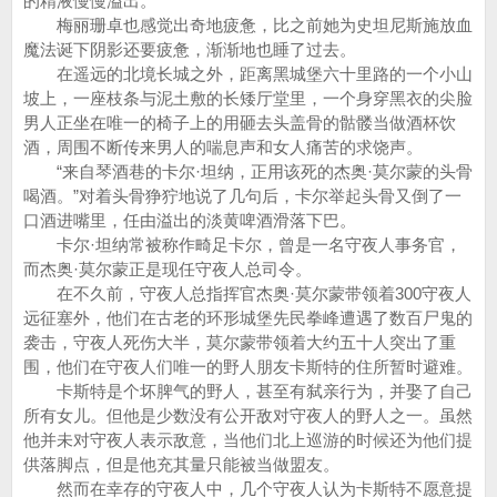
的精液慢慢溢出。
梅丽珊卓也感觉出奇地疲惫，比之前她为史坦尼斯施放血
魔法诞下阴影还要疲惫，渐渐地也睡了过去。
在遥远的北境长城之外，距离黑城堡六十里路的一个小山
坡上，一座枝条与泥土敷的长矮厅堂里，一个身穿黑衣的尖脸
男人正坐在唯一的椅子上的用砸去头盖骨的骷髅当做酒杯饮
酒，周围不断传来男人的喘息声和女人痛苦的求饶声。
“来自琴酒巷的卡尔·坦纳，正用该死的杰奥·莫尔蒙的头骨
喝酒。”对着头骨狰狞地说了几句后，卡尔举起头骨又倒了一
口酒进嘴里，任由溢出的淡黄啤酒滑落下巴。
卡尔·坦纳常被称作畸足卡尔，曾是一名守夜人事务官，
而杰奥·莫尔蒙正是现任守夜人总司令。
在不久前，守夜人总指挥官杰奥·莫尔蒙带领着300守夜人
远征塞外，他们在古老的环形城堡先民拳峰遭遇了数百尸鬼的
袭击，守夜人死伤大半，莫尔蒙带领着大约五十人突出了重
围，他们在守夜人们唯一的野人朋友卡斯特的住所暂时避难。
卡斯特是个坏脾气的野人，甚至有弑亲行为，并娶了自己
所有女儿。但他是少数没有公开敌对守夜人的野人之一。虽然
他并未对守夜人表示敌意，当他们北上巡游的时候还为他们提
供落脚点，但是他充其量只能被当做盟友。
然而在幸存的守夜人中，几个守夜人认为卡斯特不愿意提