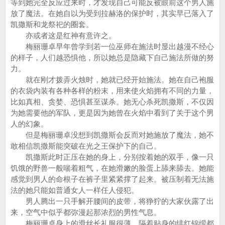
等到她完全反应过来时，才发现自己可能反被眼前这个男人施
放了魔法。在她自以为受到拉赫洛的保护时，其实早已落入了
凯撒斯和龙祭祀的圈套。
亦或者这是红神有意许之。
梅丽珊卓早年曾学到若一位巫师在施法时显出越漫不经心
的样子，人们越恐惧他，所以她总是隐藏下自己施法所做的努
力。
就在刚才拨弄火烛时，她就已经开始施法。她在自己袍服
的衣袋内装有各种各样的粉末，用来使火焰拥有不同的力量，
比如真相、贪婪、恐惧甚至谋杀。她无心杀死凯撒斯，不仅因
为她需要他的军队，更是因为她曾在火焰中看到了关于这个男
人的幻象。
但是梅丽珊卓没想到凯撒斯会反而对她施放了魔法，她不
敢相信凯撒斯能突破在光之王保护下的自己。
凯撒斯此时正压在她的身上，分别按着她的双手，像一只
饥饿的野兽一般喘着粗气，在她滑嫩的脸蛋上舔来舔去。她能
感觉到男人的命根子在裤子里紧紧撑了起来。被压制着无法施
法的她只能如普通女人一样任人侵犯。
男人腾出一只手解开腰间的皮带，将狰狞的大家伙露了出
来，空气中似乎都弥漫起那浓烈的男性气息。
梅丽珊卓身上的滑丝长礼服很薄，隔着贴身的绯红锦缎都