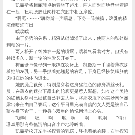
凯撒斯将梅丽珊卓抱着坐了起来，两人面对面地盘坐着缠
在一起，扭动腰肢让肉棒在穴腔中相互摩擦。
“啊呃~~~~~”凯撒斯一声喘息，下身一阵抽搐，滚烫的精
液便喷涌而出。
噗噗噗
由于姿势的关系，精液从缝隙溢了出来，使两人的私处黏
糊糊的一片。
两人松开了纠缠在一起的嘴唇，喘着气看着对方。但没有
持续多久，新一轮的性爱又开始了。
梅丽珊卓像母狗一般趴在羽床上，凯撒斯一手隔着薄衣揉
着她的左乳，另一手抓着她翘起的右足，下身已经恢复膨胀的
肉根在她的体内进出。
她的腿足很美，特别是穿着这身猩红色的修身滑丝长礼
服，在薄衣的遮挡下露出的轮廓更是惹人遐想。如今这个美艳
的红袍女祭司已经被自己剥去大半，将那衣服下的美妙肉体显
露出来任由自己亵玩，这个平日里充满自信的女人更是被自己
骑在身下肏干，一种身心双重的愉悦用涌上心头。
“呃啊……嗯……啊……呃…啊……啊……呃啊……”梅丽
珊卓用那有些低沉的口音小声地哼叫着。
凯撒斯松开左手揉捏着的乳房，环抱着她的腰，右手捏紧