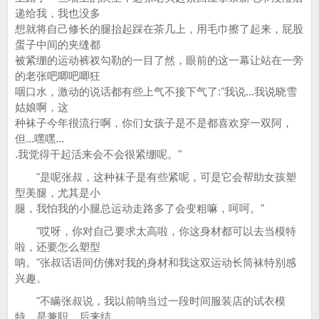
递给我，我也没多
想就将自己修长的腿抬起踩在茶几上，用毛巾擦了起来，屁股
蛋子中间的夹缝都
被紧绷的运动裤衩勾勒的一目了然，眼前的这一幕让站在一旁
的老张吧唧吧唧狂
咽口水，激动的说话都有些上气不接下气了:"我说...我说晓雪
姑娘啊，这
种袜子今年很流行啊，你们女孩子是不是都喜欢穿一双阿，
但...嘿嘿...
.我觉得干起活来会不会很紧绷呢。"
"是呢张叔，这种袜子是有些紧呢，可是它会帮助女孩塑
型美腿，尤其是小
腿，我怕我的小腿总运动走路多了会变粗嘛，呵呵。"
"哎呀，你对自己要求太高啦，你这身材都可以去当模特
啦，还要怎么塑型
呐。"张叔话语间仿佛对我的身材和我这双运动长筒袜特别感
兴趣。
"不瞒张叔说，我以前呐当过一段时间服装店的试衣模
特，是兼职，后来结