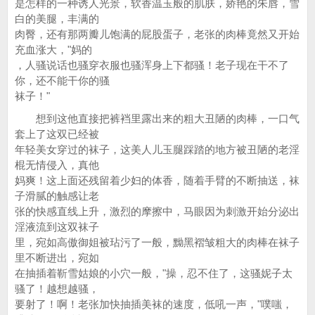
是怎样的一种诱人光景，软香温玉般的肌肤，娇艳的朱唇，雪
白的美腿，丰满的
肉臀，还有那两瓣儿饱满的屁股蛋子，老张的肉棒竟然又开始
充血涨大，"妈的
，人骚说话也骚穿衣服也骚浑身上下都骚！老子现在干不了
你，还不能干你的骚
袜子！"
想到这他直接把裤裆里露出来的粗大丑陋的肉棒，一口气
套上了这双已经被
年轻美女穿过的袜子，这美人儿玉腿踩踏的地方被丑陋的老淫
棍无情侵入，真他
妈爽！这上面还残留着少妇的体香，随着手臂的不断抽送，袜
子滑腻的触感让老
张的快感直线上升，激烈的摩擦中，马眼因为刺激开始分泌出
淫液流到这双袜子
里，宛如高傲御姐被玷污了一般，黝黑褶皱粗大的肉棒在袜子
里不断进出，宛如
在抽插着靳雪姑娘的小穴一般，"操，忍不住了，这骚妮子太
骚了！越想越骚，
要射了！啊！老张加快抽插美袜的速度，低吼一声，"噗嗤，