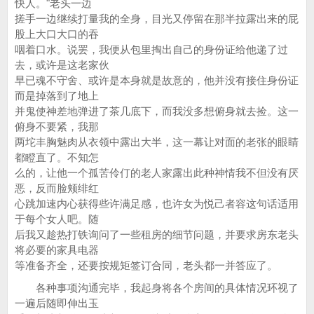
快人。"老头一边
搓手一边继续打量我的全身，目光又停留在那半拉露出来的屁
股上大口大口的吞
咽着口水。说罢，我便从包里掏出自己的身份证给他递了过
去，或许是这老家伙
早已魂不守舍、或许是本身就是故意的，他并没有接住身份证
而是掉落到了地上
并鬼使神差地弹进了茶几底下，而我没多想俯身就去捡。这一
俯身不要紧，我那
两坨丰胸魅肉从衣领中露出大半，这一幕让对面的老张的眼睛
都瞪直了。不知怎
么的，让他一个孤苦伶仃的老人家露出此种神情我不但没有厌
恶，反而脸颊绯红
心跳加速内心获得些许满足感，也许女为悦己者容这句话适用
于每个女人吧。随
后我又趁热打铁询问了一些租房的细节问题，并要求房东老头
将必要的家具电器
等准备齐全，还要按规矩签订合同，老头都一并答应了。
各种事项沟通完毕，我起身将各个房间的具体情况环视了
一遍后随即伸出玉