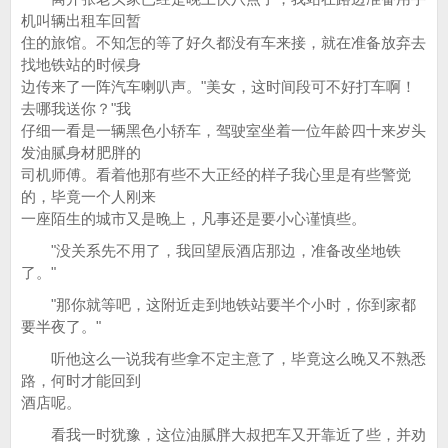
机叫辆出租车回暂
住的旅馆。不知怎的等了好久都没有车来接，就在准备放弃去
找地铁站的时候身
边传来了一阵汽车喇叭声。"美女，这时间段可不好打车啊！
去哪我送你？"我
仔细一看是一辆黑色小轿车，驾驶室坐着一位年龄四十来岁头
发油腻身材肥胖的
司机师傅。看着他那有些不大正经的样子我心里是有些警觉
的，毕竟一个人刚来
一座陌生的城市又是晚上，凡事还是要小心谨慎些。
"没关系先不用了，我回望辰酒店那边，准备改坐地铁
了。"
"那你就等吧，这附近走到地铁站要半个小时，你到家都
要半夜了。"
听他这么一说我有些拿不定主意了，毕竟这么晚又不熟悉
路，何时才能回到
酒店呢。
看我一时犹豫，这位油腻胖大叔把车又开靠近了些，并劝