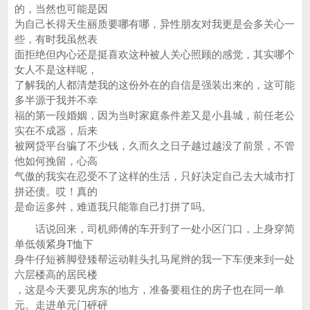
的，当然也可能是因
为自己长得天生丽质要哪有哪，异性朋友对我更是会多关心一
些，有时我虽然表
面拒绝但内心还是挺喜欢这种被人关心照顾的感觉，其实哪个
女人不是这样呢，
了解我的人都清楚我的这份外在的自信是强装出来的，这可能
多半源于我并不幸
福的第一段婚姻，因为当时家庭条件差又是小县城，前任老公
实在不成器，后来
被网贷平台骗了不少钱，久而久之日子越过越没了前景，不管
他如何挽留，心高
气傲的我实在忍受不了这样的生活，只好决定自己去大城市打
拼还债。哎！真的
是命运多舛，难道我只能靠自己打拼了吗。
话说回来，司机师傅的车开到了一处小区门口，上身穿简
单低领紧身T恤下
身牛仔短裤脚登矮帮运动鞋头扎马尾辫的我一下车便来到一处
六层楼高的居民楼
，这是今天要见房东的地方，准备要租住的房子也在同一单
元。走进单元门砰砰