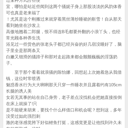
过某种方式占些便
宜，哪怕是站近些闻到这两个骚妮子身上那股淡淡的风韵体香
可也真是老来福了
！尤其是这个刚搬过来就穿着黑丝薄纱睡裙的靳雪！自从那天
看到她坐在沙发上
高傲地翘着二郎腿，恨不得连B毛都要外翻的小浪丫头，也经
常光顾各种养生洗
浴见过一些货色的张老头子都已经兴奋的好几宿没睡好了，脑
子里全是那两条又
白嫩又细滑的骚蹄子和那对走起路来都会颤颤巍巍的淫荡奶
子。
至于那个看着就浪骚的陈怡娜，回想起上次她着急从我借
钱，这位时常喷洒
魅惑香水行为大大咧咧那天只穿一件睡衣并且露着约有105cm
长腿的诱人美
女若无其事的站在自己身旁，老子差点没找机会把她直接按倒
在床上就操了!只
是不能硬来胡来，要找个什么样借口和机会呢？想到这，多年
没受过如此强烈刺
激的老张感觉胯下好似鲤鱼打挺，这感觉更是让他找到许久未