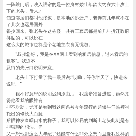
一阵敲门后，映入眼帘的是一位身材矮壮年龄大约在六十岁上
下的老头，后来才
知道邻居们都叫他张叔，是本地的拆迁户，老伴前几年就不在
了儿女也远居国外
很少回来。张老头在这栋楼一共有三套房都是前几年拆迁政府
补贴的，可以说在
这么大的城市也算是个老地主衣食无忧啦。
"叔叔您好，我是在XX网上看到的租房信息，过来看房的
租客"。我迫不
及待的先张口说明来意。
老头上下打量了我一眼后说:"哎呦，等你半天了，快进来
说吧。"
很不好意思的说明迟到原由后，我踱步准备进屋，虽然觉
得他看我的眼神有
些不对劲，尤其是看到我这两条被今年流行的超短牛仔热裤衬
托出的修长大白腿
后眼神发直咽口水的样子，我可以轻易的判断出老头此刻是有
些猥琐的想法。但
又一想他都这么大年纪了还能有什么非分之想而且像我这样的