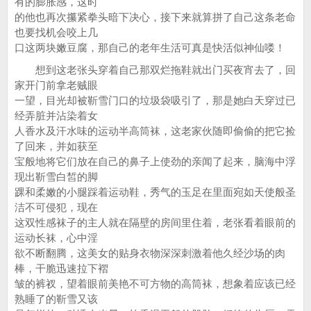
有的膨胀感，这时
的他也再次攥紧拳头暗下决心，接下来就算拼了自己这条老命
也要找机会咬上几
口这两块嫩豆腐，那自己的老年生活可真是快活似神仙喽！
想到这老张头穿着自己那双烂拖鞋就出门买夜宵去了，回
家开门前拿老贼眼
一望，目光却被靳雪门口的垃圾袋吸引了，那是她白天穿过已
经弄脏并沾染着女
人香水及汗水味的运动半高筒袜，这老家伙随即偷偷的把它捡
了回来，并如获至
宝般地将它们放在自己的鼻子上使劲的亲闻了起来，脑海中浮
现出靳雪白皙的脚
踝和柔嫩的小腿踩着运动鞋，秀气的玉足在里面宛如天使般圣
洁不可侵犯，现在
这双性感袜子的主人就在隔壁的房间里住着，老张看着眼前的
运动长袜，心中淫
欲不断翻腾，这美女的贴身衣物深深刺激着他久经沙场的肉
棒，干脆迅速拉下褶
皱的裤衩，望着眼前美艳不可方物的高筒袜，想象着应该已经
熟睡了的靳雪又该