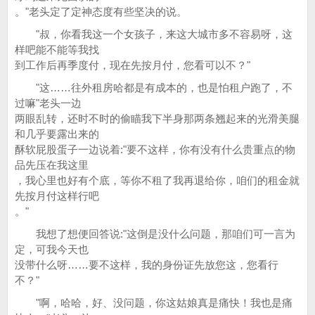
。"老头定了定神态度有些坚决的说。
"叔，你看我这一个女孩子，来这大城市多不容易呀，这
样吧能不能等我找
到工作后再季度付，现在先按月付，您看可以不？"
"这……往外租房哈都是有成本的，也是怕租户跑了，不
过嘛"老头一边
两眼乱转，还时不时的偷瞄我下半身那两条翘起来的光滑美腿
和几乎要露出来的
酥软屁股蛋子一边说着:"要不这样，你有没有什么贵重点的物
品先压在我这里
，我心里也好有个底，等你不租了我再退给你，咱们的租金就
先按月付这样行吧
。"
我想了想便回答说:"这倒是没什么问题，那咱们可一言为
定，可我今天也
没带什么呀……要不这样，我的身份证先放您这，您看行
不？"
"啊，哈哈，好、没问题，你这姑娘真是痛快！我也是痛