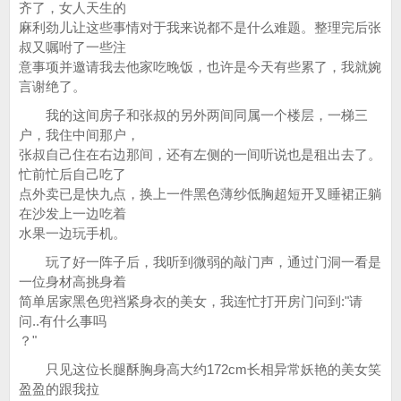
齐了，女人天生的
麻利劲儿让这些事情对于我来说都不是什么难题。整理完后张
叔又嘱咐了一些注
意事项并邀请我去他家吃晚饭，也许是今天有些累了，我就婉
言谢绝了。
我的这间房子和张叔的另外两间同属一个楼层，一梯三
户，我住中间那户，
张叔自己住在右边那间，还有左侧的一间听说也是租出去了。
忙前忙后自己吃了
点外卖已是快九点，换上一件黑色薄纱低胸超短开叉睡裙正躺
在沙发上一边吃着
水果一边玩手机。
玩了好一阵子后，我听到微弱的敲门声，通过门洞一看是
一位身材高挑身着
简单居家黑色兜裆紧身衣的美女，我连忙打开房门问到:"请
问..有什么事吗
？"
只见这位长腿酥胸身高大约172cm长相异常妖艳的美女笑
盈盈的跟我拉