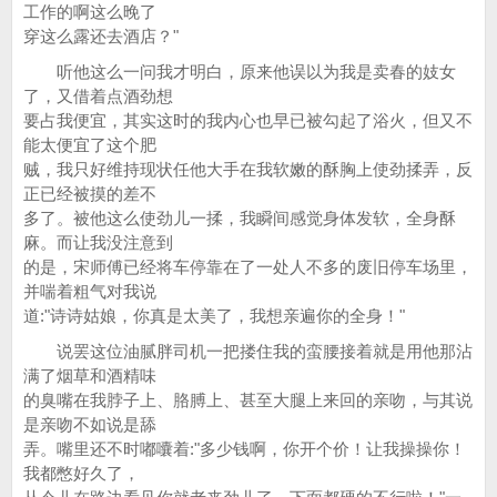
工作的啊这么晚了
穿这么露还去酒店？"
听他这么一问我才明白，原来他误以为我是卖春的妓女
了，又借着点酒劲想
要占我便宜，其实这时的我内心也早已被勾起了浴火，但又不
能太便宜了这个肥
贼，我只好维持现状任他大手在我软嫩的酥胸上使劲揉弄，反
正已经被摸的差不
多了。被他这么使劲儿一揉，我瞬间感觉身体发软，全身酥
麻。而让我没注意到
的是，宋师傅已经将车停靠在了一处人不多的废旧停车场里，
并喘着粗气对我说
道:"诗诗姑娘，你真是太美了，我想亲遍你的全身！"
说罢这位油腻胖司机一把搂住我的蛮腰接着就是用他那沾
满了烟草和酒精味
的臭嘴在我脖子上、胳膊上、甚至大腿上来回的亲吻，与其说
是亲吻不如说是舔
弄。嘴里还不时嘟囔着:"多少钱啊，你开个价！让我操操你！
我都憋好久了，