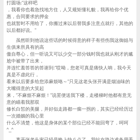
打圆场:"这样吧
，我看你也着急找地方住，人又规矩懂礼貌，我再给你个优
惠，合同要求的押金
也就暂时不用给了，你搬过来以后替我多注意点就行，其他的
以后都好说。"
虽然听到他说这些话的时候得意的样子有些伤我这御姐与
生俱来所具有的高
傲自尊心，但一听说又可以少交一部分钱时我也就从刚才的尴
尬中被带了出来，
并连忙羞答答的答谢到:"哎呦，您老可真是痛快人呐，我今天
真是不虚此行，
看来以后要多给您添麻烦咯～"只见这老头张开满是烟油味的
大嘴得意的大笑起
来，"不麻烦不麻烦！"说罢便送我下楼，走楼梯时他都有意无
意的瞄着我那双
修长白皙的美腿，并好似走路都一瘸一拐的，其实已经经历过
一次婚姻的我心里
什么不清楚，他这是身体的某个部位已经不能回弯了，呵呵
^_^
离开张老头家已经是晚上快八点了，我站在路边准备用手