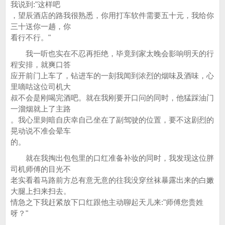
我说到:"这样吧
，望辰酒店的路我很熟悉，你用打车软件需要五十元，我给你
三十送你一趟，你
看行不行。"
我一听也实在不忍再拒绝，毕竟到家太晚会影响明天的行
程安排，就爽口答
应开前门上车了，钻进车的一刻我闻到浓烈的烟味及酒味，心
里嘀咕这位司机大
叔不会是刚喝完酒吧。就在我刚要开口问的同时，他猛踩油门
一溜烟就上了主路
。我心里则暗自庆幸自己坐在了副驾驶的位置，要不这剧烈的
晃动说不准会晕车
的。
就在我掏出包包里的口红准备补妆的同时，我发现这位胖
司机师傅的目光不
老实看着马路前方总有意无意的往我没穿丝袜暴露出来的白嫩
大腿上扫来扫去。
情急之下我赶紧放下口红跟他主动聊起天儿来:"师傅您贵姓
呀？"