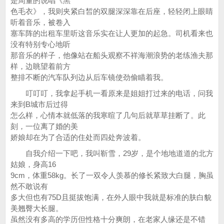
是周董的说唱《黑
色毛衣》，我则夹紧白皙的双腿深深靠在后座，轻轻闭上眼睛
听着音乐，被卷入
塞车阵的出租车里听这音乐实在让人更加的起急。司机看来也
没有特别专心地听
那音乐的样子，他像站在船头观察不祥海潮浪势的老练渔夫那
样，边眺望着前方
整排不断的汽车队列边从后车镜使劲偷瞄着我。
叮叮叮，我拿起手机一看原来是姐姐打过来的电话，问我
来到B城市后过得
怎么样，心情本就低落的我寒暄了几句后就草草挂断了。此
刻，一位离了婚的美
娇娘却在为了合适的住处而四处奔波着。
自我介绍一下吧，我叫靳雪，29岁，是个地地道道的北方
姑娘，身高16
9cm，体重58kg。长了一双令人羡慕的修长紧致大白腿，胸虽
然不敢说有
多大但也有75D且挺拔饱满，在外人眼中我就是标准的肤白貌
美翘臀大长腿。
虽然没有多高的学历但性格十分爽朗，在老家人缘还是不错