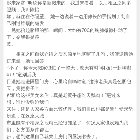
起来家常:"听说你是新搬来的，我过来看看，以后相互之间多
照顾，我叫陈怡
娜，就住在你隔壁。"她一边说着一边用修长的手指划了划自
己刚过脖颈的短发
，见她抬起胳膊的那一瞬间，大约有70C的胸脯微微抖动了一
下，令我很是羡
慕。
相互之间自我介绍之后又简单地寒暄了几句，我便邀请她
进来坐，她忙回答
:"不了，你今天搬家也忙了一整天，改天有时间我们一起喝咖
啡！"道别后我
目送她走进隔壁门房，心里暗自嘀咕道:"这张老头真是色胆包
天，竟把房子全
都租给这些美女来住，真是老黄牛想吃天鹅肉！"翻过来一
想，谁也没强迫我们
来住，还是人家各方面比较优厚，我们自己也都是暂时受形势
所迫，在这座大城
市里能有个栖身之地就已经很知足了，何况人家也没难为我
们，各方面条件都让
步，想到这里自己就关上房门回屋洗漱去了。