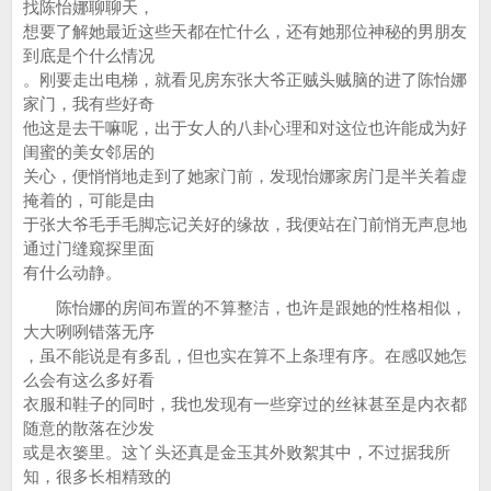
找陈怡娜聊聊天，
想要了解她最近这些天都在忙什么，还有她那位神秘的男朋友
到底是个什么情况
。刚要走出电梯，就看见房东张大爷正贼头贼脑的进了陈怡娜
家门，我有些好奇
他这是去干嘛呢，出于女人的八卦心理和对这位也许能成为好
闺蜜的美女邻居的
关心，便悄悄地走到了她家门前，发现怡娜家房门是半关着虚
掩着的，可能是由
于张大爷毛手毛脚忘记关好的缘故，我便站在门前悄无声息地
通过门缝窥探里面
有什么动静。
陈怡娜的房间布置的不算整洁，也许是跟她的性格相似，
大大咧咧错落无序
，虽不能说是有多乱，但也实在算不上条理有序。在感叹她怎
么会有这么多好看
衣服和鞋子的同时，我也发现有一些穿过的丝袜甚至是内衣都
随意的散落在沙发
或是衣篓里。这丫头还真是金玉其外败絮其中，不过据我所
知，很多长相精致的