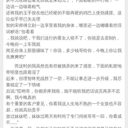
从今儿在路边看见你就老来劲儿了，下面都硬的不行啦！"一
边说一边喘着粗气
还将我的玉手按在他已经硬的不能再硬的鸡巴上使劲揉搓。这
位似乎早已失去理
智的宋师傅立刻一边享受着我的身体，嘴里还一边嘟囔着些淫
词秽语:"你看看
，我就说吧，干我们这行的看女人错不了，你就是去卖B的，
今晚你一上车我就
闻见你身上那股骚味了！你说，多少钱哥给你，今晚上你让我
先爽爽吧!"
而这时的我虽然也有些被挑弄的来了感觉，下面的私密地
带明显也跟着湿了
起来，但理智终究战胜了一切，不能让事态进一步升级，我尽
量稳定了一下情绪
后说:"哎哟哥，你都弄疼我啦，能不能听我把话说完再弄不迟
啊。我今晚真的
有个重要的客户要见，你看我这人生地不熟的一个女孩也不容
易，你就高抬贵手
放过妹妹吧，妹妹过两天有时间了专门伺候哥哥一回，你看成
不......"