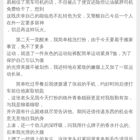
易相信了黑车司机的话，不但被占了便宜还险些让油腻胖司机
免费给干了。想到
这既庆幸自己的能临危不乱转危为安，又警醒自己今后一个人
在外一定要多留神
，切忌再这样玩火。
第二天一觉醒来，我简单梳洗打扮，由于今天要着手搬家
事宜，免不了要多
运动，就选了一件灰色的运动短裤配简单运动紧身T恤，为了
保护自己引以为傲
的光滑美腿不被划伤，我还特地在紧致的嫩腿上又加了一双运
动长袜。
简单吃过早餐后我便拨通了张叔的手机，约好时间后便打
车前往他家取钥匙
，这张老头见我今天打扮的格外青春靓丽更是对我殷勤有加，
与我是聊着聊那，
并许愿有什么困难就尽管告诉他。期间还借传递东西的机会有
意无意地往我的身
上凑，还一个劲儿的深呼吸，问我用什么牌子的香水什么的。
后来我光滑的大腿
上蹭了一些墙上的灰尘，这张老头赶紧回屋拿条新毛巾浸湿后