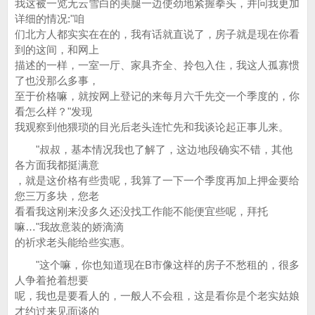
我这被一览无云雪白的美腿一边使劲地紧握拳头，并问我更加
详细的情况:"咱
们北方人都实实在在的，我有话就直说了，房子就是现在你看
到的这间，和网上
描述的一样，一室一厅、家具齐全、拎包入住，我这人孤寡惯
了也没那么多事，
至于价格嘛，就按网上登记的来每月六千先交一个季度的，你
看怎么样？"发现
我观察到他猥琐的目光后老头连忙先和我谈论起正事儿来。
"叔叔，基本情况我也了解了，这边地段确实不错，其他
各方面我都挺满意
，就是这价格有些贵呢，我算了一下一个季度再加上押金要给
您三万多块，您老
看看我这刚来没多久还没找工作能不能便宜些呢，拜托
嘛…"我故意装的娇滴滴
的祈求老头能给些实惠。
"这个嘛，你也知道现在B市像这样的房子不愁租的，很多
人争着抢着想要
呢，我也是要看人的，一般人不会租，这是看你是个老实姑娘
才约过来见面谈的