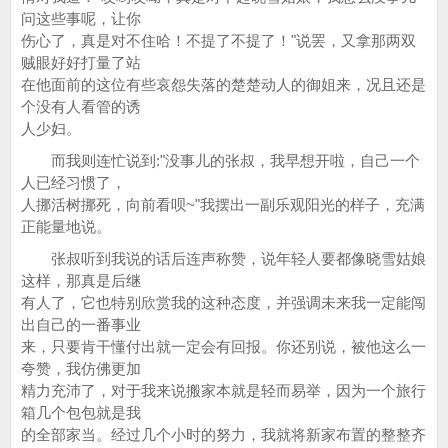
问这些事呢，让你
伤心了，真是对不住哈！不提了不提了！"说罢，又拿那两双
贼眼好好打量了站
在他面前的这位有些哀怨失落的楚楚动人的御姐来，况且还是
个没有人看管的诱
人少妇。
而我则连忙说到:"没事儿的张叔，我早想开啦，自己一个
人已经习惯了，
人挪活树挪死，向前看呗~"我摆出一副乐观阳光的样子，充满
正能量地说。
张叔听到我说的话后连声称赞，说年轻人要都像晓雪姑娘
这样，那真是后继
有人了，它也特别欣赏我的这种态度，并强调未来我一定能闯
出自己的一番事业
来，只要肯干懂付出就一定会有回报。你还别说，被他这么一
夸赞，我仿佛更加
精力充沛了，对于我来说搬家本就是轻而易举，因为一个旅行
箱几个包包就是我
的全部家当。经过几个小时的努力，我就将新家布置的整整齐