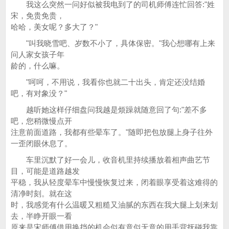
我这么突然一问好似被我电到了的司机师傅连忙回答:"姓
宋，免贵免贵，
哈哈，美女呢？多大了？"
"叫我晓雪吧、岁数不小了，具体保密。"我心想哪有上来
问人家女孩子年
龄的，什么嘛。
"呵呵，不用说，我看你也就二十出头，肯定还没结婚
吧，有对象没？"
越听她这样仔细盘问我越是烦躁就随意回了句:"差不多
吧，您稍微慢点开
注意前面道路，我都有些晕车了。"随即把包放腿上身子往外
一歪闭眼休息了。
车里沉默了好一会儿，收音机里持续播放着相声曲艺节
目，可能是道路越发
平稳，我从轻度晕车中慢慢恢复过来，闭着眼享受着这难得的
清净时刻。就在这
时，我感觉有什么温暖又粗糙又油腻的东西在我大腿上划来划
去，半睁开眼一看
原来是宋师傅借用换挡的机会似有意似无意的用手背抚碰我靠