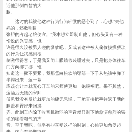
近他那侧白皙的大
腿。
这时的我被他这种行为行为轻微的恶心到了，心想:"去他
妈的，还敢明目
张胆的占起老娘便宜。"我本想立即制止他，但心头又有一种
愉悦的兴奋感，也
许是很久没被男人碰的缘故吧，又或者这种被人偷偷摸摸猥琐
的行为让我感到很
刺激很得意，于是我又闭上眼睛假装睡过去，只是把身体往车
门方向挪了挪，谁
知道这一挪不要紧，我那雪白松软的臀部一下子从热裤中弹了
半瓣出来，这一幕
应该会让本就无心开车的宋师傅更加一饱眼福吧。果不其然，
这酒后无德的宋师
傅见我没有反抗就更加的肆无忌惮，干脆直接把手往返于我的
膝盖和臀部来回摸
弄。此刻车内除了收音机微弱的声音就只剩下他愈演愈烈的猥
琐的喘着粗气的声
音。至于我呢，似乎有些享受这样的时刻，心跳更加急促起
来，内心有些期待这