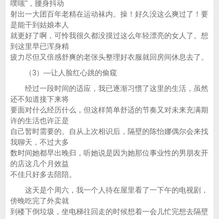
噗嗤"，腰身抖动
射出一大团百年老精在运动袜内。操！好久没这么爽过了！要
是能干到姑娘本人
就更好了啊，可怜我很久都没摸过这么年轻漂亮的女人了。想
到这里早已浑身精
疲力尽但又倍感舒爽的老张头整理好衣服就回房间休息去了。
（3）—让人脸红心跳的偷窥
经过一段时间的适应，我已逐渐习惯了这里的生活，虽然
还不知道接下来将
要面对什么经历什么，但这样简单舒适的节奏又对未来充满期
许的生活也许正是
自己暂时需要的。自从上次相识后，隔壁的陈怡娜偶尔会来找
我聊天，不过大多
数时间她都早出晚归，听她说是因为她那位事业性的男朋友开
的店这几个月效益
不佳只好多去陪陪。
这天是个周六，我一个人待在屋里看了一下午的电视剧，
傍晚吃完了外卖就
到楼下倒垃圾，坐电梯往回走的时候想着一会儿忙完想去隔壁