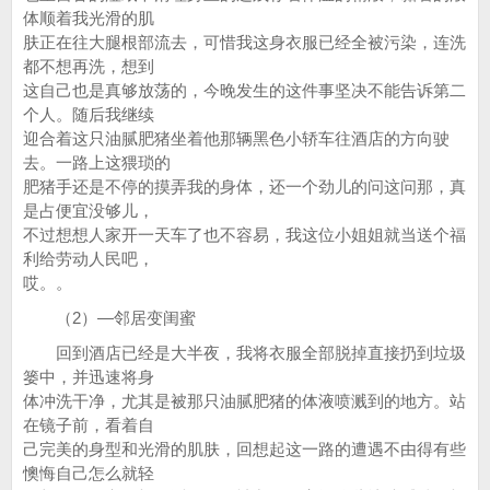
体顺着我光滑的肌
肤正在往大腿根部流去，可惜我这身衣服已经全被污染，连洗
都不想再洗，想到
这自己也是真够放荡的，今晚发生的这件事坚决不能告诉第二
个人。随后我继续
迎合着这只油腻肥猪坐着他那辆黑色小轿车往酒店的方向驶
去。一路上这猥琐的
肥猪手还是不停的摸弄我的身体，还一个劲儿的问这问那，真
是占便宜没够儿，
不过想想人家开一天车了也不容易，我这位小姐姐就当送个福
利给劳动人民吧，
哎。。
（2）—邻居变闺蜜
回到酒店已经是大半夜，我将衣服全部脱掉直接扔到垃圾
篓中，并迅速将身
体冲洗干净，尤其是被那只油腻肥猪的体液喷溅到的地方。站
在镜子前，看着自
己完美的身型和光滑的肌肤，回想起这一路的遭遇不由得有些
懊悔自己怎么就轻