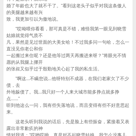
婚了年龄也大了就不干了。"看到这老头子似乎对我这条傲人
的美腿越来越有兴
致，我更加引以为傲地说。
"哎呦喂你看看，那可真是不错，难怪我第一眼见到晓雪
姑娘就觉得气质不
凡，果然是见过世面的大美女哈！不过我多问一句哈，怎么一
直没见你老公和你
一起搬过来住呢？还是他等过两天再搬进来呀？"将眼光不情
愿的从我腿上挪开
的张叔又似乎过于殷勤地关心起了我的私生活。
"啊这...不瞒您说...他呀特别不成器，在我们老家欠了不少
债，去
外地躲债了。我...我只好一个人来大城市能多挣点就多挣
点......"
听到他这么一问，我有些失落地说，而且变得有些不好意思起
来。
这老头听到我说的话后，先是脸上有些振奋，紧接着又表
露出非常歉疚的神
情对我道："哎哟哎呦，真是对不起晓雪姑娘，我怎么没事儿