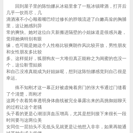
回到屋子里的陈怡娜从冰箱里拿了一瓶冰镇啤酒，打开后
几乎一饮而尽，几
滴酒液不小心顺着嘴巴经过修长的脖颈流进了白嫩高耸的胸脯
里，这让她感到异
常的爽快。她对这位白天新搬进隔壁的小姐妹道是很感兴趣，
觉得她俩特别有眼
缘，也可能是她这个人性格比较爽朗作风比较开放，男性朋友
和女性朋友多比较
多。这样挺好，狐朋狗友一大堆但真正能称之为闺蜜的也没一
个，这位靳雪姑娘
和自己没准真能成为好姐妹呢，想到这陈怡娜感觉到自己很是
幸运。
殊不知刚才这一幕正好被虚掩着房门的张大爷通过门缝看
了个清楚，而刚才
这两个衣着简单透明身体曲线被完全暴露出来的高挑御姐聊天
的过程让这个老骚
头子看的更是心潮澎湃血压增高，尤其是想到接下来很长一段
时间要与这两位美
女同住一层抬头不见低头见就更是让他想入非非，如果再能通