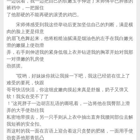
一边说着，我一边把自己的软嫩玉手伸进了宋师傅早已肿胀的
裤裆中，一把握住
了他那硬的不能再硬的滚烫的鸡巴。
宋师傅感受到我这些举动后更加坚信自己的判断，满是横
肉的脸上更是得意
的眉飞色舞起来，他将粗糙油腻满是烟油色的左手在我白嫩光
滑的嫩腿上使劲滑
弄，右手则伸进我的紧身低领上衣并钻进我的胸罩开始对我那
一对弹嫩的乳房使
劲抓搓。
"哎哟，好妹妹你就让我操一下吧，我这已经箭在弦上了
难受的要死，快跟
哥哥快活快活，你这细皮嫩肉摸起来真是舒服，奶子又弹又
软！我实在受不了了
！"这死胖子一边胡言乱语的嘶吼着，一边将他在我臀部上滑
弄的大手使劲往我
私密地带摸去，另一只手则从上衣中抽出直奔我腰间部位去解
我短裤的安全扣。
而这时的我一面在言语上迎合着这只贪婪的肥猪，一面用手使
劲套弄他那青筋凸