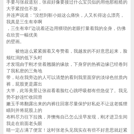
手要与张叔道别，张叔好像要接过什么宝贝似的用他那粗糙的
大手紧捏住不放，
并连声说道："没想到靳小姐这么痛快，人又长得这么漂亮，
我真是三生有幸啊
，三生有幸!"边说着还边用猥琐的老眼打量着我的全身，仿佛
在欣赏一幅优美
的壁画。
被他这么紧紧握着又夸赞着，我越发的不好意思起来，脸
颊红润的低下头时
才发现由于刚才坐着翘腿的缘故，下身穿的热裤边缘已经卷到
了我私密的三角地
带，站在我旁边的人可以清楚的看到我里面穿的淡绿色丝质内
裤，屁股更是露出
大半，此等美景让张叔看着脸红心跳呼吸都有些急促了。我见
势不妙连忙收回滑
嫩玉手将翻露出来的内裤往回塞尽量保护好私处不让这老狐狸
瞄到并将屁股上的
布料尽力往下拉拽，并懊悔自己怎么没早发现，刚才进卫生间
我走在前面老头眼
睛一定占满了便宜！这时张老头见我实在有些不好意思就赶紧