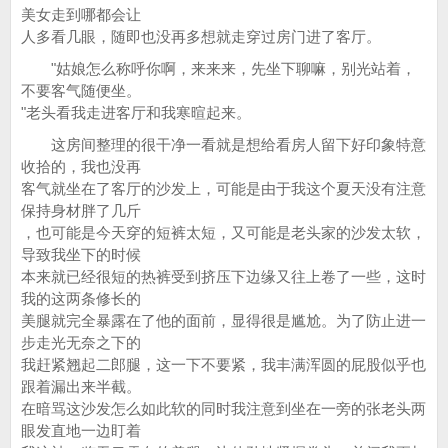
美女走到哪都会让
人多看几眼，随即也没再多想就走穿过房门进了客厅。
"姑娘怎么称呼你啊，来来来，先坐下聊嘛，别光站着，
不要客气随便坐。
"老头看我走进客厅和我寒暄起来。
这房间整理的很干净一看就是想给看房人留下好印象特意
收拾的，我也没再
客气就坐在了客厅的沙发上，可能是由于我这个夏天没有注意
保持身材胖了几斤
，也可能是今天穿的短裤太短，又可能是老头家的沙发太软，
导致我坐下的时候
本来就已经很短的热裤受到挤压下边缘又往上卷了一些，这时
我的这两条修长的
美腿就完全暴露在了他的面前，显得很是尴尬。为了防止进一
步走光无奈之下的
我赶紧翘起二郎腿，这一下不要紧，我丰满浑圆的屁股似乎也
跟着漏出来半截。
在暗骂这沙发怎么如此软的同时我注意到坐在一旁的张老头两
眼发直地一边盯着