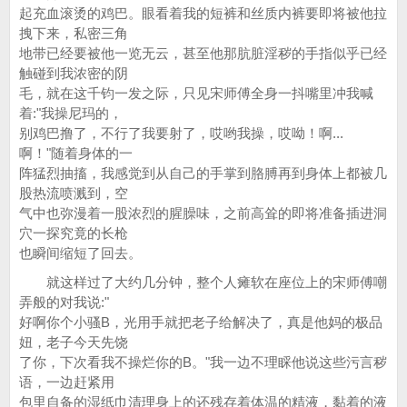
起充血滚烫的鸡巴。眼看着我的短裤和丝质内裤要即将被他拉
拽下来，私密三角
地带已经要被他一览无云，甚至他那肮脏淫秽的手指似乎已经
触碰到我浓密的阴
毛，就在这千钧一发之际，只见宋师傅全身一抖嘴里冲我喊
着:"我操尼玛的，
别鸡巴撸了，不行了我要射了，哎哟我操，哎呦！啊...
啊！"随着身体的一
阵猛烈抽搐，我感觉到从自己的手掌到胳膊再到身体上都被几
股热流喷溅到，空
气中也弥漫着一股浓烈的腥臊味，之前高耸的即将准备插进洞
穴一探究竟的长枪
也瞬间缩短了回去。
就这样过了大约几分钟，整个人瘫软在座位上的宋师傅嘲
弄般的对我说:"
好啊你个小骚B，光用手就把老子给解决了，真是他妈的极品
妞，老子今天先饶
了你，下次看我不操烂你的B。"我一边不理睬他说这些污言秽
语，一边赶紧用
包里自备的湿纸巾清理身上的还残存着体温的精液，黏着的液