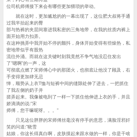
位司机师傅接下来会有哪些更加猥琐的举动。
就在这时，更加尴尬的的一幕出现了，这位肥大叔将手通
过我半抬起来的臀
部与热裤的夹层间塞进我私密的三角地带，在我的丝质内裤上
面开始用力扣弄。
在这种挑弄中我开始不停的颤抖，身体开始变得有些燥热，私
密地带似乎有股热
流往外涌。而就在这关键时刻我竟然不争气地没忍住发出
了"嗯啊"的一声，这
可彻底点燃了宋师傅心中的那团火，也彻底让他没了顾及，右
手变得更加肆无忌
惮，顺势从上衣T恤与短裤中间的缝隙处伸了进去，一把抓住
了我左侧的奶子并
搓弄起来。我像被电到了一样一下抓住他伸进上衣的手，并且
娇滴滴的说:"宋
师傅，您干嘛呢呀。。。"
只见这位胖胖的宋师傅丝毫没有停手的意思，满脸淫邪奸
笑的问道:"晓雪
姑娘，你这长得真白啊，皮肤摸起来跟水做的一样，你是干啥