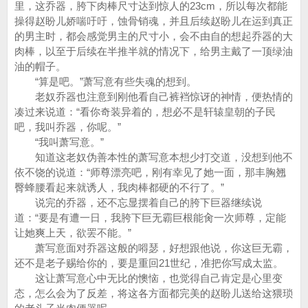
里，这乔器，胯下肉棒尺寸达到惊人的23cm，所以每次都能
操得赵盼儿娇喘吁吁，蚀骨销魂，并且后续赵盼儿在运到真正
的男主时，都会感觉男主的尺寸小，会不由自的想起乔器的大
肉棒，以至于后续在半推半就的情况下，给男主戴了一顶绿油
油的帽子。
“算是吧。”萧写意有些失魂的想到。
老奴乔器也注意到刚他看自己裤裆惊讶的神情，便热情的
凑过来说道：“看你奇装异着的，想必不是轩辕皇朝的子民
吧，我叫乔器，你呢。”
“我叫萧写意。”
知道这老奴伪善本性的萧写意本想少打交道，没想到他不
依不饶的说道：“师尊漂亮吧，刚有幸见了她一面，那丰胸翘
臀蜂腰看起来就诱人，我肉棒都硬的不行了。”
说完的乔器，还不忘显摆着自己的胯下巨器继续说
道：“要是有遭一日，我胯下巨无霸巨根能肏一次师尊，定能
让她爽上天，欲罢不能。”
萧写意面对乔器这般的嘚瑟，好想跟他说，你这巨无霸，
还不是老子赐给你的，要是重回21世纪，准把你写成太监。
这让萧写意心中无比的懊恼，也觉得自己肯定是心里变
态，怎么会为了反差，将这各方面都完美的赵盼儿送给这猥琐