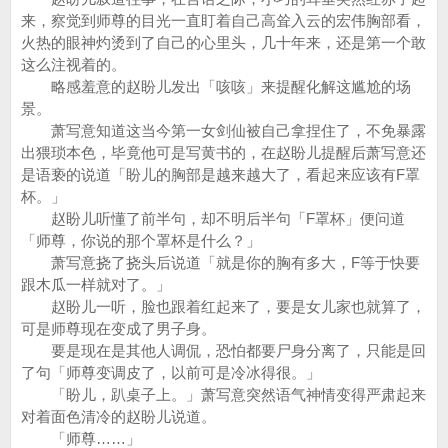
来，察觉到师尊的目光一直盯着自己高耸入云的宏伟胸部看，
火热的眼神灼烫到了自己的心里头，几十年来，还是第一个敢
这么注视着的。
略感羞意的赵盼儿发出「咳咳」来提醒化解这尴尬的场
景。
萧写意知道这当今第一女剑仙被自己拿捏住了，不免暴露
出猥琐本色，毕竟他可是写黄书的，在赵盼儿提醒后萧写意还
是语亵的说道「盼儿的胸部是越来越大了，看起来应该有F罩
杯。」
赵盼儿听懂了前半句，却不明后半句「F罩杯」便问道
「师尊，你说的那个罩杯是什么？」
萧写意挠了挠头后说道「就是你的胸有多大，F等于快要
跟木瓜一样就对了。」
赵盼儿一听，脸也跟着红起来了，要是女儿家也就算了，
可是师尊现在变成了男子身。
要是现在是其他人调侃，恐怕都要尸身分离了，只能是回
了句「师尊变调皮了，以前可是冷冰得很。」
「盼儿，趴桌子上。」萧写意突然语气神情变得严肃起来
对着面色清冷的赵盼儿说道。
「师尊……」