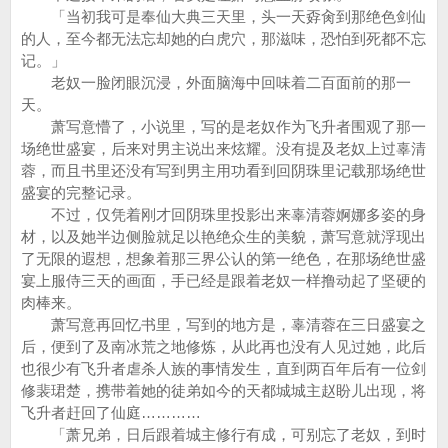
「当初我可是奉仙大典三天里，头一天孬肏到那绝色剑仙
的人，至今都无法忘却她的白虎穴，那滋味，恐怕到死都不忘
记。」
老奴一脸闭眼沉浸，外面脑海中回味着二百面前的那一
天。
萧写意懵了，小说里，写的是老奴作为飞升者围观了那一
场绝世盛宴，后来对男主说出来炫耀。没有提及老奴上过辜清
蓉，而且书里还没有写到男主用功看到回阴珠里记载那场绝世
盛宴的完整记录。
不过，仅凭着刚才回阴珠里投影出来辜清蓉婀娜多姿的身
材，以及她半边侧脸就足以艳绝众生的美貌，萧写意就浮现出
了无限的遐想，想象着那三界公认的第一绝色，在那场绝世盛
宴上服侍三天的画面，手已经是跟着老奴一样撸动起了坚硬的
肉棒来。
萧写意再回忆书里，写到的地方是，辜清蓉在三日盛宴之
后，便到了及南冰荒之地修炼，从此再也没有人见过她，此后
也很少有飞升者虐杀人族的事情发生，直到两百年后有一位剑
修裴珺楚，携带着她的徒弟如今的天都城城主赵盼儿出现，将
飞升者赶回了仙庭…………
「萧兄弟，日后跟着城主修行有成，可别忘了老奴，到时