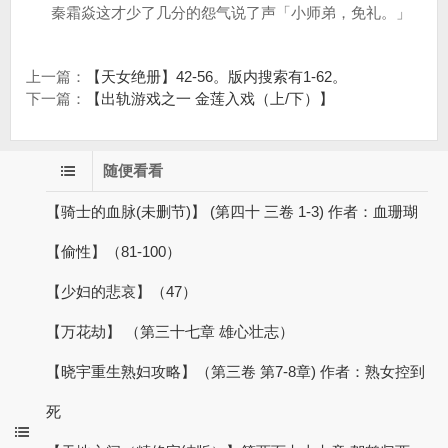
秦霜焱这才少了几分的怨气说了声「小师弟，免礼。」
上一篇：
【天女绝册】42-56。版内搜索有1-62。
下一篇：
【出轨游戏之一 金莲入戏（上/下）】
随便看看
【骑士的血脉(未删节)】 (第四十 三卷 1-3) 作者：血珊瑚
【偷性】（81-100）
【少妇的悲哀】（47）
【万花劫】 （第三十七章 雄心壮志）
【晓宇重生熟妇攻略】（第三卷 第7-8章) 作者：熟女控到
死