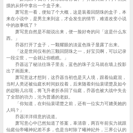
摸的从怀中拿出一个盒子来。
萧写意一看，便知了个大概，这是装着回阴珠的盒子，本
来在小说中，是男主来到这，才会发生的情节，难道改变小说
中的故事线了？
萧写意自然是不能说出来，便一脸好奇的问「这是什么东
西。」
乔器打开了盒子，一颗耀眼的淡蓝色珠子显露了出来。
「这是世间仅有的三颗回阴珠之一，好宝贝啊，可以记录
一段尘世，一会就让你瞧瞧。」
乔器运了秘法往珠子里去，蓝色的珠子立马就在墙上投影
出了画面来。
萧写意这才想到，这乔器当初也是天人境，跟着仙庭混，
当时人类还被仙庭长时间奴役着，后来随着剑仙裴珺楚及如今
的赵盼儿出现，将飞升者折杀回了仙庭，乔器也被大战中失去
了全部的功力，沦为普通的老奴。
「你知道，在剑仙裴珺楚之前，还有一位实力可媲美她的
人吗？」
乔器洋洋得意的说道。
萧写意心中已然知道了答案，辜清蓉，两百年前实力就跟
仙庭仙帝曦神妃差不多，也是当时除了曦神妃外，三界公认的