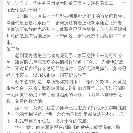
梦，这会儿，怀中有着州夏大陆前三美人，还想着回二十一世
纪做个废宅干嘛？
这赵盼儿，有着21世纪那些明星都比不上的身材跟样貌，
修仙气质更是秒杀她们，更何况还有着上能斩杀仙庭飞升者，
下能诛灭妖族的光环加身，萧写意已经在想着，怎么利用她对
师尊的敬意来骗她上床，一想到这，萧写意都不由咽起了口水
来。
第二章。
想到要将这绝色尤物给骗到手，萧写意摆出一副可怜兮
兮，跟赵盼儿情深意切的共情模样说道：“盼儿，为师也好想
你，不过我在强行穿越轮回隧道时，已经无法再修行，如今已
经是个废人，没办法跟你一同守护人族了。”
心中想的却是，早晚把你搞到床上，修行的办法，不就是
跟你交合，双修，取得你贞操，得到仙贞真气。只不过不能刚
一见面就主动提出来，会引起她的怀疑，以为自己有非分之
想，刻意的接近她。
这时候，意识到往昔的师尊已经变成了男儿身的赵盼儿脱
离了他的怀抱说道：“我一定会为你找到重新修炼的办法，现
下，我先带你找个住处，换身干净的衣服。”
“好。”此时的萧写意跟在赵盼儿的后头，欣赏着她走路