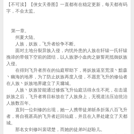
【不可渎】【侠女天香图】一直都有在稳定更新，每天都有码
字，不会太监。
第一章。
州夏大陆。
人族，妖族，飞升者纷争不断。
面对土地分裂异族入侵，内忧外患的人族在轩辕一氏轩辕
挽谛的带领下空前的团结，以人族渺小血肉之躯誓死抵御妖族
入侵。
在得到飞升者所在的仙庭帮助下，将妖族逼至荒漠丶黯森
丶幽海的地界，为了防止妖族再度入侵，不愿意飞升的修仙者
在人族丶妖族地界建立了天墉城。
人族丶妖族皆能通过修炼飞升仙庭活得永生不死，在击退
妖族之后，飞升者将目标放在了人族身上，无视道法压迫统治
人族数百年。
直到一位剑修的出现，她一人携带徒弟斩杀折落八百飞升
者，将自视甚高的飞升者赶回仙庭，并且在入界处建立了天都
城。
那名女剑修叫裴珺楚，而她的徒弟叫赵盼儿。