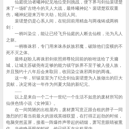
仙庭统治者曦神妃见地位受到挑战，便下界与剑仙裴珺楚
来了一场旷古绝今的天人大战，最终曦神妃丶裴珺楚双双重
伤，曦神妃迎来万年大劫，轮回人间。
裴珺楚仍是心系人间，在轮回前用精血与两魂铸成两柄
剑：
一柄叫染尘，能让已经飞升仙庭的人断去仙根，沦为凡人
之躯。
一柄唤诛邪，专门用来诛杀妖族邪魔，破除他们蛮横的不
死不灭之体。
最终赵盼儿将诛邪剑依照师尊轮回前的吩咐送给了天墉
城，让城主苏破尧有足够的能力镇守妖界不至于被入侵人族，
并且预约十八年后会来取回，收回染尘诛邪两剑的两魂。
这一年，轩辕皇室为了纪念剑仙裴珺楚为人族做出的巨大
贡献，决定将这一年作为州夏大陆的新纪元。
......
以上是来自一个二十一世纪一个生活不如意的废材所写的
仙侠色情小说《女神策》。
在一间简陋的出租屋内，废材萧写意正跟合租的胖子一同
激烈的打着当前最火的游戏英雄联盟，在打得正起劲的时候，
电脑突然蓝屏，接着一阵爆炸声带起的硝烟，萧写意眼睛被熏
住，当他睁开眼的时候，他已经不在出租屋内。