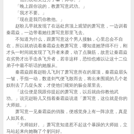
「晚上跟你说的，教萧写意武功。」
「我才不要。」
「现在是我罚你教他。」
赵盼儿早就发现了在远处房顶上观望的萧写意，一边训着
秦霜焱，一边带着她往萧写意那里飞去。
不知道为什么，跟萧写意这个男人接触，心里总会不自
在，所以就劝说着秦霜焱去教萧写意，哪知道她犟得不行，刚
才头一时间就发现了飞升者来袭，动了点脑筋，故意让秦霜焱
在劣势才出手击杀飞升者，若非这样，恐怕也难以让这十二位
弟子中最不听话的她服从。
秦霜焱跟着赵盼儿飞到了萧写意所在的屋顶，秦霜焱眉头
一皱，手指一动，数道剑气便飞散而去，将出来围观的几个老
奴削去了几促头发，才使他们规矩的躲会屋里去。
「这位便是我跟你提起的萧写意，以后就由你教他武
功。」说完赵盼儿又指着秦霜焱说道「萧写意，这位就是你的
大师姐。」
萧写意一见秦霜焱的俏脸，便感觉身上有一阵凉意，真是
人如其名。
「大师姐好。」萧写意知道惹不起这个暴躁的大师姐，立
马站起来向她鞠了个躬问好。