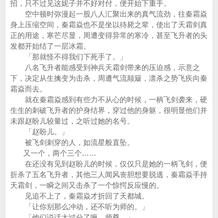
招，只不过见这妮子并不好对付，便开始下重手。
空中顿时弥漫起一股八人汇聚出来的真气流劲，往秦霜焱
身上压缩空间，秦霜焱也不是坐以待毙之辈，使出了天霜剑真
正的用途，寒芒尽显，周遭变得异常的寒冷，甚至飞升者的头
发都开始结了一层冰霜。
「那就怪不得我们下死手了。」
八名飞升者能感受到神兵天霜剑带来的压迫感，示意之
下，决定从生擒变为击杀，周遭气流颠簸，凛杀之势飞疾向秦
霜焱而去。
就在秦霜焱感到有些力不从心的时候，一柄飞剑袭来，硬
生生的刺破飞升者的护身结界，穿过他的身躯，很明显他们并
未跟赵盼儿较量过，之听过她的名号。
「赵盼儿。」
被飞剑刺穿的人，如流星般直坠。
又一个，两个三个……
在还没有见到赵盼儿的时候，仅仅只是她的一柄飞剑，便
折杀了五名飞升者，其他三人闻风丧胆想要脱逃，秦霜焱手持
天霜剑，一瞬之间又击杀了一个惊愕反应慢的。
见追不上了，秦霜焱才折回了天都城。
「让你别那么冲动，还不听为师的。」
「他们说话太过分了嘛，师尊。」