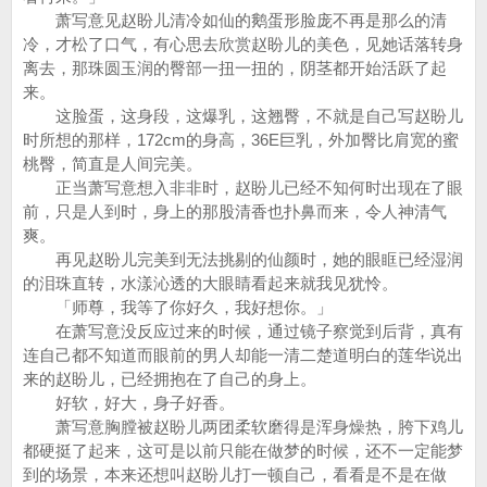
萧写意见赵盼儿清冷如仙的鹅蛋形脸庞不再是那么的清
冷，才松了口气，有心思去欣赏赵盼儿的美色，见她话落转身
离去，那珠圆玉润的臀部一扭一扭的，阴茎都开始活跃了起
来。
这脸蛋，这身段，这爆乳，这翘臀，不就是自己写赵盼儿
时所想的那样，172cm的身高，36E巨乳，外加臀比肩宽的蜜
桃臀，简直是人间完美。
正当萧写意想入非非时，赵盼儿已经不知何时出现在了眼
前，只是人到时，身上的那股清香也扑鼻而来，令人神清气
爽。
再见赵盼儿完美到无法挑剔的仙颜时，她的眼眶已经湿润
的泪珠直转，水漾沁透的大眼睛看起来就我见犹怜。
「师尊，我等了你好久，我好想你。」
在萧写意没反应过来的时候，通过镜子察觉到后背，真有
连自己都不知道而眼前的男人却能一清二楚道明白的莲华说出
来的赵盼儿，已经拥抱在了自己的身上。
好软，好大，身子好香。
萧写意胸膛被赵盼儿两团柔软磨得是浑身燥热，胯下鸡儿
都硬挺了起来，这可是以前只能在做梦的时候，还不一定能梦
到的场景，本来还想叫赵盼儿打一顿自己，看看是不是在做