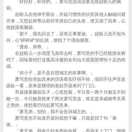
「好好好，听你的。」萧写意边说边要去摸赵盼儿的脑
袋。
赵盼儿在他伸手那会，开始习惯性的抗拒其他人触碰闪避
开来，又想起师尊以前经常摸自己的头发，便又缩了回来，让
他抚摸着脑袋。
「那个，我先回去了，还有正事要做。」赵盼儿也不知为
何，心“砰砰砰”的乱跳，便找了个理由搪塞。
「遵命，师尊。」
在赵盼儿一步清莲飞身而去时，萧写意的手已经抚摸在裤
裆了，回味着拍打这孤高冷傲的女剑仙大屁股那弹性十足的肉
感。
「你小子，是不是在想城主的坏事啊。」
萧写意给突如其来的话语着实吓得不轻，缩回手往声音发
源处一看，原来是猥琐的老奴乔器来到了门口。
乔器摸着脑袋瓜子，心里想着，平日里一两个月都见不到
她一次，今日她居然来了两次萧写意这，肯定是亲戚裙带关系
之类的，便想着巴结起萧写意来。
「萧兄弟，别怕，我不会告诉城主的。」
萧写意也不知道乔器到底想干嘛，只能是回了句「谢
谢。」
「萧兄弟，我有个好东西给你看。」乔器关上了门，悄摸