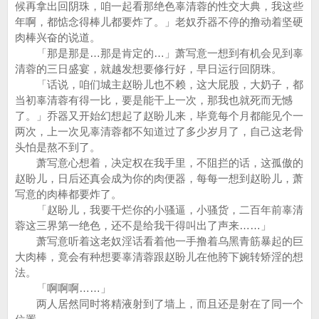
候再拿出回阴珠，咱一起看那绝色辜清蓉的性交大典，我这些
年啊，都惦念得棒儿都要炸了。」老奴乔器不停的撸动着坚硬
肉棒兴奋的说道。
「那是那是…那是肯定的…」萧写意一想到有机会见到辜
清蓉的三日盛宴，就越发想要修行好，早日运行回阴珠。
「话说，咱们城主赵盼儿也不赖，这大屁股，大奶子，都
当初辜清蓉有得一比，要是能干上一次，那我也就死而无憾
了。」乔器又开始幻想起了赵盼儿来，毕竟每个月都能见个一
两次，上一次见辜清蓉都不知道过了多少岁月了，自己这老骨
头怕是熬不到了。
萧写意心想着，决定权在我手里，不阻拦的话，这孤傲的
赵盼儿，日后还真会成为你的肉便器，每每一想到赵盼儿，萧
写意的肉棒都要炸了。
「赵盼儿，我要干烂你的小骚逼，小骚货，二百年前辜清
蓉这三界第一绝色，还不是给我干得叫出了声来……」
萧写意听着这老奴淫话看着他一手撸着乌黑青筋暴起的巨
大肉棒，竟会有种想要辜清蓉跟赵盼儿在他胯下婉转矫淫的想
法。
「啊啊啊……」
两人居然同时将精液射到了墙上，而且还是射在了同一个