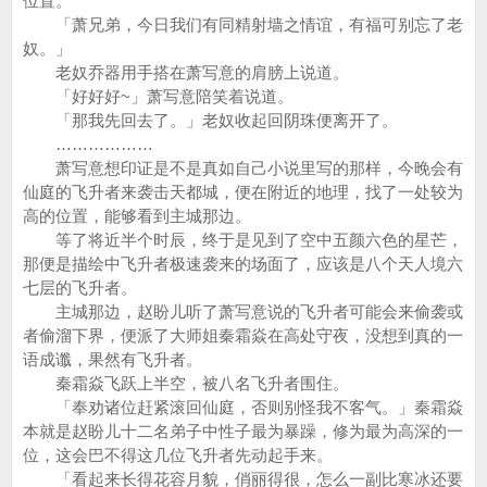
位置。
「萧兄弟，今日我们有同精射墙之情谊，有福可别忘了老
奴。」
老奴乔器用手搭在萧写意的肩膀上说道。
「好好好~」萧写意陪笑着说道。
「那我先回去了。」老奴收起回阴珠便离开了。
………………
萧写意想印证是不是真如自己小说里写的那样，今晚会有
仙庭的飞升者来袭击天都城，便在附近的地理，找了一处较为
高的位置，能够看到主城那边。
等了将近半个时辰，终于是见到了空中五颜六色的星芒，
那便是描绘中飞升者极速袭来的场面了，应该是八个天人境六
七层的飞升者。
主城那边，赵盼儿听了萧写意说的飞升者可能会来偷袭或
者偷溜下界，便派了大师姐秦霜焱在高处守夜，没想到真的一
语成谶，果然有飞升者。
秦霜焱飞跃上半空，被八名飞升者围住。
「奉劝诸位赶紧滚回仙庭，否则别怪我不客气。」秦霜焱
本就是赵盼儿十二名弟子中性子最为暴躁，修为最为高深的一
位，这会巴不得这几位飞升者先动起手来。
「看起来长得花容月貌，俏丽得很，怎么一副比寒冰还要