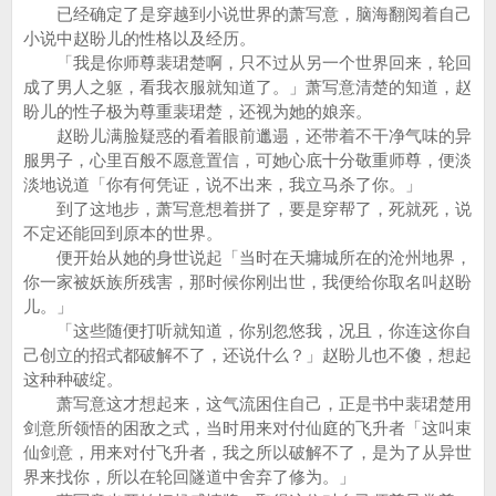
已经确定了是穿越到小说世界的萧写意，脑海翻阅着自己
小说中赵盼儿的性格以及经历。
「我是你师尊裴珺楚啊，只不过从另一个世界回来，轮回
成了男人之躯，看我衣服就知道了。」萧写意清楚的知道，赵
盼儿的性子极为尊重裴珺楚，还视为她的娘亲。
赵盼儿满脸疑惑的看着眼前邋遢，还带着不干净气味的异
服男子，心里百般不愿意置信，可她心底十分敬重师尊，便淡
淡地说道「你有何凭证，说不出来，我立马杀了你。」
到了这地步，萧写意想着拼了，要是穿帮了，死就死，说
不定还能回到原本的世界。
便开始从她的身世说起「当时在天墉城所在的沧州地界，
你一家被妖族所残害，那时候你刚出世，我便给你取名叫赵盼
儿。」
「这些随便打听就知道，你别忽悠我，况且，你连这你自
己创立的招式都破解不了，还说什么？」赵盼儿也不傻，想起
这种种破绽。
萧写意这才想起来，这气流困住自己，正是书中裴珺楚用
剑意所领悟的困敌之式，当时用来对付仙庭的飞升者「这叫束
仙剑意，用来对付飞升者，我之所以破解不了，是为了从异世
界来找你，所以在轮回隧道中舍弃了修为。」