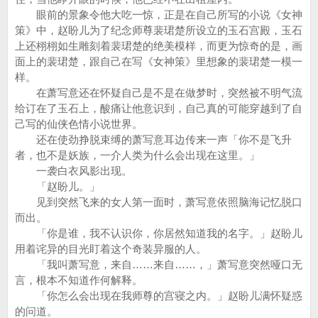
眼前的景象令他大吃一惊，正是在自己所写的小说《女神
策》中，赵盼儿为了纪念师尊裴珺楚所设立的玉石宫殿，玉石
上还栩栩如生雕刻着裴珺楚的绝美模样，而更为惊奇的是，画
面上的裴珺楚，跟自己在写《女神策》里想象的裴珺楚一模一
样。
在萧写意还在怀疑自己是不是在做梦时，突然被不明气流
给订在了玉石上，酸痛让他意识到，自己真的可能穿越到了自
己写的仙侠色情小说世界。
还在使劲挣脱束缚的萧写意耳边传来一声「你不是飞升
者，也不是妖族，一介人类为什么会出现在这里。」
一袭白衣风影出现。
「赵盼儿。」
见到突然飞来的女人第一面时，萧写意依照脑海记忆脱口
而出。
「你是谁，我不认识你，你居然知道我的名字。」赵盼儿
用着诧异的目光盯着这个奇装异服的人。
「我叫萧写意，来自……来自……，」萧写意突然哑口无
言，根本不知道作何解释。
「你怎么会出现在我师尊的宫寝之内。」赵盼儿满怀疑惑
的问道。