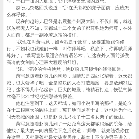
时，一扭一扭的大屁股，心中浮现出无限的遐想。
赵盼儿突然回头说道：“那在天都城的弟子面前，应该怎
么称呼你。”
现在的赵盼儿已经是名震整个州夏大陆，不仅仙庭，就连
妖族都无人不知，天都城十二个女弟子都尊称她为师尊，在外
人面前，都是一副冷若冰霜的模样。
“我现在叫萧写意，如今我是个废材，还要重新跟你修
行，不如我也跟她们一样，叫你师尊吧，私底下，你再喊我师
尊好了。”萧写意以最适合的言语艺术，让这在外人面前孤傲
高冷的女剑仙心理最大程度的舒坦。
“好。”清冷的性格使然，使赵盼儿习惯性的淡淡回道。
萧写意随着赵盼儿的脚步，眼睛却是四处张望着，这天都
城，也太奢华了吧，全是整块的大石打造雕磨，要是放到21世
纪，这不得几十亿起步，巨大的城殿，纯精石打造，恢弘气势
丝毫不比21世纪欧洲那些宫殿差。
他也注意到了，这天都城，如同小说里写的那样，是屹立
在十二根巨大的圆柱上面，离开地面足有十丈，这也是为什么
叫天都城的原因，也是赵盼儿只收了十二名女弟子的缘由。
萧写意随着赵盼儿到了一处距离这天都城稍远的院落，给
他找了最大的一间房屋住下之后说道：“师尊，就先勉强你住
在这里，天都殿落都是女孩家居住，基本上不允许男子进入，