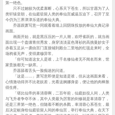
第一绝色。
只不过她较为优柔寡断，心系天下苍生，所以甘愿为了人
类轩辕皇朝，在仙庭驻留人类的奉仙宫威逼压迫下，召开了至
今仍为三界津津乐道的奉仙大典。
乔器跟萧写意一同观看着墙上回阴珠投放的奉仙大典记录
画面。
画面开始，就是黑压压的一片人潮，欢呼雀跃的，就当画
面出现一个盘缠青丝秀发，身穿淡淡蓝色薄衫的高挑曼妙女子
赤着玉足从一袭由宫门直接铺到殿台二里地的红毯走来时，全
场鸦雀无声，变得肃穆异常。
「你可知道这女人是谁，上千名修仙者无不闻名而来，世
家贵族都无一缺席。」
乔器舔着舌头一脸痴迷的问道。
「这是……」萧写意即便是知道是谁，但从这画面来看，
心情激动得并不比老奴差，光看这婀娜身姿，便让他的肉棒胀
得生疼。
「堪比仙帝的辜清蓉啊，二百年前，仙庭奴役人间，人类
与飞升者争夺不休，其中人类最为厉害的剑修就是辜清蓉了，
还是三界第一绝色，但随着不断的杀戮，辜清蓉心系苍生，最
后决定献身给仙庭驻留人间的奉仙宫，举行奉仙大典，在天下