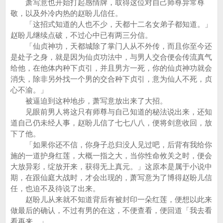
萧写意也开始打起感情牌，取得这位对自己师尊异常尊
敬，以及外冷内热的赵盼儿信任。
「这招式知道的人也不少，天都十二名女弟子都知道。」
赵盼儿继续点破，不过心中已有两三分信。
「仙贞神功，天都城除了掌门人从不外传，而且你至今还
是处子之身，就是因为仙贞功法中，与男人交合便会传流真气
给他，在他体内种下贞引，并且男方一死，你的仙贞神功就会
消失，除非另外找一个男的交合种下贞引，意为仙人不死，贞
心不渝。」
被逼迫到这种地步，萧写意放出来了大招。
见眼前男人将这只有师尊与自己知道的秘法说出来，还知
道自己仍未经人事，赵盼儿信了七七八八，便将剑意收回，放
下了他。
「如果你还不信，你身子总归没人见过吧，后背有我给你
施的一道护身红莲，大概一指之大，当你性命攸关之时，便会
大放异彩，绽放开来，获得无上真元。」这原本是属于小说中
期，在跟仙庭大战时，才会出现的，萧写意为了博得赵盼儿信
任，也迫不及待说了出来。
赵盼儿从来就不知道背后有被封印一朵红莲，便想以此来
做最后的确认，不过有男的在这，不便查看，便回道「我去看
看再来。」