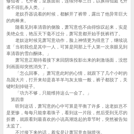
修仙者，飞升者，皇族面前，连续侍奉三日，以换得仙庭飞升
者不得乱杀人类。」
老奴乔器说着的时候，都解开了裤带，露出了他异常巨大
的肉棒来。
随着见到辜清蓉的侧脸，萧写意也不由得惊叹起来，实是
美绝众生，艳压天下毫不过分，萧写意都开始手抚裤裆了。
老奴这时候见萧写意动作，脸上神情更为得意了，继续说
道「当初我也是其中一人，可算是同那上千人第一次亲眼见到
辜清蓉的雪白酮体。」
萧写意正期待着接下来回阴珠投影出来的刺激场面，没想
到画面却突然消失了。
「怎么回事。」萧写意此时的心情，就跟下了几个小时的
岛国大片，打开来却是喜羊羊与灰太狼一般，裤子都脱了，关
键时刻掉链子。
「功力不够，只能维持这么一会了。」
第四章
听到这话，萧写意的心中可算是平衡了许多，这老奴岂不
是更惨，每每只能拿着珠子，看到这一片段，然后受到无尽的
折磨，就跟看到最喜欢的小说高潮迭起的章节时，突然被告知
太监了。
不过接下来的话，着实是让萧写意血脉喷张。