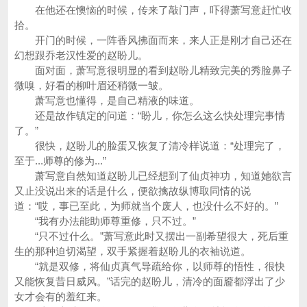
在他还在懊恼的时候，传来了敲门声，吓得萧写意赶忙收
拾。
开门的时候，一阵香风拂面而来，来人正是刚才自己还在
幻想跟乔老汉性爱的赵盼儿。
面对面，萧写意很明显的看到赵盼儿精致完美的秀脸鼻子
微嗅，好看的柳叶眉还稍微一皱。
萧写意也懂得，是自己精液的味道。
还是故作镇定的问道：“盼儿，你怎么这么快处理完事情
了。”
很快，赵盼儿的脸蛋又恢复了清冷样说道：“处理完了，
至于...师尊的修为...”
萧写意自然知道赵盼儿已经想到了仙贞神功，知道她欲言
又止没说出来的话是什么，便欲擒故纵博取同情的说
道：“哎，事已至此，为师就当个废人，也没什么不好的。”
“我有办法能助师尊重修，只不过。”
“只不过什么。”萧写意此时又摆出一副希望很大，死后重
生的那种迫切渴望，双手紧握着赵盼儿的衣袖说道。
“就是双修，将仙贞真气导疏给你，以师尊的悟性，很快
又能恢复昔日威风。”话完的赵盼儿，清冷的面靥都浮出了少
女才会有的羞红来。