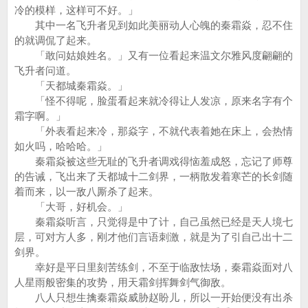
冷的模样，这样可不好。」
其中一名飞升者见到如此美丽动人心魄的秦霜焱，忍不住
的就调侃了起来。
「敢问姑娘姓名。」又有一位看起来温文尔雅风度翩翩的
飞升者问道。
「天都城秦霜焱。」
「怪不得呢，脸蛋看起来就冷得让人发凉，原来名字有个
霜字啊。」
「外表看起来冷，那焱字，不就代表着她在床上，会热情
如火吗，哈哈哈。」
秦霜焱被这些无耻的飞升者调戏得恼羞成怒，忘记了师尊
的告诫，飞出来了天都城十二剑界，一柄散发着寒芒的长剑随
着而来，以一敌八厮杀了起来。
「大哥，好机会。」
秦霜焱听言，只觉得是中了计，自己虽然已经是天人境七
层，可对方人多，刚才他们言语刺激，就是为了引自己出十二
剑界。
幸好是平日里刻苦练剑，不至于临敌怯场，秦霜焱面对八
人星雨般密集的攻势，用天霜剑挥舞剑气御敌。
八人只想生擒秦霜焱威胁赵盼儿，所以一开始便没有出杀