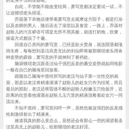
的老头子当肉便器呢。
自此，不管能不能改变结局，萧写意都决定要试一试，不
让这猥琐老头得逞。
乔器落下衣物后便带着萧写意去观摩这方院子，都是打杂
以及农耕的男人，随后还去了澡堂以及食堂，一路上，乔器对
赵盼儿的污言秽语可谓是无所不用其极，就连打奶炮，吹箫，
操逼方式都说了个遍。
回道自己房间的萧写意，已经是欲火焚身，就连阴茎都涨
得生疼，每每想到圣洁高贵无比的剑仙即将被那猥琐老头用各
种姿势的孬操，萧写意的手就伸到了裤裆处。
脑袋猥琐老汉跟圣洁仙子强烈反差的囊交姿势就如同电影
一般在自己的脑海里回放着。
跟随自己脑海中曾经所写的老汉与仙子第一次性交的画
面，那是以老汉将精液灌满了赵盼儿的处女穴作为结尾，而且
最后的那刻，老汉还将昏迷不醒的赵盼儿粉嫩玉穴给扳开，近
距离的欣赏着他灌溉在赵盼儿玉穴里的精液混肴着处女穴一同
流出来。
不知不觉间，萧写意闷哼一声，居然也被这强烈的反差感
给刺激得射出了精液来。
难道我真的那么变态么，居然还会有那么一些的渴望着圣
洁至高无上的赵盼儿，给那猥琐的老汉奸淫。