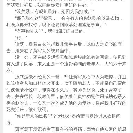
等我安排好后，我再给你安排更好的住处。”
“没关系，有规矩最好，别因为我打破。”
“那你现在这里歇息，一会会有人给你送吃的以及衣物，
我晚点再来找你，现下还要回殿落处理紧急事宜。”
“有事你先去吧，我能照顾好自己的。”
“好。”
话落，身着白衣的赵盼儿负手在后，以仙人之姿飞跃而
去，消失在了萧写意的视野当中。
没一会，还在感叹观赏天都城辉煌建筑的萧写意，便见到
有人进了院落，来人正是一个瘦骨嶙峋的老年人，大约六十来
岁。
原来这毫不经意的一瞥，却让萧写意心中大为吃惊，并且
阵阵痛意从胸口处传袭开来，这丑陋的老人，不就是自己写的
仙侠色情小说中，即将在不久后，将师尊赵盼儿处子身夺了
去，并在很长一段时间里，依仗着仙贞神功副作用威胁心系人
类的赵盼儿，一次又一次的成为他的肉便器，将赵盼儿奸淫的
死去活来，欲仙欲死。
“你是新来的奴役吗？”老奴乔器给萧写意递过来衣服问
道。
萧写意下意识的看了眼乔器的裤裆，因为在他知道的信息