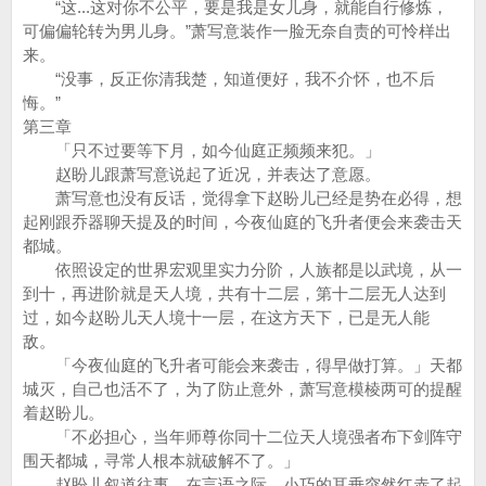
“这...这对你不公平，要是我是女儿身，就能自行修炼，
可偏偏轮转为男儿身。”萧写意装作一脸无奈自责的可怜样出
来。
“没事，反正你清我楚，知道便好，我不介怀，也不后
悔。”
第三章
「只不过要等下月，如今仙庭正频频来犯。」
赵盼儿跟萧写意说起了近况，并表达了意愿。
萧写意也没有反话，觉得拿下赵盼儿已经是势在必得，想
起刚跟乔器聊天提及的时间，今夜仙庭的飞升者便会来袭击天
都城。
依照设定的世界宏观里实力分阶，人族都是以武境，从一
到十，再进阶就是天人境，共有十二层，第十二层无人达到
过，如今赵盼儿天人境十一层，在这方天下，已是无人能
敌。
「今夜仙庭的飞升者可能会来袭击，得早做打算。」天都
城灭，自己也活不了，为了防止意外，萧写意模棱两可的提醒
着赵盼儿。
「不必担心，当年师尊你同十二位天人境强者布下剑阵守
围天都城，寻常人根本就破解不了。」
赵盼儿叙道往事，在言语之际，小巧的耳垂突然红赤了起