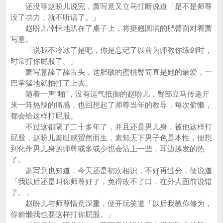
还没等赵盼儿说完，萧写意又立马打断说道「是不是师尊
没了功力，就不听话了。」
赵盼儿悻悻地趴在了桌子上，将挺翘圆润的肥臀面对着萧
写意。
「说我不冷冰了是吧，你是忘记了以前为师教你练剑时，
时常打你屁股了。」
萧写意舔了舔舌头，这肥硕的蜜桃臀简直是她的最爱，一
巴掌猛地就拍打了上去。
随着一声“啪”，没有运气抵御的赵盼儿，臀部立马传递开
来一阵热辣的痛感，也回想起了师尊当年的教导，每次偷懒，
都会给这样打屁股。
不过这都隔了二十多年了，并且还是男儿身，被他这样打
屁股，赵盼儿羞耻感贸然而生，素知天下男子色是本性，便想
到化作男儿身的师尊或多或少也会沾上一些，耳边越发的热
了。
萧写意也知道，今天还是初次相识，不好再过分，便说道
「我以后还是叫你师尊好了，免得改不了口，在外人面前说错
了。」
赵盼儿与师尊情意深重，便开玩笑道「以后我教你修为，
你偷懒我也要这样打你屁股。」