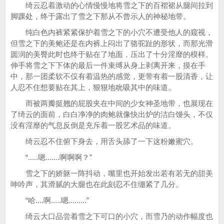
绮云忍着激动的心情慢慢地将雪之下的百褶裙从腿间拉到
脚踝处，终于露出了雪之下那从不曾示人的神秘地带。
纯白色内裤紧紧保护着雪之下的小穴不遭受他人的窥视，
但雪之下的美鲍还是在内裤上闷出了骆驼趾的形状，而那光滑
圆润的美臀此时也终于贴在了地面，压出了十分淫靡的模样。
伸手将雪之下下体的最后一件束缚从身上剥离开来，摸在手
中，那一团柔软不仅有着温热的感觉，更带有着一股清香，让
人忍不住想要贴在其上，狠狠地吮吸其中的味道。
而被两瓣挺翘的屁股夹在中间的少女神圣地带，也展现在
了绮云的面前，白白净净的肉鲍就像快出炉的洁白馒头，不仅
没有淫靡的气息反倒是充斥着一股艺术品的味道。
绮云忍不住俯下身去，用舌头舔了一下这粉嫩蜜穴。
“.....嗯.......啊啊啊？”
雪之下的娇躯一阵抖动，嘴里也开始发出若有若无的甜美
呻吟声，其滑腻的大腿也在此刻忍不住绷紧了几分。
“哈....啊.....嗯.........”
绮云大口品尝着雪之下可口的小穴，而雪乃的动作幅度也