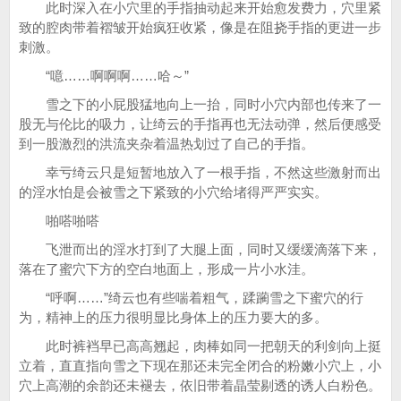
此时深入在小穴里的手指抽动起来开始愈发费力，穴里紧
致的腔肉带着褶皱开始疯狂收紧，像是在阻挠手指的更进一步
刺激。
“噫……啊啊啊……哈～”
雪之下的小屁股猛地向上一抬，同时小穴内部也传来了一
股无与伦比的吸力，让绮云的手指再也无法动弹，然后便感受
到一股激烈的洪流夹杂着温热划过了自己的手指。
幸亏绮云只是短暂地放入了一根手指，不然这些激射而出
的淫水怕是会被雪之下紧致的小穴给堵得严严实实。
啪嗒啪嗒
飞泄而出的淫水打到了大腿上面，同时又缓缓滴落下来，
落在了蜜穴下方的空白地面上，形成一片小水洼。
“呼啊……”绮云也有些喘着粗气，蹂躏雪之下蜜穴的行
为，精神上的压力很明显比身体上的压力要大的多。
此时裤裆早已高高翘起，肉棒如同一把朝天的利剑向上挺
立着，直直指向雪之下现在那还未完全闭合的粉嫩小穴上，小
穴上高潮的余韵还未褪去，依旧带着晶莹剔透的诱人白粉色。