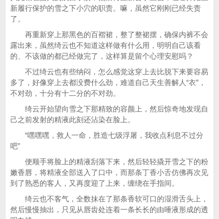
新履行保护的雪之下小穴的职责。嘛，虽然它刚刚已经失责
了。
再重新穿上那黑色的百褶裙，整了整裙摆，确保内裤不会
露出来，虽然绮云也不知道这样做有什么用，明明自己该看
的、不该做的都已经做完了，这样算是留个心理安慰吗？
不过绮云也有些纳闷，怎么感觉这穿上去比脱下来要容易
多了，好像穿上去都没费什么劲，难道自己天生善解人“衣”，
不对劲，十分有十二分的不对劲。
绮云开始望向雪之下那精致的容颜上，然后惊奇地发现自
己之前发射的精液此刻还沾染在脸上。
“嘿嘿嘿，救人一命，胜造七级浮屠，我收点利息不过分
吧”
便顺手将脸上的精液刮落下来，然后轻轻撬开雪之下的粉
嫩香唇，将精液全部送入了口中，而那条丁香小舌仿佛再次见
到了熟悉的客人，又再度迎了上来，缠绕在手指间。
绮云也不客气，全数抹在了那条香软可口的湿滑舌头上，
然后慢慢抽出，只见从唇齿处连着一条长长的由唾液形成的透