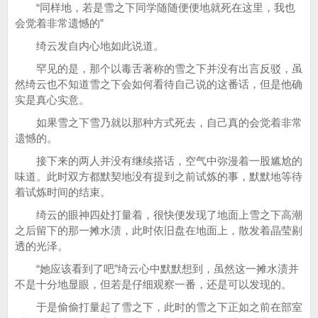
“同样地，若是雪之下同学随随便便地就死在这里，我也
会觉着非常遗憾的”
绮云发自内心地如此说道。
罕见的是，那个以毒舌著称的雪之下并没有出言反驳，虽
然绮云也不知道雪之下会如何看待自己说的这番话，但是他确
实是真心实意。
如果雪之下雪乃就以那种方式死去，自己真的会觉着非常
遗憾的。
接下来的两人并没有继续搭话，空气中弥漫着一股尴尬的
味道。此时双方都默契地没有提到之前试炼的事，默默地等待
着试炼时间的结束。
绮云的眼神四处打量着，很快便发现了地面上雪之下高潮
之后留下的那一摊水渍，此时依旧盘在地面上，散发着晶莹剔
透的光泽。
“她应该看到了吧”绮云心中默默想到，虽然这一摊水渍并
不是十分地显眼，但若是仔细观察一番，还是可以发现的。
于是偷偷打量起了雪之下，此时的雪之下正如之前在部室