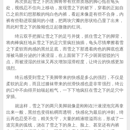
再次抓起雪之下的左脚将带有丝滑质感的脚心抵在龟头
处，视线忍不住向上移动，发现雪之下的裙下，穿着的正如自
己之前所幻想那般的纯白色内裤，看起来像是有些不合身，内
裤有些勒进双腿间的小缝，把两块穴瓣的形状给凸显了出来，
而此时雪之下的脸颊也泛起微微的红润。
绮云双手把握让雪之下的足弓并拢，抓住雪之下的脚背，
将肉棒疯狂地从雪之下的足穴里疯狂抽插，龟头尽情摩擦着雪
之下柔软而肉感的黑丝足底，而雪之下那透着肉色的脚底也逐
渐被马眼分泌的汁液浸湿，在上面留下了不少斑斑驳驳的污
点，而被浸湿的丝袜又再次增加湿滑程度，让绮云的快感更加
强烈。
绮云感受到雪之下美脚带来的快感是多么的强烈，不仅是
柔软的足肉，而且过膝袜带来的丝滑快感也是非常强烈，绮云
的口中不由得开始喘起粗气，一下下地疯狂在雪之下的足穴中
穿插。
就这样，雪之下的两只美脚就像是刚刚在汁液浸泡完再拿
出来一般，黑丝也变得粘稠而透明，快感化为最后的冲刺，绮
云再也忍受不住，精关失守，大量的精液喷溢而出，形成了一
道完美的弧线，浇在了雪之下的身上、脸上、甚至还有内裤