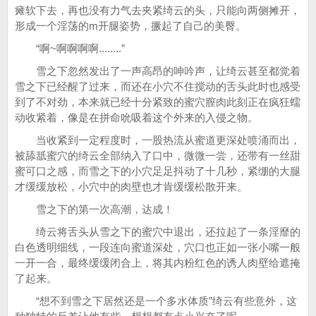
瘫软下去，再也没有力气去夹紧绮云的头，只能向两侧摊开，
形成一个淫荡的m开腿姿势，撅起了自己的美臀。
“啊~啊啊啊啊........”
雪之下忽然发出了一声高昂的呻吟声，让绮云甚至都觉着
雪之下已经醒了过来，而还在小穴不住搅动的舌头此时也感受
到了不对劲，本来就已经十分紧致的蜜穴膣肉此刻正在疯狂蠕
动收紧着，像是在拼命吮吸着这个外来的入侵之物。
当收紧到一定程度时，一股热流从蜜道更深处喷涌而出，
被舔舐蜜穴的绮云全部纳入了口中，微微一尝，还带有一丝甜
蜜可口之感，而雪之下的小穴足足抖动了十几秒，紧绷的大腿
才缓缓放松，小穴中的肉壁也才肯缓缓松散开来。
雪之下的第一次高潮，达成！
绮云将舌头从雪之下的蜜穴中退出，还拉起了一条淫靡的
白色透明细线，一段连向蜜道深处，穴口也正如一张小嘴一般
一开一合，最终缓缓闭合上，将其内粉红色的诱人肉壁给遮掩
了起来。
“想不到雪之下居然还是一个多水体质”绮云有些意外，这