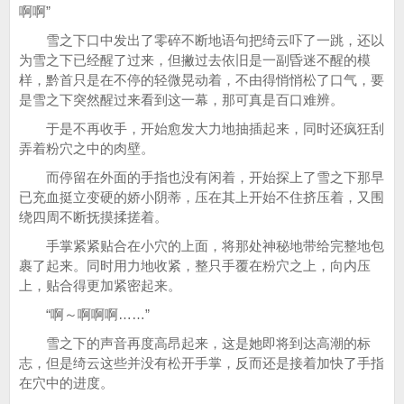
啊啊”
雪之下口中发出了零碎不断地语句把绮云吓了一跳，还以
为雪之下已经醒了过来，但撇过去依旧是一副昏迷不醒的模
样，黔首只是在不停的轻微晃动着，不由得悄悄松了口气，要
是雪之下突然醒过来看到这一幕，那可真是百口难辨。
于是不再收手，开始愈发大力地抽插起来，同时还疯狂刮
弄着粉穴之中的肉壁。
而停留在外面的手指也没有闲着，开始探上了雪之下那早
已充血挺立变硬的娇小阴蒂，压在其上开始不住挤压着，又围
绕四周不断抚摸揉搓着。
手掌紧紧贴合在小穴的上面，将那处神秘地带给完整地包
裹了起来。同时用力地收紧，整只手覆在粉穴之上，向内压
上，贴合得更加紧密起来。
“啊～啊啊啊……”
雪之下的声音再度高昂起来，这是她即将到达高潮的标
志，但是绮云这些并没有松开手掌，反而还是接着加快了手指
在穴中的进度。