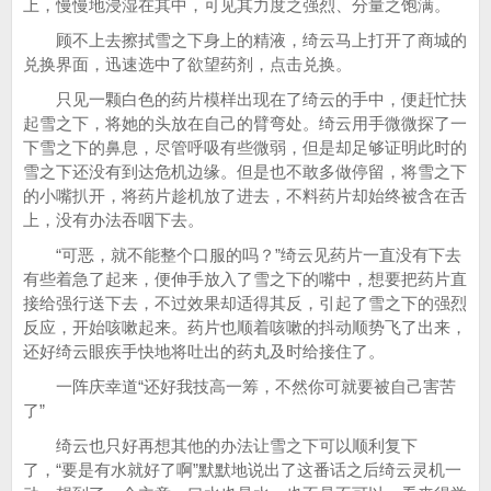
上，慢慢地浸湿在其中，可见其力度之强烈、分量之饱满。
顾不上去擦拭雪之下身上的精液，绮云马上打开了商城的
兑换界面，迅速选中了欲望药剂，点击兑换。
只见一颗白色的药片模样出现在了绮云的手中，便赶忙扶
起雪之下，将她的头放在自己的臂弯处。绮云用手微微探了一
下雪之下的鼻息，尽管呼吸有些微弱，但是却足够证明此时的
雪之下还没有到达危机边缘。但是也不敢多做停留，将雪之下
的小嘴扒开，将药片趁机放了进去，不料药片却始终被含在舌
上，没有办法吞咽下去。
“可恶，就不能整个口服的吗？”绮云见药片一直没有下去
有些着急了起来，便伸手放入了雪之下的嘴中，想要把药片直
接给强行送下去，不过效果却适得其反，引起了雪之下的强烈
反应，开始咳嗽起来。药片也顺着咳嗽的抖动顺势飞了出来，
还好绮云眼疾手快地将吐出的药丸及时给接住了。
一阵庆幸道“还好我技高一筹，不然你可就要被自己害苦
了”
绮云也只好再想其他的办法让雪之下可以顺利复下
了，“要是有水就好了啊”默默地说出了这番话之后绮云灵机一