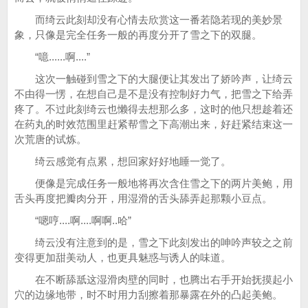
而绮云此刻却没有心情去欣赏这一番若隐若现的美妙景
象，只像是完全任务一般的再度分开了雪之下的双腿。
“噫......啊....”
这次一触碰到雪之下的大腿便让其发出了娇吟声，让绮云
不由得一愣，在想自己是不是没有控制好力气，把雪之下给弄
疼了。不过此刻绮云也懒得去想那么多，这时的他只想趁着还
在药丸的时效范围里赶紧帮雪之下高潮出来，好赶紧结束这一
次荒唐的试炼。
绮云感觉有点累，想回家好好地睡一觉了。
便像是完成任务一般地将再次含住雪之下的两片美鲍，用
舌头再度把瓣肉分开，用湿滑的舌头舔弄起那颗小豆点。
“嗯哼....啊....啊啊..哈”
绮云没有注意到的是，雪之下此刻发出的呻吟声较之之前
变得更加甜美动人，也更具魅惑与诱人的味道。
在不断舔舐这湿滑肉壁的同时，也腾出右手开始抚摸起小
穴的边缘地带，时不时用力刮擦着那暴露在外的凸起美鲍。