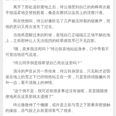
离开了那处温软蜜地之后，绮云感受到自己的肉棒再次被
手指温柔地交替抚慰着，像是在擦拭沾染其上的淫靡汁液。
而在恍惚间，绮云好像听见了几声被压抑着的咳嗽声，而
他的意识又再次迷失了过去。
当他再度醒过来的时候，发现自己正端端正正地平躺在地
上，之前那种让人无法抵挡的眩晕感觉早已不见踪影。
“咦，原来我没死吗？”绮云惊喜地站起身来，口中带着不
可置信地语气说道。
“绮云同学倒是很希望自己死在这里吗？”
清冷的声音从另一旁传来，绮云转身望去，只见刚才还昏
迷在地上的雪之下已经悄然站立在一旁，只是觉得俏脸撇向另
外一边，看不清脸上的神情。
“这个倒不是，我可还有很多事还没有做呢，若是随随便
便地死在这里那就太遗憾了”
绮云微微伸了个懒腰，或许是之前与雪之下那番亲密接触
的缘故，语气较之从前显得客气了很多。