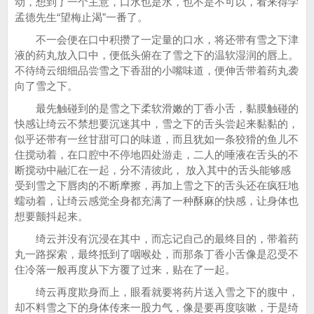
动，想到了一个主意，口水也是水，也不是不可以，看来得学
孟德先生“望梅止渴”一番了。
不一会便在口中积攒了一定量的口水，将还带有雪之下津
液的药丸放入口中，便低头俯在了雪之下的温软湿润的唇上。
不待绮云细细品尝雪之下香甜的小嘴味道，便伸舌带着药丸袭
向了雪之下。
最先触碰到的是雪之下柔软滑嫩的丁香小舌，黏膜触碰的
快感让绮云不禁想要沉迷其中，雪之下的舌头尝起来黏黏的，
似乎还带有一丝甘甜可口的味道，而且犹如一条狡猾的鱼儿不
住搅动着，在口腔中不停地四处游走，二人的唾液在舌头的不
断搅动中融汇在一起，分不清彼此， 放入其中的舌头能够感
受到雪之下唇肉的不断摩擦，再加上雪之下的舌头还在疯狂地
蠕动着，让绮云感觉全身都充满了一种酥麻的快感，让身体也
想要颤抖起来。
绮云并没有沉浸在其中，而忘记自己的最终目的，带着药
丸一路探索，最终抵到了咽喉处，而那条丁香小舌像是忍受不
住冷落一般再度从下方覆了过来，贴在了一起。
绮云再度欺身而上，眼看就要将药片送入雪之下的腹中，
却不料雪之下的身体传来一股力气，像是要再度咳嗽，于是绮