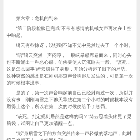
第六章：危机的到来
“第二阶段检验已完成”不带有感情的机械女声再次在上空
中响起。
绮云有些惊讶，没想到不知不觉中竟然过去了一个小时。
“唔”绮云突然一声闷哼，一股眩晕感席卷而来，同时心头
也不断涌出一种恶心感，仿佛要使人沉沉睡去一般。 “该死，
这是怎么回事”绮云稳住了身形，开始分析起了眼下的局势。
这种突然的感觉是在刚刚那道声音响起后发生的，可是第一次
的时候根本没事。
是的了，第一次声音响起前自己已经射精过一次，所以并
没有事，刚刚与雪之下聊天导致在第二个小时的时候根本没有
顾得上这个，所以在第二次的时候便给予了惩罚。
“该死。判定规则居然是这样的吗？”绮云忍着头疼晃了晃
脑袋，试图让自己更加清醒一点。
“彭”身后雪之下的方向突然传来一声轻微的落地声，此时