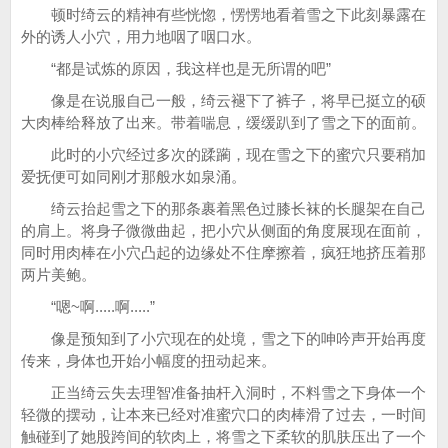
顿时绮云的精神有些恍惚，愣愣地看着雪之下此刻暴露在
外的诱人小穴，用力地咽了咽口水。
“都是试炼的原因，我这样也是无所谓的吧”
像是在说服自己一般，绮云褪下了裤子，将早已挺立的硕
大肉棒给释放了出来。带着喘息，缓缓趴到了雪之下的面前。
此时的小穴经过多次的蹂躏，现在雪之下的蜜穴只要稍加
爱抚便可如同刚才那般水如泉涌。
绮云抬起雪之下的那条裹着黑色过膝长袜的长腿架在自己
的肩上。将身子微微曲起，把小穴从侧面的角度展现在面前，
同时用肉棒在小穴凸起的边缘处不住摩擦着，疯狂地挤压着那
两片美鲍。
“嗯~啊.....啊.....”
像是预知到了小穴现在的处境，雪之下的呻吟声开始再度
传来，身体也开始小幅度的扭动起来。
正当绮云失去理智准备抽杆入洞时，不料雪之下身体一个
轻微的摆动，让本来已经对准蜜穴口的肉棒滑了过去，一时间
触碰到了她股跨间的软肉上，将雪之下柔软的肌肤压出了一个