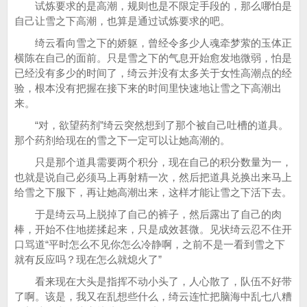
试炼要求的是高潮，规则也是不限定手段的，那么哪怕是
自己让雪之下高潮，也算是通过试炼要求的吧。
绮云看向雪之下的娇躯，曾经令多少人魂牵梦萦的玉体正
横陈在自己的面前。只是雪之下的气息开始愈发地微弱，怕是
已经没有多少的时间了，绮云并没有太多关于女性高潮点的经
验，根本没有把握在接下来的时间里快速地让雪之下高潮出
来。
“对，欲望药剂”绮云突然想到了那个被自己吐槽的道具。
那个药剂给现在的雪之下一定可以让她高潮的。
只是那个道具需要两个积分，现在自己的积分数量为一，
也就是说自己必须马上再射精一次，然后把道具兑换出来马上
给雪之下服下，再让她高潮出来，这样才能让雪之下活下去。
于是绮云马上脱掉了自己的裤子，然后露出了自己的肉
棒，开始不住地搓揉起来，只是成效甚微。见状绮云忍不住开
口骂道“平时怎么不见你怎么冷静啊，之前不是一看到雪之下
就有反应吗？现在怎么就熄火了”
看来现在大头是指挥不动小头了，人心散了，队伍不好带
了啊。该是，我又在乱想些什么，绮云连忙把脑海中乱七八糟