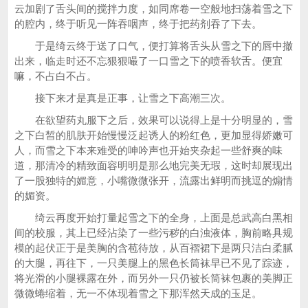
云加剧了舌头间的搅拌力度，如同席卷一空般地扫荡着雪之下
的腔内，终于听见一阵吞咽声，终于把药剂吞了下去。
于是绮云终于送了口气，便打算将舌头从雪之下的唇中撤
出来，临走时还不忘狠狠嘬了一口雪之下的喷香软舌。便宜
嘛，不占白不占。
接下来才是真是正事，让雪之下高潮三次。
在欲望药丸服下之后，效果可以说得上是十分明显的，雪
之下白皙的肌肤开始慢慢泛起诱人的粉红色，更加显得娇嫩可
人，而雪之下本来难受的呻吟声也开始夹杂起一些舒爽的味
道，那清冷的精致面容明明是那么地完美无瑕，这时却展现出
了一股独特的媚意，小嘴微微张开，流露出鲜明而挑逗的煽情
的媚资。
绮云再度开始打量起雪之下的全身，上面是总武高白黑相
间的校服，其上已经沾染了一些污秽的白浊液体，胸前略具规
模的起伏正于是美胸的含苞待放，从百褶裙下是两只洁白柔腻
的大腿，再往下，一只美腿上的黑色长筒袜早已不见了踪迹，
将光滑的小腿裸露在外，而另外一只仍被长筒袜包裹的美脚正
微微蜷缩着，无一不体现着雪之下那浑然天成的玉足。