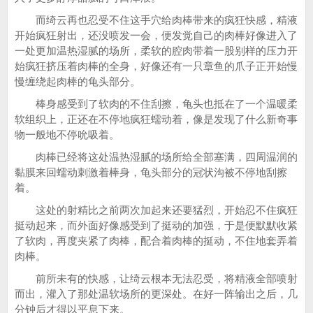
而绮云再也忍受不住这手穴给肉棒带来的疯狂快感，精液
开始疯狂射出，还没喷发一会，便发觉自己的肉棒好像进入了
一处更加温热湿腻的场所，柔软的腔肉带着一股别样的压力开
始疯狂挤压着肉棒的全身，好像还有一只章鱼的爪子正开始慢
慢缠绕起肉棒的龟头部分。
棒身感受到了软肉的不住刮擦，龟头也抵在了一个温暖柔
软组织上，正还在不停地疯狂蠕动着，像是发现了什么新奇事
物一般地不停吮吸着。
肉棒已经将这处温热湿腻的场所给全部塞满，四周温润的
黏膜来回蠕动刺激着棒身，龟头部分的冠状沟被不停地刮擦
着。
这处的射精比之前两次加起来还要猛烈，开始忍不住疯狂
挺动起来，而外面好像感受到了挺动的加强，于是便默默收紧
了软肉，再度夹紧了肉棒，配合着肉棒的挺动，不住地套弄着
肉棒。
前所未有的快感，让绮云根本无法忍受，将精液全部喷射
而出，灌入了那处温软场所的更深处。在好一阵输出之后，几
分钟后才得以平息下来。