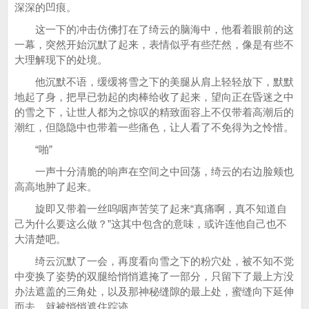
深深的凹痕。
这一下的冲击仿佛打在了绮云的脑海中，他看着眼前的这
一幕，突然开始沉默了起来，表情似乎有些茫然，像是有些不
大理解现下的处境。
他沉默不语，缓缓将雪之下的美腿从肩上轻轻放下，默默
地起了身，把早已勃起的肉棒给收了起来，望向正在昏迷之中
的雪之下，让世人都为之惊叹的精致面容上不仅带着高潮后的
潮红，但隐隐中也带着一些痛色，让人看了不免得为之怜惜。
“啪”
一声十分清脆的响声在空间之中回荡，绮云的右边脸颊也
高高地肿了起来。
旋即又带着一丝呜咽声苦笑了起来“真痛啊，真不知道自
己为什么要这么做？”这其中包含的意味，或许连他自己也不
大清楚吧。
绮云沉默了一会，再度看向雪之下的粉穴处，被不知不觉
中变换了姿势的双腿给悄悄遮掩了一部分，只留下了最上方没
办法遮盖的三角处，以及那神秘缝隙的最上处，蜜缝向下延伸
而去，就被悄悄遮住踪迹。