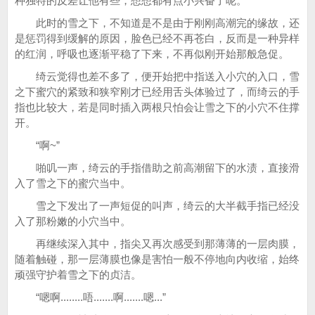
种独特的反差让他有些，想想都有点小兴奋了呢。
此时的雪之下，不知道是不是由于刚刚高潮完的缘故，还
是惩罚得到缓解的原因，脸色已经不再苍白，反而是一种异样
的红润，呼吸也逐渐平稳了下来，不再似刚开始那般急促。
绮云觉得也差不多了，便开始把中指送入小穴的入口，雪
之下蜜穴的紧致和狭窄刚才已经用舌头体验过了，而绮云的手
指也比较大，若是同时插入两根只怕会让雪之下的小穴不住撑
开。
“啊~”
啪叽一声，绮云的手指借助之前高潮留下的水渍，直接滑
入了雪之下的蜜穴当中。
雪之下发出了一声短促的叫声，绮云的大半截手指已经没
入了那粉嫩的小穴当中。
再继续深入其中，指尖又再次感受到那薄薄的一层肉膜，
随着触碰，那一层薄膜也像是害怕一般不停地向内收缩，始终
顽强守护着雪之下的贞洁。
“嗯啊........唔.......啊.......嗯...”