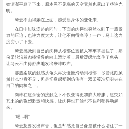
始渐渐平息了下来，原本黑不见底的天空竟然也露出了些许光
明。
绮云不由得躺在上面，感受起身体的变化来。
在口中甜味泛起的同时，下面的肉棒也突然收到了一股紧
致的压迫，也许力度太大，让他不由得痛哼了一声，马上这力
度变小了下去。
绮云感觉到自己的肉棒从根部位置被人牢牢掌握住了，那
份柔软沿着肉棒慢慢的向上滑动着，最后缓缓地套住了龟头,
让绮云不由得舒爽地发出来呻吟声。
那股柔软的触感从龟头再次慢慢滑动到根部，尽管此刻虽
然什么也看不见，但是切身感受到仿佛有一双柔荑准切实夹在
自己的肉棒之上。
肉棒在这亲密的接触之下不仅变得更加膨大肿胀，这突如
其来的的强烈刺激和快感，让肉棒也开始忍不住稍稍抖动起
来。
“嗯...啊”
绮云想要发出声音，但是却感觉自己像是被什么堵住了一