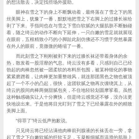
的想法散去，决定找些场外援助。
眼神在雪之下的身上不断飘动着，最终落在了雪之下的黑
丝美脚上，犹豫了一番，默默地把雪之下右脚上的过膝长袜给
剥了下来。手指间也在与雪之下雪白软腻的大腿肌肤不断触碰
着，随之绮云的动作不断向下延伸，一只白嫩的雪足就就展现
在眼前，五根精致小巧的小脚趾此刻仿佛还不习惯于突然暴露
在外人的眼前，竟微微的蜷缩了一番。
而此刻雪之下刚刚被剥下来的过膝长袜还带着身体的余
热，散发着一股淫靡的气息。绮云没有多看，只感到自己已经
勃起的肉棒忽然被一团柔软的布料所包围，被某种细化的事物
紧紧磨蹭着，让肉棒更加重整雄风，就连那团黑色之物也被顶
起了一个不小的凸起，很快，这团软腻之物再次缠绕其上，从
绮云的股间肉棒两侧甜腻包夹，不住地轻轻划圆摩挲着。虽然
这种触感确实让人十分爽快，但是绮云感觉还不够，没办法更
快地设出来。于是他将目光盯到了雪之下已经暴露在外的精致
美脚上面。
“得罪了”绮云低声抱歉说。
只见绮云将已经沾满他肉棒前列腺液的长袜丢在一旁，拿
起了雪之下白嫩软腻的纤软玉足，玉凝般细腻而温滑的肌肤上