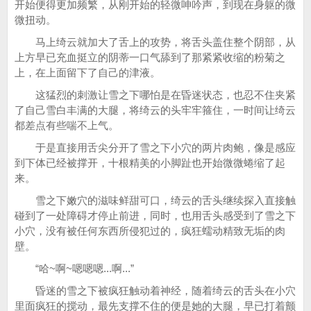
开始便得更加频繁，从刚开始的轻微呻吟声，到现在身躯的微
微扭动。
马上绮云就加大了舌上的攻势，将舌头盖住整个阴部，从
上方早已充血挺立的阴蒂一口气舔到了那紧紧收缩的粉菊之
上，在上面留下了自己的津液。
这猛烈的刺激让雪之下哪怕是在昏迷状态，也忍不住夹紧
了自己雪白丰满的大腿，将绮云的头牢牢箍住，一时间让绮云
都差点有些喘不上气。
于是直接用舌尖分开了雪之下小穴的两片肉鲍，像是感应
到下体已经被撑开，十根精美的小脚趾也开始微微蜷缩了起
来。
雪之下嫩穴的滋味鲜甜可口，绮云的舌头继续探入直接触
碰到了一处障碍才停止前进，同时，也用舌头感受到了雪之下
小穴，没有被任何东西所侵犯过的，疯狂蠕动精致无垢的肉
壁。
“哈~啊~嗯嗯嗯...啊...”
昏迷的雪之下被疯狂触动着神经，随着绮云的舌头在小穴
里面疯狂的搅动，最先支撑不住的便是她的大腿，早已打着颤