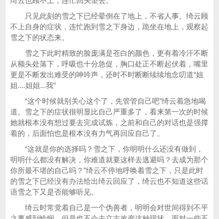
绮云也顾不上，连忙回头望去。
只见此刻的雪之下已经晕倒在了地上，不省人事。绮云顾
不上自身的症状，连忙跑到雪之下身边，跪坐在地上，观察起
雪之下的状态来。
雪之下此时精致的脸庞满是苍白的颜色，更有着冷汗不断
从额头处落下，呼吸也十分急促，胸口处正不断起伏着，嘴里
更是不断发出难受的呻吟声，还时不时断断续续地念叨道“姐
姐....姐姐...我”
“这个时候就别关心这个了，先管管自己吧”绮云着急地喝
道。雪之下的症状很明显比自己严重多了，看来第一次的时候
她就根本没有想过要去完成试炼，之前和自己的对话也是强撑
着的，后面怕也是根本没有力气再回应自己了。
“这就是你的选择吗？雪之下，你明明什么还没有做到，
明明什么都没有解决，你难道就要这样去逃避吗？去成为那个
你所最不堪的自己吗？”绮云不停地呼唤着雪之下，只是此时
的雪之下已经没有办法给出绮云回应了，绮云也不知道这些话
语雪之下又是否能够听见。
绮云时常觉着自己是一个伪善者，明明会对世间得到不平
之事感到怜悯，但是也不会去立志改变这种现状，面对一些不