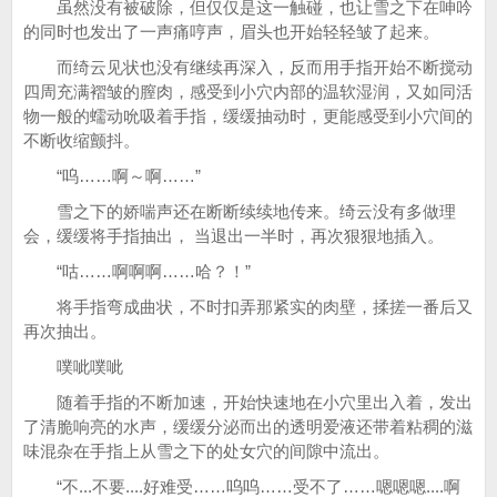
虽然没有被破除，但仅仅是这一触碰，也让雪之下在呻吟
的同时也发出了一声痛哼声，眉头也开始轻轻皱了起来。
而绮云见状也没有继续再深入，反而用手指开始不断搅动
四周充满褶皱的膣肉，感受到小穴内部的温软湿润，又如同活
物一般的蠕动吮吸着手指，缓缓抽动时，更能感受到小穴间的
不断收缩颤抖。
“呜……啊～啊……”
雪之下的娇喘声还在断断续续地传来。绮云没有多做理
会，缓缓将手指抽出， 当退出一半时，再次狠狠地插入。
“咕……啊啊啊……哈？！”
将手指弯成曲状，不时扣弄那紧实的肉壁，揉搓一番后又
再次抽出。
噗呲噗呲
随着手指的不断加速，开始快速地在小穴里出入着，发出
了清脆响亮的水声，缓缓分泌而出的透明爱液还带着粘稠的滋
味混杂在手指上从雪之下的处女穴的间隙中流出。
“不...不要....好难受……呜呜……受不了……嗯嗯嗯....啊