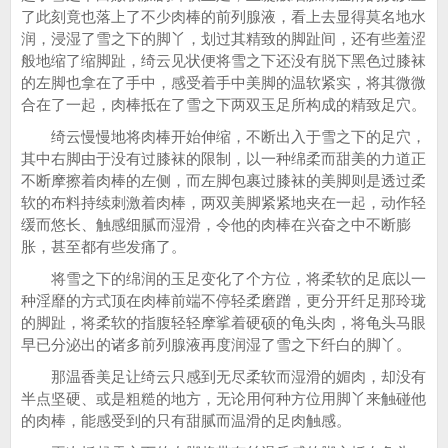
了此刻竟也落上了不少肉棒的前列腺液，看上去显得莫名地水
润，浸湿了雪之下的脚丫，划过其精致的脚趾间，还有些羞涩
般地缩了缩脚趾，绮云见状便将雪之下还没有脱下黑色过膝袜
的左脚也拿在了手中，感受着手中美脚的温软紧实，将其微微
合在了一起，肉棒抵在了雪之下两双玉足所构成的精致足穴。
绮云慢慢地将肉棒开始伸缩，不断出入于雪之下的足穴，
其中右脚由于没有过膝袜的限制，以一种绵柔而甜美的力道正
不断摩擦着肉棒的左侧，而左脚包裹过膝袜的美脚则是透过柔
软的布料持续刺激着肉棒，两双美脚紧紧地夹在一起，动作轻
缓而悠长、触感细腻而湿滑，令他的肉棒在兴奋之中不断膨
胀，甚至都有些发痛了。
将雪之下的绵润的玉足变化了个方位，将柔软的足底以一
种淫靡的方式顶在肉棒前端不停轻柔磨蹭，更分开纤足那玲珑
的脚趾，将柔软的指腹轻轻摩挲着硬硕的龟头肉，将龟头马眼
早已分泌出的诸多前列腺液再度润湿了雪之下纤白的脚丫。
那温香美足让绮云只感到无尽柔软而湿滑的媚肉，却没有
半点坚硬、或是粗糙的地方，无论用何种方位用脚丫来触碰他
的肉棒，能感受到的只有甜腻而温滑的足肉触感。