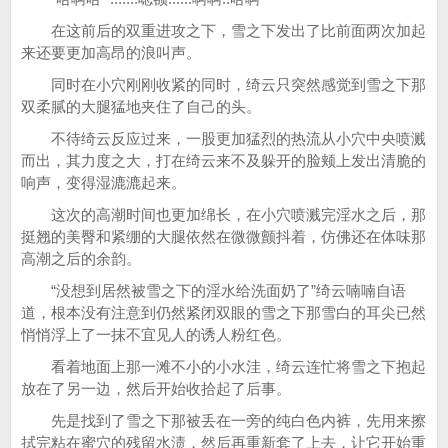
在这前后的双重进攻之下，雪之下发出了比前面两次加起
来还要更加高昂的浪叫声。
同时在小穴刚刚收紧的同时，绮云只突然感觉到雪之下那
双柔腻的大腿猛地夹住了自己的头。
不待绮云反应过来，一股更加猛烈的热流从小穴中央喷溅
而出，其力度之大，打在绮云来不及躲开的脸颊上发出清脆的
响声，变得湿漉漉起来。
这次的高潮时间也更加绵长，在小穴喷溅完淫水之后，那
挺翘的美臀和紧绷的大腿依然在微微颤抖着，仿佛还在体味那
高潮之后的余韵。
“没想到居然被雪之下的淫水给洗面奶了”绮云喃喃自语
道，根本没有注意到仍然紧闭双眼的雪之下那雪白的耳尖已然
悄悄浮上了一抹不宜见人的诱人粉红色。
看着地面上那一滩不小的小水洼，绮云连忙将雪之下抱起
放在了另一边，然后开始收拾起了后事。
先是找到了雪之下那被丢在一旁的纯白色内裤，先用来擦
拭完粘在蜜穴的残留水渍，然后再重新套了上去，让它开始重