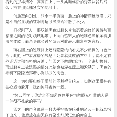
看到的那样清冷、高高在上，一头柔顺丝滑的秀发从背后滑
落，搭在那挺翘紧实的屁股上。
俏脸望向别处，只余一半侧面，脸上的神情稍显淡漠，只
是不自然显现的红润将这股淡漠给冲散了不少。
扫视到下方，那双被黑色过膝长袜包裹着的修长美腿与百
褶裙之间的绝对领域地带，上面白皙耀人的饱满色泽预示着肌
肤的柔软，而亲身体验过的绮云对此表示非常有发言权。
而右腿上的过膝袜上还能隐隐约约看见不少粘稠的白色汁
液，此刻正带着淫靡的气息四处裹着柔软的布料上，说不定有
些还透过那布料的束缚，与雪之下的腿肉进行一个密切接触。
而过膝袜上被浸湿的部分此刻也被穿在腿上绷紧勒开，黑色的
布料下隐隐透露着小腿肌肤的肉色。
这一切都要归咎于眼前的罪魁祸首绮云，扫到这里眼神有
些心虚地躲开，犹如掩耳盗铃一般。
“绮云同学，你难道不知道偷偷用色情的眼光打量他人是
一件很不礼貌的事吗”
雪之下的声音像是一只大手把躲在暗处的绮云一把就给揪
了出来，然后放在由无数盏聚光灯所汇集的舞台上。