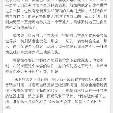
平之事，自己有时候也会选择去逃避。就如同他来到这个世界
之后一样，也没有想着要去和所谓的主角们接触，去创造自己
的青春物语，而是选择默默无闻地守着自己的一亩三分地，只
因为绮云一直觉着自己只是一个普通人，能够安稳地度过自己
的生活就很幸福了。
或者说，绮云自己也在害怕，害怕自己贸然的接触会导致
世界的一切剧情发生变化，那么，一切的一切都将会改变，那
么，自己又该走向何方，此时，绮云也感到浑身发冷，一种名
为孤独的寒意突然涌上他的心头。
可是如今要让他眼睁睁地看着雪之下就此死去，他做不
到，尽管按照这个试炼的尿性，恐怕即使雪之下死去，自己出
去后也不会有任何的麻烦。但是
“我不想雪之下你死啊，明明就不应该这样啊”绮云说出这
番话的时候，才发现自己竟然已经泪流满面，泪水也顺着脸庞
滑下去滴落在雪之下苍白的脸庞上。就像雨水打落在一件精美
的瓷器上面，波光溅起，而后又复于平静。 “我会让你活下去
的，哪怕这不是你的本意”绮云沉声说道，像是下了某种决
定。