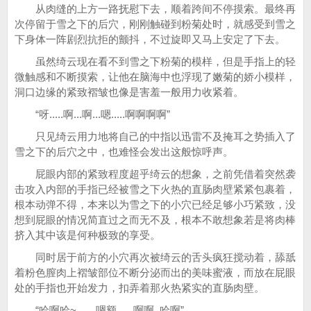
从肉缝的上方一路抚慰下去，顺着跨间不停摸索。最终再
次停留于雪之下的后穴，刚刚触碰到粉菊处时，就感受到雪之
下身体一阵剧烈抗拒的颤抖，不过旋即又马上安定了下去。
虽然绮云现在看不到雪之下粉菊的模样，但是手指上的轻
微触感和不断摸索，让他在脑海中也浮现了嫩菊的娇小模样，
洞口边缘的紧致褶皱也像是害羞一般用力收紧着。
“呀.....啊...啊...嗯.....啊啊啊啊”
只见绮云用力地将自己的中指以迅雷不及掩耳之势插入了
雪之下的后穴之中，也难怪会发出这般惊呼声。
屁眼内部的紧致程度超乎绮云的想象，之前凭借着突然袭
击攻入内部的手指已经被雪之下火热的直肠肉壁紧紧包裹着，
根本动弹不得，本来以为雪之下的小穴已经足够小巧紧致，没
想到屁眼的情况简直过之而无不及，根本不敢想象若是将肉棒
挤入其中该是何种极致的享受。
同时居于前方的小穴再次被绮云的舌头疯狂搅动着，舔舐
着粉色膣肉上褶皱部位不断分泌而出的美味蜜液，而放在屁眼
处的手指也开始发力，扣弄着那火热紧实的直肠肉壁。
“哈啊哈~.......嗯额......啊啊..哈啊”