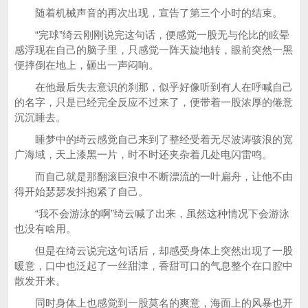
随着机械声音的再次出现，宣告了第三个小时的结束。
“完球”绮云刚刚说完这句话，便感觉一股无与伦比的眩晕
感浮现在自己的脑子里，只感觉一阵天旋地转，眼前突然一黑
便摔倒在地上，砸出一声闷响。
在他最后失去意识的刹那，似乎好像听到有人在呼喊自己
的名字，只是已经完全反应不过来了，便带着一股浓厚的倦意
沉沉睡去。
睡梦中的绮云感觉自己来到了整经受着无尽波涛骇浪的宽
广海域，天上漆黑一片，时不时还夹杂着几处电闪雷鸣。
而自己就是那翻滚巨浪中不断漂流的一叶扁舟，让他不由
得开始瑟瑟发抖抱紧了自己。
“我不会游泳的啊”绮云喊了出来，虽然这种情况下会游泳
也没有啥用。
但是在绮云说完这句话后，却感受身体上突然出现了一股
暖意，口中也泛起了一丝甜津，香甜可口的气息整个在口腔中
散发开来。
同时身体上也感觉到一股莫名的爽意，海面上的风暴也开