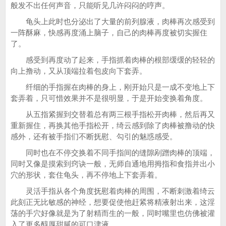
般发不出任何声音，只能听见几许闷闷的哼声。
龟头上此时也分泌出了大量的前列腺液，肉棒再次感受到
一阵酥麻，快感再度涌上脑子，自己的肉棒再度被切实握住
了。
感受到再度动了起来，手指抓着肉棒的根部缓缓的轻轻的
向上撸动，又从顶端拉着包皮向下套弄。
纤细的手指握在肉棒的身上，刚开始只是一成不变地上下
套弄着，只可惜效果并不是很明显，于是开始变换着角度。
从五指紧握到交替着总有两三根手指松开肉棒，然后再又
重新握住，再换其他手指松开，绮云感到除了肉棒被撸动的快
感外，还有被手指们不断抚慰、勾引的魅惑感受。
同时也在不停交换着不同手指间的缝隙剐蹭肉棒的顶端，
同时又像是摸索到窍诀一般，无师自通地用拇指和食指并出小
穴的形状，套住龟头，再不停地上下套弄着。
灵活手指从各个角度抚慰着肉棒的周围，不断刺激着绮云
此刻正无比敏感的神经，想要促使他赶紧将精液射出来，这淫
荡的手穴好像就是为了射精而生的一般，同时嘴里也仿佛被灌
入了更多醇厚甜腻的可口津液。