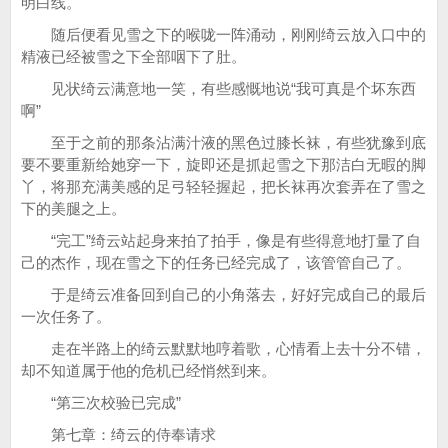
明白线。
随后便看见雪之下的喉咙一阵涌动，刚刚绮云放入口中的
精液已经被雪之下全部咽下了肚。
见状绮云满意地一笑，有些感慨地说“我可真是个坏东西
啊”
至于之前的那条沾满汁液的黑色过膝长袜，有些犹豫到底
要不要重新给她穿一下，旋即还是抓起雪之下那洁白无暇的脚
丫，将那充满美感的足弓轻轻握起，把长袜再次套弄在了雪之
下的美腿之上。
“完工”绮云站起身来拍了拍手，像是有些得意地打量了自
己的杰作，现在雪之下的任务已经完成了，该管管自己了。
于是绮云准备回到自己的小角落去，好好完成自己的最后
一次任务了。
走在半路上的绮云默默地哼着歌，心情看上去十分不错，
却不知道属于他的危机已经悄然到来。
“第三次校验已完成”
第七章：绮云的侍奉请求