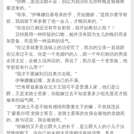
“你啊，连谎话都不会，别以为我没听见你昨晚是偷偷爬
窗进来的。”
“母亲。”伊琳娜拉着母亲的手，开始撒娇，“是凯尔要学射
箭，我就留下来多教了他一会儿，才晚回来的。”
“你连自己都还没有学会射箭，就开始教别人啦？！
贝特茜用一种怀疑的口吻，她并没有因为女儿的晚归而多
加责备，而是用一种温和的语气。
“你父亲就要竞选镇上的治安官了，凯尔的父亲一直就跟
你父亲过不去。你是一个有婚约的人，跟一个年纪相仿的男孩
走得太近，会被人说闲话的。再说了，凯尔是一个变形族，他
学射箭有什么用？”
“我才不要嫁到贝拉奥尔去呢。”
伊琳娜撅起嘴，发表自己的不满。
“巴奇霍兹家族在北方王国可不是普通人家，他们是公
爵，又是龙骑士世家，你能嫁过去不知道要多少祖先显灵才能
修来的福气啊。”
“龙骑士不是不能有感情和娶妻生子的嘛，不然就违反
了‘蒙索尔塔’龙骑士誓言，龙骑士爱慕的女孩会被他的龙烧死
的。换句话说，我会被烧死。”
“你嫁的又不是公爵大人的长子，是公爵大人的小儿子法
瑟隆德殿下，连自己的未婚夫是谁都没有搞清楚，真是