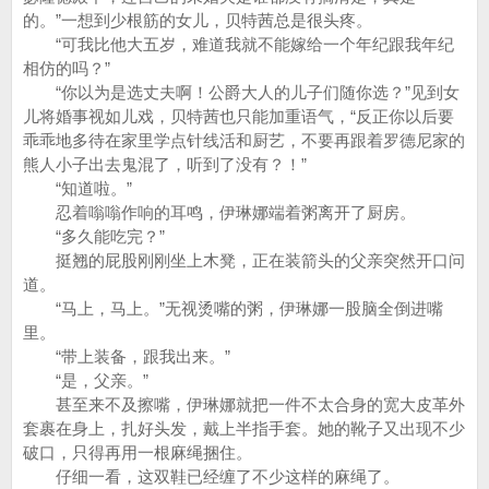
的。”一想到少根筋的女儿，贝特茜总是很头疼。
“可我比他大五岁，难道我就不能嫁给一个年纪跟我年纪
相仿的吗？”
“你以为是选丈夫啊！公爵大人的儿子们随你选？”见到女
儿将婚事视如儿戏，贝特茜也只能加重语气，“反正你以后要
乖乖地多待在家里学点针线活和厨艺，不要再跟着罗德尼家的
熊人小子出去鬼混了，听到了没有？！”
“知道啦。”
忍着嗡嗡作响的耳鸣，伊琳娜端着粥离开了厨房。
“多久能吃完？”
挺翘的屁股刚刚坐上木凳，正在装箭头的父亲突然开口问
道。
“马上，马上。”无视烫嘴的粥，伊琳娜一股脑全倒进嘴
里。
“带上装备，跟我出来。”
“是，父亲。”
甚至来不及擦嘴，伊琳娜就把一件不太合身的宽大皮革外
套裹在身上，扎好头发，戴上半指手套。她的靴子又出现不少
破口，只得再用一根麻绳捆住。
仔细一看，这双鞋已经缠了不少这样的麻绳了。