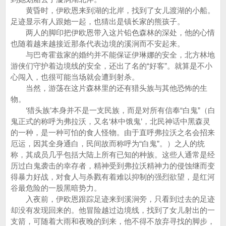
黄昏时，伊欧恩来到湖的北岸，找到了女儿渡湖的小船。
足迹显示有人跟她一起，也猜出是镇长家的熊孩子。
两人的脚印把伊欧恩带入这片铅色森林的深处，他的心情
也随着越来越接近那条代表边境的溪涧而不安起来。
与巴奇霍兹家的婚约并不能保证伊琳娜的安全，北方林地
游侠们守护着边境线的安全，还出了名的“好客”。就算是不小
心闯入，也很可能当场就会遭到射杀。
当然，游荡在这片森林里的还有猎头族与其他恐怖的生
物。
‘猎头族’本身并不是一支民族，而是对所有信奉“白鬼”（白
鬼正式的称呼为弗拉沃，又名‘林中饿鬼’，北民神话中黑森灵
的一种，是一种可怕的食人怪物。由于直呼弗拉沃之名会招来
厄运，因其全身通白，民间故而称呼为“白鬼”。）之人的统
称，其成员几乎包括大陆上所有已知的种族。这些人通常是经
历过白鬼袭击的幸存者，精神受到弗拉沃精神力的侵蚀继而变
得暴力好战，对食人与杀戮有着难以抑制的强烈欲望，是红河
谷最危险的一股黑暗势力。
入夜前，伊欧恩跟踪足迹来到溪涧旁，只看到过去的足迹
却没有发现回来的。他冒险越过边境线，找到了女儿射出的一
支箭，可随着大雨和夜晚的到来，他不得不放弃寻找的脚步，