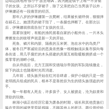
边唱边跳地用‘假小子’故意嘲讽，因为她是镇子上唯一不穿裙
子的女孩。之所以不穿裙子，除了父亲把自己当男孩子以外，
伊琳娜还有一段痛苦的经历。
那年八岁的伊琳娜第一次爬树，结果被长裙绊倒，狠狠摔
在砾石上。她漂亮的裙子毁了，一条腿也摔断了。在那次以
后，伊琳娜就彻底告别了女孩的生活。
晨雾弥漫时，有船的渔民摇着自家的小船外出，一片木头
摩擦发出的吱呀声就是新一天的开始。
死鱼、鳞片和内脏、隔夜的玉米粥、泡在水中的鸟类尸
体，被冬日严寒减轻后的恶臭依然像一根根触须从集市探向每
条街道，用几乎腐烂的木头搭建的房屋互相取暖般拥挤成一个
孤零零的湖畔小镇。
自从停战后，北方王国和安德瑞尔帝国的军队陆续撤走，
留下的战士也随着时光而消逝。
几年前，猎头族开始在红河谷肆虐，保护小镇的只是一些
老弱残兵组成的民兵，根本不是靠抢掠为生的猎头族强盗的对
手。
每一年都有人死去，许多孩子、女人被掳走，沦为奴隶和
泄欲的玩物。
林湖小镇正在经历它最为萧条的时期，镇长和其他贵族们
躲在坚固的城堡里苟延残喘，不顾其他人的死活。两位曾经给