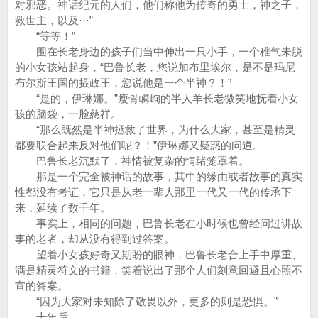
对邪恶。神话纪元的人们，他们称他为传奇的勇士，神之子，
救世主，以及···”
“等等！”
围在长老身边的孩子们当中伸出一只小手，一个稚气未脱
的小女孩站起身，“巴鲁长老，您说加布里埃尔，是不是玛尼
布尔斯王国的摄政王，您说他是一个半神？！”
“是的，伊琳娜。”瘦骨嶙峋的半人羊长老微笑地抚着小女
孩的脑袋，一脸慈祥。
“那么既然是半神拯救了世界，为什么大家，甚至是精灵
都要联合起来反对他们呢？！”伊琳娜又疑惑的问道。
巴鲁长老沉默了，神情被复杂的情绪笼罩着。
那是一个完全被神话的故事，其中的缘由或者故事的真实
性都没有考证，它只是从老一辈人那里一代又一代的传承下
来，延续了数千年。
事实上，相同的问题，巴鲁长老在小时候也曾经问过讲故
事的老者，却从没有得到过答案。
望着小女孩好奇又期盼的眼神，巴鲁长老合上手中厚重、
满是精灵符文的书籍，笑着说出了那个人们刻意回避且心照不
宣的答案。
“因为大家对未知除了敬畏以外，更多的则是恐惧。”
十年后