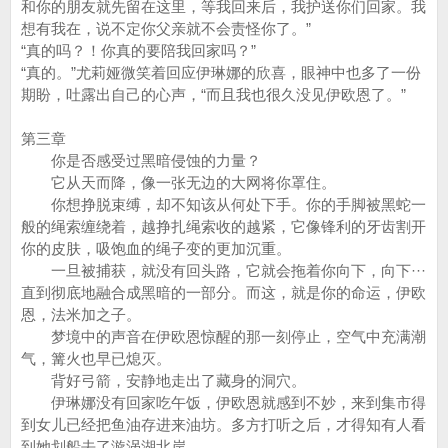
和你的朋友就先留在这里，等我回来后，我护送你们回家。我
想有我在，说不定你父亲就不会责怪你了。”
“真的吗？！你真的要陪我回家吗？”
“真的。”尤莉娅微笑着回应伊琳娜的欣喜，眼神中也多了一份
期盼，吐露出自己的心声，“而且我也很久没见伊欧恩了。”
第三章
你是否感受过黑暗侵蚀的力量？
它从天而降，像一张无边的大网将你罩住。
你想挣脱束缚，却不知该从何处下手。你的手脚被黑蛇一
般的绳索缠绕着，越挣扎绳索收的越紧，它像锋利的牙齿割开
你的皮肤，吸饱血的绳子变的更加沉重。
一旦被捕获，就没有回头路，它就会拖着你向下，向下···
直到彻底地融合成黑暗的一部分。而这，就是你的命运，伊欧
恩，法米加之子。
梦境中的声音在伊欧恩惊醒的那一刻停止，空气中充满潮
气，篝火也早已熄灭。
背好弓箭，安静地走出了藏身的洞穴。
伊琳娜没有回家吃午饭，伊欧恩就感到不妙，来到集市得
到女儿已经把鱼油存进来油坊。多方打听之后，才得知有人看
到她划船去了漩涡湖北岸。