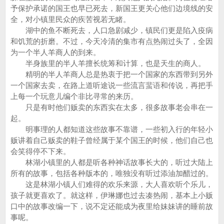
予保护承诺的国王也早已死去，新国王更关心他们边境线的安
全，对小镇里民众的疾苦视若无睹。
湖中的鱼不断死去，人口急剧减少，镇民们更是陷入疫病
和饥荒的折磨。不过，今天冷清的集市有点热闹过头了，全因
为一个半人羊商人的到来。
半身族里的半人羊擅长统筹和计算，也是天生的商人。
精明的半人羊商人总是热衷于把一个国家的东西带到另外
一个国家去卖，在路上道听途说一些流言蜚语和传说，再把手
上每一个玩意儿编个非比寻常的来历。
只是有时他们贩卖的东西实在太多，很多故事老会串在一
起。
明事理的人都知道这些故事不靠谱，一些初入行的年轻小
贩讲着自己贩卖的鞋子曾经属于某个国王的时候，他们自己也
会笑得停不下来。
林湖小镇里的人都是听各种神话故事长大的，听过大陆上
所有的故事，包括各种版本的，唯独没有听过添油加醋过的。
这是林湖小镇人们难得的欢乐来源，大人喜欢听个乐儿，
孩子就更喜欢了。就这样，伊琳娜也过去凑热闹，基本上小贩
口中的故事改编一下，说不定还能成为夜里给妹妹讲的睡前故
事呢。