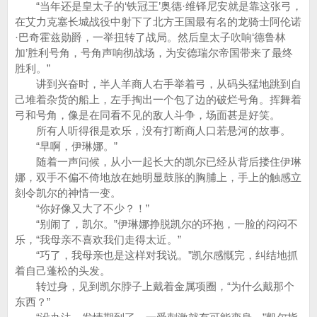
“当年还是皇太子的‘铁冠王’奥德·维铎尼安就是靠这张弓，
在艾力克塞长城战役中射下了北方王国最有名的龙骑士阿伦诺
·巴奇霍兹勋爵，一举扭转了战局。然后皇太子吹响‘德鲁林
加’胜利号角，号角声响彻战场，为安德瑞尔帝国带来了最终
胜利。”
讲到兴奋时，半人羊商人右手举着弓，从码头猛地跳到自
己堆着杂货的船上，左手掏出一个包了边的破烂号角。挥舞着
弓和号角，像是在同看不见的敌人斗争，场面甚是好笑。
所有人听得很是欢乐，没有打断商人口若悬河的故事。
“早啊，伊琳娜。”
随着一声问候，从小一起长大的凯尔已经从背后搂住伊琳
娜，双手不偏不倚地放在她明显鼓胀的胸脯上，手上的触感立
刻令凯尔的神情一变。
“你好像又大了不少？！”
“别闹了，凯尔。”伊琳娜挣脱凯尔的环抱，一脸的闷闷不
乐，“我母亲不喜欢我们走得太近。”
“巧了，我母亲也是这样对我说。”凯尔感慨完，纠结地抓
着自己蓬松的头发。
转过身，见到凯尔脖子上戴着金属项圈，“为什么戴那个
东西？”