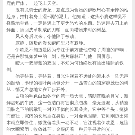
鹿的尸体，一起飞上天空。
没有龙骑士的野龙，差点成为食物的伊欧恩心有余悸的站
起身，拍打着身上湿~润的泥土。他知道，这头小鹿这样慌不
择路地奔逃，一定是遇上了更为恐怖的东西。迅速甩去刀上的
鲜血，插回皮革制成的刀鞘，面向猎物来时的树丛。
风从身后吹来，令他陷于被动。
寂静，随后的漫长瞬间里只有寂静。
伊欧恩不知道是因为专注于前方使他忽略了周遭的声响，
还是在那恍如梦中的一刻，整片森林正与他一同屏息。
瞪大一双碧蓝的双眼，不知为何始终没有抽出腰际的铁
剑。
他等待着，等待着，目光注视着不远处的灌木丛一阵无声
的颤动，墨绿的枝叶向两侧分开，一匹雪白的狼穿越茂密的树
丛，悄无声息地立在五步开外。
白狼的毛色白如冬季的第一场大雪，晴朗夜晚的月光，新
鲜温热的牛奶。这一色洁白将它彻底包裹，毫无遗漏，从精瘦
四肢之下的脚掌到一对刀子似的长耳朵尖。它中等个头，挺拔
而健壮，宽阔的长尾垂在身后，一对金色眼睛。它刚刚迈出灌
木就立即停住，微微偏着头一动不动，它注视着伊欧恩，危险
的大嘴紧闭，收敛锋芒，金眼闪着一种异乎寻常的光。