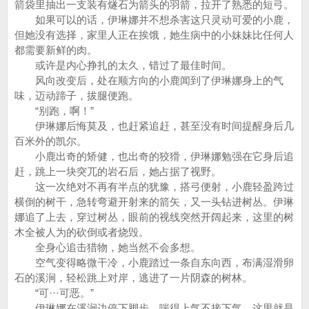
箭袋里抽出一支装有燧石为箭头的羽箭，拉开了熟悉的短弓。
如果可以的话，伊琳娜并不想杀害这只灵动可爱的小鹿，
但她没有选择，家里人正在挨饿，她生病中的小妹妹比任何人
都需要新鲜的肉。
或许是内心挣扎的太久，错过了最佳时间。
风向改变后，处在顺方向的小鹿闻到了伊琳娜身上的气
味，迈动蹄子，拔腿便跑。
“别跑，啊！”
伊琳娜后悔莫及，也赶紧追赶，甚至没有时间提醒身后几
百米外的凯尔。
小鹿出奇的矫健，也出奇的狡猾，伊琳娜勉强在它身后追
赶，跳上一块突兀的岩石后，她占据了视野。
这一次绝对不再有半点的犹豫，搭弓便射，小鹿轻盈跨过
横倒的树干，急转弯避开射来的箭矢，又一头钻进树丛。伊琳
娜追了上去，穿过树丛，眼前的视线突然开阔起来，这里的树
木全被人为的砍倒或者烧毁。
全身心追击猎物，她当然不会多想。
空气变得略微干冷，小鹿踏过一条自东向西，布满湿滑卵
石的溪涧，轻松跳上对岸，逃进了一片阴森的树林。
“可···可恶。”
伊琳娜在溪涧边停下脚步，喘得上气不接下气。这里就是