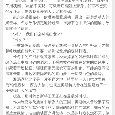
“没办法，发情期到了，一受刺激就有可能变身。”凯尔指
了指项圈，“虽然不美观，可戴着它能阻止变身，我可不想突
然发狂后，伤害我喜爱的人，尤其是你。”
凯尔的话很贴心，伊琳娜很受感动，露出一副楚楚动人的
娇羞样。凯尔故作镇定地转过身，压抑下心中澎湃的翻涌，故
意转移了话题。
“对了，我们什么时候出发？”
“出发？！”
伊琳娜感到疑惑，等注意到凯尔一身猎人的打扮后，才想
起昨晚他们相约好了要一起到湖北岸的森林打猎。
长冬中的红河谷银装素裹，秋天掉落的残枝落叶腐烂成泥
融入冻土中成散碎的屑末，干裸的枝条撑展在穿林的凛风中，
钉死着干硬枯直、强硬而毫无柔软可言的形象。平静的漩涡湖
晨雾未散，将远方若隐若现的雾山蒙上一层灰白色的萧冷。
漩涡湖的北岸是一片不祥之地，镇里的老人们把这里称
为‘铅色森林’，西方人族，也就是奥斯特人曾在这里建造了一
座规模巨大的城市。
据说，那时的奥斯特王国正处在最鼎盛时期。
作为维克尔氏族当中最强大的王国，奥斯特人曾经繁荣富
裕，所建造的厅堂宏伟壮丽，坚固的廊柱伫立如林，细长的石
桥凌空纵横，洁白的墙面光滑如镜，水晶的灯盏长燃不灭，倒