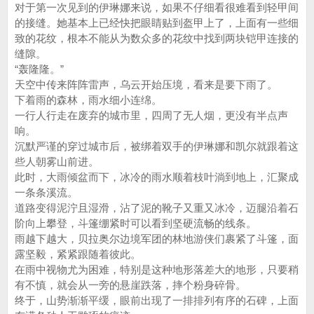
对于第一次见到的伊琳娜来说，如果不仔细看很难看到轻甲间
的接缝。她基本上已经快把眼睛贴到盔甲上了，上面有一些细
致的花纹，根本不能从为数众多的花纹中找到两块铠甲连接的
缝隙。
“轰隆隆。”
天空中传来阵阵雷声，乌云开始压境，看来是要下雨了。
下着雨的森林，雨水细小连绵。
一行人行走在废弃的城市里，四周了无人烟，更没有半点声
响。
沉默严谨的穿过城市后，被绑着双手的伊琳娜和凯尔就跟着这
些人朝雾山前进。
此时，大雨倾盆而下，冰冷的雨水顺着枝叶淌到地上，汇聚成
一条条溪流。
道路变得泥泞且湿滑，沾了泥的靴子又重又冰冷，迈腿沿着石
阶向上攀登，斗篷绷紧时可以看到坚硬流畅的线条。
雨越下越大，贝拉奥尔边境军团的林地游侠们裹紧了斗篷，面
露坚毅，紧紧跟随着彼此。
在雨中视物尤为困难，特别是这种地形落差大的地形，只要稍
有不慎，就会从一旁的悬崖跌落，摔个粉身碎骨。
终于，山势渐渐平缓，眼前出现了一排排列有序的石碑，上面