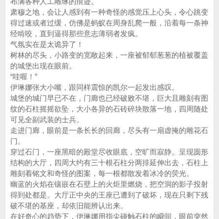
布满各种人工雕琢的痕迹。
肃穆之地，会让人感到有一种奇怪的感觉压上心头，令心跳变
得过速或者过缓，仿佛是蚂蚁在周身乱爬一般，沿着每一条神
经啃咬，直到逼得那些意志薄弱者发疯。
气氛实在是太诡异了！
树林的尽头，小路变的宽敞起来，一座被郁郁葱葱的植被覆盖
的城堡出现在眼前。
“哇喔！”
伊琳娜张大小嘴，跟同样震惊的凯尔一起发出感叹。
城堡的城门早已不在，门廊也已经破败不堪，巨大且雕刻有图
纹的石柱摇摇欲坠，大小各异的石砖碎块散落一地，四周随处
可见全副武装的士兵。
走进门廊，眼前是一条长长的回廊，尽头有一扇虚掩的雕花石
门。
穿过石门，一座黑暗的殿堂尽收眼底，空旷而寂静。呈现圆形
结构的大厅，四周大约有三十根石柱分两排延伸出去，石柱上
雕刻着铭文和奇怪的图案，每一根都散发着冰冷的荧光。
幽蓝的火焰在镶嵌在石壁上的火炬里燃烧，把空洞的影子投射
得到处都是。大厅正中央的王座已遭到了破坏，现在只剩下残
破不堪的基座，却依旧能辨认出来。
在好奇心的趋势下，伊琳娜用指尖碰触石柱的瞬间，眼前突然