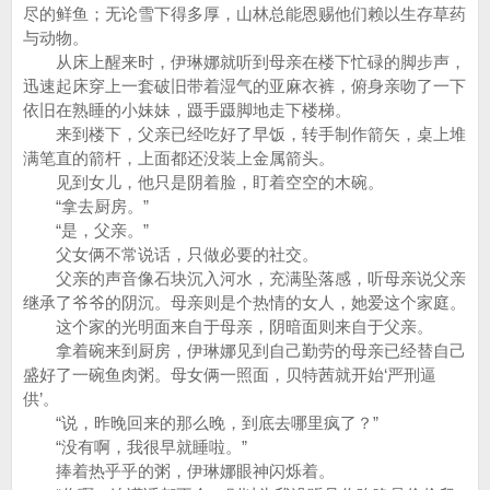
尽的鲜鱼；无论雪下得多厚，山林总能恩赐他们赖以生存草药
与动物。
从床上醒来时，伊琳娜就听到母亲在楼下忙碌的脚步声，
迅速起床穿上一套破旧带着湿气的亚麻衣裤，俯身亲吻了一下
依旧在熟睡的小妹妹，蹑手蹑脚地走下楼梯。
来到楼下，父亲已经吃好了早饭，转手制作箭矢，桌上堆
满笔直的箭杆，上面都还没装上金属箭头。
见到女儿，他只是阴着脸，盯着空空的木碗。
“拿去厨房。”
“是，父亲。”
父女俩不常说话，只做必要的社交。
父亲的声音像石块沉入河水，充满坠落感，听母亲说父亲
继承了爷爷的阴沉。母亲则是个热情的女人，她爱这个家庭。
这个家的光明面来自于母亲，阴暗面则来自于父亲。
拿着碗来到厨房，伊琳娜见到自己勤劳的母亲已经替自己
盛好了一碗鱼肉粥。母女俩一照面，贝特茜就开始‘严刑逼
供’。
“说，昨晚回来的那么晚，到底去哪里疯了？”
“没有啊，我很早就睡啦。”
捧着热乎乎的粥，伊琳娜眼神闪烁着。