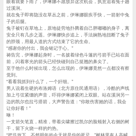
眼看就要下雨了，伊琳娜不愿放弃这次机会，执意追着兔子趟
过溪涧。
就在兔子即将隐没在草丛之前，伊琳娜眼疾手快，一箭射中兔
子的后腿。
兔子被钉在草地上，原地徒劳地扑腾着自己胖嘟嘟的身子，离
安全只有几步之遥。伊琳娜快步追上，手法娴熟地扭断了兔子
的脖颈，用最人道的方式结束了它的生命。
“感谢你的付出，我会铭记于心。”
祷告完，伊琳娜起身时，一名披着绿色斗篷的弓箭手已站在面
前，闪着寒光的箭头已经快碰到自己挺翘的鼻尖了。
至于他什么时候出现，怎么出现的，伊琳娜竟然一点都没有察
觉到。
“看看我抓到什么了，一个奸细。”
男人说着生硬的布洛姆语（北方原住民通用语），冷酷的声线
加上弓弦紧绷的声音，吓得伊琳娜紧闭上双眼。站在溪涧另一
边的凯尔也拉弓搭箭，大声警告道：“你敢伤害她的话，我会
让你好看！”
咻！
一支箭矢笔直，精准，带着尖啸擦过凯尔的脸颊射入右侧的树
干，留下火烧一样的灼热。
“把弓放下，不然明年的今天就是你的死忌。”树林里有人高喊