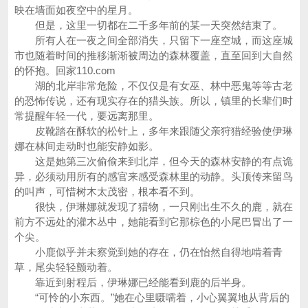
映在墙面如夜空中的星月。
但是，这里一切都在二千多年前的某一天突然结束了。
所有人在一夜之间全部消失，只留下一座空城，而这座城
市也随着时间的推移渐渐被周边的森林覆盖，直至回到大自然
的怀抱。回家110.com
湖的北岸非常危险，不仅仅是有女巫、林中恶鬼等等古老
的恐怖传说，还有现实存在的猎头族。所以，镇里的长辈们时
常提醒年轻一代，要远离那里。
皮靴踏在酥软的松针上，多年来跟随父亲狩猎经验使伊琳
娜在林间走动时也能安静如影。
这是她第三次偷偷来到北岸，但今天的森林安静的有点诡
异，必须动用所有的感官来感受森林里的动静。头顶传来留鸟
的叫声，可惜树木太茂密，根本看不到。
很快，伊琳娜就发现了猎物，一只刚出生不久的鹿，就在
前方不远处的灌木丛中，她能看到它那棕色的小尾巴冒出了一
个尖。
小鹿似乎并未察觉到她的存在，仍在怡然自得地啃着青
草，尾尖轻轻颤动着。
靠近到射程后，伊琳娜已经能看到鹿的后半身。
“可怜的小东西。”她在心里嗫嚅着，小心翼翼地从背后的