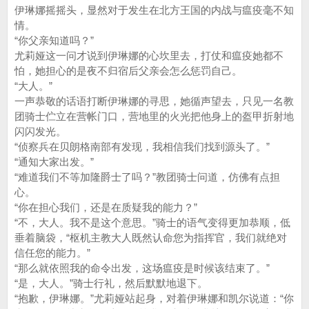
伊琳娜摇摇头，显然对于发生在北方王国的内战与瘟疫毫不知
情。
“你父亲知道吗？”
尤莉娅这一问才说到伊琳娜的心坎里去，打仗和瘟疫她都不
怕，她担心的是夜不归宿后父亲会怎么惩罚自己。
“大人。”
一声恭敬的话语打断伊琳娜的寻思，她循声望去，只见一名教
团骑士伫立在营帐门口，营地里的火光把他身上的盔甲折射地
闪闪发光。
“侦察兵在贝朗格南部有发现，我相信我们找到源头了。”
“通知大家出发。”
“难道我们不等加隆爵士了吗？”教团骑士问道，仿佛有点担
心。
“你在担心我们，还是在质疑我的能力？”
“不，大人。我不是这个意思。”骑士的语气变得更加恭顺，低
垂着脑袋，“枢机主教大人既然认命您为指挥官，我们就绝对
信任您的能力。”
“那么就依照我的命令出发，这场瘟疫是时候该结束了。”
“是，大人。”骑士行礼，然后默默地退下。
“抱歉，伊琳娜。”尤莉娅站起身，对着伊琳娜和凯尔说道：“你