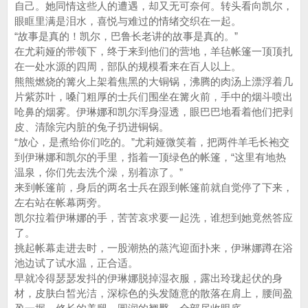
自己。她同情这些人的遭遇，却又无可奈何。转头看向凯尔，
眼眶里满是泪水，喜悦与难过的情绪交织在一起。
“故事是真的！凯尔，巴鲁长老讲的故事是真的。”
在尤莉娅的带领下，终于来到他们的营地，羊毡帐篷一顶顶扎
在一处水源的四周，部队的规模看来在百人以上。
熊熊燃烧的篝火上架着焦黑的大铜锅，沸腾的肉汤上漂浮着几
片紫苏叶，嗓门粗厚的士兵们围坐在篝火前，手中的烟斗喷出
呛鼻的烟雾。伊琳娜和凯尔浑身湿透，眼巴巴地看着他们把剥
皮、清除完内脏的兔子扔进铜锅。
“放心，是煮给你们吃的。”尤莉娅微笑着，把两件羊毛长袍交
到伊琳娜和凯尔的手里，指着一顶绿色的帐篷，“这里有地热
温泉，你们先去洗个澡，别着凉了。”
来到帐篷前，身后的两名士兵在跟到帐篷前就自觉停了下来，
左右站在帐幕两旁。
凯尔拉着伊琳娜的手，苦苦哀求要一起洗，谁想到她竟然答应
了。
挑起帐幕走进去时，一股潮热的蒸汽迎面扑来，伊琳娜蹲在浴
池边试了试水温，正合适。
早就冷得瑟瑟发抖的伊琳娜脱掉湿衣服，露出玲珑起伏的身
材，皮肤白皙光洁，深棕色的头发随意的散落在肩上，腰间盈