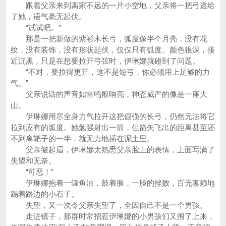
跟着父亲来到离家不远的一片小空地，父亲将一把弓递给
了她，语气毫无起伏。
“试试吧。”
那是一把新做的紫衫木长弓，弧度像半个月亮，没有花
纹，没有装饰，没有形状起伏，仅仅只有弧度。颜色很深，接
近沉黑，只是在想要拉开弓弦时，伊琳娜就碰到了问题。
“不对，要拉得更开，这不是短弓，你必须用上足够的力
气。”
父亲说话的声音如雷鸣般响亮，神态威严的像是一座大
山。
伊琳娜用尽全身力气拉开这把倔强的长弓，仍然无法将它
拉到应有的弧度。她勉强射出一箭，但箭矢飞出的距离甚至还
不到离靶子的一半，就无力地插在泥土里。
父亲皱起眉，伊琳娜太熟悉父亲脸上的表情，上面写满了
失望和无奈。
“可恶！”
伊琳娜抱着一罐鱼油，鼓着脸，一脸的挫败，百无聊赖地
踢着路边的小石子。
失望，又一次令父亲失望了，全因自己不是一个男孩。
走进镇子，那群时常招惹伊琳娜的小男孩们又围了上来，