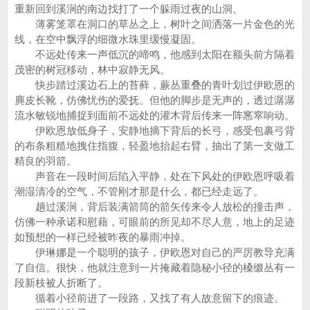
重新回到溪涧的南边找打了一个躲雨过夜的山洞。
薄雾笼罩在洞口的草丛之上，树叶之间洒落一片金色的光
线，在空中飘浮的细微水珠里缓慢凝固。
不远处传来一声低沉的啼鸣，他感到太阳在额头前方隔着
茂密的树冠移动，林中寂静无风。
快步踏过溪边石上的苔藓，蕨丛重叠的青叶划过伊欧恩的
麂皮长靴，仿佛忧伤的爱抚。但他的脚步是无声的，透过潺潺
流水敏锐地捕捉到面前不远处的灌木背后传来一阵窸窣响动。
伊欧恩放低身子，安静地摘下背后的长弓，感受包裹弓背
的布条粗糙地拽住指腹，轻盈地抬起右臂，抽出了第一支做工
精良的羽箭。
声音在一段时间后陷入平静，处在下风处的伊欧恩呼吸着
潮湿清冷的空气，不管刚才那是什么，都已经走远了。
趟过溪涧，背后装满箭筒的箭矢传来令人放松的撞击声，
仿佛一种承诺和慰藉，可眼前的所见却不尽人意，地上的足迹
如预想的一样已经被昨夜的暴雨冲掉。
伊琳娜是一个聪明的孩子，伊欧恩对自己的严厉教导充满
了自信。很快，他就注意到一片掩藏着隐秘小径的槡缀丛有一
段新枝被人折断了。
循着小径前进了一段路，又找了有人故意留下的痕迹。