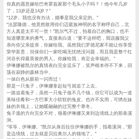
你真的愿意嫁给巴奇霍兹家那个毛头小子吗？！他今年几岁
了，13岁还是14岁？”
“12岁。我也没有办法，婚事是我父亲定的。”
“法瑟隆德，他竟然敢用你们迈庭族神明的名字称呼自己，北
方人真是太不可一世！”凯尔气不过，拍着自己的胸口，也不
知道哪里来的勇气，直接表白道：“要不这样吧，我说服我父
亲向你父亲提亲，你嫁给我。虽然我们罗德尼家不能让你享受
荣华富贵，但保你们一家吃喝无忧绝没问题，而且我是整个红
河谷长得最英俊的男人。你嫁给我，肯定会幸福的。”
伊琳娜被凯尔的真情表白完全逗乐了，笑声根本停不下来，回
荡在寂静的森林当中。
一抹白色从眼前一闪而过！
那是一只兔子，伊琳娜拿起短弓就追了上去。
一路追着兔子，虽然一只兔子值不几个钱，但它可以成为一道
美味佳肴和一方巴掌大小软软的兔皮。也许不实用，可绣在妹
妹的衣领上，让她暖融融的过完整个寒冬。
兔子逃的方向完全不对，领着伊琳娜又来到边境线上的那条溪
涧。
“等等，伊琳娜。”凯尔从身后拉住伊琳娜的手，指着溪涧，“那
是边境线，过去就是贝拉奥尔人的领地了。”