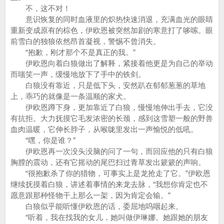
不，这不对！
意识恢复的同时血液里的炽热快速消退，充满血光的眼睛
重新变成原有的棕色，伊欧恩被突然加剧的寒意打了哆嗦。眼
前雪白的独狼依然昂首凝视，警惕不曾消失。
“抱歉，刚才那个不是真正的我。”
伊欧恩向着白狼做出了解释，紧接着他更是为自己的举动
而嗤笑一声，缓慢地放下了手中的铁剑。
白狼没有靠近，只是低下头，安然趴在郁郁葱葱的草地
上，乖巧的就像是一条温顺的家犬。
伊欧恩蹲下身，更加靠近了白狼，慢慢地伸出手去，它没
有抗拒。大力抚摸它毛发浓密的长颈，感到这雪塑一般的野兽
血肉温暖，它伸长脖子，从喉咙里发出一声愉悦的低吼。
“嘿，你是谁？”
伊欧恩再一次没头没脑的问了一句，而回应他的只有白狼
胸膛的震动，还有它摇动的尾巴扫过青草发出簌簌的声响。
“很抱歉杀了你的猎物，可事实上是龙抢走了它。”伊欧恩
继续抚摸着白狼，讲述着事情的来龙去脉，“我想你肯定也不
愿意跟那种怪物干上那么一架，因为肯定会输。”
白狼似乎能听懂伊欧恩的话，委屈地呜咽起来。
“听着，我在找我的女儿，她叫做伊琳娜。她跟她的朋友