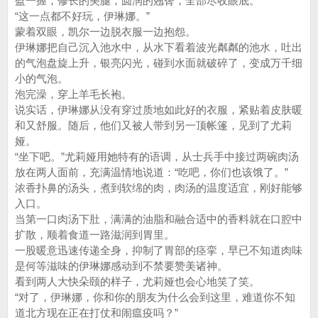
盈一握，修长的美腿，圆润的翘臀，全部尽收眼底。
“这一点都不好玩，伊琳娜。”
蒙着双眼，凯尔一边脱衣服一边抱怨。
伊琳娜把自己沉入池水中，从水下看着波光粼粼的池水，吐出
的气泡盘旋上升，银亮闪光，碰到水面就破碎了，变成万千细
小的气泡。
泡完澡，穿上羊毛长袍。
说实话，伊琳娜从没有穿过质地如此好的衣服，紧贴着皮肤暖
和又舒服。随后，他们又被人带到另一顶帐篷，见到了尤莉
娅。
“坐下吧。”尤莉娅用她特有的语调，从士兵手中接过两碗肉汤
放在两人面前，充满温情地说道：“吃吧，你们也该饿了。”
浓香扑鼻的汤头，煮到软绵的肉，肉汤的温度适宜，刚好能够
入口。
当第一口肉汤下肚，满满的油脂和融合适中的香料就在口腔中
扩散，顺着食道一路滋润到胃里。
一股暖意迅速传递全身，抑制了胃部的痉挛，早已不知道肉味
是何等滋味的伊琳娜感动到不禁要赞美诸神。
看到两人大快朵颐的样子，尤莉娅也会心地笑了笑。
“对了，伊琳娜，你和你的朋友为什么会到这里，难道你不知
道北方现在正在打仗和闹瘟疫吗？”