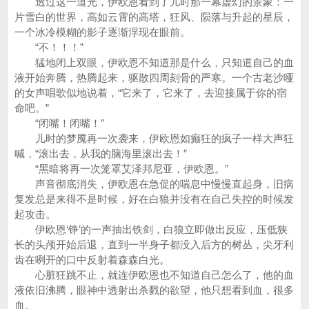
透过这一道光，伊欧恩看到了儿时那一幕虚幻的景象：一
片雪白的世界，高如云霄的高塔，狂风、陨落与升起的星辰，
一个冰冷模糊的影子逐渐浮现在眼前。
“不！！！”
猛地闭上双眼，伊欧恩不知道那是什么，只知道自己的血
液开始奔腾，热腾起来，驱散四周刻骨的严寒。一个古老沙哑
的女声唱歌似地说着，“它来了，它来了，去迎接属于你的宿
命吧。”
“闭嘴！闭嘴！”
儿时的梦魇再一次袭来，伊欧恩如癫狂的疯子一样大声狂
喊，“滚出去，从我的脑海里滚出去！”
“黑暗将再一次笼罩艾泽邦尼亚，伊欧恩。”
声音彻底消失，伊欧恩在急促的喘息中慢慢直起身，旧病
复发总是来得不是时候，好在白狼并没有在自己失控的时候发
起攻击。
伊欧恩‘铮’的一声抽出铁剑，白狼立即做出反应，压低狭
长的头颅开始后退，直到一半身子都没入后方的树丛，尖牙利
齿在咧开的口中反射着森森白光。
心脏狂跳不止，就连伊欧恩也不知道自己怎么了，他的血
液依旧沸腾，眼神中透射出杀戮的欲望，他只想看到血，很多
血。