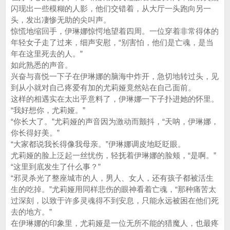
闪现出一些模糊的人影，他们交错着，从大厅一头跑向另一
头，发出凄惨无助的尖叫声。
惊慌地缩回手，伊琳娜惊愕地望着四周。一位穿着非常得体的
年轻女子走了过来，细声安慰，“别害怕，他们是亡魂，是当
年在这里死去的人。”
如此熟悉的声音。
兴奋与喜悦一下子在伊琳娜的脑海中炸开，急切地转过头，见
到从小就对自己疼爱有加的尤莉娅竟然站在自己面前。
这样的相遇实在太出乎意料了，伊琳娜一下子扑进她的怀里。
“我好想你，尤莉娅。”
“你长大了。”尤莉娅的声音因为激动而颤抖，“天呐，伊琳娜，
你长得好美。”
“大家都说我长得像我母亲。”伊琳娜调皮地眨眨眼。
尤莉娅的脸上泛起一丝忧伤，轻抚着伊琳娜的脸颊，“是啊。”
“这里到底发生了什么事？”
“邪灵杀光了整座城市的人，男人、女人，还有孩子都被活生
生的吃掉。”尤莉娅用同样悲伤的眼神看着亡魂，“那种痛苦太
过深刻，以致于许多灵魂得不到安息，只能永远被困在他们死
去的地方。”
在伊琳娜的印象里，尤莉娅是一位无所不能的猎魔人，也最疼