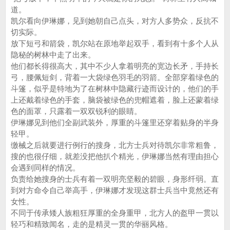
道。
凯尔看向伊琳娜，见到她朝自己点头，对方人多势众，反抗不
切实际。
放下短弓和箭袋，凯尔站在原地举起双手，看到有十多个人从
隐秘的树林中走了出来。
他们都长得很高大，其中不少人拿着明亮的宽边长矛，手持长
弓，腰佩短剑，背着一大袋绿色羽毛的羽箭。全部穿着绿色的
斗篷，似乎是特地为了在树林中隐藏行迹而设计的，他们的手
上还戴着绿色的手套，脑袋被绿色的兜帽遮着，脸上还蒙着绿
色的面罩，只露着一双双锐利的眼睛。
伊琳娜见到他们全副武装外，厚重的斗篷里还穿着贴身的半身
轻甲。
缴械之后就要进行例行的搜身，北方士兵对待凯尔非常粗鲁，
搜的也很仔细，就差没把他扒个精光，伊琳娜当然有理由担心
会遇到同样的情况。
负责给她搜身的士兵有着一双明亮坚毅的碧眼，身形纤弱。直
到对方命令自己举高手，伊琳娜才发现这群士兵当中竟然还有
女性。
不同于传承矮人族粗狂厚重的全身重甲，北方人的盔甲一贯以
轻巧和精致闻名，走的是精灵一贯的华丽风格。