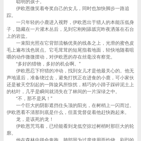
聪明的孩子。
伊欧恩微笑着夸奖自己的女儿，同时也加快脚步一路追
踪。
一只年轻的小鹿进入视野，伊欧恩出于猎人的本能压低身
子，隐藏在一片灌木丛后，见到它刚刚舔舐完昨夜洒落在石台
上的岩盐。
一束阳光照在它背部流畅优美的线条之上，光滑的蜜色皮
毛上遍布浅色斑点。它毛茸茸的短尾指着地面，轻快地随着咀
嚼的动作微微摆动，对伊欧恩的存在丝毫没有察觉。
“多好的猎物，多好的机会啊。”
伊欧恩忍下狩猎的冲动，找到女儿才是他最关心的。他无
声地退后，准备绕过去，避免打扰正在进食的小鹿，可小家伙
还是被天空刮起的一阵旋风所惊扰，精巧的小蹄子踩碎泥土上
的枯叶，几乎是瞬间就消失在了林间的一片深绿之中。
“不，那不是风！”
一个巨大的阴影遮挡住头顶的阳光，在树梢上一闪而过。
伊欧恩看不清那到底是什么，但直觉督促着他赶快跑起来。
龙，是该死的龙！
伊欧恩咒骂着，已经能看到龙低空掠过树梢时那巨大的轮
廓。
他在森林中拼命奔跑，肺部因为过度使用而灼烧，剧烈的