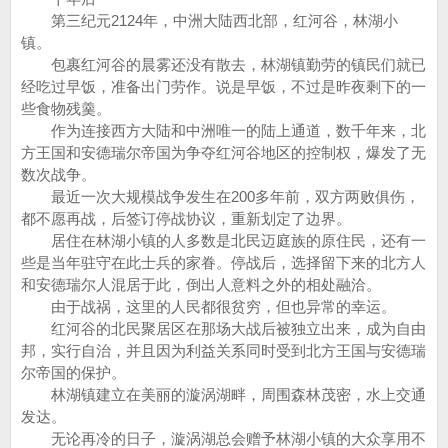
第三纪元2124年，中洲大陆西北部，红河谷，林湖小
镇。
包裹红河谷的晨雾还没有散去，林湖镇勤劳的镇民们就已
经吃过早饭，准备出门劳作。说是早饭，不过是昨夜剩下的一
些食物残羹。
作为连接西方大陆和中洲唯一的陆上通道，数千年来，北
方王国和安德瑞尔帝国为争夺红河谷地区的控制权，爆发了无
数次战争。
最近一次大规模战争发生在200多年前，双方两败俱伤，
都不愿再战，后签订停战协议，重新划定了边界。
居住在林湖小镇的人多数是北民迈庭族的原住民，还有一
些是当年驻守在此士兵的家眷。停战后，选择留下来的北方人
和安德瑞尔人混居于此，倒出人意料之外的相处融洽。
由于战祸，这里的人民都很贫穷，但也异常的幸运。
红河谷的北民聚居区在那场大战后被独立出来，成为自由
邦，实行自治，并且因为利益关系同时受到北方王国与安德瑞
尔帝国的保护。
林湖镇建立在美丽的漩涡湖畔，周围森林茂密，水上交通
发达。
无论再冷的日子，漩涡湖总会赠予林湖小镇的大众享用不