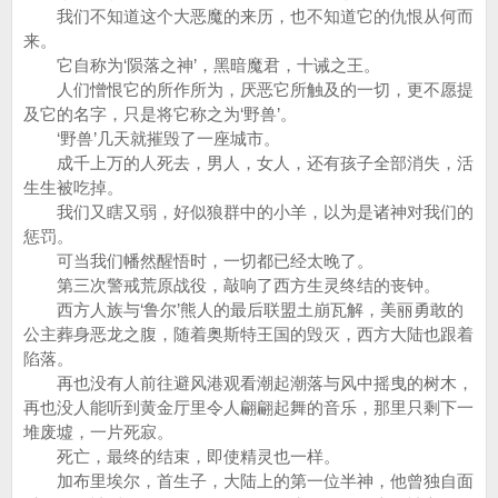
我们不知道这个大恶魔的来历，也不知道它的仇恨从何而
来。
它自称为‘陨落之神’，黑暗魔君，十诫之王。
人们憎恨它的所作所为，厌恶它所触及的一切，更不愿提
及它的名字，只是将它称之为‘野兽’。
‘野兽’几天就摧毁了一座城市。
成千上万的人死去，男人，女人，还有孩子全部消失，活
生生被吃掉。
我们又瞎又弱，好似狼群中的小羊，以为是诸神对我们的
惩罚。
可当我们幡然醒悟时，一切都已经太晚了。
第三次警戒荒原战役，敲响了西方生灵终结的丧钟。
西方人族与‘鲁尔’熊人的最后联盟土崩瓦解，美丽勇敢的
公主葬身恶龙之腹，随着奥斯特王国的毁灭，西方大陆也跟着
陷落。
再也没有人前往避风港观看潮起潮落与风中摇曳的树木，
再也没人能听到黄金厅里令人翩翩起舞的音乐，那里只剩下一
堆废墟，一片死寂。
死亡，最终的结束，即使精灵也一样。
加布里埃尔，首生子，大陆上的第一位半神，他曾独自面