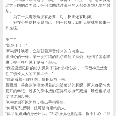
北方王国的边界线，任何试图越过溪涧的人都会遭到无情的射
杀。
为了一头鹿涉险没有必要，对，反正还有时间。
她在心里这样安慰自己，刚一转身，就听见树林里传来一
阵哀嚎。
第二章
“凯尔！！！”
伊琳娜呼唤着，立刻朝着声音传来的方向跑去。
跟担心的一样，第一次打猎的凯尔遇到了麻烦，碰到了套索陷
阱，被一根粗绳子倒吊了起来。
“我说设置陷阱的猎人见到了该有多糟心的，一不留神竟然套
住了镇长大人的宝贝儿子。”
“你别看着不腰疼啊，快把我放下来。”
脱困后，善良的伊琳娜揉着凯尔被吊起的脚踝，两人都是情窦
初开的年纪，过多的身体接触惹得凯尔血气翻涌，脸色也渐渐
变得红润起来。
伊琳娜倒不以为然，指出手指警告。
“你可别乱想啊，姐可是有婚约的人。”
“你又拿姐姐的身份压我。”凯尔愤愤地撅起嘴，很不甘心，“那