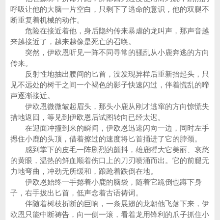
呼吸让他的大脑一片空白，只剩下了逃命的意识，他的双腿不
断重复着机械的动作。
危险在接近着他，身后隐约传来暴虐的龙叫声，那声音越
来越接近了，越来越像是死亡的召唤。
突然，伊欧恩听见一阵不同寻常的骚乱从小鹿奔逃的方向
传来。
反射性地抽出腰间的匕首，没发现异样后重新抬起头，只
见不远处的树干之间一个褐色的影子快速闪过，伴着慌乱的啼
声逐渐接近。
伊欧恩微微皱起眉头，那头小鹿从刚才逃窜的方向惊慌失
措地返回，等见到伊欧恩后试图转向已经太迟。
在迎面冲撞到来的瞬间，伊欧恩迅速闪向一边，同时左手
摁住小鹿的头顶，借着擦过的速度将匕首捅进了它的脖颈。
感到掌下的皮毛一阵剧烈的颤抖，雄鹿瞪大它美丽、哀愁
的黄眼，温热的鲜血顺着伤口上的刀刃喷涌而出。它的前腿无
力地弯曲，冲劲无所缓和，踉跄着跌倒在地。
伊欧恩始终一手摁着小鹿的脑袋，随着它跪倒也蹲下身
子，右手拔出匕首，低声念着古语祷词。
伴随着树枝折断的巨响，一条展翅的龙朝他飞落下来，伊
欧恩只能中断祷告，向一侧一滚，看着龙用锋利的爪子抓住小