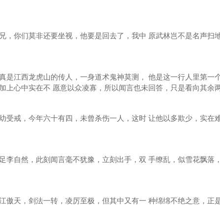
，你们莫非还要坐视，他要是回去了，我中 原武林岂不是名声扫
是江西龙虎山的传人，一身道术鬼神莫测， 他是这一行人里第一
加上心中实在不 愿意以众凌寡，所以闻言也未回答，只是看向其余
受戒，今年六十有四，未曾杀伤一人，这时 让他以多欺少，实在
李自然，此刻闻言毫不犹豫，立刻出手，双 手缭乱，似雪花飘落
傲天，剑法一转，凌厉至极，但其中又有一 种绵绵不绝之意，正