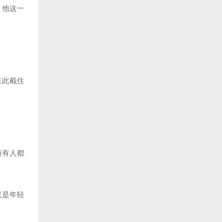
，他这一
在此截住
所有人都
只是年轻