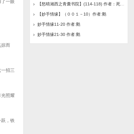
扫了一眼
【怒晴湘西之青囊书院】(114-118) 作者：死鬼吹灯
【妙手情缘】（００１－10）作者:鹅
妙手情缘11-20 作者:鹅
妙手情缘21-30 作者:鹅
飞掠而
这一招三
月光照耀
一跃，铁