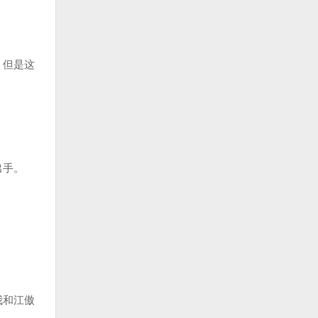
。但是这
出手。
我和江傲