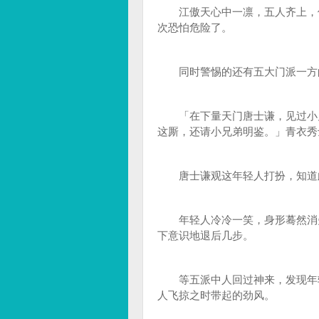
江傲天心中一凛，五人齐上，他
次恐怕危险了。
同时警惕的还有五大门派一方的
「在下量天门唐士谦，见过小兄
这厮，还请小兄弟明鉴。」青衣秀
唐士谦观这年轻人打扮，知道此
年轻人冷冷一笑，身形蓦然消失
下意识地退后几步。
等五派中人回过神来，发现年轻
人飞掠之时带起的劲风。