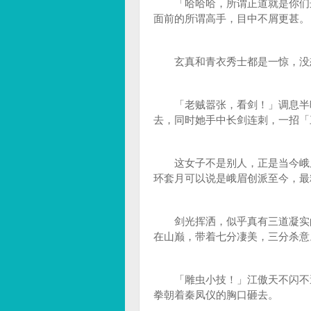
「哈哈哈，所谓正道就是你们这
面前的所谓高手，目中不屑更甚。
玄真和青衣秀士都是一惊，没想
「老贼嚣张，看剑！」调息半晌
去，同时她手中长剑连刺，一招「
这女子不是别人，正是当今峨眉
环套月可以说是峨眉创派至今，最
剑光挥洒，似乎真有三道凝实的
在山巅，带着七分凄美，三分杀意
「雕虫小技！」江傲天不闪不避
拳朝着秦凤仪的胸口砸去。