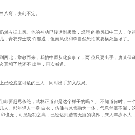
曲八弯，变幻不定。
然占据上风。他的神功已经运到极致，炽烈 的拳风扫中三人，使
儿，青衣秀士或 许能退，但秦凤仪和李自然恐怕就要横死当场了。
西北，举教而来，我怕中原从此多事了，两 位只要出手，唐某保
玄真和了然还不 出手，再次喊道。
已经岌岌可危的三人，同时出手加入战局。
却要赶尽杀绝，武林正道都是这个样子的吗？」 不知道何时，一
几人。那年轻人一身 白衣，仿佛与冰雪融为一体，气息丝毫不漏，
脚印也无，可见轻功之高，已经达到踏雪无痕的境界，来人年岁不大，