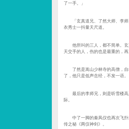
了一手。」
「玄真道兄、了然大师、李师兄
衣秀士一抖量天尺道。
他所叫的三人，都不简单。玄真
天交手的人，伤的也是最重的，再
了然是嵩山少林寺的高僧，自幼
了，他只是低声念经，不发一语。
最后的李师兄，则是听雪楼高足
际。
中了一脚的秦凤仪也再次飞扑江
传之秘《两仪神剑》。