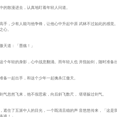
的散漫进去，认真地盯着年轻人问道。
手，少有人能与他争锋，让他心中升起中原 武林不过如此的感觉
之心。
傲天道：「墨殇！」
个年轻的身影，心中战意翻涌。而年轻人也 并指如剑，随时准备
备一起出手，和这个少年一起擒杀江傲天。
气忽然飞来，他不假思索，向后斜飞数尺， 堪堪躲过剑气。
遮住了五派中人的目光，一个既清且稳的声 音悠悠传来，「这是
杀谁！」