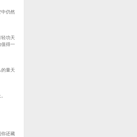
空中仍然
有轻功天
功值得一
己的量天
上。
到你还藏