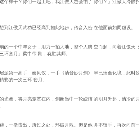
个样子？你们一起上吧，我江傲天岂会怕了 你们？」江傲天冷眼
到江傲天武功已经高到如此地步，传音入密 在他面前如同虚设。
的一个中年女子，用力一拍大地，整个人腾 空而起，向着江傲天
三环套月」柔中带 刚，犹胜其师。
派第一高手—秦凤仪，一手《清音妙月剑》 早已臻至化境，此时
精彩的一次三环 套月。
光圈，将月亮笼罩在内，剑圈当中一轮皎洁 的明月升起，清冷的
。
，一拳击出，所过之处，环破月散。但是他 并不留手，再次向前