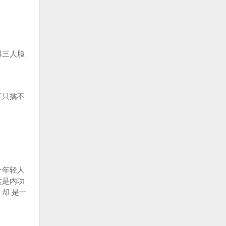
得三人脸
证只擒不
个年轻人
这是内功
却 是一