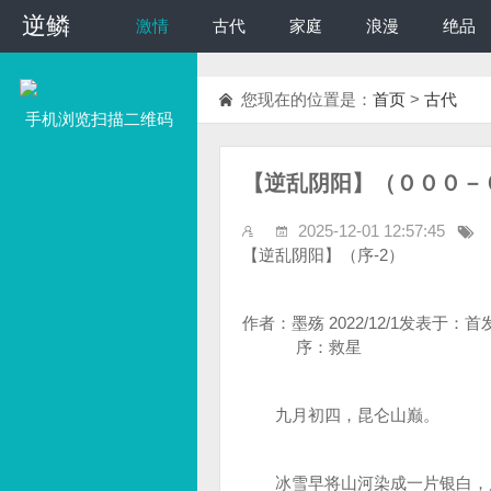
逆鳞
逆鳞
激情
古代
家庭
浪漫
绝品
您现在的位置是：
首页
>
古代
手机浏览扫描二维码
【逆乱阴阳】（０００－０
2025-12-01 12:57:45
【逆乱阴阳】（序-2）
作者：墨殇 2022/12/1发表于：首
序：救星
九月初四，昆仑山巅。
冰雪早将山河染成一片银白，风