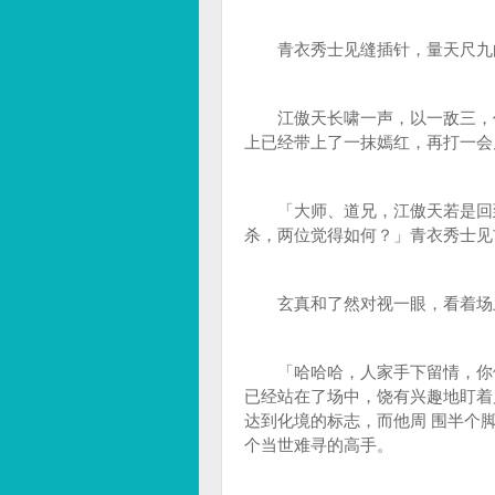
青衣秀士见缝插针，量天尺九
江傲天长啸一声，以一敌三，仍
上已经带上了一抹嫣红，再打一会
「大师、道兄，江傲天若是回到
杀，两位觉得如何？」青衣秀士见
玄真和了然对视一眼，看着场上
「哈哈哈，人家手下留情，你们
已经站在了场中，饶有兴趣地盯着
达到化境的标志，而他周 围半个
个当世难寻的高手。