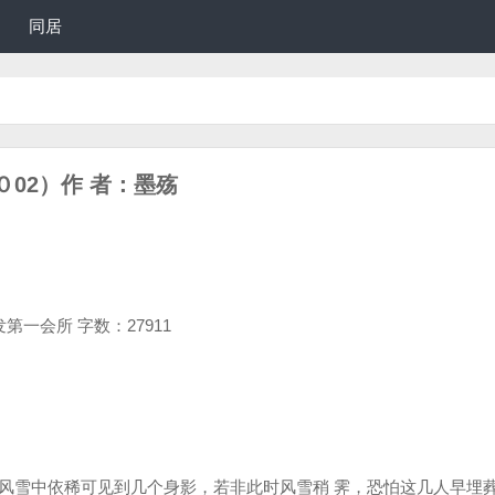
同居
02）作 者：墨殇
发第一会所 字数：27911
雪中依稀可见到几个身影，若非此时风雪稍 霁，恐怕这几人早埋