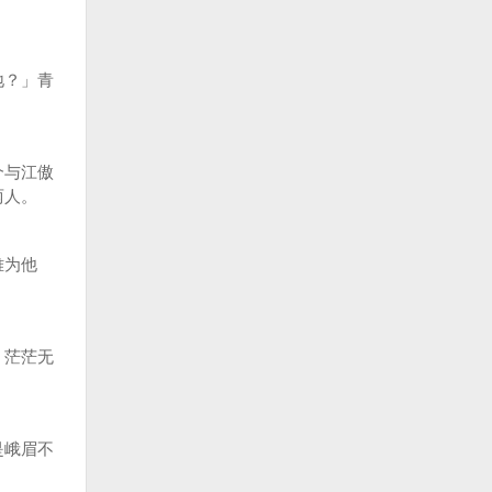
地？」青
个与江傲
两人。
难为他
，茫茫无
是峨眉不