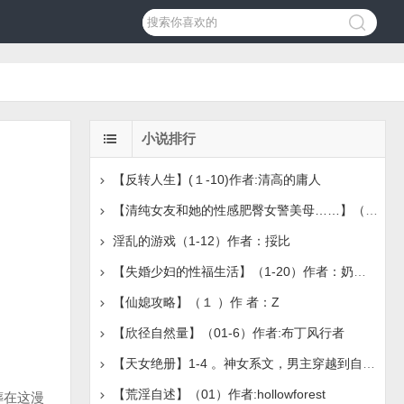
小说排行
【反转人生】(１-10)作者:清高的庸人
【清纯女友和她的性感肥臀女警美母……】（1-4）作者：Mateo
淫乱的游戏（1-12）作者：挼比
【失婚少妇的性福生活】（1-20）作者：奶盖绿茶
【仙媳攻略】（１ ）作 者：Z
【欣径自然量】（01-6）作者:布丁风行者
【天女绝册】1-4 。神女系文，男主穿越到自己写的色情仙
【荒淫自述】（01）作者:hollowforest
葬在这漫