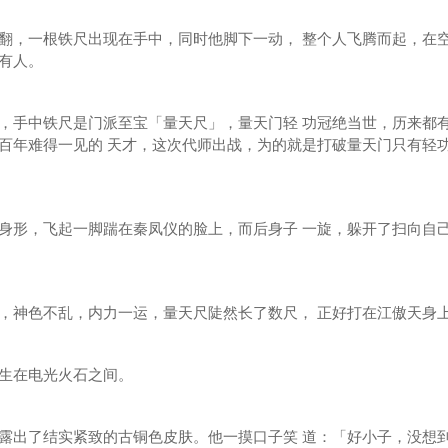
，一根铁尺出现在手中，同时他脚下一动， 整个人飞腾而起，在
有人。
手中铁尺是门派至宝「量天尺」，量天门轻 功冠绝当世，历来都
百年难得一见的 天才，这次代师出战，为的就是打破量天门只有轻
形，飞起一脚踹在秦凤仪的脸上，而后身子 一旋，躲开了扫向自
神色不乱，内力一运，量天尺陡然长了数尺， 正好打在江傲天身
生在电光火石之间。
出了结实紧致的古铜色皮肤。他一摸口子笑 道：「好小子，没想