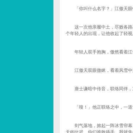
「你叫什么名字？」江傲天眼中
这一次他亲履中土，尽败各路高
个年轻人的出现，让他收起了轻视
年轻人双手抱胸，傲然看着江
江傲天双眼微眯，看着风雪中这
唐士谦暗中传音，联络同伴，准
「嗖！」他正联络之中，一道剑
剑气落地，掀起一阵冰雪帘幕，
天的比武，你们谁敢插手，我就先