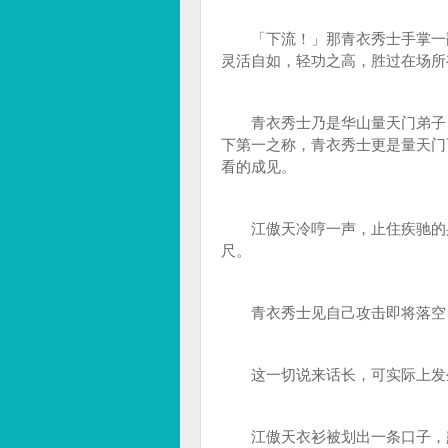
「下流！」那青衣秀士手掌一翻
灵活自如，轻功之高，胜过在场所
青衣秀士乃是华山量天门弟子，
下第一之称，青衣秀士更是量天门
看的成见。
江傲天冷哼一声，止住疾驰的身
尺。
青衣秀士见自己攻击即将落空，
这一切说来话长，可实际上发
江傲天衣衫被划出一条口子，露