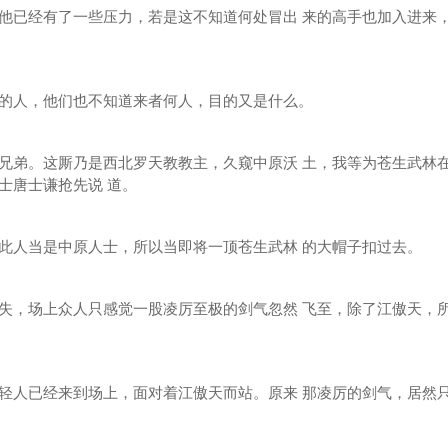
已经有了一些压力，若是这不知道何处冒出 来的高手也加入进来
人，他们也不知道来者何人，目的又是什么。
弟。这厮乃是西北罗天教教主，久窥中原沃 土，我等为苍生武林
士唐士谦抢先说 道。
人当是中原人士，所以当即将一顶苍生武林 的大帽子扣过去。
，场上众人只感觉一股凌厉至极的剑气忽然 飞至，除了江傲天，
人已经来到场上，面对着江傲天而站。原来 那凌厉的剑气，居然