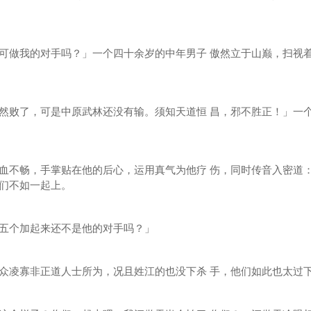
做我的对手吗？」一个四十余岁的中年男子 傲然立于山巅，扫视
败了，可是中原武林还没有输。须知天道恒 昌，邪不胜正！」一
不畅，手掌贴在他的后心，运用真气为他疗 伤，同时传音入密道
们不如一起上。
个加起来还不是他的对手吗？」
凌寡非正道人士所为，况且姓江的也没下杀 手，他们如此也太过