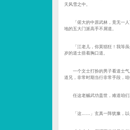
天风雪之中。
「偌大的中原武林，竟无一人可
地的五大门派高手不屑道。
「江老儿，你莫猖狂！我等虽然
岁的道士捂着胸口道。
一个文士打扮的男子看道士气血
道兄，非常时期当行非常手段，咱
任这老贼武功盖世，难道咱们五
「这……」玄真一阵犹豫，以众