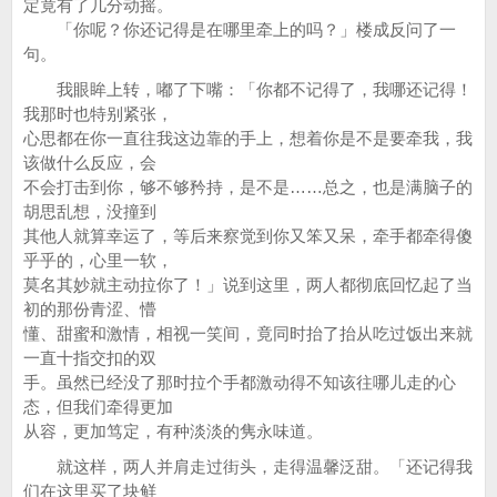
定竟有了几分动摇。
「你呢？你还记得是在哪里牵上的吗？」楼成反问了一
句。
我眼眸上转，嘟了下嘴：「你都不记得了，我哪还记得！
我那时也特别紧张，
心思都在你一直往我这边靠的手上，想着你是不是要牵我，我
该做什么反应，会
不会打击到你，够不够矜持，是不是……总之，也是满脑子的
胡思乱想，没撞到
其他人就算幸运了，等后来察觉到你又笨又呆，牵手都牵得傻
乎乎的，心里一软，
莫名其妙就主动拉你了！」说到这里，两人都彻底回忆起了当
初的那份青涩、懵
懂、甜蜜和激情，相视一笑间，竟同时抬了抬从吃过饭出来就
一直十指交扣的双
手。虽然已经没了那时拉个手都激动得不知该往哪儿走的心
态，但我们牵得更加
从容，更加笃定，有种淡淡的隽永味道。
就这样，两人并肩走过街头，走得温馨泛甜。「还记得我
们在这里买了块鲜