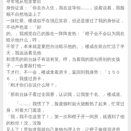
寻常地从包里拿出
身份证道：「你去办入住，我在这等你……」说着说着，我脸
颊不自然地染上了
一抹红晕。楼成似乎在强忍笑容，但还是接过了我的身份证，
不动声色道：「好
的。」我感觉自己的脸在一阵阵发热：「橙子会不会以为我在
暗示他什么，哼，
不管了，本来就是要想办法暗示他的。」楼成在前台忙活了半
天，我远远看见他
和漂亮的前台妹子有说有笑。哼，当着我的面勾搭别的女孩
子，一会要敲打他一
下才行。不一会，楼成拿着房卡，返回到我身旁：「１５０
６．」我接过房卡，
「刚才你们在说什么呀？」
「那前台妹子看过全国赛，认识我，让我签个名。」楼成道。
「……」我愣了下，脸庞顿时如火烧般热了起来，忙背过
身，对着大门羞道，
「我，我不住这里了！」第一次和橙子开一间房，就遇到了他
的粉丝！没，没脸
见人了！早知道我就自己单独办理入住，让橙子偷摸混进房