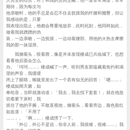
人完全的结合，对于和我的灵肉交融，他一直非常渴望，非常
期待，因为每次与
他亲吻时，他的手总是会忍不住去抚摸我的纤腰和翘臀，但让
我感动的是，只要
我表现出阻止，他都会尊重地放弃，此时此刻，他同样如此，
做着我就蹭蹭的伪
装，一边亲吻，一边抚摸，一边动着腰部。用他的火热去摩擦
我的那一抹湿滑。
我侧着头，咬着唇，像是并未发现楼成已兵临城下。也想
看看他后面会怎么
办。「珂珂……」楼成喊了一声。听到男友那蕴藏着焦灼和渴
望的声音，我缓缓
闭上了眼睛，喉咙里发出了一个若有似无的回答：「嗯……」
楼成如闻天籁，如
奉纶音，当即就激动道：「我去，我去找下套套！」就在他急
切着要下床时，我
抓住了他的手腕，不敢直视他，侧着头，看着旁边，脸色殷红
如血道：「不用了
……」。「啊……」楼成愣了一下。
「外公，外公不是说，你非人前，我很难，很难……」我