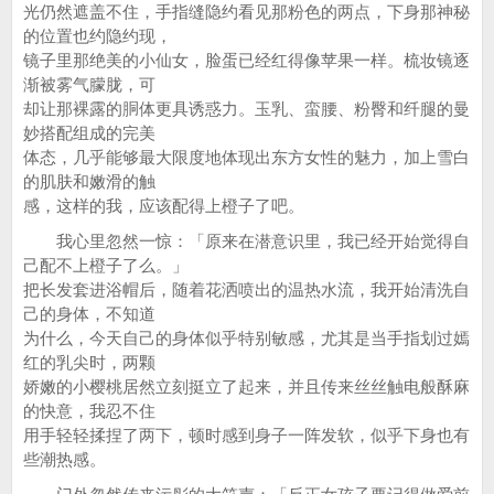
光仍然遮盖不住，手指缝隐约看见那粉色的两点，下身那神秘
的位置也约隐约现，
镜子里那绝美的小仙女，脸蛋已经红得像苹果一样。梳妆镜逐
渐被雾气朦胧，可
却让那裸露的胴体更具诱惑力。玉乳、蛮腰、粉臀和纤腿的曼
妙搭配组成的完美
体态，几乎能够最大限度地体现出东方女性的魅力，加上雪白
的肌肤和嫩滑的触
感，这样的我，应该配得上橙子了吧。
我心里忽然一惊：「原来在潜意识里，我已经开始觉得自
己配不上橙子了么。」
把长发套进浴帽后，随着花洒喷出的温热水流，我开始清洗自
己的身体，不知道
为什么，今天自己的身体似乎特别敏感，尤其是当手指划过嫣
红的乳尖时，两颗
娇嫩的小樱桃居然立刻挺立了起来，并且传来丝丝触电般酥麻
的快意，我忍不住
用手轻轻揉捏了两下，顿时感到身子一阵发软，似乎下身也有
些潮热感。