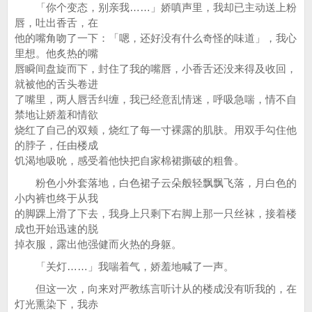
「你个变态，别亲我……」娇嗔声里，我却已主动送上粉
唇，吐出香舌，在
他的嘴角吻了一下：「嗯，还好没有什么奇怪的味道」，我心
里想。他炙热的嘴
唇瞬间盘旋而下，封住了我的嘴唇，小香舌还没来得及收回，
就被他的舌头卷进
了嘴里，两人唇舌纠缠，我已经意乱情迷，呼吸急喘，情不自
禁地让娇羞和情欲
烧红了自己的双颊，烧红了每一寸裸露的肌肤。用双手勾住他
的脖子，任由楼成
饥渴地吸吮，感受着他快把自家棉裙撕破的粗鲁。
粉色小外套落地，白色裙子云朵般轻飘飘飞落，月白色的
小内裤也终于从我
的脚踝上滑了下去，我身上只剩下右脚上那一只丝袜，接着楼
成也开始迅速的脱
掉衣服，露出他强健而火热的身躯。
「关灯……」我喘着气，娇羞地喊了一声。
但这一次，向来对严教练言听计从的楼成没有听我的，在
灯光熏染下，我赤