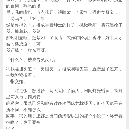
的台词，熟悉的场
景，我的嘴巴一点点张开，眼睛蒙上了雾气，强做笑颜道：
「花吗？」「对，果
然是你掉的！」楼成学着绅士的样子，微微鞠躬，将花递给了
我。捧着花，我忽
然热泪盈眶，赶紧闭上了眼睛，装作在轻嗅那香味，好半天才
看向楼成道：「可
我还掉了一样东西呀。」
「什么？」楼成含笑反问。
我抿嘴扭头道：「男朋友～」楼成噗嗤失笑，直接坐了过来，
与我紧紧挨着，
十指交扣。
吃过饭，散过步，两人返回了酒店，房间灯光昏黄，窗外
星河入地，四周安
静私密，虽然已经和他有过多次同床共枕经历，但今天似乎有
所不同，不知怎么
回事，我的脑子里都是出门前污彤讲过的那个小段子：终于要
被啪了，终于要被
啪了。