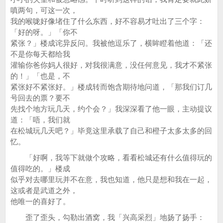
嗔两句，可这一次，
我的喉咙好像堵住了什么东西，好不容易才吐出了三个字：
「好的呀。」「你不
紧张？」楼成诧异反问。我被他逗乐了，横眸瞪着他道：「还
不是你每天都给我
灌输你爸你妈人很好，对我很满意，没任何意见，我才不紧张
的！」「也是，不
紧张好不紧张好。」楼成转而饱含期待地问道，「那我们订几
号回去的票？要不
先找个地方玩几天，约个会？」我深深看了他一眼，主动提议
道：「唔，我们就
在松城玩几天吧？」毕竟这里承载了自己和橙子太多太多的回
忆。
「好啊，我等下就做个攻略，看看松城还有什么值得玩的
值得吃的。」楼成
似乎对去哪里玩并不在意，我也知道，他只是想和我在一起，
这或者是武道之外，
他唯一的喜好了。
歪了歪头，勾勒出酒窝，我「兴高采烈」地扬了扬手：