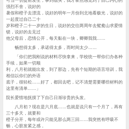
可当一切提前发生，事到临头，我才霍然感觉到了自己内心的
强烈不舍，说好的
暑假和橙子去漂流，说好的明年一月份到北地看极光，说好的
一起度过自己二十
岁和橙子二十一岁的生日，说好的交往两周年去鸳鸯山求爱情
锁，说好的去见过
他父母后，恋情公开，每天黏在一块，卿卿我我……
畅想得太多，承诺得太多，而时间太少……
「你们把我刚说的材料尽快拿来，学校统一帮你们办各种
手续，如果一切顺
利，八月初就能出发，到了那边，先有个短期的语言培训，我
相信以你们的外语
底子，很轻松……好了，都回去吧，记不清楚需要哪些材料的
这里有清单……」
院长爱惜地抚摸了下自己日渐珍贵的头发。
八月初？现在是六月底……也就是说只有一个月了，再有
三十多天，就要和
橙子分开，每年或许只能见那么两三回……我突然有呼吸不
畅，心脏发紧之感，