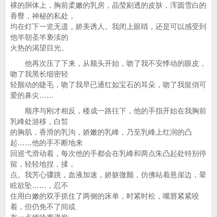
裸的胴体上，胸前柔嫩的乳房，晶莹剔透的皮肤，浑圆雪白的
香臀，神秘的私处，
均在灯下一览无遗，娇美诱人。我闭上眼睛，还是可以感受到
他半朝圣半亵渎的
火热的渴望目光。
他再次压了下来，从额头开始，吻了我不安悸动的眼皮，
吻了我黑长细密轻
轻颤动的睫毛，吻了我早已通红如宝石的耳朵，吻了我挺俏可
爱的鼻尖……
顺序与刚才相反，楼成一路往下，他的手指开始在我胸前
乳峰处游移，白皙
的胸肌，香滑的乳沟，娇嫩的乳峰，乃至乳峰上红润的凸
起……他的手不断地来
回巡弋滑动着，每次他的手都会在乳峰和两点朱凸起处特别停
留，轻轻地捏，揉，
点。我芳心骤跳，血液加速，娇躯微颤，仿佛站着悬崖边，晕
眩欲坠……，忍不
住用白嫩的双手抓住了两侧的床单，时紧时松，嘴唇紧紧咬
着，但仍免不了间或