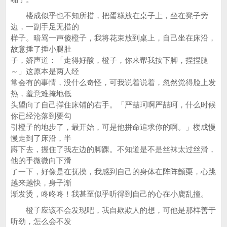
楼成似乎也不知所措，把蛋糕放在桌子上，坐在凳子旁
边，一副手足无措的
样子。暗骂一声傻橙子，我将花束放到桌上，自己坐在床沿，
故意捶了捶小腿肚
子，娇声道：「走得好酸，橙子，你来帮我按下脚，捏捏腿
～」这原本是两人经
常会有的事情，没什么奇怪，可我说着说着，忽然觉得脸上发
热，羞意难掩地低
头望向了自己撑住床铺的右手。「严喆珂啊严喆珂，什么时候
你已经沦落到要勾
引橙子的地步了，最开始，可是他拼命追求你的啊。」楼成慢
慢走到了床沿，半
蹲下去，握住了我左边的脚踝。不知道是不是丝袜太过丝滑，
他的手微微向下滑
了一下，好像是在抚摸，我感到自己的身体在阵阵颤栗，心跳
越来越快，身子渐
渐发烫，咚咚咚！我甚至似乎听得到自己的心在小鹿乱撞。
橙子应该不会发现吧，我自欺欺人的想，可他是那样善于
听劲，怎么会不发