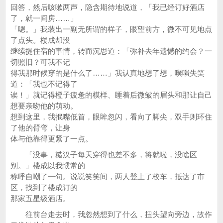
回答，然后咳嗽两声，隐含期待地说道，「我已经订好酒店
了，就一间房……」
「嗯。」我装出一副无所谓的样子，眼望前方，微不可见地点
了点头。楼成却没
继续提住宿的事情，转而沉思道：「弥补去年遗憾的约会？一
切照旧？可我不记
得我那时候穿的是什么了……」我认真地想了想，噗嗤失笑
道：「我也不记得了
诶！」就记得橙子疲惫的模样、睡着后微皱的眉头和那让自己
想要亲吻他的萌动。
想到这里，我抿嘴低首，眼眸忽闪，看向了脚尖，双手则环住
了他的臂弯，让身
体与他靠得更紧了一点。
「没事，糙汉子每天穿得也差不多，将就啦，没啥区
别。」楼成以我惯常的
称呼自嘲了一句。说说笑笑间，两人登上了校车，抵达了市
区，找到了楼成订的
那家五星级酒店。
往前台走去时，我忽然想到了什么，扭头望向旁边，故作