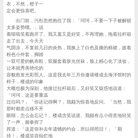
衣，不然，橙子一
定会更惊喜吧。
出门前，污彤忽然抱住了我：「珂珂，不要一下子被解锁
太多姿势哦。」说
着嘻嘻笑着跑开了。我又羞又是好笑，不再理她，拖着拉杆箱
走了出去，今天天
气阴凉，不复前几日的炎热，我换上了白色及膝的棉裙，披着
粉色小外套，脚踏
一双可爱的帆布鞋，双腿套着肤光丝袜，脸上精心化了淡妆，
让本就秀美绝伦的
容貌愈发光彩照人。这是我去年三月份邀请楼成去海洋馆时的
样子，楼成的印象
大概也极为深刻，他接过拉杆箱后，又好笑又疑惑地说道：
「珂珂，这是要重温
过往吗？」「你还记得啊？」我颇为惊喜地反问。「当然，我
那时都差点移不开
眼睛，怎么会忘记？」楼成含笑说道。我颇有点小得意地轻笑
了一声，握拳挥了
挥道：「这是弥补去年遗憾的约会，所以得照旧！」「期
待！」楼成笑容灿烂地