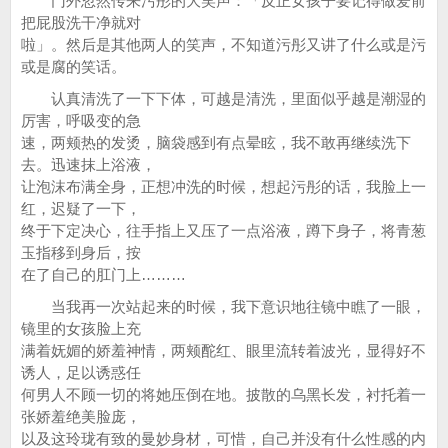
门外忽然传来污彤的大笑声：「反正女孩子要记得做爱前
把屁股洗干净就对
啦」。然后是其他两人的笑声，不知道污彤又讲了什么或是污
或是腐的笑话。
认真清洗了一下下体，可越是清洗，里面似乎越是潮湿的
厉害，呼吸变的急
速，两颊热的发烫，脑袋感到有点晕眩，我不敢再继续洗下
去。迅速抹上浴液，
让泡沫布满全身，正想冲洗的时候，想起污彤的话，我脸上一
红，迟疑了一下，
终于下定决心，往手指上又压了一点浴液，蹲下身子，将青葱
玉指移到身后，按
在了自己的肛门上………
当我再一次站起来的时候，我下意识地往镜中瞧了一眼，
镜里的女孩脸上充
满着妩媚的娇羞神情，两颊酡红、眼里流转着波光，显得好不
诱人，足以诱惑任
何男人不顾一切的将她压倒在地。披散的乌黑长发，衬托着一
张娇羞绝美脸庞，
以及这玲珑有致的曼妙身材，可惜，自己并没有什么性感的内