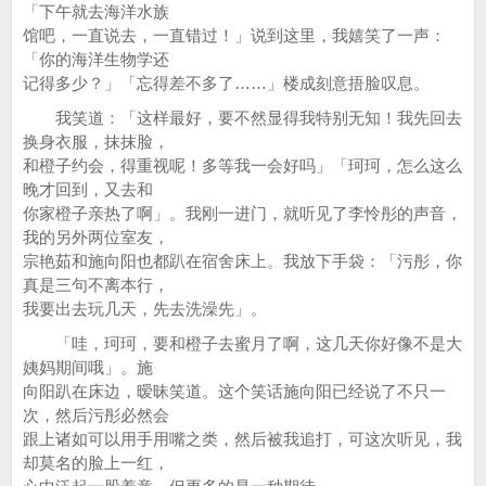
「下午就去海洋水族
馆吧，一直说去，一直错过！」说到这里，我嬉笑了一声：
「你的海洋生物学还
记得多少？」「忘得差不多了……」楼成刻意捂脸叹息。
我笑道：「这样最好，要不然显得我特别无知！我先回去
换身衣服，抹抹脸，
和橙子约会，得重视呢！多等我一会好吗」「珂珂，怎么这么
晚才回到，又去和
你家橙子亲热了啊」。我刚一进门，就听见了李怜彤的声音，
我的另外两位室友，
宗艳茹和施向阳也都趴在宿舍床上。我放下手袋：「污彤，你
真是三句不离本行，
我要出去玩几天，先去洗澡先」。
「哇，珂珂，要和橙子去蜜月了啊，这几天你好像不是大
姨妈期间哦」。施
向阳趴在床边，暧昧笑道。这个笑话施向阳已经说了不只一
次，然后污彤必然会
跟上诸如可以用手用嘴之类，然后被我追打，可这次听见，我
却莫名的脸上一红，