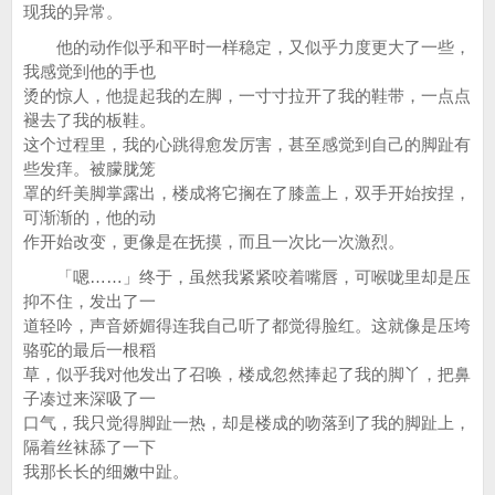
现我的异常。
他的动作似乎和平时一样稳定，又似乎力度更大了一些，
我感觉到他的手也
烫的惊人，他提起我的左脚，一寸寸拉开了我的鞋带，一点点
褪去了我的板鞋。
这个过程里，我的心跳得愈发厉害，甚至感觉到自己的脚趾有
些发痒。被朦胧笼
罩的纤美脚掌露出，楼成将它搁在了膝盖上，双手开始按捏，
可渐渐的，他的动
作开始改变，更像是在抚摸，而且一次比一次激烈。
「嗯……」终于，虽然我紧紧咬着嘴唇，可喉咙里却是压
抑不住，发出了一
道轻吟，声音娇媚得连我自己听了都觉得脸红。这就像是压垮
骆驼的最后一根稻
草，似乎我对他发出了召唤，楼成忽然捧起了我的脚丫，把鼻
子凑过来深吸了一
口气，我只觉得脚趾一热，却是楼成的吻落到了我的脚趾上，
隔着丝袜舔了一下
我那长长的细嫩中趾。