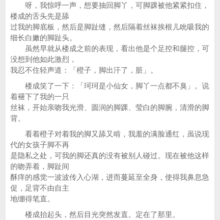
呀，我惊呼一声，想要抽回脚丫，可脚踝被他紧紧扣住，
楼成的舌头先是舔
过我的脚底板，然后是脚趾缝，然后隔着丝袜挨根儿吮吸我的
细长白嫩的脚趾头。
虽然早就从楼成之前的表现，看出他是个足控和腿控，可
没想到他如此激烈，
我忍不住轻声道：「橙子，脚出汗了，脏」。
楼成笑了一下：「珂珂是小仙女，脚丫一点都不臭」。说
着褪下了我的一只
丝袜，开始亲吻我光滑、圆润的脚踝、莹白的脚腕，清滑的脚
背。
看着橙子对着我的脚又舔又啃，我羞的满脸通红，虽说现
代的女孩子脚不再
是隐私之处，可我的脚还真的没有被别人碰过。现在被他这样
的吻弄着，脚趾间
酥痒的感觉一波波传入心湖，进而蔓延至全身，使得我鼻息急
促，足背不由自主
地绷得笔直。
楼成抬起头，然后目光突然发直。定在了那里。