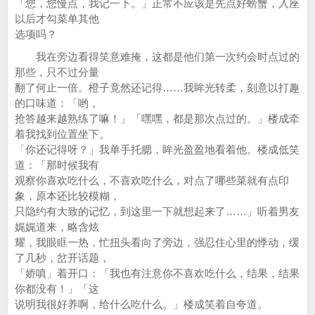
「您，您慢点，我记一下。」正常不应该是先点好螃蟹，入座
以后才勾菜单其他
选项吗？
我在旁边看得笑意难掩，这都是他们第一次约会时点过的
那些，只不过分量
翻了何止一倍。橙子竟然还记得……我眸光转柔，刻意以打趣
的口味道：「哟，
抢答越来越熟练了嘛！」「嘿嘿，都是那次点过的。」楼成牵
着我找到位置坐下。
「你还记得呀？」我单手托腮，眸光盈盈地看着他。楼成低笑
道：「那时候我有
观察你喜欢吃什么，不喜欢吃什么，对点了哪些菜就有点印
象，原本还比较模糊，
只隐约有大致的记忆，到这里一下就想起来了……」听着男友
娓娓道来，略含炫
耀，我眼眶一热，忙扭头看向了旁边，强忍住心里的悸动，缓
了几秒，岔开话题，
「娇嗔」着开口：「我也有注意你不喜欢吃什么，结果，结果
你都没有！」「这
说明我很好养啊，给什么吃什么。」楼成笑着自夸道。