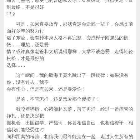
痛苦与煎熬，感受他的喜怒和哀乐，看着彼此一点点变老，直
到最终，不是很好
吗？
可是，如果真要放弃，那我肯定会遗憾一辈子，会感觉前
面好多年的努力付
诸了东流，会有种本身人格不再完整，变成橙子附属品的惆
怅……理想，还是爱
情？或许真像老爸和太后说得那样，大学不谈恋爱，走得轻轻
松松，才是最好的
选择……
这个瞬间，我的脑海里莫名跳出了一段旋律：如果没有
你，没有过去，我不
会有伤心，但是有如果，还是要爱你！
是的，不管怎样，还是想爱那个傻橙子！
我咬着嘴唇，心绪涌起又落，落了再涌，经过一番痛苦的
挣扎，还是决定把
握机会，出国留学。严喆珂，你要相信自己，也相信橙子，相
信我们能经受住时
间和距离的考验，相信我们最终能走在一起，走过人生所有的