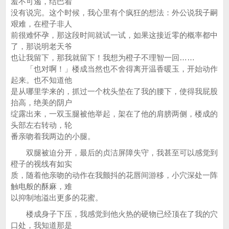
羞不可遏，结巴着
没有说完。这个时候，我心里有个疯狂的想法：外公说我子嗣
艰难，在橙子非人
前很难怀孕，那这段时间就试一试，如果这接近零的概率都中
了，那说明老天爷
也让我留下，那我就留下！我想为橙子不理智一回……
「也对啊！」楼成当然也不舍得离开温香暖玉，开始动作
起来。也不知道他
是从哪里学来的，抓过一个枕头垫在了我的腰下，使得我屁股
抬高，绝美的阴户
绽露出来，一双玉腿被他举起，架在了他的肩膀两侧，楼成的
头部左右转动，轮
番亲吻着我两边的小腿。
双腿被迫分开，最后的贞洁屏障失守，我甚至可以感觉到
橙子的视线有如实
质，随着他亲吻的动作在我颤抖的花唇间游移，小穴深处一阵
触电般的酥麻，难
以抑制地溢出更多的花蜜。
楼成身子下压，我感觉到他火热的硬物已经顶在了我的穴
口处，我知道那是