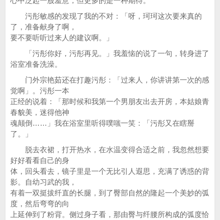
心中泛起一股羞意，但更多的是一种期待。
污彤敏感的发现了我的不对：「呀，珂珂这次要来真的
了，准备献身了啊，
要不要听听过来人的建议啊。」
「污彤你好，污彤再见。」我羞恼的说了一句，转身进了
浴室准备洗澡。
门外宗艳茹还在打趣污彤：「过来人，你讲讲第一次的感
觉啊」。污彤一本
正经的说着：「那时候和我第一个男朋友出去开房，本姑娘青
春貌美，迷得他神
魂颠倒……」我在浴室里听得噗嗤一笑：「污彤又在瞎掰
了。」
脱去衣裙，打开热水，在水温变得合适之前，我忽然想要
好好看看自己的身
体，回头看去，镜子里是一个无比引人遐思，充满了诱惑的背
影。自幼习武的我，
有着一双挺拔纤直的长腿，到了臀部自然的隆起一个美妙的弧
度，然后弯弯的向
上延伸到了粉背。侧过身子看，那由臀与纤腰所构成的弧度恰