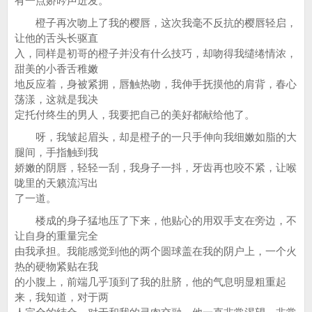
有一点娇吟声迸发。
橙子再次吻上了我的樱唇，这次我毫不反抗的樱唇轻启，
让他的舌头长驱直
入，同样是初哥的橙子并没有什么技巧，却吻得我缱绻情浓，
甜美的小香舌稚嫩
地反应着，身被紧拥，唇触热吻，我伸手抚摸他的肩背，春心
荡漾，这就是我决
定托付终生的男人，我要把自己的美好都献给他了。
呀，我皱起眉头，却是橙子的一只手伸向我细嫩如脂的大
腿间，手指触到我
娇嫩的阴唇，轻轻一刮，我身子一抖，牙齿再也咬不紧，让喉
咙里的天籁流泻出
了一道。
楼成的身子猛地压了下来，他贴心的用双手支在旁边，不
让自身的重量完全
由我承担。我能感觉到他的两个圆球盖在我的阴户上，一个火
热的硬物紧贴在我
的小腹上，前端几乎顶到了我的肚脐，他的气息明显粗重起
来，我知道，对于两