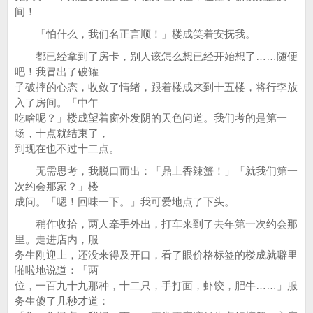
间！
「怕什么，我们名正言顺！」楼成笑着安抚我。
都已经拿到了房卡，别人该怎么想已经开始想了……随便
吧！我冒出了破罐
子破摔的心态，收敛了情绪，跟着楼成来到十五楼，将行李放
入了房间。「中午
吃啥呢？」楼成望着窗外发阴的天色问道。我们考的是第一
场，十点就结束了，
到现在也不过十二点。
无需思考，我脱口而出：「鼎上香辣蟹！」「就我们第一
次约会那家？」楼
成问。「嗯！回味一下。」我可爱地点了下头。
稍作收拾，两人牵手外出，打车来到了去年第一次约会那
里。走进店内，服
务生刚迎上，还没来得及开口，看了眼价格标签的楼成就噼里
啪啦地说道：「两
位，一百九十九那种，十二只，手打面，虾饺，肥牛……」服
务生傻了几秒才道：