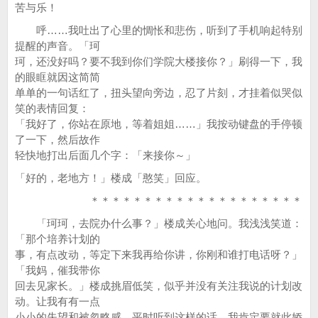
苦与乐！
呼……我吐出了心里的惆怅和悲伤，听到了手机响起特别
提醒的声音。「珂
珂，还没好吗？要不我到你们学院大楼接你？」刷得一下，我
的眼眶就因这简简
单单的一句话红了，扭头望向旁边，忍了片刻，才挂着似哭似
笑的表情回复：
「我好了，你站在原地，等着姐姐……」我按动键盘的手停顿
了一下，然后故作
轻快地打出后面几个字：「来接你～」
「好的，老地方！」楼成「憨笑」回应。
＊＊＊＊＊＊＊＊＊＊＊＊＊＊＊＊＊＊＊＊
「珂珂，去院办什么事？」楼成关心地问。我浅浅笑道：
「那个培养计划的
事，有点改动，等定下来我再给你讲，你刚和谁打电话呀？」
「我妈，催我带你
回去见家长。」楼成挑眉低笑，似乎并没有关注我说的计划改
动。让我有有一点
小小的失望和被忽略感。平时听到这样的话，我肯定要就此娇