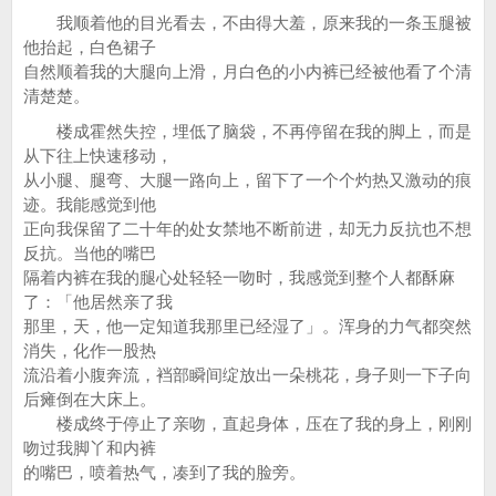
我顺着他的目光看去，不由得大羞，原来我的一条玉腿被
他抬起，白色裙子
自然顺着我的大腿向上滑，月白色的小内裤已经被他看了个清
清楚楚。
楼成霍然失控，埋低了脑袋，不再停留在我的脚上，而是
从下往上快速移动，
从小腿、腿弯、大腿一路向上，留下了一个个灼热又激动的痕
迹。我能感觉到他
正向我保留了二十年的处女禁地不断前进，却无力反抗也不想
反抗。当他的嘴巴
隔着内裤在我的腿心处轻轻一吻时，我感觉到整个人都酥麻
了：「他居然亲了我
那里，天，他一定知道我那里已经湿了」。浑身的力气都突然
消失，化作一股热
流沿着小腹奔流，裆部瞬间绽放出一朵桃花，身子则一下子向
后瘫倒在大床上。
楼成终于停止了亲吻，直起身体，压在了我的身上，刚刚
吻过我脚丫和内裤
的嘴巴，喷着热气，凑到了我的脸旁。