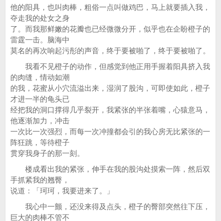
他的阳具，也叫肉棒，粗俗一点叫做鸡巴，马上就要插入我，
夺走我的处女之身
了。而我那鲜嫩的花瓣也已经微微分开，似乎也在企盼橙子的
雷霆一击。脑海中
莫名的再次响起污彤的声音，终于要被啪了，终于要被啪了。
我看不见橙子的动作，但感觉到他正用手握着阳具挤入我
的肉缝，情动如潮
的我，花蜜从小穴流溢出来，湿润了股沟，可即使如此，橙子
才进一半的龟头已
经把我的洞口撑得几乎裂开，我紧张的半张着嘴，心猿意马，
他逐渐加力，冲击
一次比一次强烈，而每一次冲撞都会引的我心房无比紧张的一
阵狂跳，等待橙子
贯穿我身子的那一刻。
楼成看出我的紧张，伸手在我的股沟处摸索一阵，然后双
手抓紧我的翘臀，
说道：「珂珂，我要进来了。」
我心中一颤，还没来得及点头，橙子的臀部突然往下压，
巨大的肉棒不管不