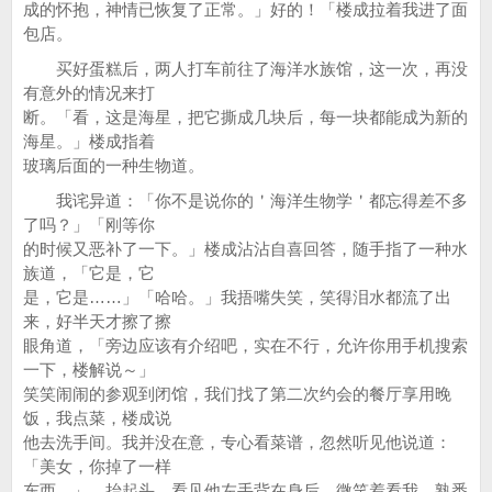
成的怀抱，神情已恢复了正常。」好的！「楼成拉着我进了面
包店。
买好蛋糕后，两人打车前往了海洋水族馆，这一次，再没
有意外的情况来打
断。「看，这是海星，把它撕成几块后，每一块都能成为新的
海星。」楼成指着
玻璃后面的一种生物道。
我诧异道：「你不是说你的＇海洋生物学＇都忘得差不多
了吗？」「刚等你
的时候又恶补了一下。」楼成沾沾自喜回答，随手指了一种水
族道，「它是，它
是，它是……」「哈哈。」我捂嘴失笑，笑得泪水都流了出
来，好半天才擦了擦
眼角道，「旁边应该有介绍吧，实在不行，允许你用手机搜索
一下，楼解说～」
笑笑闹闹的参观到闭馆，我们找了第二次约会的餐厅享用晚
饭，我点菜，楼成说
他去洗手间。我并没在意，专心看菜谱，忽然听见他说道：
「美女，你掉了一样
东西。」，抬起头，看见他左手背在身后，微笑着看我。熟悉