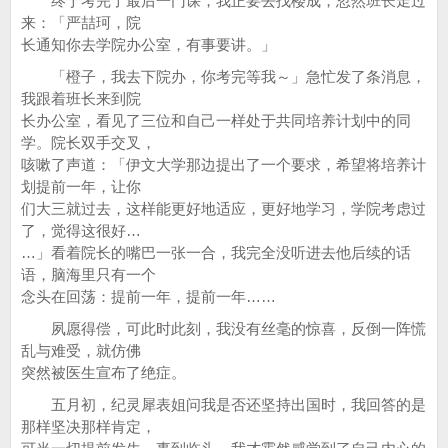
终于考完了最后一门课，我正要去找楼成，忽然班长走过
来：「严喆珂，院
长通知你去学院办公室，有事要讲。」
「橙子，我去下院办，你考完等我～」急忙发了条消息，
我跟着班长来到院
长办公室，看见了三位和自己一样处于共同培养计划中的同
学。院长双手交叉，
咳嗽了声道：「伊文大学那边提出了一个要求，希望将培养计
划提前一年，让你
们大三就过去，这样能更好地适应，更好地学习，学院考虑过
了，觉得这很好…
…」看着院长的嘴巴一张一合，我完全没听进去他后续的话
语，脑海里只有一个
念头在回荡：提前一年，提前一年……
夙愿得偿，可此时此刻，我没有丝毫的惊喜，反倒一阵慌
乱与难受，就仿佛
突然被医生宣布了绝症。
五月初，纪灵犀表姐问我是否还坚持出国时，我回答的是
那样坚决那样肯定，