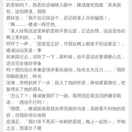
奶蛋糕吗？」熟悉的店铺映入眼中，楼成微笑指着「美美面
包」这招牌道。我咬
唇轻笑：「我不仅记得这个，还记得某人当初骗我！」
「啊……」楼成一阵茫然。
「某人给我说这里鲜奶蛋糕不那么甜，正适合我，说这是他在
网上查到的。」我
哼哼了一声，「甜度是正好，可我在网上都查不到这家店！」
楼成讪讪笑道：事
前来踩过点，试吃了一下，那时候，你不是说还要调整心态，
还没完全做好准备
吗？我怕说出来像是强求着你感动，给你太大压力……「我听
得眼眶急红，眸光
涟漪，突然斜跨了一步，投入了他的怀里，将他紧紧拥住，把
脸埋在了他的肩头。
「怎么了？」楼成被我吓了一跳。我用强忍着流泪的嗓音嗔
道：「感动不行吗！」
「嘿嘿。」楼成抚摸着我光滑亮丽的乌发，虽然看不到他的笑
容，但我听得出他很
是满足。「我们等下再买一块鲜奶蛋糕，晚上一起吃～」半晌
之后，我退出了楼