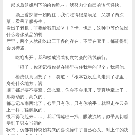
「那以后姐姐剩下的给你吃～」我努力让自己的语气轻快。
鼎上香辣蟹一如既往，我们吃得很是满足，又加了两次
菜，看呆了服务生，
看出了老板，非要给我们发ＶＩＰ卡。也是，这种中等价位没
什么奢侈菜品的餐
厅里，两个人就能吃出三千多的存在，不管在哪里，都能得到
会员待遇。
吃饱离开，我和楼成沿着初次约会的路线前行。
「橙子，你还记得你是在哪里拉住我手的吗？」我问他。
楼成认真回想了下，笑道：「根本就没注意走到了哪里，
身处什么地方，满
脑子都是要不要牵，怎么牵，你会不会甩开，等真地牵上了，
那激动的，高兴的，
都忘记东南西北了，心里只有你，只有你的手，就跟走在云朵
上一样，轻飘飘的，
恨不得飞起来……」我听得嘴巴一抿，眼波流转，似乎真切感
受到了男友当初的
状态，仿佛有种突如其来的喜悦撞中了自己心头。对上午的决