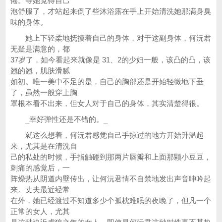
倦。等她觉得自己
泡舒服了，才站起来倒了些沐浴露在手上开始清洗她那满身臭
味的身体。
她上下轻柔地抚摸着自己的身体，对于这副身体，何沅君
无疑是满意的，都
37岁了，如今看起来就像是 31、2的少妇一般，该凸的凸，该
翘的翘，肌肤滑腻
如初。唯一美中不足的是，自己的胸部还是开始轻微地下垂
了，虽然一般穿上胸
罩根本看不出来，但女人对于自己的身体，其实清楚得很。
_幸好弹性还是不错的。_
就这么想着，何沅君感觉自己手掠过的地方开始升温起
来，尤其是在清洗自
己的私处的时候，手指触碰到那两片唇瓣和上面那颗小豆豆，
刺痛的感觉后，一
阵燥热从阴道内壁传出，让何沅君情不自禁地发出声音呻吟起
来。丈夫最近经常
在外，她已经渡过不知道多少个孤枕难眠的夜晚了，但凡一个
正常的女人，尤其