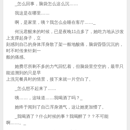
_怎么回事，脑袋怎么这么沉……
我这是在哪里……
啊，是家里，咦？我怎么会睡在客厅……_
何沅君醒来的时候，已是夜晚11点多了，她吃力地从沙发
上支撑起身子，立
刻感到自己的身体浑身散了架一般地酸痛，脑袋昏昏沉沉的，
时不时传来针刺一
般的痛感。
她费尽所剩不多的力气回忆着，但脑袋里空空的，最早只
能追溯到的只是早
上洗完餐具时的情景，接下来就一片空白了。
_怎么想不起来了……
咦……，这味道……我喝酒了吗？_
她终于闻到了自己浑身酒气，这让她更加懵了。
_我喝酒了？什么时候的事？我喝醉了？？不可能
啊……。_