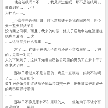
_他会催眠吗？不……，我见识过催眠，那不是催眠可以
做得到的……，但
为什么……_
_小畜生告诉他姐姐，何沅君那婊子是我送回来的，但今
天一整天那婊子并
没有回公司啊。而且，我来的时候，她儿子居然拿着红酒瓶往
她嘴里灌酒……这
……这到底是什么鬼事……_
_对了……这婊子在他儿子面前还是不穿衣服的……，妈
的，晃着一对勾引
人的下流奶子，这婊子知道自己被公司里的男员工在梦中干了
多少次了吗……_
_那婊子看起来不是自愿的，嘴里一直嚷着，妈妈不能喝
了……，然后那小
畜生居然像是用红酒瓶给她母亲口交一样，把瓶嘴塞进那婊子
的嘴巴里强行灌酒
……_
_那婊子不像是那种不知廉耻的人……但她为了不让小畜
生灌她酒……帮那