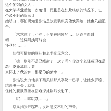
这个倔强的女人，
在大学毕业后第一次落泪，而且是在如此狼狈的情况下。但一
个多小时的折磨让
她明白，哪怕明知道张浩是故意装疯卖傻戏弄她，她也只能配
合。
「求求你了，小浩，不要在阿姨的……阴道里面射
精……，这样阿姨可能会
怀孕的……」
但很可惜她的顺从和哀求毫无意义。
「操，刚刚不是已经射了一次了吗？你这个老骚货现在是
老牛吃嫩草耶，要
真怀上了我的种，那是你的荣幸！」
张浩说大力地扇了蔡凤娟那八字奶一巴掌，让她少罗嗦，
结果没一会，就抓
住她的腰肢直接在阴道深处剧烈发射了。
「哦……哦哦哦……」
蔡凤娟张开嘴巴，发出意义不明的声音。