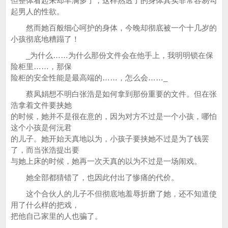
但整体看起来却丰满多了，这样熟透了的身体其实非常容易勾
起男人的性欲。
然而她百般细心呵护的身体，今晚却彻底被一个十几岁的
小孩彻底地糟蹋了！
_为什么……为什么那份文件会在他手上，我明明锁在保
险柜里……，那保
险柜的安全性能是最高端的……，怎么会……_
蔡凤娟想不明白张浩是如何拿到那份重要的文件。但在张
浩拿着文件要挟她
的时候，她并不是很在意的，因为对方不过是一个小孩，哪怕
这个小孩是何沅君
的儿子。她开始天真地以为，小孩子要挟她不过是为了钱罢
了，而当张浩提出要
与她上床的时候，她再一次天真的以为不过是一场闹戏。
她全部都猜错了，也因此付出了惨痛的代价。
这个合伙人的儿子不但彻底地羞辱折磨了她，还不知道使
用了什么样的把戏，
把他自己家里的人也骗了。