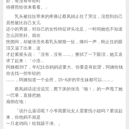
好，有没有年轻时
得裸照给张来看看。」
乳头被拉扯带来的疼痛让蔡凤娟止住了哭泣，没想到自己
居然被比自己女儿
还小的男孩，对自己的女性特征评头论足，一时间她也不知道
怎么回答好。就在
恍惚间，却被张浩夹着乳头狠狠一扯，痛叫一声，刚止住的眼
泪又溢了出来，这
才赶紧摇头说：「没有，没有……」擦拭了一下眼泪，她又哀
求了起来：「小浩，
阿姨都39了，年纪比你妈妈还要大。你要是有欲望，阿姨给钱
你去找一些年轻的
……，阿姨知道一个会所，15~6岁的学生妹都可以……」
蔡凤娟话还没说完，爬下床的张浩「啪！」的一声甩了她
一巴掌，直接把她
扇倒在地：
「说什么逼话呢？小爷我要玩女人需要找小姐吗？要说起
来，你他妈不就是
一只老鸡吗！给我舔干净。」