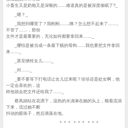
小畜生又是奶炮又是深喉的……难道真的是被深度催眠了?_
_嗯？_
_我想到哪里了？我刚刚……,咦？怎么想不起来了……。
不管了……，那份
文件才是最重要的，无论如何都要拿回来……_
_哪怕是被当成一条最下贱的母狗……我也要把文件拿回
来……_
_甚至牺牲女儿……_
_对……_
_要不要等下打电话让女儿过来呢？珍珍还是处女啊，他
一定会喜欢的，这
样他就会把文件还给我了……_
蔡凤娟站在花洒下，温热的水浇淋在她的头上，顺着流淌
下来，流过她不断
抖动的眼珠子，然后滴落在地。
＊＊＊ ＊＊＊ ＊＊＊