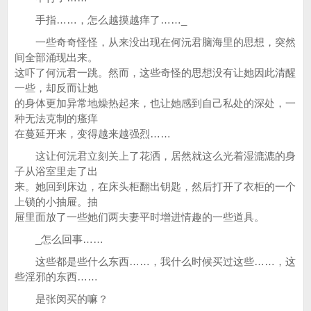
手指……，怎么越摸越痒了……_
一些奇奇怪怪，从来没出现在何沅君脑海里的思想，突然
间全部涌现出来。
这吓了何沅君一跳。然而，这些奇怪的思想没有让她因此清醒
一些，却反而让她
的身体更加异常地燥热起来，也让她感到自己私处的深处，一
种无法克制的瘙痒
在蔓延开来，变得越来越强烈……
这让何沅君立刻关上了花洒，居然就这么光着湿漉漉的身
子从浴室里走了出
来。她回到床边，在床头柜翻出钥匙，然后打开了衣柜的一个
上锁的小抽屉。抽
屉里面放了一些她们两夫妻平时增进情趣的一些道具。
_怎么回事……
这些都是些什么东西……，我什么时候买过这些……，这
些淫邪的东西……
是张闵买的嘛？