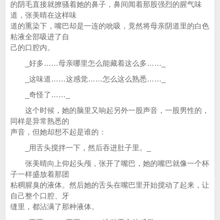
的阴毛直接就撩骚着她的鼻子，鼻间闻着那股强烈的腥气味
道，张美晴在这样味
道的熏染下，嘴巴却是一连的吮吸，竟然将母亲阴道里的白色
粘液全部吸进了自
己的口腔内。
_好多……母亲哪里怎么能藏着这么多……_
_这味道……这感觉……怎么这么熟悉……_
_奇怪了……_
这个时候，她的脑里又响起另外一股声音，一股男性的，
同样是异常熟悉的
声音，但她却想不起是谁的：
_用舌头搅拌一下，然后吞进肚子里。_
张美晴向上仰起头颅，张开了嘴巴，她的嘴巴就像一个杯
子一样盛放着那团
粘稠腥臭的液体。然后她的舌头在嘴巴里开始搅动了起来，让
自己整个口腔、牙
缝里，都沾满了那种液体。