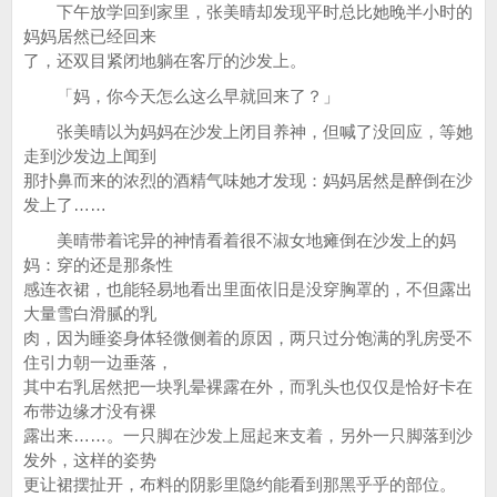
下午放学回到家里，张美晴却发现平时总比她晚半小时的
妈妈居然已经回来
了，还双目紧闭地躺在客厅的沙发上。
「妈，你今天怎么这么早就回来了？」
张美晴以为妈妈在沙发上闭目养神，但喊了没回应，等她
走到沙发边上闻到
那扑鼻而来的浓烈的酒精气味她才发现：妈妈居然是醉倒在沙
发上了……
美晴带着诧异的神情看着很不淑女地瘫倒在沙发上的妈
妈：穿的还是那条性
感连衣裙，也能轻易地看出里面依旧是没穿胸罩的，不但露出
大量雪白滑腻的乳
肉，因为睡姿身体轻微侧着的原因，两只过分饱满的乳房受不
住引力朝一边垂落，
其中右乳居然把一块乳晕裸露在外，而乳头也仅仅是恰好卡在
布带边缘才没有裸
露出来……。一只脚在沙发上屈起来支着，另外一只脚落到沙
发外，这样的姿势
更让裙摆扯开，布料的阴影里隐约能看到那黑乎乎的部位。