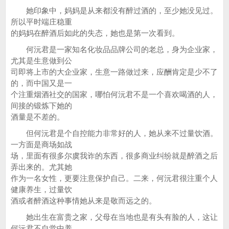
她印象中，妈妈是从来都没有醉过酒的，至少她没见过。
所以平时端庄稳重
的妈妈在醉酒后如此的失态，她也是第一次看到。
何沅君是一家知名化妆品品牌公司的老总，身为企业家，
尤其是生意做到公
司即将上市的大企业家，生意一路做过来，应酬肯定是少不了
的，而中国又是一
个注重烟酒社交的国家，哪怕何沅君不是一个喜欢喝酒的人，
间接的锻炼下她的
酒量是不差的。
但何沅君是个自控能力非常好的人，她从来不过量饮酒。
一方面是商场如战
场，里面有很多尔虞我诈的东西，很多商业纠纷就是醉酒之后
弄出来的。尤其她
作为一名女性，更要注意保护自己。二来，何沅君很注重个人
健康养生，过量饮
酒或者醉酒这种事情她从来是敬而远之的。
她出生在富贵之家，父母在当地也是有头有脸的人，这让
何沅君不自觉中养