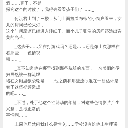
酒……,算了，不是
探究这个的时候了，我得去看看孩子们了……_
何沅君上到了三楼，从门上面拉着布帘的小窗户看来，女
儿的房间已经灭灯，
这个时间应该已经进入睡眠了。而小儿子张浩的房间还透出昏
黄的光芒。
_这孩子……又在打游戏吗？还是……还是像上次那样在
看那些……色情视
频……_
_真不知道他在哪里找到那些肮脏的东西，一名美丽的孕
妇居然被一群流氓
堵在女厕里猥亵轮暴……,他之前和那些流氓混在一起估计是
看了这些视频造成
的吧……_
_不过，处于他这个性萌动的年龄，对这些色情影片产生
兴趣，是很正常的
事情啊……
上周他居然问我什么是性交……学校没有给他上生理课