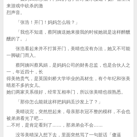
来游戏中砍杀的激
烈声音。
「张浩！开门！妈妈怎么啦？」
「我也不知道，蔡阿姨送她来接我的时候她就是这样醉醺
醺的了。」
张浩看起来并不打算开门，美晴也没有办法，她又不可能
一脚破门而入。
蔡阿姨叫蔡凤娟，是妈妈公司的财务总监，也是合伙人之
一，年近四十，长
得美艳贵气，是英国剑桥大学毕业的高材生，有个年纪和张美
晴差不多的女儿。
她们两家关系很好，经常互相串门，所以张美晴也很熟悉。
「那你怎么能就这样把妈妈丢沙发上了？」
美晴说完，突然想起来，母亲那衣冠不整的模样，不会也
被弟弟看光了吧…
…不对，是肯定看到了……，那弟弟会不会……
没等美晴深入想下去，里面突然骂了一句脏话「傻逼