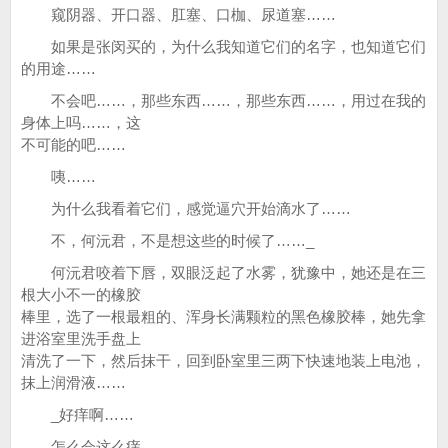
窥阴器、开口器、肛塞、口枷、尿道塞……
如果是张闵买的，为什么我知道它们的名字，也知道它们
的用途……
不会吧……，那些东西……，那些东西……，用过在我的
身体上吗……，这
不可能的吧……
咦……
为什么我看着它们，感觉逼穴开始滴水了……
不，何沅君，不是想这些的时候了……_
何沅君咬着下唇，双眼泛起了水雾，犹豫中，她还是在三
根大小不一的橡胶
棒里，选了一根最粗的、浑身长满颗粒的黑色橡胶棒，她先拿
进浴室里洗手盘上
清洗了一下，然后抹干，回到卧室里三两下快速地装上电池，
抹上润滑液……
_好痒啊……
怎么会这么痒……