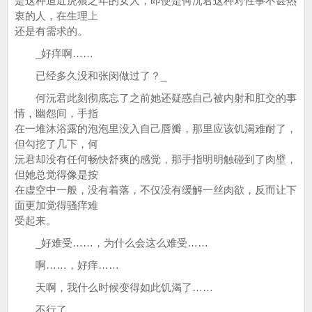
是这种迫近虎狼之年的女人，即使是何沅君这种对性事不甚热
衷的人，在生理上
还是有需求的。
_好痒啊……
已经多久没和张闵做过了？_
何沅君此刻彻底忘了之前她还疑惑自己被内射和肛交的事
情，幽怨间，手指
在一堆沐浴露的泡泡里没入自己唇瓣，那里应该饥渴难耐了，
但勾挖了几下，何
沅君却没有任何畅快舒爽的感觉，那手指明明触碰到了肉壁，
但她总觉得像是按
在虚空中一般，没有着落，不仅没有缓解一丝肉欲，反而让下
面更加觉得骚痒难
受起来。
_好难受……，为什么会这么难受……
啊……，好痒……
天啊，我什么时候变得如此饥渴了……
不行了……