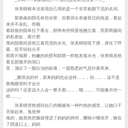
张美晴根本没发现自己用的是一个非常粗鄙下流的名词。
那卷曲的阴毛有些浓密，但看得出有修剪过的痕迹，看起
来并不杂乱。而顺
着鼓胀的阴阜往下看去，阴蒂有些明显地翘立着，而那两腿间
的私密处，两片肥
厚的阴唇间居然泛着亮澄的水光。张美晴咬咬下唇，屏住了呼
吸，双手轻轻分开
那两片褐唇，粉嫩的肉壁和阴唇一样散发着水光，张美晴居然
看见那微开的洞口
里，涌出了一股白浊的粘液，一股熟悉的气息扑鼻而来。
_雅琪说的对，原来妈妈也会这样……，但……，这不是
夜晚睡觉时才会分
泌的吗？还是说大人会一整天都……，嗯……，可能像月经一
样……_
张美晴突然感到自己的喉咙有一种灼热的感觉，让她口干
舌燥起来。鬼使神
推的，她竟然把脑袋埋进了妈妈的胯间，樱桃小嘴张开，吻在
了阴道口上。妈妈