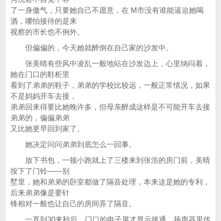
了一身傲气，只要她自己不愿意，在 M市没有谁能逼迫她喝
酒，哪怕接待的是来
视察的市长也不例外。
但偏偏的，今天她就醉倒在自己家的沙发中。
张美晴有些风中凌乱一般地站在沙发边上，心里纳闷着，
她在门口的鞋柜里
看到了弟弟的鞋子，弟弟的学校比较远，一般正常情况，如果
不是妈妈开车去接，
弟弟回来得要比她晚许多，但母亲醉成这样是不可能开车去接
弟弟的，偏偏弟弟
又比她更早回到家了。
她决定问问弟弟到底怎么一回事。
放下书包，一顿小跑就上了三楼来到张浩的房门前，美晴
按下了门铃——别
墅里，她和弟弟的卧室都做了隔音处理，本来这是她的专利，
后来弟弟像是要针
锋相对一般也让自己的房间弄了隔音。
一直到30来秒后，门口的电子屏才显示接通，扬声器里传