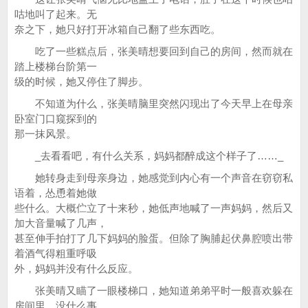
咕地叫了起来。无
奈之下，她只好打开冰箱自己翻了些东西吃。
吃了一些糕点后，张美晴想要回到自己的房间，然而就在
踏上楼梯台阶第一
级的时候，她又停住了脚步。
不知道为什么，张美晴脑里突然闪现出了今天早上在母亲
卧室门口窥探到的
那一抹风景。
_去看看吧，有什么关系，妈妈都醉成这个样子了……_
她转身走到母亲身边，她感觉到内心有一个声音在窃窃私
语着，怂恿着她做
些什么。大概伫立了十来秒，她低声地喊了一声妈妈，然后又
加大音量喊了几声，
甚至伸手拍打了几下妈妈的脸蛋。但除了胸脯起伏鼻腔喷出带
着酒气得粗重呼吸
外，妈妈并没有什么反应。
张美晴又瞄了一眼楼梯口，她知道弟弟平时一般喜欢躲在
房间里，没什么事