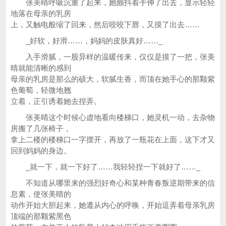
张美晴呼吸沉重了起来，她颤抖着手伸了出去，显示轻轻
地落在母亲的乳房
上，又触电般缩了回来，然后咬咬下唇，又摸了出去……
_好软，好滑……，妈妈的皮肤真好……_
入手滑腻，一股异样的温暖传来，仅仅是摸了一把，张美
晴就能清晰的感到
母亲的乳房是那么的硕大，软腻生香，而顶在她手心的那颗紫
色葡萄，轻微地翘
立着，正引诱着她去捏弄。
张美晴这个时候心虚地看向楼梯口，她灵机一动，去杂物
房搬了几张椅子，
拿上二楼的楼梯口一字摆开，再放了一瓶花在上面，这下才又
回到妈妈的身边。
_就一下，就一下好了……我轻轻捏一下就好了……_
不知道从哪里来的强烈好奇心和某种青春叛逆期带来的信
息素，使张美晴的
动作开始大胆起来，她遵从内心的呼唤，开始逗弄着母亲乳房
顶端的那颗紫黑色