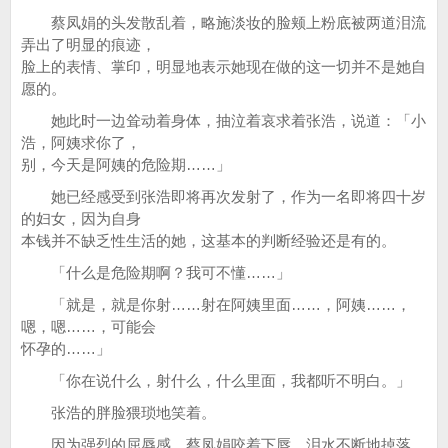
蔡凤娟的头发散乱着，略施淡妆的脸颊上粉底被两道泪流
弄出了明显的痕迹，
脸上的表情、掌印，明显地表示她现在做的这一切并不是她自
愿的。
她此时一边耸动着身体，抽泣着哀求着张浩，说道：「小
浩，阿姨求你了，
别，今天是阿姨的危险期……」
她已经感受到张浩即将再次发射了，作为一名即将四十岁
的妇女，因为自身
本钱并不缺乏性生活的她，这基本的判断经验还是有的。
「什么是危险期啊？我可不懂……」
「就是，就是你射……射在阿姨里面……，阿姨……，
嗯，嗯……，可能会
怀孕的……」
「你在说什么，射什么，什么里面，我都听不明白。」
张浩的胖脸猥琐地笑着。
因为强烈的屈辱感，蔡凤娟咬着下唇，泪水不断地掉落，