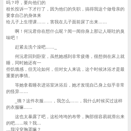
吗？哼，要向他们的
校长投诉一下才行了，因为他们的失职，搞得我这个做母亲的
要拿自己的身体来
给儿子上生理课……，害我在儿子面前尿了出来……
啊！何沅君你在想什么呢？闻一闻你身上那让人呕吐的臭
味吧！
赶紧去洗个澡吧……_
何沅君回到卧室，虽然她感到非常疲倦，很想倒在床上就
睡，同时她还有一
些饥饿感，但无论如何，但对女人来说，这个时候沐浴才是最
重要的事情。
等她拿着睡衣进浴室沐浴后，她才发现自己身上似乎非常
的怪异……
_咦？这件衣服……，我怎么……，我什么时候买过这样
的衣服嘛……
这也太暴露了吧，这松垮垮的布带，胸部很容易就滑出来
的吧……唉？我…
…我没穿胸罩嘛？