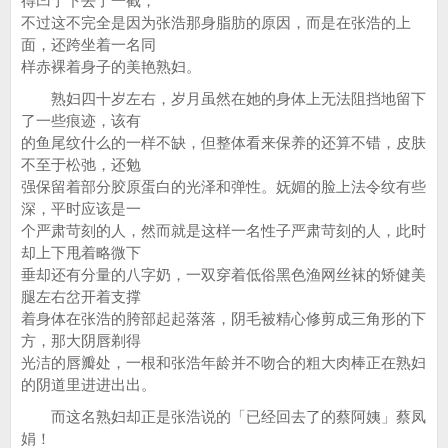
得凹了下去了一截，
不过这不完全是因为张浩那身脂肪的原因，而是在张浩的上
面，还跨坐着一名同
样赤裸着身子的美艳熟妇。
熟妇四十岁左右，岁月虽然在她的身体上无法阻挡地留下
了一些痕迹，该有
的鱼尾纹什么的一样不缺，但整体看来保养的还算不错，皮肤
不至于松弛，还勉
强保留着部分胶原蛋白的光泽和弹性。妩媚的脸上法令纹有些
深，平时应该是一
个严肃苛刻的人，然而就是这样一名性子严肃苛刻的人，此时
却上下甩着略微下
垂却还有分量的八字奶，一双穿着低俗黑色渔网丝袜的矫健美
腿左右岔开着支撑
着身体在张浩的胯部起起落落，阴毛被精心修剪成三角形的下
方，那大阴唇剃得
光洁的唇瓣处，一根和张浩年龄并不吻合的粗大肉棒正在熟妇
的阴道里进进出出。
而这名熟妇却正是张浩说的「已经回去了的蔡阿姨」蔡凤
娟！