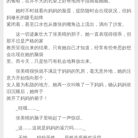
的葡萄，在并不大的乳晕上好奇地用手指画着圈圈。
她时不时就看向妈妈的脸蛋，提防随时会出现状况，但妈
妈修长的睫毛始终
紧闭着，甚至口水也从微张的嘴角边上流出，滴向了沙发。
这一切迹象壮大了张美晴的胆子。她一直表现得很乖，但
那不过是严格的家
教所呈现出来的结果。只有她自己才知道，经常有些奇思妙想
会出现在她的脑袋
里。而今天，只是恰巧有机会地释放出来。
张美晴很快就不满足于妈妈的乳房，毫无意外地，她的注
意力开始指向那个，
女人最为私隐的地方。她再一次叫唤了一下妈妈，确认妈妈依
旧沉睡后，她终于
掀开了妈妈的裙子！
_哇哦……_
张美晴的脑子里响起了一声惊叹。
_这……这就是妈妈的逼穴吗……_
_天呐……妈妈居然……居然连底裤也没穿……_