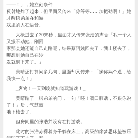
——！」，她立刻条件
反射地炸了起来，但里面又传来「你等等……加把劲啊！」她
才醒悟弟弟在和游
戏里的人在语音。
大概过去了30来秒，里面才又传来张浩的声音「我一个人
又搬不动她，刚回
家那会她还能自己走路呢，结果蔡阿姨回去了，我上楼去了，
哪想到她自己在沙
发就躺下来了。」
美晴还打算问多几句，里面却又传来：「操你妈个逼，给
我快一点！」
_废物！一天到晚就知道玩游戏！_
美晴踹了一脚弟弟的门，一句「呸！满口脏话，不跟你说
了！」后，气鼓鼓
地下楼去了。
但房间里的张浩并没有在打游戏。
此时的张浩赤裸着身子躺在床上，高级的席梦思床垫被压