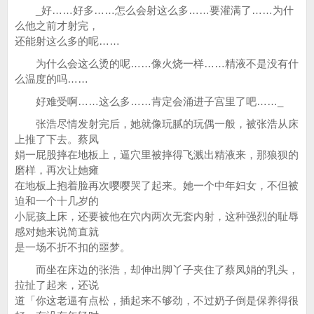
_好……好多……怎么会射这么多……要灌满了……为什
么他之前才射完，
还能射这么多的呢……
为什么会这么烫的呢……像火烧一样……精液不是没有什
么温度的吗……
好难受啊……这么多……肯定会涌进子宫里了吧……_
张浩尽情发射完后，她就像玩腻的玩偶一般，被张浩从床
上推了下去。蔡凤
娟一屁股摔在地板上，逼穴里被摔得飞溅出精液来，那狼狈的
磨样，再次让她瘫
在地板上抱着脸再次嘤嘤哭了起来。她一个中年妇女，不但被
迫和一个十几岁的
小屁孩上床，还要被他在穴内两次无套内射，这种强烈的耻辱
感对她来说简直就
是一场不折不扣的噩梦。
而坐在床边的张浩，却伸出脚丫子夹住了蔡凤娟的乳头，
拉扯了起来，还说
道「你这老逼有点松，插起来不够劲，不过奶子倒是保养得很