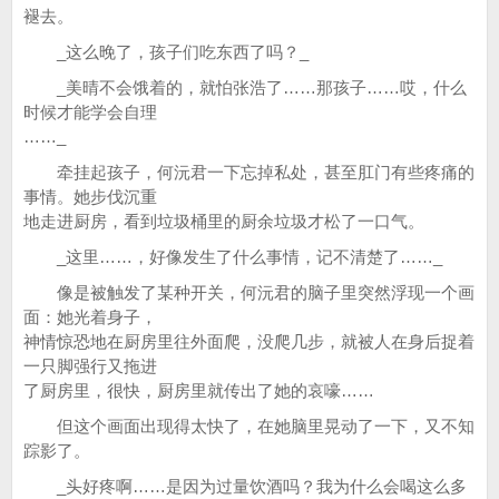
褪去。
_这么晚了，孩子们吃东西了吗？_
_美晴不会饿着的，就怕张浩了……那孩子……哎，什么
时候才能学会自理
……_
牵挂起孩子，何沅君一下忘掉私处，甚至肛门有些疼痛的
事情。她步伐沉重
地走进厨房，看到垃圾桶里的厨余垃圾才松了一口气。
_这里……，好像发生了什么事情，记不清楚了……_
像是被触发了某种开关，何沅君的脑子里突然浮现一个画
面：她光着身子，
神情惊恐地在厨房里往外面爬，没爬几步，就被人在身后捉着
一只脚强行又拖进
了厨房里，很快，厨房里就传出了她的哀嚎……
但这个画面出现得太快了，在她脑里晃动了一下，又不知
踪影了。
_头好疼啊……是因为过量饮酒吗？我为什么会喝这么多