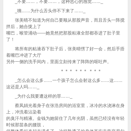
_不要……，不要……，这种恶心的感觉……_
_咦……为什么舌头停不下来了……_
张美晴不知道为何自己要顺从那股声音，而且舌头一阵搅
拌后，她合拢上了
嘴巴，喉管涌动——她竟然把那股粘液全部都吞进了肚子里
了！
将所有的粘液吞下肚子后，张美晴愣了好一会，然后手捂
着嘴巴冲进了大厅
另外一侧的洗手间内，里面立刻传来了阵阵的呕吐声。
＊＊＊ ＊＊＊ ＊＊＊
_怎么会这么多……一个孩子怎么会射这么多……这……
这还是人吗……_
_为什么我要遭这样的罪……_
蔡凤娟光着身子在张浩房间的浴室里，冰冷的水浇淋在身
上，冲洗着沾染着
的臭汗与精液。金钱为她留住了几年光阴，虽然已经没有年轻
时候那苗条的腰肢，