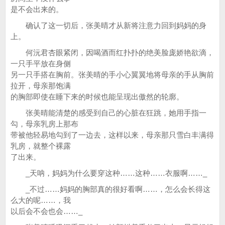
是不会出来的。
确认了这一切后，张美晴才从新将注意力回到妈妈的身
上。
何沅君杏眼紧闭，因喝酒而红扑扑的绝美脸庞娇艳欲滴，
一只手平放在身侧
另一只手搭在胸前。张美晴的手小心翼翼地将母亲的手从胸前
拉开，母亲那饱满
的胸部即使在睡下来的时候也能呈现出傲然的轮廓。
张美晴能清楚的感受到自己的心脏在狂跳，她用手指一
勾，母亲乳房上那布
带被他轻易地勾到了一边去，这样以来，母亲那只雪白丰满得
乳房，就整个裸露
了出来。
_天呐，妈妈为什么要穿这种……这种……衣服啊……_
_不过……妈妈的胸部真的很好看啊……，怎么会长得这
么大的呢……，我
以后会不会也会……_