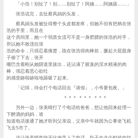
「小浩！别扯了！别……别扯了！阿姨……阿姨舔……」
张浩说完，去扯蔡凤娟的头发，
蔡凤娟头发被扯得整个头皮都发疼，但她不但有把柄在张
浩的手里，而且在
这个房间里，她一个弱质女流可不是一身肥膘的张浩的对手，
所以她不敢违抗张
浩的命令，只得忍着痛楚，跪在张浩得肉棒前，撅起大屁股身
子俯了下去，张开
嘴巴含着刚从她阴道里拔出，还沾满了腥臭的淫水精液的肉
棒，强忍着恶心欲吐
的感觉哧啦哧啦地舔吸了起来。
「记得，待会打个电话回去『请假』，小爷要包夜。」
＊＊＊ ＊＊＊ ＊＊＊
另外一边，张美晴打了个电话给爸爸，想让他回来处理一
下醉酒的妈妈，谁
知道电话接通了她才听到父亲说，父亲中午就因为公事坐飞机
飞去S市了。
这让张美晴气恼无比地盖上了电话，肚子在这个时候也咕