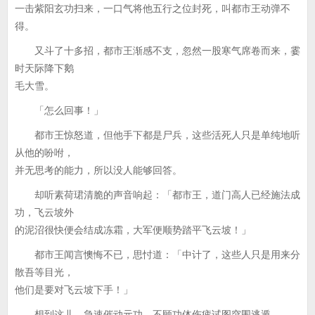
一击紫阳玄功扫来，一口气将他五行之位封死，叫都市王动弹不
得。
又斗了十多招，都市王渐感不支，忽然一股寒气席卷而来，霎
时天际降下鹅
毛大雪。
「怎么回事！」
都市王惊怒道，但他手下都是尸兵，这些活死人只是单纯地听
从他的吩咐，
并无思考的能力，所以没人能够回答。
却听素荷珺清脆的声音响起：「都市王，道门高人已经施法成
功，飞云坡外
的泥沼很快便会结成冻霜，大军便顺势踏平飞云坡！」
都市王闻言懊悔不已，思忖道：「中计了，这些人只是用来分
散吾等目光，
他们是要对飞云坡下手！」
想到这儿，急速催动元功，不顾功体伤疲试图突围逃遁。