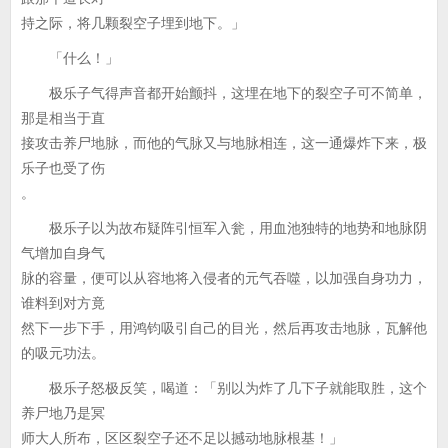
持之际，将几颗裂空子埋到地下。」
「什么！」
极乐子气得声音都开始颤抖，这埋在地下的裂空子可不简单，
那是相当于直
接攻击养尸地脉，而他的气脉又与地脉相连，这一通爆炸下来，极
乐子也受了伤
。
极乐子以为故布疑阵引恒军入瓮，用血池独特的地势和地脉阴
气增加自身气
脉的容量，便可以从容地将入侵者的元气吞噬，以加强自身功力，
谁料到对方竟
然下一步下手，用鸿钧吸引自己的目光，然后再攻击地脉，瓦解他
的吸元功法。
极乐子怒极反笑，喝道：「别以为炸了几下子就能取胜，这个
养尸地乃是冥
师大人所布，区区裂空子还不足以撼动地脉根基！」