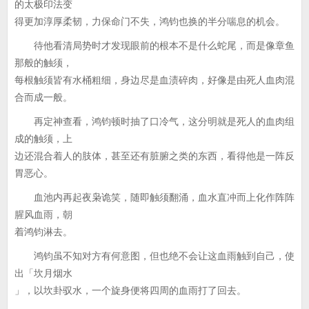
的太极印法变
得更加淳厚柔韧，力保命门不失，鸿钧也换的半分喘息的机会。
待他看清局势时才发现眼前的根本不是什么蛇尾，而是像章鱼
那般的触须，
每根触须皆有水桶粗细，身边尽是血渍碎肉，好像是由死人血肉混
合而成一般。
再定神查看，鸿钧顿时抽了口冷气，这分明就是死人的血肉组
成的触须，上
边还混合着人的肢体，甚至还有脏腑之类的东西，看得他是一阵反
胃恶心。
血池内再起夜枭诡笑，随即触须翻涌，血水直冲而上化作阵阵
腥风血雨，朝
着鸿钧淋去。
鸿钧虽不知对方有何意图，但也绝不会让这血雨触到自己，使
出「坎月烟水
」，以坎卦驭水，一个旋身便将四周的血雨打了回去。