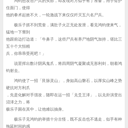
鸿钧想攻击尸兵的头部，却发现对方似乎有了准备，用手臂护
住面门，使得
他的拳术起效不大，一轮激战下来仅仅歼灭五六名尸兵。
极乐子抓不到荒奎，满肚子火正无处发泄，看见鸿钧便来气，
猛地一下窜到
他跟前边打边道：「牛鼻子，这些尸兵有养尸地阴气加持，堪比三
五十个大恒精
兵，你乖乖受死吧！」
说罢挥出数计阴风鬼爪，将四周阴气凝聚成无形利剑，朝着鸿
钧射去。
鸿钧使了一招「艮脉灵山」，身如高山磐石，以厚实山峰之势
硬抗对方利爪
，先是化解对手强攻，随即在运一招「兑爻王泽」，以兑卦演变出
沼泽之力，将
极乐子困在其中，让他难以抽身。
极乐子见鸿钧的举措十分古怪，既不反击也不逃走，似乎有种
拖延时间的感