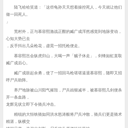
陆飞哈哈笑道：「这些龟孙天天想着操控死人，今天就让他们
做一回死人。
」
荒村外，正与慕容熙激战正酣的臧广成浑然感觉到地脉变动，
心知大势已去
，反手抖出几朵枪花，虚晃一招托枪便走。
慕容熙岂会纵虎归山，大喝一声「贼子休走」，剑锋如虹直取
臧广成后心。
臧广成鼓起余勇，使了一招回马枪堪堪逼退慕容熙，随即又招
呼尸兵助阵。
养尸地脉被山川阳气摧毁，尸兵凶狠减半，被慕容熙几剑便杀
开一条血路，
龙辉见状立即下令骑兵冲击。
精锐的大恒铁骑如同洪水怒涛般将尸兵冲散，骑兵们更是骑术
精湛，纵横交