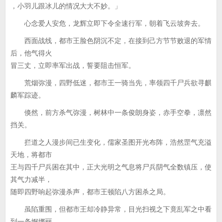
，小羽儿跟冰儿的情况大大不妙。」
心念爱人安危，龙辉立即下令全速行军，朝着飞云坡奔去。
西面战线，都市王脸色阴沉不定，在接到己方节节败退的军情
后，他气得火
冒三丈，立即率军出战，誓要阻击恒军。
荒烟弥漫，四野低迷，都市王一骑当先，率领四千尸兵欲寻麒
麟军踪迹。
倏然，前方杀气弥漫，树林中一条俊朗身姿，赤手空拳，凛然
挡关。
拦道之人漫步间已生变化，儒家圣图开光布阵，浩然罡气充溢
天地，将都市
王与四千尸兵困在其中，正大光明之气息将尸兵阴气全数镇压，使
其气力减半，
随即四野响起弥漫杀声，都市王顿陷八方困杀之局。
虽陷重围，但都市王却冷静异常，目光扫视之下竟乱军之中看
到一条婀娜丽