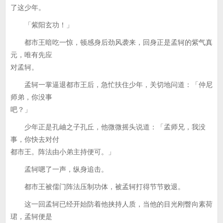
了这少年。
「紫阳玄功！」
都市王暗吃一惊，顿感身后劲风袭来，回身正是孟轲的紫气真
元，唯有先应
对孟轲。
孟轲一掌逼退都市王后，急忙扶住少年，关切地问道：「仲尼
师弟，你没事
吧？」
少年正是孔岫之子孔丘，他微微摇头说道：「孟师兄，我没
事，你快去对付
都市王。阵法由小弟主持便可。」
孟轲嗯了一声，纵身追击。
都市王被儒门阵法压制功体，被孟轲打得节节败退。
这一回孟轲已经开始防着他挟持人质，当他的目光刚瞥向素荷
珺，孟轲便是