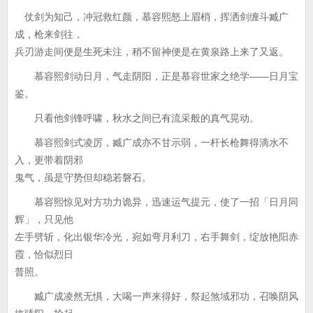
仗剑为知己，冲冠救红颜，慕容熙怒上眉梢，挥洒剑缠斗臧广
成，枪来剑往，
兵刃游走间便是生死未注，稍不留神便是在黄泉路上来了又返。
慕容熙剑动日月，气走阴阳，正是慕容世家之绝学——日月宝
鉴。
只看他剑锋呼啸，秋水之间已有流采般的真气晃动。
慕容熙剑式凌厉，臧广成亦不甘示弱，一杆长枪舞得滴水不
入，更带着阴邪
鬼气，虽是守势但却稳若磐石。
慕容熙惊见对方功力诡异，迅速运气提元，使了一招「日月同
辉」，只见他
左手劈斩，化出银华冷光，宛如弯月利刀，右手舞剑，绽放艳阳赤
霞，恰似烈日
普照。
臧广成凌然无惧，大喝一声来得好，祭起煞域邪功，召唤阴风