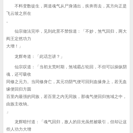
不料变数徒生，两道魂气从尸身涌出，疾奔而去，其方向正是
飞云坡之所在
。
仙宗做法完毕，见到此景不禁惊道：「不妙，煞气回归，两大
阎王定然功力
大增！」
龙辉奇道：「此话怎讲？」
仙宗叹道：「当初太荒时期，煞域霸占轮回，不但可以操纵阴
魂，还可吸收
同修之元力。当同修身亡，其元功阴气便可回到血缘身上，若无血
缘便回归方圆
百里内最强的同族，若百里之内无同族，那魂气便回归煞域之中，
由族主收纳。
」
龙辉暗忖道：「魂气回归，敌人的目光虽然被吸引，但却让这
些人功力大增