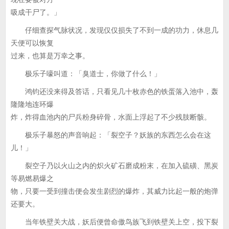
吸成干尸了。」
仔细查探气脉状况，发现仅仅损失了不到一成的功力，休息几
天便可以恢复
过来，也算是万幸之事。
极乐子嚎叫道：「臭道士，你做了什么！」
鸿钧还没来得及答话，只看见几十枚赤色的铁蛋落入池中，轰
隆隆地连环爆
炸，炸得血池内的尸兵粉身碎骨，水面上浮起了不少残肢断骸。
极乐子暴怒的声音响起：「裂空子？妖族的东西怎么会在这
儿！」
裂空子乃以火山之内的炽火矿石磨成粉末，在加入硫磺、黑炭
等易燃易爆之
物，只要一受到撞击便会发生剧烈的爆炸，其威力比起一般的炮弹
还要大。
当年铁壁关大战，妖后便曾命傲鸟族飞到铁壁关上空，投下裂