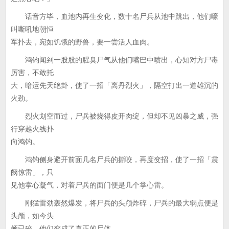
话音方毕，血池内再生变化，数十名尸兵从池中跳出，他们嚎
叫嘶吼地朝恒
军扑去，宛如饥饿的野兽，要一尝活人血肉。
鸿钧闻到一股股的腥臭尸气从他们嘴巴中喷出，心知对方尸毒
厉害，不敢托
大，暗运先天绝卦，使了一招「离丹烈火」，隔空打出一道雄沉的
火劲。
烈火划空而过，尸兵被烧得皮开肉绽，但却不见凶暴之威，强
行穿越火线扑
向鸿钧。
鸿钧侧身避开前面几名尸兵的撕咬，再度变招，使了一招「震
阙惊雷」，只
见他掌心凝气，对着尸兵的面门便是几个掌心雷。
刚猛雷劲轰然爆发，将尸兵的头颅炸碎，尸兵的最大弱点便是
头颅，如今头
颅已碎，他们变成了真正的尸体。