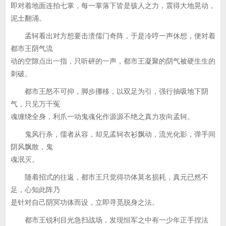
即对着地面连拍七掌，每一掌落下皆是骇人之力，震得大地晃动，
泥土翻涌。
孟轲看出对方想要击溃儒门奇阵，于是冷哼一声休想，便对着
都市王阴气流
动的空隙点出一指，只听砰的一声，都市王凝聚的阴气被硬生生的
刺破。
都市王怒不可抑，脚步挪移，以双足为引，强行抽吸地下阴
气，只见万千冤
魂缠绕全身，利爪一动鬼魂化作源源不绝之真力攻向孟轲。
鬼风行杀，儒者从容，却见孟轲衣衫飘动，流光化影，弹手间
阴风飘散，鬼
魂泯灭。
随着招式的往返，都市王只觉得功体莫名损耗，真元已然不
足，心知此阵乃
是针对自己阴冥功体而设，立即寻觅脱身之法。
都市王锐利目光急扫战场，发现恒军之中有一少年正手捏法