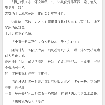
刚刚打散血水，还没等缓口气，鸿钧便觉得脚踝一紧，低头一
看竟是一双白
森森的手从地底伸出，将他双足牢牢抓住。
鸿钧暗叫不妙，方才的血雨明显便是对方声东击西之法，地下
冒出的这对鬼
手才是真正的杀招。
「小道士根基不俗，有资格做本世子的点心！」
随着对方一阵阴沉冷笑，鸿钧感觉到气力一泄，浑身元功竟遭
对方蚕食，他
正想挣扎之际，却见四周泥土松动，好多具丧尸从土里跳出，层层
叠叠地围住鸿
钧，连拉带拽将鸿钧牢牢拖住。
鸿钧只觉得每一头丧尸都具有这吸元邪术，将他一身元功强行
夺取，再仔细
一看，每头丧尸背上都连着一条肉筋，将吸纳的元气朝血池送去。
「想吸我的功力？没门！」