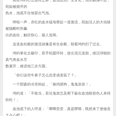
就在鸿钧心念急转之际，血池忽然产生变化，池水翻涌不息，
宛如被烧开的
热水，池底不住地冒出气泡。
哗啦一声，赤红的血水猛地窜起一道激流，宛如活人的大动脉
被隔断时所飙
出的血柱，触目惊心，骇人耸闻。
这道血柱般的激流就像是有生命般，朝着鸿钧扫了过去。
鸿钧掌化太极印，双手轮圆环转，使出混元道胎，雄沉绵韧的
真气将血水尽
数避开，难进他三步方圆。
「你们这些牛鼻子怎么也变成老鼠了？」
一个阴森的冷笑响起，「偷鸡摸狗，鬼鬼祟祟！」
鸿钧道：「不敢当，若论鬼祟怎及阁下躲在血池暗箭伤人来得
轻松！」
血池底下的人哼道：「唧唧歪歪，真是啰嗦，既然来了便做吾
之点心吧！」