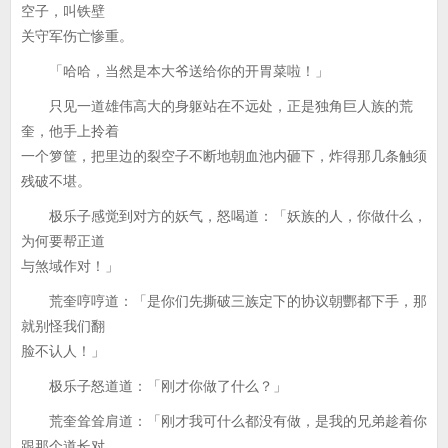
空子，叫铁壁
关守军伤亡惨重。
「哈哈，当然是本大爷送给你的开胃菜啦！」
只见一道雄伟高大的身躯站在不远处，正是独角巨人族的荒
奎，他手上拎着
一个箩筐，把里边的裂空子不断地朝血池内砸下，炸得那几条触须
残破不堪。
极乐子感觉到对方的妖气，怒喝道：「妖族的人，你做什么，
为何要帮正道
与煞域作对！」
荒奎哼哼道：「是你们先撕破三族定下的协议朝酆都下手，那
就别怪我们翻
脸不认人！」
极乐子怒道道：「刚才你做了什么？」
荒奎耸耸肩道：「刚才我可什么都没有做，是我的兄弟趁着你
跟那个道长对