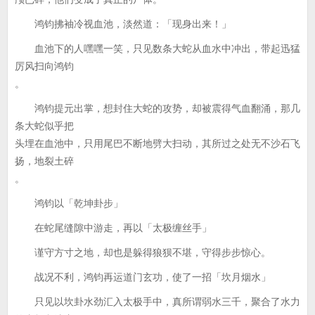
鸿钧拂袖冷视血池，淡然道：「现身出来！」
血池下的人嘿嘿一笑，只见数条大蛇从血水中冲出，带起迅猛
厉风扫向鸿钧
。
鸿钧提元出掌，想封住大蛇的攻势，却被震得气血翻涌，那几
条大蛇似乎把
头埋在血池中，只用尾巴不断地劈大扫动，其所过之处无不沙石飞
扬，地裂土碎
。
鸿钧以「乾坤卦步」
在蛇尾缝隙中游走，再以「太极缠丝手」
谨守方寸之地，却也是躲得狼狈不堪，守得步步惊心。
战况不利，鸿钧再运道门玄功，使了一招「坎月烟水」
只见以坎卦水劲汇入太极手中，真所谓弱水三千，聚合了水力