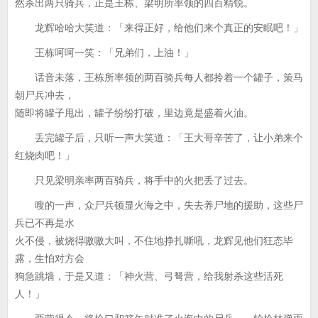
然杀出两只骑兵，正是王栋、梁明所率领的四百精锐。
龙辉哈哈大笑道：「来得正好，给他们来个真正的安眠吧！」
王栋呵呵一笑：「兄弟们，上油！」
话音未落，王栋所率领的两百骑兵每人都拎着一个罐子，策马
朝尸兵冲去，
随即将罐子甩出，罐子纷纷打破，里边竟是盛着火油。
丢完罐子后，只听一声大笑道：「王大哥辛苦了，让小弟来个
红烧肉吧！」
只见梁明亲率两百骑兵，将手中的火把丢了过去。
嗖的一声，众尸兵顿显火海之中，失去养尸地的援助，这些尸
兵已不再是水
火不侵，被烧得嗷嗷大叫，不住地挣扎嘶吼，龙辉见他们狂态毕
露，生怕对方会
狗急跳墙，于是又道：「神火营、弓弩营，给我射杀这些活死
人！」