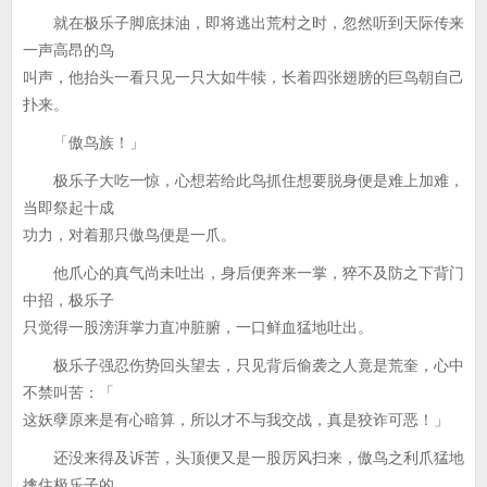
就在极乐子脚底抹油，即将逃出荒村之时，忽然听到天际传来
一声高昂的鸟
叫声，他抬头一看只见一只大如牛犊，长着四张翅膀的巨鸟朝自己
扑来。
「傲鸟族！」
极乐子大吃一惊，心想若给此鸟抓住想要脱身便是难上加难，
当即祭起十成
功力，对着那只傲鸟便是一爪。
他爪心的真气尚未吐出，身后便奔来一掌，猝不及防之下背门
中招，极乐子
只觉得一股滂湃掌力直冲脏腑，一口鲜血猛地吐出。
极乐子强忍伤势回头望去，只见背后偷袭之人竟是荒奎，心中
不禁叫苦：「
这妖孽原来是有心暗算，所以才不与我交战，真是狡诈可恶！」
还没来得及诉苦，头顶便又是一股厉风扫来，傲鸟之利爪猛地
擒住极乐子的