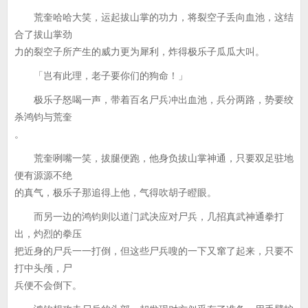
荒奎哈哈大笑，运起拔山掌的功力，将裂空子丢向血池，这结
合了拔山掌劲
力的裂空子所产生的威力更为犀利，炸得极乐子瓜瓜大叫。
「岂有此理，老子要你们的狗命！」
极乐子怒喝一声，带着百名尸兵冲出血池，兵分两路，势要绞
杀鸿钧与荒奎
。
荒奎咧嘴一笑，拔腿便跑，他身负拔山掌神通，只要双足驻地
便有源源不绝
的真气，极乐子那追得上他，气得吹胡子瞪眼。
而另一边的鸿钧则以道门武决应对尸兵，几招真武神通拳打
出，灼烈的拳压
把近身的尸兵一一打倒，但这些尸兵嗖的一下又窜了起来，只要不
打中头颅，尸
兵便不会倒下。