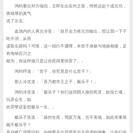
鸿钧看出对方端倪，立即生出应对之策，悍然运起十成元功，
将雄厚的真气
送了出去。
血池内的人再次冷笑：「鼓尽全力将元功输出，想让我一下子
吃不消，从而
谋取生路吗？可惜，这一招行不通哩，本世子身躯与地脉相接，足
有海纳百川之
能为，你这样做只是让你死得更快罢了。」
鸿钧哼道：「世子，你究竟是什么世子？」
那人冷笑道：「吾乃都市王之子，极乐子！」
鸿钧冷笑道：「极乐子？你们这些阴人操控死灵，奴役亡魂，
玩弄众生，如
此罪孽还妄想极乐一生。」
极乐子笑道：「操控生死，驾驭万鬼，岂不美哉，如此幸事焉
能不极乐乎？
吾与臧广成商议好，由他带兵出战营造后方空虚的假象，让你们这