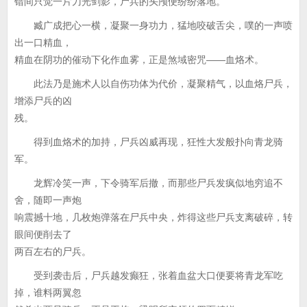
错间只觉一片刀光剑影，尸兵的头颅便纷纷落地。
臧广成把心一横，凝聚一身功力，猛地咬破舌尖，噗的一声喷
出一口精血，
精血在阴功的催动下化作血雾，正是煞域密咒——血烙术。
此法乃是施术人以自伤功体为代价，凝聚精气，以血烙尸兵，
增添尸兵的凶
残。
得到血烙术的加持，尸兵凶威再现，狂性大发般扑向青龙骑
军。
龙辉冷笑一声，下令骑军后撤，而那些尸兵发疯似地穷追不
舍，随即一声炮
响震撼十地，几枚炮弹落在尸兵中央，炸得这些尸兵支离破碎，转
眼间便削去了
两百左右的尸兵。
受到袭击后，尸兵越发癫狂，张着血盆大口便要将青龙军吃
掉，谁料两翼忽