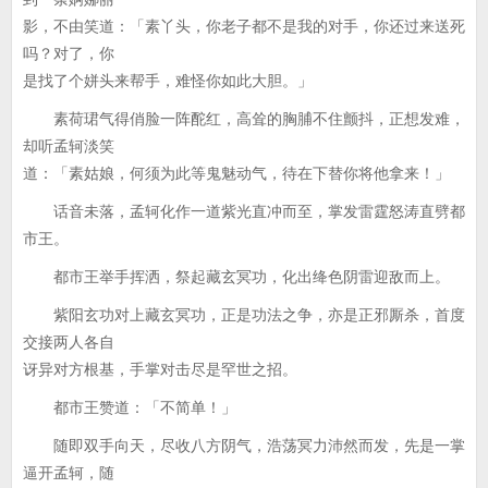
影，不由笑道：「素丫头，你老子都不是我的对手，你还过来送死
吗？对了，你
是找了个姘头来帮手，难怪你如此大胆。」
素荷珺气得俏脸一阵酡红，高耸的胸脯不住颤抖，正想发难，
却听孟轲淡笑
道：「素姑娘，何须为此等鬼魅动气，待在下替你将他拿来！」
话音未落，孟轲化作一道紫光直冲而至，掌发雷霆怒涛直劈都
市王。
都市王举手挥洒，祭起藏玄冥功，化出绛色阴雷迎敌而上。
紫阳玄功对上藏玄冥功，正是功法之争，亦是正邪厮杀，首度
交接两人各自
讶异对方根基，手掌对击尽是罕世之招。
都市王赞道：「不简单！」
随即双手向天，尽收八方阴气，浩荡冥力沛然而发，先是一掌
逼开孟轲，随