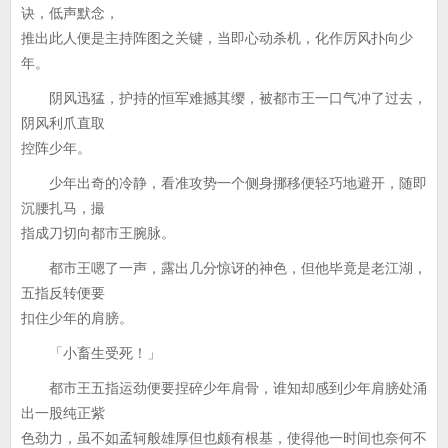
诀，低声默念，
推出此人便是主持阵图之关键，当即心动杀机，化作厉风扑向少
年。
阴风迅猛，护持的恒军难撼其缨，被都市王一口气冲了过去，
阴风利爪直取
控阵少年。
少年出奇的冷静，看准攻势一个侧身挪移便轻巧地避开，随即
沉腰扎马，撮
指成刀切向都市王腕脉。
都市王嗯了一声，露出几分惊讶的神色，但他毕竟是老江湖，
五指反转便要
扣住少年的肩膀。
「小畜生受死！」
都市王五指运劲便要捏碎少年肩骨，谁知却感到少年肩膀处涌
出一股纯正紫
色劲力，虽不如孟轲般雄厚但也颇有根基，使得他一时间也奈何不