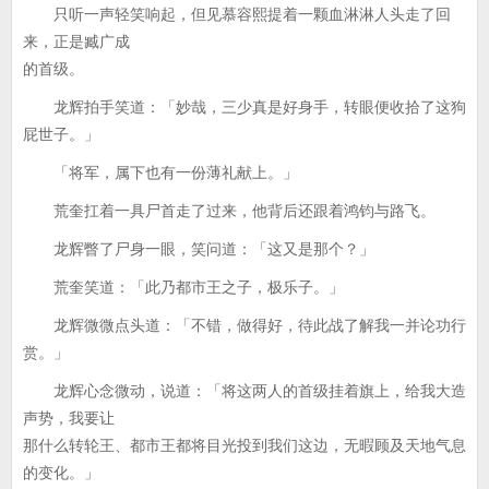
只听一声轻笑响起，但见慕容熙提着一颗血淋淋人头走了回
来，正是臧广成
的首级。
龙辉拍手笑道：「妙哉，三少真是好身手，转眼便收拾了这狗
屁世子。」
「将军，属下也有一份薄礼献上。」
荒奎扛着一具尸首走了过来，他背后还跟着鸿钧与路飞。
龙辉瞥了尸身一眼，笑问道：「这又是那个？」
荒奎笑道：「此乃都市王之子，极乐子。」
龙辉微微点头道：「不错，做得好，待此战了解我一并论功行
赏。」
龙辉心念微动，说道：「将这两人的首级挂着旗上，给我大造
声势，我要让
那什么转轮王、都市王都将目光投到我们这边，无暇顾及天地气息
的变化。」