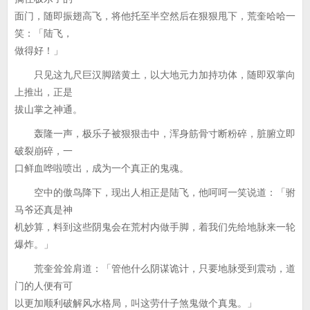
面门，随即振翅高飞，将他托至半空然后在狠狠甩下，荒奎哈哈一
笑：「陆飞，
做得好！」
只见这九尺巨汉脚踏黄土，以大地元力加持功体，随即双掌向
上推出，正是
拔山掌之神通。
轰隆一声，极乐子被狠狠击中，浑身筋骨寸断粉碎，脏腑立即
破裂崩碎，一
口鲜血哗啦喷出，成为一个真正的鬼魂。
空中的傲鸟降下，现出人相正是陆飞，他呵呵一笑说道：「驸
马爷还真是神
机妙算，料到这些阴鬼会在荒村内做手脚，着我们先给地脉来一轮
爆炸。」
荒奎耸耸肩道：「管他什么阴谋诡计，只要地脉受到震动，道
门的人便有可
以更加顺利破解风水格局，叫这劳什子煞鬼做个真鬼。」