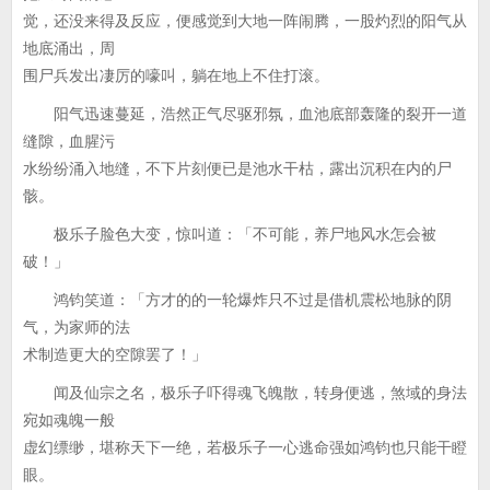
觉，还没来得及反应，便感觉到大地一阵闹腾，一股灼烈的阳气从
地底涌出，周
围尸兵发出凄厉的嚎叫，躺在地上不住打滚。
阳气迅速蔓延，浩然正气尽驱邪氛，血池底部轰隆的裂开一道
缝隙，血腥污
水纷纷涌入地缝，不下片刻便已是池水干枯，露出沉积在内的尸
骸。
极乐子脸色大变，惊叫道：「不可能，养尸地风水怎会被
破！」
鸿钧笑道：「方才的的一轮爆炸只不过是借机震松地脉的阴
气，为家师的法
术制造更大的空隙罢了！」
闻及仙宗之名，极乐子吓得魂飞魄散，转身便逃，煞域的身法
宛如魂魄一般
虚幻缥缈，堪称天下一绝，若极乐子一心逃命强如鸿钧也只能干瞪
眼。