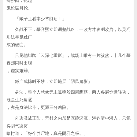
掩骄阳，抡起
鬼枪破月轮。
「贼子且看本少爷能耐！」
久战不下，慕容熙立即调整战略，一改方才凌冽攻势，以灵巧
步法寻觅臧广
成的破绽。
只见他脚踏「云深七重影」，战场上唯有一片骇然，十几个慕
容熙同时出现
，虚实难辨。
臧广成惊叫不妙，立即施展「阴风鬼影」
身法，整个人就像无主孤魂般四周飘荡，两人各展惊世轻功，
既是生死角逐
，亦是身法比斗，更添三分凶险。
外边激战正酣，荒村之内却是寂静深沉，鸿钧暗中潜入，只觉
得阴气凌厉，
暗忖道：「好个养尸地，真是阴邪之极。」