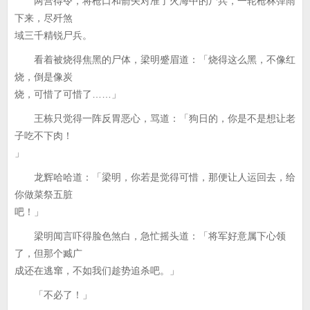
两营得令，将枪口和箭矢对准了火海中的尸兵，一轮枪林弹雨
下来，尽歼煞
域三千精锐尸兵。
看着被烧得焦黑的尸体，梁明蹙眉道：「烧得这么黑，不像红
烧，倒是像炭
烧，可惜了可惜了……」
王栋只觉得一阵反胃恶心，骂道：「狗日的，你是不是想让老
子吃不下肉！
」
龙辉哈哈道：「梁明，你若是觉得可惜，那便让人运回去，给
你做菜祭五脏
吧！」
梁明闻言吓得脸色煞白，急忙摇头道：「将军好意属下心领
了，但那个臧广
成还在逃窜，不如我们趁势追杀吧。」
「不必了！」