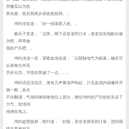
些傻瓜以为胜
券在握，然后我再从容收拾残局。」
鸿钧冷笑道：「好一招请君入瓮。」
极乐子笑道：「过奖，阁下还是省些口水，老老实实地献出修
为吧，乖乖做
我的尸兵吧。」
鸿钧淡淡一笑，望着血池说道：「以阴脉地气为根基，确实可
以蚕食任何高
手的元功，可惜你算漏了一点……」
鸿钧话还没说完，便有几声暴涨声响起，只见血池内就像炸开
锅一般，血水
不住翻涌，气泡咕噜咕噜地往上冒出，缠住鸿钧的尸兵纷纷失去了
力气，软绵绵
地倒在地上。
鸿钧趁势脱身，暗忖道：「好险，若非龙将军的计策，恐怕我
现在要被对方