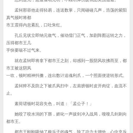
孟轲那容他走得轻易，连送数掌，只闻碰碰几声，浩荡的紫阳
真气顿时将都
市王震得内息紊乱，口吐朱红。
孔丘见状立即纳元敛气，催动儒门正气，加剧阵图运转之力，
压得都市王几
乎快要喘不过气来。
就在孟轲即将拿下都市王之刻，却感到一股阴风吹拂而至，都
市王被这阴风
一吹，顿时精神抖擞，连出数计追魂利爪，一个照面便逆转形式。
孟轲猝不及防之下被爪风扫中，左肩膀顿时皮开肉绽，血流不
止。
素荷珺顿时花容失色，叫道：「孟公子！」
她咬了咬水润的下唇，娇叱一声拔剑冲入战局，嗖嗖几剑刺向
都市王。
都市王刚刚吸纳了极乐子的魂气，除了功力大增外，心中充斥