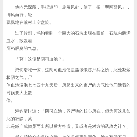
他内元深藏，手捏道印，施展风卦，使了一招「巽网骄风」，
御风而行，轻
飘飘地在荒村上空盘旋。
过了片刻，鸿钧看到一个巨大的石坑出现在眼前，石坑内装满
血水，散发着
腐朽腥臭的气息。
「莫非这便是阴司血池？」
鸿钧暗吃一惊，这阴司血池便是煞域锻炼尸兵之所，此处凝聚
极阴之气，尸
体血池浸泡七七四十九天后，所爬出来的丧尸的力气比他们活着的
时候要大上数
倍。
鸿钧暗忖道：「阴司血池，养尸地的核心所在，但为何这儿如
此的寂静，莫
非是臧广成倾巢而出所以后方空虚，又或者是对方的诱敌之计？」