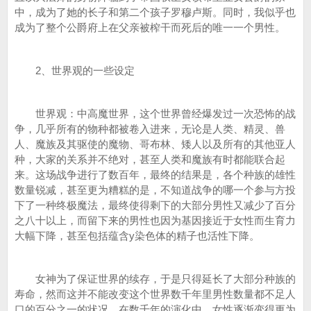
中，成为了她的长子和第二个孩子罗穆卢斯。同时，我似乎也
成为了整个公爵府上在父亲被榨干而死后的唯一一个男性。
2、世界观的一些设定
世界观：中高魔世界，这个世界曾经爆发过一次恐怖的战
争，几乎所有的物种都被卷入进来，无论是人类、精灵、兽
人、魔族及其驱使的魔物、哥布林、矮人以及所有的其他亚人
种，大家的关系并不绝对，甚至人类和魔族有时都能联合起
来。这场战争进行了数百年，最终的结果是，各个种族的雄性
数量锐减，甚至更为糟糕的是，不知道战争的哪一个参与方投
下了一种终极魔法，最终使得剩下的大部分男性又减少了百分
之八十以上，而留下来的男性也因为基因接近于女性而生育力
大幅下降，甚至包括蕴含y染色体的精子也活性下降。
女神为了保证世界的续存，于是只得延长了大部分种族的
寿命，然而这并不能改变这个世界数千年里男性数量都不足人
口的百分之一的状况。在数千年的演化中，女性逐渐变得更为