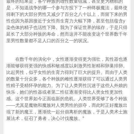
最终的结果是，各个种族的雄性数量锐减，甚至更为糟糕的
是，不知道战争的哪一个参与方投下了一种终极魔法，最终使
得剩下的大部分男性又减少了百分之八十以上，而留下来的男
性也因为基因接近于女性而生育力大幅下降，甚至包括蕴含y
染色体的精子也活性下降。我为了保证世界的续存，于是只得
延长了大部分种族的寿命，然而这并不能改变这个世界数千年
里男性数量都不足人口的百分之一的状况。
在数千年的演化中，女性逐渐变得更为强壮，其性器也逐
渐能够获得更强的快感和敏感度以刺激男性射精和卵巢排卵。
比起男性，似乎女性的生育力得到了巨大的提升。而由于人类
的数量十分众多，各个种族的雌性逐渐获得了可以通过人类男
性精子受精怀孕的能力。为了让人类男性沉迷于这些人外娘的
快乐，她们的性器或者第二性征逐渐变得比人类女性更加性
感。这个世界如今正面临新的危机。人类世界受够了各个种族
——尤其是魔物和魔族对人类男性的掠夺，而此时正好魔族出
现了新的魔王，逐渐统一起分崩离析的魔族，于是人类术士施
展法术，征召了勇者，决心讨伐魔族。”