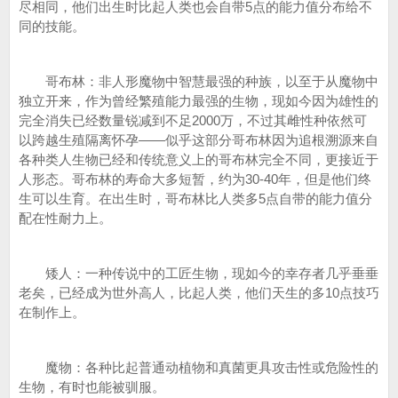
尽相同，他们出生时比起人类也会自带5点的能力值分布给不
同的技能。
哥布林：非人形魔物中智慧最强的种族，以至于从魔物中
独立开来，作为曾经繁殖能力最强的生物，现如今因为雄性的
完全消失已经数量锐减到不足2000万，不过其雌性种依然可
以跨越生殖隔离怀孕——似乎这部分哥布林因为追根溯源来自
各种类人生物已经和传统意义上的哥布林完全不同，更接近于
人形态。哥布林的寿命大多短暂，约为30-40年，但是他们终
生可以生育。在出生时，哥布林比人类多5点自带的能力值分
配在性耐力上。
矮人：一种传说中的工匠生物，现如今的幸存者几乎垂垂
老矣，已经成为世外高人，比起人类，他们天生的多10点技巧
在制作上。
魔物：各种比起普通动植物和真菌更具攻击性或危险性的
生物，有时也能被驯服。