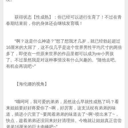
获得状态【性成熟】：你已经可以进行生育了！不过在青
春期结束前，你的身体还会继续发育哦！
“啊？这是什么神迹？”想了想我才几岁，就已经勃起超过
16厘米的大屌了，这不仅几乎是这个世界男性平均尺寸的两倍
多了，即使在一些原来世界的作品里都可以成为ntr小男孩
了。不过显然我是对这种事情没有什么兴趣的。“随他去吧。
有机会再说吧~”
【海伦娜的视角】
“哦呵呵，我可爱的弟弟，居然这么早就性成熟了吗？看
来姐姐要好好疼爱你了~啊，好厉害，这支法杖有弟弟的味
道，插进小穴里了~要闻着弟弟的味道去了~啊~喷出来了~，
快点，趁着弟弟还没回来好好清理掉。今晚就让姐姐真正尝尝
弟弟16厘米的巨大肉棒吧~”