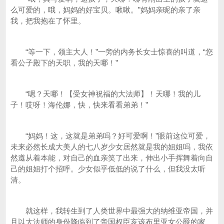
么可爱的，哦，妈妈的好宝贝。啾啾。”妈妈亲昵的亲了亲
我，把我抱在了怀里。
“等一下，领主大人！”一旁的内务长女士惊喜的叫道，“您
看公子殿下的天职，我的天哪！”
“嗯？天哪！【受女神祝福的大法师】！天哪！我的儿
子！哎呀！海伦娜，快，快来看看弟弟！”
“妈妈！这，这就是弟弟吗？好可爱啊！”眼前这位可爱，
未来必然长成大美人的七八岁少女居然就是我的姐姐吗，我依
然遵从着本能，对自己的血亲笑了出来，伸出小手挥舞着向自
己的姐姐打个招呼。少女似乎低低的说了什么，但我没太听
清。
就这样，我转生到了人类世界中最强大的纳维亚帝国，并
且以大法师的身份降临到了帝国权臣亥该布里亚女公爵的家