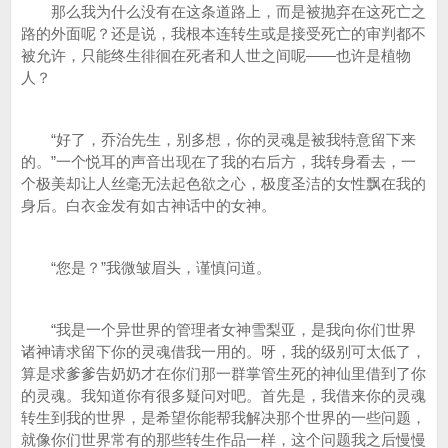
那么我为什么没有在这条道路上，而是被抛弃在这死亡之
路的外面呢？还是说，我根本连转生或是接受死亡的审判都不
被允许，只能终生徘徊在死者和人世之间呢——也许是植物
人？
“好了，乔治先生，别多想，你的灵魂是被我特意留下来
的。”一个悦耳的声音出现在了我的右后方，我转身看去，一
个极美却让人丝毫无法起色欲之心，极度圣洁的女性飘在我的
身后。白衣金发有如古神话中的女神。
“您是？”我微皱眉头，谨慎问道。
“我是一个异世界的管理者女神雪梨亚，是我向你们世界
诸神请求留下你的灵魂借我一用的。呀，我的级别可太低了，
算是求爹爹告奶奶才在你们那一群掌管生死的神仙里借到了你
的灵魂。我知道你有很多疑问对吧。首先是，我借来你的灵魂
转生到我的世界，是希望你能帮我解决那个世界的一些问题，
就像你们世界常有的那些转生作品一样，这个问题我之后慢慢