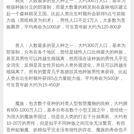
精灵：人数最多的亚人种之一，大约300万人口，基本为
根据种族分立的部落制，而最大数量的精灵则在森林地区建立
起一个森林精灵王国。比起人类出生时额外会获得5点弓箭能
力值（黑暗精灵为剑术），男性人口不足1万人，大多数为贵
族圈养，平均寿命为1000岁，可生育年龄大约为120-800岁
兽人：人数最多的亚人种之一，大约300万人口，基本为
部落制，分布在各个地区，曾经是雄性人口比例最大的种族，
甚至其男性可以跨越生殖隔离，然而现在该种族的男性几乎完
全消失，反倒是其女性开始向人类外观进化，并且可以跨越生
殖隔离了。所有的繁育几乎靠掳掠其他种族男性来获得。比起
人类在出生时额外获得5点力量能力值。平均寿命为500岁，
可生育年龄大约为15-450岁
魔族：包含数个亚种的对类人型智慧魔物的统称，大约拥
有800-1000万人口，基本分布在数个小型王国之中，曾经统一
为强大的魔族帝国过，但是在人类的打击下分崩离析。大约有
10-20万的男性，但是似乎不同种族之间完全无法繁育。有些
亚种如魅魔、妖精似乎完全没有雄性的存在。魔族的寿命也不