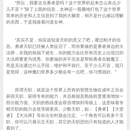
“所以，我要去当勇者是吗？这个世界听起来怎么有点少
儿不宜？”除了上面的信息，女神还一股脑地打包了这个世界
简单的历史和人文信息到了我的大脑里，倒不是什么难以理解
的东西，于是我接着问道女神。
“其实不是，你应该知道天职的意义了吧，通过刚才的信
息。勇者天职已经被人类征召了，而你要做的是勇者身边的大
法师，在我的祝福下诞生，你的能力会比所有历史上出现过的
大法师要更为优秀。你要做的并不完全是帮助勇者击败魔王，
而是无论通过什么手段，维护和平就行。至于少儿不宜，我只
是觉得，这种魔幻世界多少都会有一点吧，你习惯就好。”
所谓天职，就是这个世界上所有的智慧生物在成年之后会
获得天职，获得专有的能力，并且根据其熟练程度逐渐增加一
部分能力值。天职的熟练度会双倍增加到等级上，这意味着专
精天职的能力会使等级更高。少数天职，如：【勇者】【大贤
者】【大法师】等在出生时就会注定。一个角色可以有多个天
职，你可以只展示主天职，其它的天职恐怕只有知道的人才能
看到了。