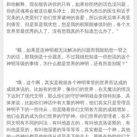
和你解释。现在能告诉你的只有，如果你拒绝的话也没问题，
你的灵魂将会被送往极乐净土，因为你作为杰出的医生和近乎
完美的人类受到了你们世界诸神的喜爱，所以你死后将不再受
到痛苦。但是算是我求您，您是我的权限能够借到的，各个大
世界里最优秀的人了。没有您我真的不知道怎么办了。”
“额，如果是连神明都无法解决的问题而我能助您一臂之
力的话，那我倒是十分愿意。不过我很想知道一些您说的这个
神明等级的事情，为什么都是世界的神明，还有所差别呢？”
“哦，这个啊，其实是根据各个神明掌管的世界所达成的
成就来说的。比如有的世界，像你们的世界，在无魔法的情况
下达到了现代文明，那么你们的守护神明就会变得特别多。具
体来说，比如你们神话中有大量的神明，他们其实只是管理员
神明手下的一些侍从，但是随着你们文明各方面的成就增加，
他们会真的成为你们世界的守护神。你们世界的管理者，在不
同文明有不同的叫法，有叫他盘古的，有叫他克洛诺斯的，有
叫他盖亚的，有叫他湿婆的等等等等，其实都是一个神，其他
的一些神仙都是他的侍从或是手下的兵士，最终在协助你们文