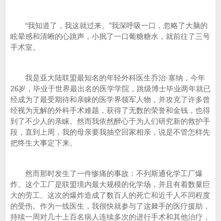
“我知道了，我这就过来。”我深呼吸一口，忽略了大脑的
眩晕感和清晰的心跳声，小抿了一口葡糖糖水，就前往了三号
手术室。
我是亚大陆联盟最知名的年轻外科医生乔治·塞纳，今年
26岁，毕业于世界最出名的医学学院，跳级博士毕业两年就已
经成为了最受期待和亲睐的医学界领军人物，并攻克了许多曾
经视为无解的外科手术难题，获得了无数的荣誉和金钱，也得
到了不少人的亲睐。然而我依然醉心于为人们研究新的救护手
段，直到上周，我的母亲要我抽空回家相亲，说是不管怎样先
把终生大事定下来。
然而那时发生了一件惨痛的事故：不列斯通化学工厂爆
炸。这个工厂是联盟境内最大规模的化学场，并且有着数量巨
大的劳工。这次的爆炸造成了数百人的死亡和近千人不同程度
的受伤。作为一线医生，我很快就参与了这棘手的医疗援助，
持续一周对几十上百名病人连续多次的进行手术和其他治疗，