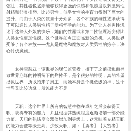
强壮，其性器也逐渐能够获得更强的快感和敏感度以刺激男性
射精和卵巢排卵。比起男性，似乎女性的生育力得到了巨大的
提升。而由于人类的数量十分众多，各个种族的雌性逐渐获得
了可以通过人类男性精子受精怀孕的能力。为了让人类男性沉
迷于这些人外娘的快乐，她们的性器或者第二性征逐渐变得比
人类女性更加性感。这个世界如今正面临新的危机。人类世界
受够了各个种族——尤其是魔物和魔族对人类男性的掠夺，决
心讨伐魔族。
女神雪梨亚：该世界的现任监管者，接下了之前摸鱼而导
致世界崩坏的神明留下的烂摊子，是个很好的神明，真的希望
拯救世界，所以招来了男主，而她本身是个挺低级的神，这个
世界又比较边缘，所以能力不足
天职：这个世界上所有的智慧生物在成年之后会获得天
职，获得专有的能力，并且根据其熟练程度逐渐增加一部分能
力值。天职的熟练度会双倍增加到等级上，这意味着专精天职
的能力会使等级更高。少数天职，如：【勇者】【大贤者】