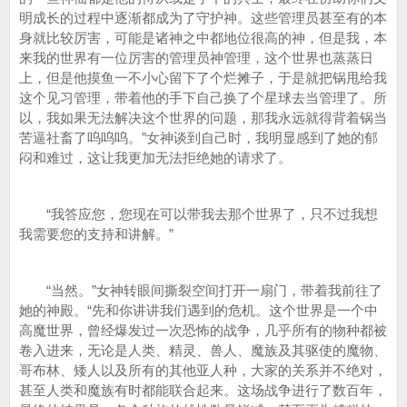
明成长的过程中逐渐都成为了守护神。这些管理员甚至有的本
身就比较厉害，可能是诸神之中都地位很高的神，但是我，本
来我的世界有一位厉害的管理员神管理，这个世界也蒸蒸日
上，但是他摸鱼一不小心留下了个烂摊子，于是就把锅甩给我
这个见习管理，带着他的手下自己换了个星球去当管理了。所
以，我如果无法解决这个世界的问题，那我永远就得背着锅当
苦逼社畜了呜呜呜。”女神谈到自己时，我明显感到了她的郁
闷和难过，这让我更加无法拒绝她的请求了。
“我答应您，您现在可以带我去那个世界了，只不过我想
我需要您的支持和讲解。”
“当然。”女神转眼间撕裂空间打开一扇门，带着我前往了
她的神殿。“先和你讲讲我们遇到的危机。这个世界是一个中
高魔世界，曾经爆发过一次恐怖的战争，几乎所有的物种都被
卷入进来，无论是人类、精灵、兽人、魔族及其驱使的魔物、
哥布林、矮人以及所有的其他亚人种，大家的关系并不绝对，
甚至人类和魔族有时都能联合起来。这场战争进行了数百年，