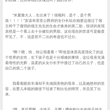
“米夏雅大人，生出来了！很顺利，是个，是个男
孩！！！！”亥该布里亚公爵府的女仆长站在稳婆边接过了领
主榨干了瘦弱的领主先生的生命才换来的第二胎，惊讶的发现
居然是一个看上去十分健壮的男胎。这在现在的世道可是极度
罕见了。不，说是世不二出的奇迹也不过分。
“啊？嗯，快，快让我看看！”即使是体质高度强化了的这
个世界的女性，生下孩子也是十分艰难的事情，这位母亲充满
着母性的光辉，温柔的从女仆长手中接过了自己的儿子，也是
自己的第二个孩子。
我看着眼前丰满却不失倾国美艳的母亲，以及她慈祥的笑
容，在婴儿本能的驱使下结束了刚出生的啼哭，并且笑了出
来。
“哦，真可爱啊，这孩子，天哪！哪有刚出生的孩子就这