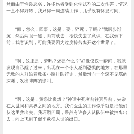
然而由于性质恶劣，许多伤者受到化学试剂的二次伤害，情况
一直不得好转，我只得一周连续工作，几乎没有休息时间。
“额，怎么，回事，这是，要，猝死，了吗？”我脚步渐
沉，然后两眼一黑，向前载去，很快失去了意识。在我倒下
前，我意识到，可能我要因为过度操劳离开这个世界了。
“啊，这里是，梦吗？还是什么？”好像仅仅一瞬间，我就
发现自己醒了过来，出现在一个令人感到恐惧的地方，在那里
无数的人群沿着数条小路排队行走，然后滑向一个深不见底的
深渊，发出阵阵的惨叫。
“啊，这是，黄泉比良坂？”神话中死者前往冥界前，夹杂
在人世间和冥界之间的地方。我们医生的工作似乎就是把他们
从这里救出去。我环顾四周，果然有许多人从队伍中被抽离出
去，向上飞到了似乎象征人世的出口。