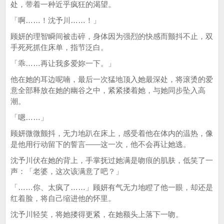
处，带着一种近乎疯狂的渴望。
「啊……！沈予川……！」
顾妍的理智瞬间被击碎，身体因为强烈的快感而颤抖不止，双
手死死抓住床单，指节泛白。
「乖……再让我多爱妳一下。」
他在她的耳边呢喃，最后一次猛地顶入她最深处，将滚烫的爱
意全部释放在她的幽谷之中，紧紧搂着她，与她同步坠入高
潮。
「嗯……」
顾妍微微颤抖，无力地趴在床上，感受着他在体内的温热，像
是他用行动留下的誓言——这一次，他不会再让她逃。
沈予川伏在她的背上，手掌抚过她满是吻痕的肌肤，低笑了一
声：「老婆，这次该满意了吧？」
「……你、太疯了……」顾妍有气无力地瞪了他一眼，却还是
红着脸，将自己缩进他的怀里。
沈予川轻笑，将她搂得更紧，在她额头上落下一吻。