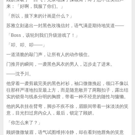
来：「好啊，我服了你们。」
「所以，接下来的计画是什么？」
苏雅立刻递出一封黑色玫瑰信封，语气满是期待地笑道——
「Boss，该轮到我们升级游戏了！」
「叩、叩、叩——」
一道清脆的敲门声，让所有人的动作顿住。
门推开的瞬间，一袭黑色风衣的男人，迈步走了进来。
——沈予川。
他穿着一袭剪裁完美的黑色衬衫，袖口微微挽起，领口不像以
往那样严谨地扣至最上方，而是随意敞开了两颗扣子，露出结
实的锁骨与线条分明的胸膛，带着一种不经意的随性与慵懒。
他的风衣挂在臂弯，脚步不疾不徐，眉眼间带着一抹淡淡的笑
意，目光扫过房内众人，最后，锁定了顾妍。
「你怎么来了？」
顾妍微微皱眉，语气试图维持冷静，却在看到他唇角的笑意