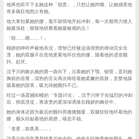
他再也听不下去她这种「指责」，只想让她闭嘴、让她感受他
有多疯狂地想占有她。
他大掌扣紧她的腰，毫不留情地开始冲刺，每一次都用力撞入
她最深处，狠狠地研磨着她最敏感的点！
「唔……嗯……！」
顾妍的呻吟声被他吞没，理智已经被这场强势的律动完全击
溃，她的双腿不自觉地更紧地环住他的腰，随着他的进攻颤
抖、起伏。
沈予川的吻从她的唇一路向下，沿着她的下颚、锁骨，直到她
胸前的蓓蕾，湿热的舌尖再次啃咬着她柔嫩的肌肤，贪婪地舔
舐着她的甜美，吸允得她颤抖不已。
经过一场震撼80楼的「专题讨论」，沈予川终于在猛烈的冲刺
后，彻底溃堤，将滚烫的爱深深洒落在顾妍的幽谷中。
她的身体还因为最后的颤抖而微微颤栗，双腿软软地环着他的
腰，额头轻贴着他的肩膀，喘息不稳。
「老婆，妳真美……」
沈予川的语气透着情事后的余韵，他低头轻吻着她的额头，修