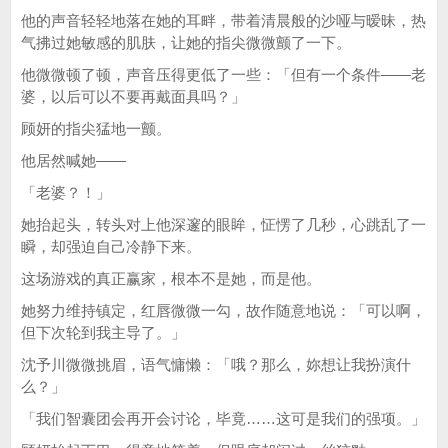
他的声音轻轻地落在她的耳畔，带着清晨般的沙哑与暧昧，热
气拂过她敏感的肌肤，让她的指尖微微颤了一下。
他微微顿了顿，声音压得更低了一些：「但有一个条件——老
婆，以后可以不要再戴面具吗？」
顾妍的指尖猛地一颤。
他居然喊她——
「老婆？！」
她抬起头，转头对上他深邃的眼眸，怔愣了几秒，心跳乱了一
瞬，却强迫自己冷静下来。
这场游戏的真正赢家，根本不是她，而是他。
她努力维持镇定，红唇微微一勾，故作随意地说：「可以啊，
但下次轮到我主导了。」
沈予川微微挑眉，语气慵懒：「哦？那么，妳想让我扮演什
么？」
「我们智囊团会再开会讨论，毕竟……这可是我们的强项。」