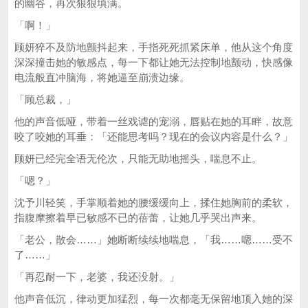
的幽谷，再次狠狠填满。
「啊！」
顾妍猝不及防地颤抖起来，手指死死抓紧床单，他从这个角度
深深撞击她的敏感点，每一下都让她无法控制地颤动，快感像
电流般直冲脑海，将她逼至崩溃边缘。
「顾总裁，」
他的声音低哑，带着一丝戏谑的宠溺，唇贴在她的耳畔，故意
咬了咬她的耳垂：「还能思考吗？现在的会议内容是什么？」
顾妍已经完全语无伦次，只能无助地摇头，喘息不止。
「嗯？」
沈予川轻笑，手掌顺着她的腰缓缓向上，揉住她胸前的柔软，
指腹摩擦着早已敏感不已的蓓蕾，让她几乎哭出声来。
「老公，散会……」她断断续续地喘息，「我……嗯……受不
了……」
「再忍耐一下，老婆，我还没射。」
他声音低沉，律动更加猛烈，每一次都毫无保留地顶入她的深