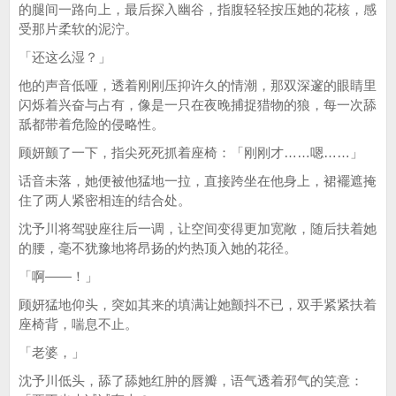
的腿间一路向上，最后探入幽谷，指腹轻轻按压她的花核，感
受那片柔软的泥泞。
「还这么湿？」
他的声音低哑，透着刚刚压抑许久的情潮，那双深邃的眼睛里
闪烁着兴奋与占有，像是一只在夜晚捕捉猎物的狼，每一次舔
舐都带着危险的侵略性。
顾妍颤了一下，指尖死死抓着座椅：「刚刚才……嗯……」
话音未落，她便被他猛地一拉，直接跨坐在他身上，裙襬遮掩
住了两人紧密相连的结合处。
沈予川将驾驶座往后一调，让空间变得更加宽敞，随后扶着她
的腰，毫不犹豫地将昂扬的灼热顶入她的花径。
「啊——！」
顾妍猛地仰头，突如其来的填满让她颤抖不已，双手紧紧扶着
座椅背，喘息不止。
「老婆，」
沈予川低头，舔了舔她红肿的唇瓣，语气透着邪气的笑意：