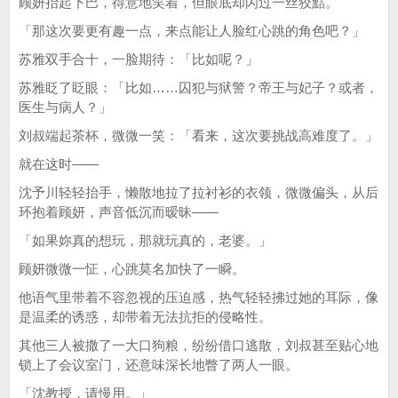
顾妍抬起下巴，得意地笑着，但眼底却闪过一丝狡黠。
「那这次要更有趣一点，来点能让人脸红心跳的角色吧？」
苏雅双手合十，一脸期待：「比如呢？」
苏雅眨了眨眼：「比如……囚犯与狱警？帝王与妃子？或者，
医生与病人？」
刘叔端起茶杯，微微一笑：「看来，这次要挑战高难度了。」
就在这时——
沈予川轻轻抬手，懒散地拉了拉衬衫的衣领，微微偏头，从后
环抱着顾妍，声音低沉而暧昧——
「如果妳真的想玩，那就玩真的，老婆。」
顾妍微微一怔，心跳莫名加快了一瞬。
他语气里带着不容忽视的压迫感，热气轻轻拂过她的耳际，像
是温柔的诱惑，却带着无法抗拒的侵略性。
其他三人被撒了一大口狗粮，纷纷借口逃散，刘叔甚至贴心地
锁上了会议室门，还意味深长地瞥了两人一眼。
「沈教授，请慢用。」