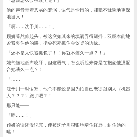
「总裁怎么会被取笑呢？」
他的声音带着恶劣的宠溺，语气是怜惜的，却毫不犹豫地更深
地挺入！
「啊……沈予川……！」
顾妍蓦然仰起头，被这突如其来的填满弄得颤抖，双腿本能地
紧紧夹住他的腰，指尖死死抓住会议桌的边缘。
「还不是太快被抓包了！！你就不装久一点？！」
她气恼地低声咬牙，但这语气，怎么听起来像是在抱怨他没配
合她演久一点？！
「……」
沈予川一时语塞，他总不能说是因为怕自己老婆跟别人（机器
人？？？）跑了吧？！
那只能——
「唔……！」
顾妍的话还没说完，便被沈予川狠狠地啃住红唇，封住她的
嘴！