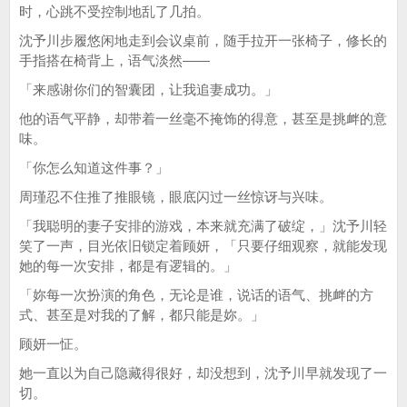
时，心跳不受控制地乱了几拍。
沈予川步履悠闲地走到会议桌前，随手拉开一张椅子，修长的
手指搭在椅背上，语气淡然——
「来感谢你们的智囊团，让我追妻成功。」
他的语气平静，却带着一丝毫不掩饰的得意，甚至是挑衅的意
味。
「你怎么知道这件事？」
周瑾忍不住推了推眼镜，眼底闪过一丝惊讶与兴味。
「我聪明的妻子安排的游戏，本来就充满了破绽，」沈予川轻
笑了一声，目光依旧锁定着顾妍，「只要仔细观察，就能发现
她的每一次安排，都是有逻辑的。」
「妳每一次扮演的角色，无论是谁，说话的语气、挑衅的方
式、甚至是对我的了解，都只能是妳。」
顾妍一怔。
她一直以为自己隐藏得很好，却没想到，沈予川早就发现了一
切。