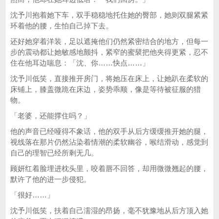
沈予川抱着她下车，双手稳稳地托住她的臀部，她则双腿紧紧
环着他的腰，生怕自己掉下去。
还好她穿着洋装，足以遮掩他们仍然紧密结合的地方，但每一
步的震动都让她敏感地颤抖，紧窄的蜜襞把他夹得更紧，忍不
住在他耳边喘息：「沈、你……快点……」
沈予川低笑，直接推开房门，将她压在床上，让她趴在柔软的
床铺上，膝盖微跪在床边，姿势乖顺，像是等待被征服的猎
物。
「老婆，还能撑住吗？」
他的声音已经哑得不象话，他的双手从后方缓缓推开她的腿，
视线落在那片仍然沾染着情潮的柔软幽谷，喉结滑动，感觉到
自己的理智已经所剩无几。
顾妍红着脸埋进枕头里，咬着唇不回答，却用微微翘起的腰，
默许了他的进一步侵犯。
「很好……」
沈予川低笑，扶着自己濡湿的昂扬，毫不犹豫地从后方顶入她