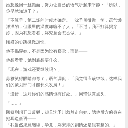
她想挽回一丝颜面，努力让自己的语气听起来平静：「所以，
你早就知道了？」
「不算早，第二场的时候才确定。」沈予川微微一笑，语气懒
洋洋的，但眼里的温度却骗不了人，「不过，我不打算揭穿
妳，因为我想看看，妳究竟会怎么做。」
顾妍的心跳微微加快。
他不揭穿她，不是因为没有察觉，而是——
他想看看，她到底想要什么。
「现在，游戏还要继续吗？」
苏雅笑得眼睛都弯了，语气调侃：「我觉得应该继续，这样我
们的策划部门才能长久发展！」
「没错，这对妳们的感情也有好处。」周瑾认真点头。
「……」
顾妍刚想开口反驳，却见沈予川忽然走向她，謥他后方俯身在
她耳边低语——
「我当然愿意继续，毕竟，妳安排的剧情还是很有趣的。」