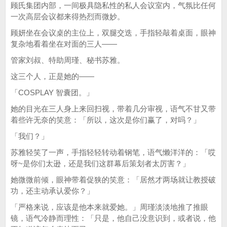
顾氏集团内部，一间极具隐私性的私人会议室内，气氛比任何
一次高层会议都来得热烈而微妙。
顾妍坐在会议桌的主位上，双腿交迭，手指轻敲着桌面，眼神
复杂地看着坐在对面的三人——
管家刘叔、特助周瑾、秘书苏雅。
这三个人，正是她的——
「COSPLAY 智囊团。」
她的目光在三人身上来回扫视，带着几分审视，语气不甘又带
着些许无奈的笑意：「所以，这次是你们赢了，对吗？」
「我们？」
苏雅轻笑了一声，手指轻轻转动着钢笔，语气懒洋洋的：「哎
呀~是你们太逊，还是我们这群幕后策划者太厉害？」
她微微前倾，眼神带着促狭的笑意：「居然才两场就让教授破
功，还主动承认爱你？」
「严格来说，应该是他本来就爱她。」周瑾淡淡地推了推眼
镜，语气冷静而理性：「只是，他自己没意识到，或者说，他