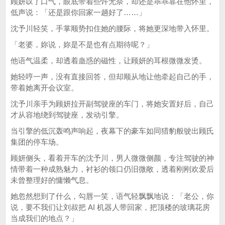
顾妍叹了口气，眼底带着些许无奈，却还是乖乖靠在他怀里，
低声说：「还是跟你回家一趟好了……」
沈予川轻笑，手掌顺势扣住她的腰际，将她更深地带入怀里。
「老婆，妳说，妳是不是也有点期待呢？」
他语气温柔，却透着蛊惑的磁性，让顾妍的耳根微微发烫。
她轻哼一声，没有直接回答，但却顺从地让他牵起自己的手，
带着她离开会议室。
沈予川亲手为顾妍拉开副驾驶座的车门，将她安置好后，自己
才从容地绕到驾驶座，发动引擎。
当引擎的低沉轰鸣声响起，夜幕下的豪车如同猎豹般驶出顾氏
集团的停车场。
顾妍侧头，看着开车的沈予川，男人微微侧颜，专注驾驶的神
情带着一种成熟魅力，衬衫的领口仍旧微敞，透着刚刚欢爱后
未曾整理好的慵懒气息。
她忽然想到了什么，勾唇一笑，语气轻飘飘地说：「老公，你
说，要不我们让刘叔把 AI 机器人带回家，把顶楼的玻璃花房
当成我们的地点？」