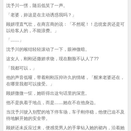
沈予川一愣，随后低笑了一声。
「老婆，妳这是在主动诱惑我吗？」
顾妍理直气壮，在商言商的说：「不然呢！！总统套房还是可
以给客人的，不能浪费。」
「……」
沈予川的喉结轻轻滚动了一下，眼神微暗。
这女人，刚刚还撒娇求饶，现在翻脸不认人了??
「我都可以，」
他的声音低哑，带着刚刚压抑许久的情绪，「醒来老婆还在，
在哪里我都可以接受。」
顾妍微微一怔，她听得出这句话里的深意。
他不是执着于地点，而是……她在不在他身边。
当沈予川驶入别墅的地下停车场，车子刚停稳，他便已迫不及
待地解开她的安全带。
顾妍还未反应过来，便感觉男人的手掌钻入她的裙内，沿着她