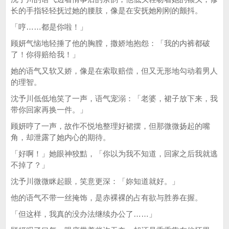
长的手指轻轻抚过她的腰肢，像是在安抚她刚刚的颤抖。
「哼……都是你啦！」
顾妍气恼地轻捶了他的胸膛，撒娇地抱怨：「我的内裤都破
了！你得赔给我！」
她的语气又软又娇，像是在索取赔偿，但又无形地勾动着男人
的理智。
沈予川低低地笑了一声，语气宠溺：「老婆，裙子放下来，我
带你回家再换一件。」
顾妍哼了一声，故作不悦地整理好裙摆，但那微微扬起的嘴
角，却泄露了她内心的期待。
「好啊！」她眼神狡黠，「你以为我不知道，回家之后我就逃
不掉了？」
沈予川微微眯起眼，笑意更深：「妳知道就好。」
他的语气不带一丝掩饰，是赤裸裸的占有欲与胜券在握。
「但这样，我真的没办法继续办公了……」