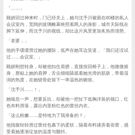
「……」
顾妍回过神来时，门已经关上，她与沈予川被困在80楼的私人
会议室内，宽阔的玻璃帷幕映照着两人的身影，城市天际线在
脚下延伸，而沈予川的视线，却比这片风景更加炙热而强势。
「老婆，」
他的手缓缓滑过她的腰际，低声在她耳边笑道，「我们还没试
过……会议室。」
顾妍刚想转身，却被他扣住肩膀，直接按回椅子上，他微微俯
身，唇贴上她的肩胛，舌尖细细舔舐着她光滑的肌肤，带着湿
润的热度，在她锁骨处留下一串温热的吻痕。
「沈予川……！」
她喘息一声，想要反抗，却被他一把扯下低胸洋装的领口，红
色布料滑落，露出内里粉红色的蕾丝内衣。
「这么粉嫩……是特地为了我准备的？」
他指腹轻轻滑过蕾丝包裹下的柔软，隔着布料揉弄着蓓蕾，感
受着她逐渐绽放的温度与颤抖。