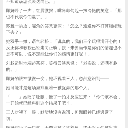
不知道该怎么表达而已。」
顾妍哼了一声，红唇微抿，嘴角却勾起一抹冷艳的笑意：「那
也不代表你们赢了。」
苏雅一挑眉，嘴角的笑意更深：「怎么？难道你不打算继续玩
下去？」
她双手一摊，语气轻松：「说真的，我们三个玩得满开心的！
反正你和教授已经走向正轨，接下来要当作是你们的情趣也不
是不可以，说不定能让你们的感情更好呢！」
刘叔适时地端起茶杯，笑得云淡风轻：「老实说，还满有趣
的。」
顾妍的眼神微微一变，她环视着三人，忽然意识到——
她可能才是这场游戏里唯一被捉弄的那个人。
「……」她眨了眨眼，慢了一拍才反应过来：「你们该不会，
一开始就已经料到这个结果了吧？」
三人对视了一眼，默契地没有说话，但那眼神已经透露了一
切。
顾妍深吸了一口气，无奈地揉了揉额角，终于忍不住笑出声