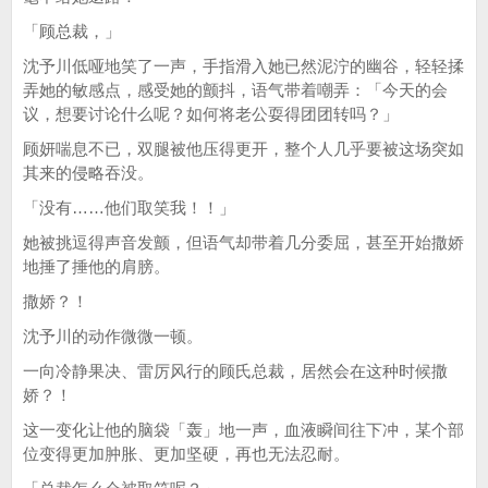
「顾总裁，」
沈予川低哑地笑了一声，手指滑入她已然泥泞的幽谷，轻轻揉
弄她的敏感点，感受她的颤抖，语气带着嘲弄：「今天的会
议，想要讨论什么呢？如何将老公耍得团团转吗？」
顾妍喘息不已，双腿被他压得更开，整个人几乎要被这场突如
其来的侵略吞没。
「没有……他们取笑我！！」
她被挑逗得声音发颤，但语气却带着几分委屈，甚至开始撒娇
地捶了捶他的肩膀。
撒娇？！
沈予川的动作微微一顿。
一向冷静果决、雷厉风行的顾氏总裁，居然会在这种时候撒
娇？！
这一变化让他的脑袋「轰」地一声，血液瞬间往下冲，某个部
位变得更加肿胀、更加坚硬，再也无法忍耐。