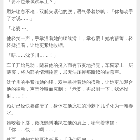
「要不也来试试车上？」
顾妍喘息不稳，双腿夹紧他的腰，语气带着娇嗔：「你都动手
了才说……」
「老婆~~」
他轻笑一声，手掌沿着她的腰线滑上，掌心覆上她的蓓蕾，轻
轻揉捏着，让她更紧地收缩。
「唔……沈予川……！」
车子开始晃动，随着他的挺入而有节奏地摇晃，车窗蒙上一层
薄雾，将内部的情潮掩盖，却无法压抑那断续的喘息声。
沈予川的手紧扣她的腰，双手掌控着她的摆动，让她更加迎合
他的律动，声音沙哑而克制：「老婆，再忍耐一下，我还没
射……！」
顾妍已经快要崩溃了，身体在他疯狂的冲刺下几乎化为一滩春
水。
她咬着下唇，微微颤抖地趴在他的肩上，喘息着求饶：
「你……快……啊……」
然而，他却在她耳边低语：「我们回房。」