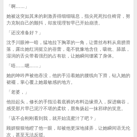
「啊……」
她被这突如其来的刺激弄得细细喘息，指尖死死扣住椅背，努
力克制自己的颤抖，却发现理智早已开始崩溃。
「还没准备好？」
沈予川眼神一暗，猛地拉下胸罩的一角，让蕾丝布料从肩膀滑
落，露出她红润挺立的蓓蕾，毫不犹豫地含住，吸吮、舔舐，
湿润的舌尖带着强烈的占有欲，让她瞬间绷紧了身体。
「唔……嗯……」
她的呻吟声被他吞没，他的手沿着她的腰线向下滑，钻入她的
裙襬，掌心覆上她最敏感的地方。
「老婆，」
他抬起头，修长的手指沿着底裤的布料边缘滑入，探进幽谷，
感受那片早已泥泞不堪的柔软，唇角扬起一抹邪肆的笑意。
「该不会刚刚看到我，就开始流蜜汁了吧？」
顾妍狠狠地瞪了他一眼，却被他更深地揉弄，让她瞬间语无伦
次，甚至无法反驳。