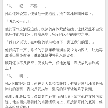
「沈……嗯……不要……」
她话还没说完，便被他一把抱起，抵在落地玻璃帷幕上。
「叫老公~宝贝」
他的语气充满压迫感，炙热的身体紧贴着她，让她双腿不自觉
地环住他的腰际，脚底悬空，完全陷入他的掌控之中。
「我们来试试，在80楼的玻璃帷幕下，见证我们的爱。」
他低笑了一声，修长的手指顺着湿润的花径向内深入，让她再
度溢出更多蜜液，准备迎接即将到来的占有。
顾妍还来不及反应，便被沈予川猛地抱起，直接放到会议桌
上！
「沈……啊！」
她才刚惊呼出口，便被男人紧扣着腰肢，俯身更激烈地吸吮她
胸前的蓓蕾，舌尖反复描绘，湿润的舔舐让她几乎发颤。
他用力地吮吸着，像是要在她雪白的肌肤上留下他存在过的痕
迹，他的指尖沿着她的裙襬缓缓向上，直接撕开她的底裤，丝
毫不给她退路！