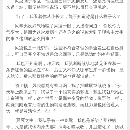
风凌脑子很乱，他在自己房子思前想后，还是觉得应该过
来道个歉，顺便将事情说清，要不然以后只会更尴尬。
“行了，我看着你从小长大，能不知道你是什么样子么？”
风辛夷没好气地瞪了风凌一眼，又接着问道：“你说你力
气变大，是因为这次发病？还有你之前说你梦到了现实中发生
的事？这到底怎么回事？”
风凌也是一脸郁闷，这些不符合常理的事全发生在自己身
上，可自己完全不知道是怎么回事，只是隐隐约约有些猜测。
“我也不知道啊，昨天晚上我就断断续续地梦见正在和一
条赤红色的巨龙在打斗，后面又不知从哪窜过来一群怪物，见
人就咬。后来那群怪物的的面貌也逐渐清楚。”
顿了顿，风凌感觉有些口渴，抿了抿嘴唇继续说道：“今
天早上醒来之前，我做了一个很真实的梦境，梦里我就想站在
上帝视角一样，这个世界全是那种变异的怪物，像野兽一样，
察觉到附近有活着的生物就追逐撕咬。而且力量也比普通人
大。就是灵活性差一些。”
“冥冥之中，我似乎有一种直觉，我也是感染了那种病
毒，只是被我体内原先那种病毒吞噬吸收，并且进化了，所以