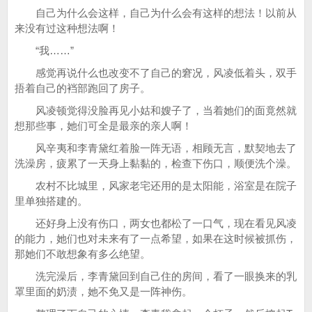
自己为什么会这样，自己为什么会有这样的想法！以前从
来没有过这种想法啊！
“我……”
感觉再说什么也改变不了自己的窘况，风凌低着头，双手
捂着自己的裆部跑回了房子。
风凌顿觉得没脸再见小姑和嫂子了，当着她们的面竟然就
想那些事，她们可全是最亲的亲人啊！
风辛夷和李青黛红着脸一阵无语，相顾无言，默契地去了
洗澡房，疲累了一天身上黏黏的，检查下伤口，顺便洗个澡。
农村不比城里，风家老宅还用的是太阳能，浴室是在院子
里单独搭建的。
还好身上没有伤口，两女也都松了一口气，现在看见风凌
的能力，她们也对未来有了一点希望，如果在这时候被抓伤，
那她们不敢想象有多么绝望。
洗完澡后，李青黛回到自己住的房间，看了一眼换来的乳
罩里面的奶渍，她不免又是一阵神伤。