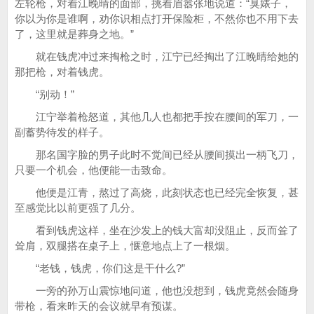
左轮枪，对着江晚晴的面部，挑着眉嚣张地说道：“臭婊子，
你以为你是谁啊，劝你识相点打开保险柜，不然你也不用下去
了，这里就是葬身之地。”
就在钱虎冲过来掏枪之时，江宁已经掏出了江晚晴给她的
那把枪，对着钱虎。
“别动！”
江宁举着枪怒道，其他几人也都把手按在腰间的军刀，一
副蓄势待发的样子。
那名国字脸的男子此时不觉间已经从腰间摸出一柄飞刀，
只要一个机会，他便能一击致命。
他便是江青，熬过了高烧，此刻状态也已经完全恢复，甚
至感觉比以前更强了几分。
看到钱虎这样，坐在沙发上的钱大富却没阻止，反而耸了
耸肩，双腿搭在桌子上，惬意地点上了一根烟。
“老钱，钱虎，你们这是干什么?”
一旁的孙万山震惊地问道，他也没想到，钱虎竟然会随身
带枪，看来昨天的会议就早有预谋。