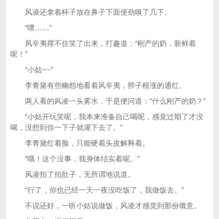
风凌还拿着杯子放在鼻子下面使劲嗅了几下。
“噗……”
风辛夷撑不住笑了出来，打趣道：“刚产的奶，新鲜着
呢！”
“小姑~~”
李青黛有些幽怨地看着风辛夷，脖子根涨的通红。
两人看的风凌一头雾水，于是便问道：“什么刚产的奶？”
“小姑开玩笑呢，我本来准备自己喝呢，感觉过期了才没
喝，没想到你一下子就灌下去了。”
李青黛红着脸，只能硬着头皮解释着。
“哦！这个没事，我身体结实着呢。”
风凌拍了拍肚子，无所谓地说道。
“行了，你也已经一天一夜没吃饭了，我做饭去。”
不说还好，一听小姑说做饭，风凌才感觉到那份饿意。