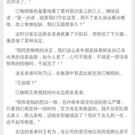
点办法了。”
江晚晴脸色凝重地看了看对面沙发上的三人，继续说
道：“退一步讲，就算我们守在这里，用不了多久就会断水断
电，加上食物短缺，我们又能撑多久？”
这时沙发左边那名老者犹豫了片刻后，突然拍了下大腿，
像是做了某种决定。
“我同意晚晴的决定，我们这么多年都是踩着鲜血自己杀
出来的这条血路，如今人老了，心可不能老，不就是一群没有
智商的怪物吗，干就完了！”
这名老者叫孙万山，在集团中算是比较支持江晚晴的。
“王叔呢？”
江晚晴又将视线转向右边那名老者。
“我和老钱的想法一致，也许根本就没你说的那么严重，
只要我们再坚持一段时间，官方肯定有救援的。我不信军队那
么多人，那么多枪，还能全部被感染了？现在下去九死一生，
还不如等救援。”
右边的老者叫王有为，在公司的资历地位和其他两位差不