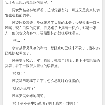
我才会出现力气暴涨的情况。”
两女聚精会神地听着，总感觉很玄幻，可这又是真真切切
发生在眼前的事。
风凌昨晚高烧，身体蒸发了大量的水分，今早起来一口水
没喝，现在口渴的厉害。看见桌子上摆着一杯奶，都是一家
人，他便也没有客气，端起那杯奶就往喉咙灌去。
“别……”
李青黛看见风凌的举动，想阻止时已经来不及了，那杯奶
已经快被喝完了。
风辛夷没说话，双手抱胸，翘着二郎腿，脸上挂着玩味的
笑容，看了一眼低头羞红的李青黛。
“啧啧！”
风凌嘴巴吧唧了几下，怎么感觉味道怪怪的。
“味道怎么样？”
风辛夷笑眯眯地问道。
“啧！是不是牛奶过期了啊！感觉不对啊！”