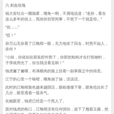
六 刺血玫瑰
钱大富吐出一圈烟雾，嘴角一咧，不屑地说道：“老孙，看在
这么多年的份上，我劝你别管闲事，不然下一个就是你。”
“你……”
“哎！”
孙万山无奈看了江晚晴一眼，无力地坐了回去，时势不如人，
奈何？
“小妞，你就别在那装腔作势了，你那把枪刚才在打怪物时，
子弹就用光了，你当我没看见呐！”
钱虎撇了撇嘴，布满横肉的脸上挂着一副掌握之中的得意。
江宁的心里一个咯噔，嘴角抽了抽，没说话。
此时的江晚晴脸色越来越阴沉，眼睑微微下垂，眼角也拉长了
几分，眼里透着一股杀气。
在她眼里，钱虎已经是一个死人了。
面对钱虎的枪口，江晚晴没有任何惧怕，放下了翘着玉腿，然