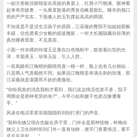
一副方形银丝眼睛架在高挺的鼻梁上，红唇小巧饱满。眼神看
起来有些疲惫，一头垂直散落的秀发也略显散乱。睡衣的领口
捂的严严实实，下面傲人的玉乳撑起高高的两团。
不知道是不是没生活孩子的原因，江采薇的臀部不似姐姐那般
丰硕，但也透着少女般的挺拔翘挺，一对大长腿隐藏在轻薄的
真丝睡裤里面，不见真容。
小面一对赤裸的玲珑玉足塞在白色拖鞋中，散发着白皙的光
泽，羊脂美玉，珍珠玉趾，引人入胜。
一双凤眼和江晚晴的眼睛简直一模一样，脸上也有几分相似，
只是两人气质截然不同。如果说江晚晴是布满尖刺的玫瑰，那
江采薇就是濯露而不妖的蔷薇枝。
“你给我发的消息我刚才看到，我们这边情况也差不多，院子
周围全是那种变异的丧尸，今早小姑和嫂子也差点惨遭毒
手。”
风凌在电话里甚至能隐隐听到拍打房门的声音。
“我和你姨父现在也躲在房子里，门外全是那种怪物，昨晚你
姨父上卫生间时听到门外一直有动静，便开门查看情况，要不
是反应及时……”