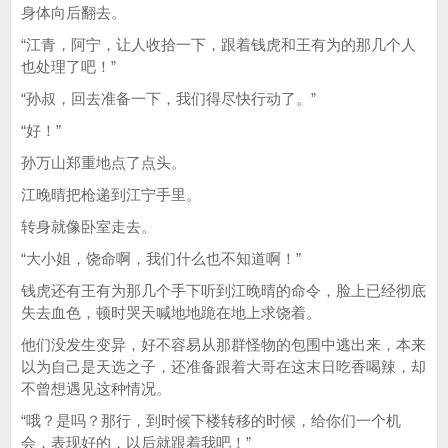
身体向后翻去。
“江青，阿宁，让人收拾一下，跟着钱虎和王有为的那几个人
也处理了吧！”
“孙叔，回去准备一下，我们得尽快行动了。”
“好！”
孙万山郑重地点了点头。
江晚晴把枪递到江宁手里。
转身就像卧室走去。
“大小姐，饶命啊，我们什么也不知道啊！”
钱虎还有王有为那几个手下听到江晚晴的命令，脸上已经彻底
失去血色，顿时哭天喊地地跪在地上求饶着。
他们没发生变异，好不容易从那群怪物的包围中逃出来，本来
以为自己是天选之子，还准备跟着大哥在这末日吃香喝辣，却
不曾想遇见这种情况。
“哦？是吗？那行，到时候下楼转移的时候，给你们一个机
会，表现好的，以后就跟着我吧！”