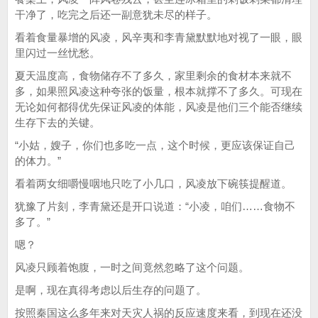
干净了，吃完之后还一副意犹未尽的样子。
看着食量暴增的风凌，风辛夷和李青黛默默地对视了一眼，眼
里闪过一丝忧愁。
夏天温度高，食物储存不了多久，家里剩余的食材本来就不
多，如果照风凌这种夸张的饭量，根本就撑不了多久。可现在
无论如何都得优先保证风凌的体能，风凌是他们三个能否继续
生存下去的关键。
“小姑，嫂子，你们也多吃一点，这个时候，更应该保证自己
的体力。”
看着两女细嚼慢咽地只吃了小几口，风凌放下碗筷提醒道。
犹豫了片刻，李青黛还是开口说道：“小凌，咱们……食物不
多了。”
嗯？
风凌只顾着饱腹，一时之间竟然忽略了这个问题。
是啊，现在真得考虑以后生存的问题了。
按照秦国这么多年来对天灾人祸的反应速度来看，到现在还没