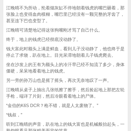
江晚晴不为所动，抡着烟灰缸不停地朝着钱虎的嘴巴砸着，那
张脸上也变得血肉模糊，嘴巴里已经没有一颗完整的牙齿了，
甚至连下巴也变型了。
江晚晴可清楚地记得这张狗嘴刚才骂了自己什么。
终于，地上的钱虎已经彻底没动静了。
钱大富此时额头上满是鲜血，看到儿子没动静了，他也终于是
停止了求饶，趴在地上。目光呆滞地朝着儿子钱虎爬去。
坐在沙发上的王有为额头上的冷汗早已经不知流了多少，身体
僵硬，呆呆地看着地上的钱虎。
另一旁的孙万山也是摇了摇头，再次无奈地叹了一声。
江晚晴从桌子上抽出几张纸擦了擦手，然后捡起地上那把左轮
手枪，端详了片刻，然后冷眼看着地上的尸体。
“金伯的K6S DCR？枪不错，就是人太废物了。”
“钱叔，”
听到江晚晴的声音，趴在地上的钱大富也是机械般抬起头，一
脸怨恨看见那张精美面容的笑意。