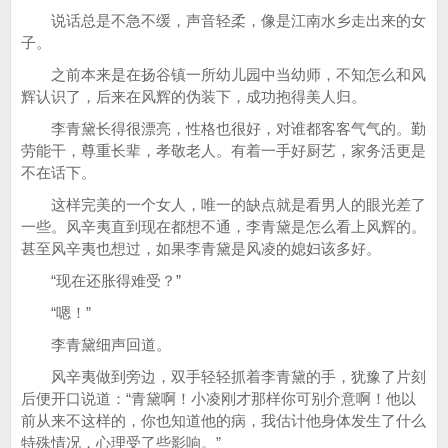
说话总是不急不缓，声音轻柔，像是江南水乡走出来的女
子。
之前本来是在扬谷镇一所幼儿园中当幼师，不知怎么和风
辉认识了，后来在风辉的伪装下，成功抱得美人归。
李青黛长得很漂亮，性格也很好，对谁都客客气气的。勤
劳能干，尊重长辈，孝敬老人。有着一手好厨艺，家务活更是
不在话下。
这样完美的一个女人，唯一的缺点就是看男人的眼光差了
一些。风辛夷直到现在都想不通，李青黛是怎么看上风辉的。
甚至风辛夷也想过，如果李青黛是风凌的媳妇该多好。
“现在还胀得难受？”
“嗯！”
李青黛细声回道。
风辛夷做到旁边，双手轻轻抓着李青黛的手，犹豫了片刻
后便开口说道：“青黛啊！小凌刚才那样你可别介意啊！他以
前从来不这样的，你也知道他的病，我估计他身体发生了什么
特殊情况，心理受了些影响。”