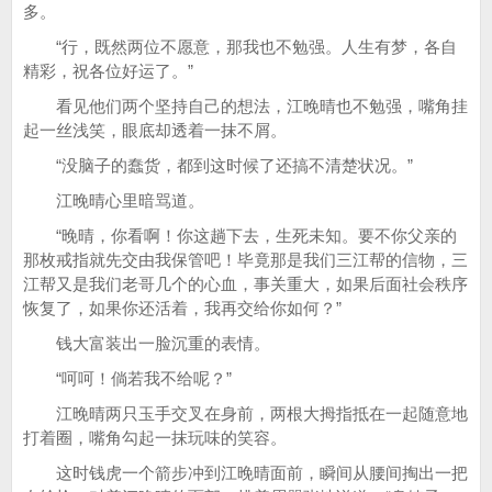
多。
“行，既然两位不愿意，那我也不勉强。人生有梦，各自
精彩，祝各位好运了。”
看见他们两个坚持自己的想法，江晚晴也不勉强，嘴角挂
起一丝浅笑，眼底却透着一抹不屑。
“没脑子的蠢货，都到这时候了还搞不清楚状况。”
江晚晴心里暗骂道。
“晚晴，你看啊！你这趟下去，生死未知。要不你父亲的
那枚戒指就先交由我保管吧！毕竟那是我们三江帮的信物，三
江帮又是我们老哥几个的心血，事关重大，如果后面社会秩序
恢复了，如果你还活着，我再交给你如何？”
钱大富装出一脸沉重的表情。
“呵呵！倘若我不给呢？”
江晚晴两只玉手交叉在身前，两根大拇指抵在一起随意地
打着圈，嘴角勾起一抹玩味的笑容。
这时钱虎一个箭步冲到江晚晴面前，瞬间从腰间掏出一把