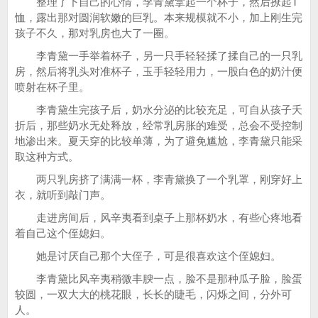
整理了下自己的心情，李青黛拿起一个杯子，然后撩起T
恤，露出那对圆润软嫩的巨乳。本来规模就不小，加上刚生完
孩子不久，那对乳房也大了一圈。
李青黛一手举着杯子，另一只手轻轻揉了揉自己的一只乳
房，然后将乳头对准杯子，玉手轻轻用力，一股白色的奶汁便
喷射在杯子里。
李青黛生完孩子后，奶水分泌的比较充足，可自从孩子夭
折后，那些奶水无处释放，经常乳房胀的难受，总会不受控制
地渗出来。夏天穿的比较单薄，为了避免尴尬，李青黛只能采
取这种方式。
两只乳房挤了满满一杯，李青黛换了一个乳罩，刚穿好上
衣，就听到敲门声。
走进房间后，风辛夷看到桌子上那杯奶水，有些心疼地看
着自己这个侄媳妇。
她是讨厌自己那个大侄子，可是很喜欢这个侄媳妇。
李青黛比风辛夷稍微丰腴一点，脸不是那种瓜子脸，脸蛋
较圆，一双大大的桃花眼，长长的睫毛，闪烁之间，分外可
人。