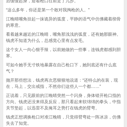
后缓缓起身，迎着枪口往前走了几步。
“这么多年，你还是第一个敢对我掏枪的人。”
江晚晴嘴角挂起一抹诡异的弧度，平静的语气中仿佛藏着彻骨
的寒意。
看着越来越近的江晚晴，嘴角那浅浅的弧度，还有她那眼神。
钱虎不知道为什么，总感觉心里有点发毛。
这个女人一向心狠手辣，以前她做的一些事，连钱虎都感到胆
寒。
可如今她手无寸铁地暴露在自己枪口下，她到底还有什么底
气？
抛开那些想法，钱虎再次恶狠狠地说道：“还特么的在装，现
在，马上，交出戒指，不然你们这些人一个都……”
正说着，只见眼前的江晚晴突然一个闪身，身体错开枪口指的
方向。钱虎还没来得及反应，那只看起来软绵绵的拳头，中指
关节垫起，以迅雷不及掩耳之势打在钱虎的臂弯。
钱虎正想调换枪口对准江晚晴，只觉得臂弯处一阵冰凉，仿佛
失去了知觉。