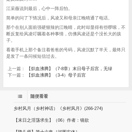
江采薇说到最后，心中一阵后怕。
简单的问了下情况后，风凌又和母亲江晚晴通了电话。
那个在别人面前强硬狠辣的江晚晴，此时却显得有些啰嗦，不
断反复给风凌叮嘱着各种事情，仿佛风凌还是个没长大的孩
子。
看着手机上那个备注着爸爸的号码，风凌沉默了半天，最终只
是发了一条问候短信过去。
上一篇：
【炽血沸腾】（7-8章）末日母子后宫，无绿
下一篇：
【炽血沸腾】（3-4）母子后宫
随便看看
乡村风月（乡村神话）《乡村风月》(266-274)
【末日之淫荡求生】（06）作者：镜欲
【降头师】第十六集［河图实体］