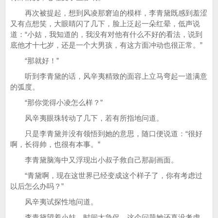
再次被提起，想到风凌那窘迫的模样，李青黛既感到羞涩
又有点想笑，大眼睛闪了几下，脸上泛起一朵红晕，低声说
道：“小姑，我知道的，我没有对他有什么不好的看法，说到
底他才十七岁，还是一个大男孩，有这方面冲动也很正常。”
“那就好！”
听到李青黛的话，风辛夷精致的面容上立马弯起一道满意
的弧度。
“那你觉得小凌怎么样？”
风辛夷眼珠转动了几下，若有所指地问道。
只是李青黛并没有领悟到她的意思，随口便说道：“很好
啊，长得帅，也很有本事。”
李青黛脑海中又浮现出小叔子救自己那副画面。
“青黛啊，现在这世界已经变成这个样子了，你有考虑过
以后怎么办吗？”
风辛夷试探性地问道。
李青黛望着小姑，时间太急促，这个问题她还真没考虑