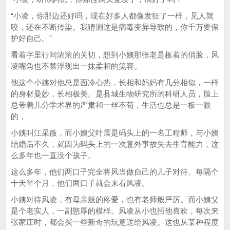
“小凌，你那边还好吗，现在好多人都像发狂了一样，见人就
咬，还在不断传染。我猜测这是病毒变异导致的，你千万要保
护好自己。”
看着字里行间浓浓的关切，想到小姨那张老是板着的俏脸，风
凌嘴角也不禁浮现出一抹柔和的笑容。
他这个小姨对他总是面冷心热，长相和妈妈有几分相似，一样
的身材曼妙，长相极美。是县城生物研究所的科研人员，脸上
总带着几分学术界的严肃和一丝不苟，生活也总是一板一眼
的，
小姨叫江采薇，而小姨父叶震是码头上的一名工程师，与小姨
结婚后不久，就因为码头上的一次意外事故失去生育能力，这
么多年也一直没个孩子。
这么多年，他们两口子完全将风当做自己的儿子对待。每隔个
十天半个月，他们两口子就会来看风凌。
小姨对待风凌，有母亲般的疼爱，也有老师般严厉。而小姨父
是个老实人，一副憨厚的模样。风凌从小也招他喜欢，每次来
张家庄时，都会买一些新奇的玩意送给风凌。这也从某种程度