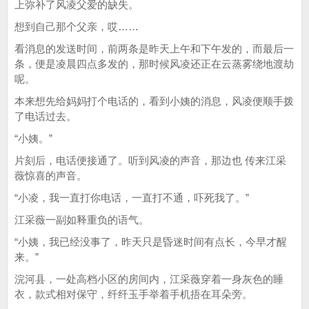
上弥补了风凌父爱的缺失。
想到自己那个父亲，哎……
看消息的发送时间，前两条是昨天上午和下午发的，而最后一
条，便是凌晨四点多发的，那时候风凌还正在云蒸雾绕地渡劫
呢。
本来想先给妈妈打个电话的，看到小姨的消息，风凌便顺手拨
了电话过去。
“小姨。”
片刻后，电话便接通了。听到风凌的声音，那边也 传来江采
薇惊喜的声音。
“小凌，我一直打你电话，一直打不通，吓死我了。”
江采薇一副如释重负的语气。
“小姨，我已经没事了，昨天只是昏迷时间有点长，今早才醒
来。”
浣河县，一处高档小区的房间内，江采薇穿着一身灰色的睡
衣，款式相对保守，纤纤玉手举着手机捂在耳朵旁。