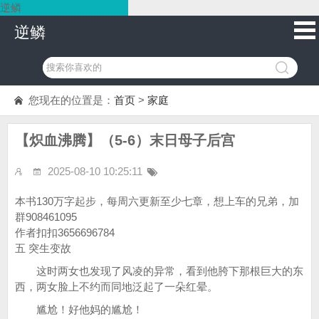
逆鳞
逆鳞
您现在的位置是：
首页
>
家庭
【炽血沸腾】（5-6）末日母子后宫
2025-08-10 10:25:11
本书130万字起步，每周六更新至少七章，想上车的兄弟，加
群908461095
作者扣扣3656696784
五 突生变故
这时两女也发现了风凌的异常，看到他胯下那根巨大的东
西，两女脸上不约而同地泛起了一朵红晕。
尴尬！好他妈的尴尬！