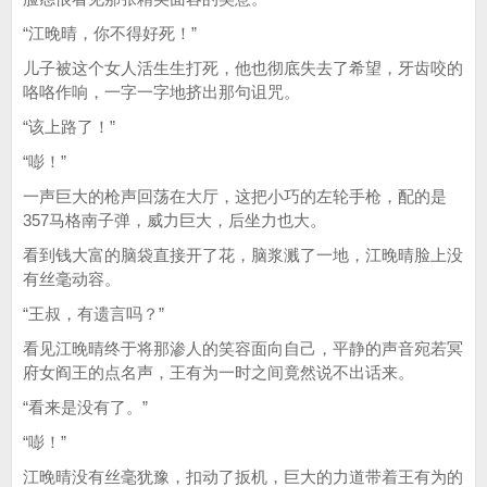
“江晚晴，你不得好死！”
儿子被这个女人活生生打死，他也彻底失去了希望，牙齿咬的
咯咯作响，一字一字地挤出那句诅咒。
“该上路了！”
“嘭！”
一声巨大的枪声回荡在大厅，这把小巧的左轮手枪，配的是
357马格南子弹，威力巨大，后坐力也大。
看到钱大富的脑袋直接开了花，脑浆溅了一地，江晚晴脸上没
有丝毫动容。
“王叔，有遗言吗？”
看见江晚晴终于将那渗人的笑容面向自己，平静的声音宛若冥
府女阎王的点名声，王有为一时之间竟然说不出话来。
“看来是没有了。”
“嘭！”
江晚晴没有丝毫犹豫，扣动了扳机，巨大的力道带着王有为的