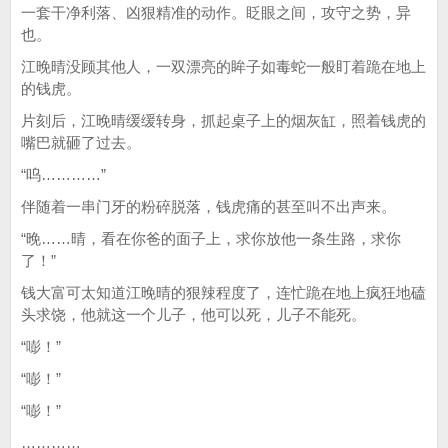
一套干净利落、凶狠精准的动作。眨眼之间，攻守之势，异
也。
江晚晴没顾其他人，一双漂亮的眸子如毒蛇一般盯着跪在地上
的钱虎。
片刻后，江晚晴缓缓转身，抓起桌子上的烟灰缸，照着钱虎的
嘴巴就砸了过去。
“呜…………”
伴随着一串门牙的粉碎脱落，钱虎痛的甚至叫不出声来。
“晚……晴，看在你爸的面子上，求你放他一条生路，求你
了！”
钱大富可太知道江晚晴的狠辣程度了，连忙跪在地上疯狂地磕
头求饶，他就这一个儿子，他可以死，儿子不能死。
“嘭！”
“嘭！”
“嘭！”
…………