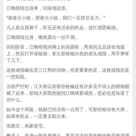
江晚晴转过身来，玩味地说道。
“谢谢大小姐，谢谢大小姐，我们一定拼尽全力。”
几人差点尿裤子，听见还有活命的机会，连忙感恩戴德。
江晚晴转过身，嘴角露出一丝不屑。
回到卧室，江晚晴甩掉脚上的高跟鞋，秀美的玉足踩在地毯
上，然后打开保险箱，拿出那枚银白色的虎头戒指，用手摩挲
了几下。
这枚戒指确实是三江帮的信物，但更重要的是，这枚戒指还是
一把钥匙。
当初严打时，江天将以前那些枪械还有许多见不得人的财物都
藏了起来，那钱大富既然能找江晚晴要戒指，想必也是知道了
些什么。
如今这个局面，钱财已经没有一点用了，可那些枪却有大用，
如果有机会，一定要去取出来。
张家庄，风家老宅。
餐桌上，风凌一阵风卷残云，甚至连冰箱里的剩饭剩菜都清理