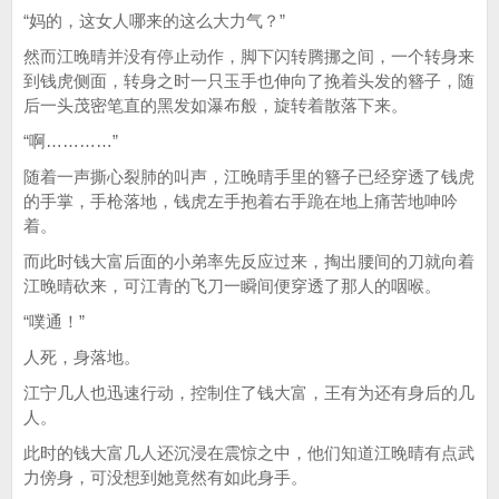
“妈的，这女人哪来的这么大力气？”
然而江晚晴并没有停止动作，脚下闪转腾挪之间，一个转身来
到钱虎侧面，转身之时一只玉手也伸向了挽着头发的簪子，随
后一头茂密笔直的黑发如瀑布般，旋转着散落下来。
“啊…………”
随着一声撕心裂肺的叫声，江晚晴手里的簪子已经穿透了钱虎
的手掌，手枪落地，钱虎左手抱着右手跪在地上痛苦地呻吟
着。
而此时钱大富后面的小弟率先反应过来，掏出腰间的刀就向着
江晚晴砍来，可江青的飞刀一瞬间便穿透了那人的咽喉。
“噗通！”
人死，身落地。
江宁几人也迅速行动，控制住了钱大富，王有为还有身后的几
人。
此时的钱大富几人还沉浸在震惊之中，他们知道江晚晴有点武
力傍身，可没想到她竟然有如此身手。