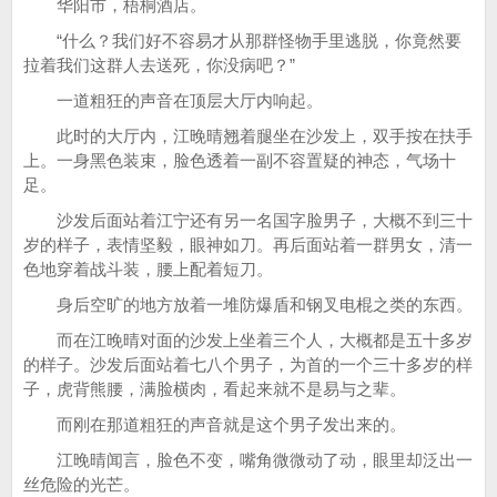
华阳市，梧桐酒店。
“什么？我们好不容易才从那群怪物手里逃脱，你竟然要
拉着我们这群人去送死，你没病吧？”
一道粗狂的声音在顶层大厅内响起。
此时的大厅内，江晚晴翘着腿坐在沙发上，双手按在扶手
上。一身黑色装束，脸色透着一副不容置疑的神态，气场十
足。
沙发后面站着江宁还有另一名国字脸男子，大概不到三十
岁的样子，表情坚毅，眼神如刀。再后面站着一群男女，清一
色地穿着战斗装，腰上配着短刀。
身后空旷的地方放着一堆防爆盾和钢叉电棍之类的东西。
而在江晚晴对面的沙发上坐着三个人，大概都是五十多岁
的样子。沙发后面站着七八个男子，为首的一个三十多岁的样
子，虎背熊腰，满脸横肉，看起来就不是易与之辈。
而刚在那道粗狂的声音就是这个男子发出来的。
江晚晴闻言，脸色不变，嘴角微微动了动，眼里却泛出一
丝危险的光芒。