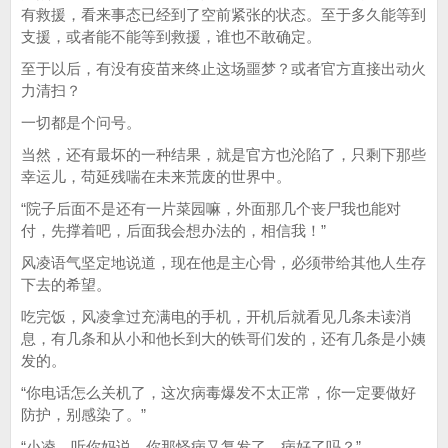
有救援，看来事态已经到了空前紧张的状态。至于多久能等到
支援，或者能不能等到救援，谁也不敢确定。
至于以后，有没有疫苗来终止这场噩梦？或者官方直接出动火
力清扫？
一切都是个问号。
当然，还有最坏的一种结果，就是官方也沦陷了，只剩下那些
幸运儿，苟延残喘在未来荒废的世界中。
“院子后面不是还有一片菜园嘛，外面那几个丧尸我也能对
付，先撑着吧，后面我会想办法的，相信我！”
风凌语气坚定地说道，现在他是主心骨，必须带给其他人生存
下去的希望。
吃完饭，风凌拿过充满电的手机，开机后就看见几条未读消
息，有几条和从小和他长到大的铁哥们发的，还有几条是小姨
发的。
“你电话怎么关机了，这次病毒爆发不太正常，你一定要做好
防护，别感染了。”
“小凌，听你妈说，你那怪病又复发了，病好了吗？”