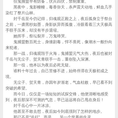
但鬼捕盟早有防备，伏兵四伏，禁制重重。
黑夜中，鬼影幢幢，毒香弥天，杀声震天动地，鲜血几乎
染红了整片山林。
封千岳至今仍记得，归魂观正殿之上，夜后孤身立于祭台
之前，一袭黑纱如墨，身影妖异而孤傲，冷眼看着三大天极高
手联手压来，却没有半步退缩。
她挥手，祭坛裂开，万鬼啼哭。
鬼捕盟数百死士，身缠剧毒，悍不畏死，像潮水一般扑向
来犯者。
那一战，归魂观毁于火海，鬼捕盟元气大伤，夜后也被封
千岳与无尘子、贺天青联手一击，重创坠入深渊。
那一役，他本以为夜后必死无疑。
谁料十年过去，自己苦修不进，始终停滞在天极初成之
境。
无尘子、贺天青，亦因年岁渐老，气血枯败，早已看不到
突破的希望。
而今日，仅仅是一场短短的试探交锋，他便清晰地感受
到，夜后那深不可测的气息，早已远远将自己甩在身后！
封千岳心中一片冰凉。
他甚至不敢去想，夜后如今到底强到了怎样的地步。
那已不是“追赶”，而是……另一个世界的生灵。