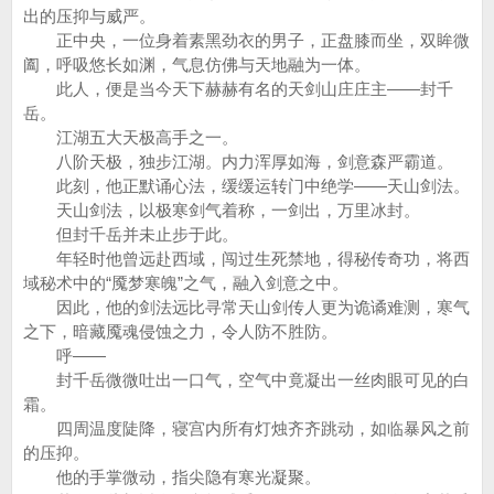
出的压抑与威严。
正中央，一位身着素黑劲衣的男子，正盘膝而坐，双眸微
阖，呼吸悠长如渊，气息仿佛与天地融为一体。
此人，便是当今天下赫赫有名的天剑山庄庄主——封千
岳。
江湖五大天极高手之一。
八阶天极，独步江湖。内力浑厚如海，剑意森严霸道。
此刻，他正默诵心法，缓缓运转门中绝学——天山剑法。
天山剑法，以极寒剑气着称，一剑出，万里冰封。
但封千岳并未止步于此。
年轻时他曾远赴西域，闯过生死禁地，得秘传奇功，将西
域秘术中的“魇梦寒魄”之气，融入剑意之中。
因此，他的剑法远比寻常天山剑传人更为诡谲难测，寒气
之下，暗藏魇魂侵蚀之力，令人防不胜防。
呼——
封千岳微微吐出一口气，空气中竟凝出一丝肉眼可见的白
霜。
四周温度陡降，寝宫内所有灯烛齐齐跳动，如临暴风之前
的压抑。
他的手掌微动，指尖隐有寒光凝聚。