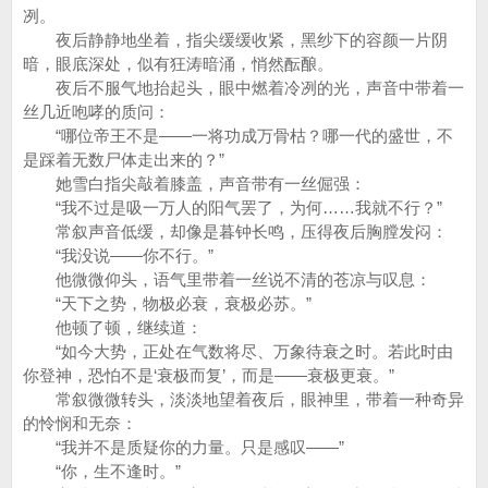
冽。
夜后静静地坐着，指尖缓缓收紧，黑纱下的容颜一片阴
暗，眼底深处，似有狂涛暗涌，悄然酝酿。
夜后不服气地抬起头，眼中燃着冷冽的光，声音中带着一
丝几近咆哮的质问：
“哪位帝王不是——一将功成万骨枯？哪一代的盛世，不
是踩着无数尸体走出来的？”
她雪白指尖敲着膝盖，声音带有一丝倔强：
“我不过是吸一万人的阳气罢了，为何……我就不行？”
常叙声音低缓，却像是暮钟长鸣，压得夜后胸膛发闷：
“我没说——你不行。”
他微微仰头，语气里带着一丝说不清的苍凉与叹息：
“天下之势，物极必衰，衰极必苏。”
他顿了顿，继续道：
“如今大势，正处在气数将尽、万象待衰之时。若此时由
你登神，恐怕不是‘衰极而复’，而是——衰极更衰。”
常叙微微转头，淡淡地望着夜后，眼神里，带着一种奇异
的怜悯和无奈：
“我并不是质疑你的力量。只是感叹——”
“你，生不逢时。”