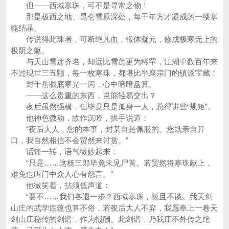
但——西域寒珠，可不是寻常之物！
那是极西之地、昆仑雪原深处，每千年方才凝成的一缕寒
魄结晶。
传说得此珠者，可断绝凡血，锻体凝元，修成极寒无上的
极阴之躯。
与天山雪莲齐名，却远比雪莲更为稀罕，江湖中数百年来
不过现世三五颗，每一枚寒珠，都堪比半座宗门的镇派宝藏！
封千岳眼底寒光一闪，心中暗暗盘算。
——这么贵重的东西，岂能轻易交出？
夜后虽然强横，但毕竟只是孤身一人，总得讲些“规矩”。
他神色微动，故作沉吟，拱手说道：
“夜后大人，您的本事，封某自是佩服的。您既亲自开
口，我自然相信不会贸然来讨赏。”
话锋一转，语气微妙起来：
“只是……这杨三郎毕竟未见尸首。若贸然将寒珠献上，
难免也叫门中众人心有怨言。”
他微笑着，拈须低声道：
“要不……我们各退一步？西域寒珠，暂且不谈。我天剑
山庄的武学底蕴也算不俗，若夜后大人不弃，我愿奉上一卷天
剑山庄秘传的剑谱，作为报酬。此剑谱，乃我庄不外传之绝