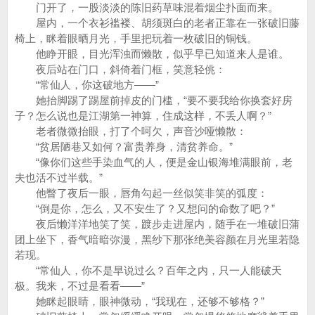
门开了，一股淡淡的陈旧药草味混着烟尘扑面而来。
屋内，一个衣衫褴褛、胡须斑白的老者正靠在一张破旧藤
椅上，眯着眼晒月光，手里把玩着一枚破旧的铜钱。
他睁开眼，目光浑浊而懒散，似乎早已知道来人是谁。
夜后站在门口，斜倚着门框，笑意轻佻：
“常仙人，你这破地方——”
她抬脚踢了踢屋前掉皮的门槛，“要不要我给你换套好房
子？怎么说也是江湖第一神算，住成这样，不丢人啊？”
老者微微抬眼，打了个呵欠，声音沙哑懒散：
“贫居陋巷又如何？富贵养身，清贫养命。”
“像你们这些手染血气的人，便是金山银海堆满眼前，老
夫也活不过半载。”
他瞥了夜后一眼，唇角勾起一丝似笑非笑的弧度：
“倒是你，怎么，又不安生了？又想问的命数了吧？”
夜后懒洋洋地笑了笑，踱步走进屋内，随手在一堆破旧蒲
团上坐下，香气暗暗弥漫，黑纱下那张绝美容颜在月光里若隐
若现。
“常仙人，你不是早说过么？百年之内，只一人能破天
极。我来，不过是看看——”
她眯起眼睛，眼神微动，“我现在，还够不够格？”