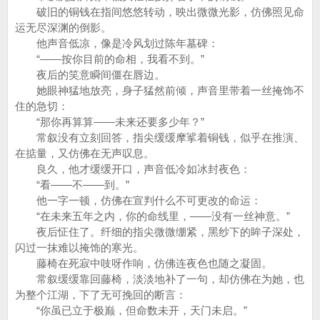
破旧的铜钱在指间悠悠转动，映出微微光影，仿佛照见命
运无尽深渊的倒影。
他声音低凉，像是冷风划过陈年墓碑：
“——按你目前的命相，我看不到。”
夜后的笑意瞬间僵在唇边。
她眼神猛地放亮，身子猛然前倾，声音里带着一丝掩饰不
住的急切：
“那你再算算——未来还要多少年？”
常叙没有立刻回答，指尖缓缓摩挲着铜钱，似乎在推演、
在掂量，又仿佛在无声叹息。
良久，他才缓缓开口，声音低冷如冰封夜色：
“看——不——到。”
他一字一顿，仿佛在宣判什么不可更改的命运：
“在未来五年之内，你的命线里，——没有一丝神意。”
夜后怔住了。纤细的指尖微微绷紧，黑纱下的眸子深处，
闪过一抹难以掩饰的寒光。
藤椅在死寂中吱呀作响，仿佛连夜色也随之凝固。
常叙缓缓靠回藤椅，淡淡地补了一句，却仿佛在为她，也
为整个江湖，下了无可挽回的断言：
“你虽已立于极巅，但命数未开，天门未启。”