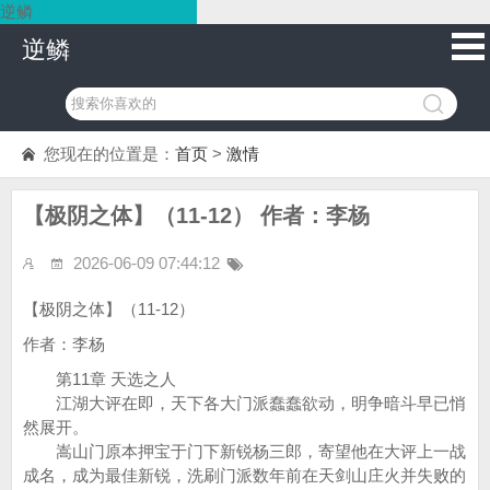
逆鳞
逆鳞
您现在的位置是：
首页
>
激情
【极阴之体】（11-12） 作者：李杨
2026-06-09 07:44:12
【极阴之体】（11-12）
作者：李杨
第11章 天选之人
江湖大评在即，天下各大门派蠢蠢欲动，明争暗斗早已悄
然展开。
嵩山门原本押宝于门下新锐杨三郎，寄望他在大评上一战
成名，成为最佳新锐，洗刷门派数年前在天剑山庄火并失败的