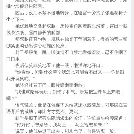
拂尘埃般轻松随意。
随后，夜后不紧不慢地转身，在寝宫一旁找了张雕花椅子
坐了下来。
她优雅地交叠起双腿，黑纱裙角顺着膝头滑落，露出一截
线条流畅、雪白修长的腿部。
那双腿纤直匀称，肌肤在烛光下莹润若玉，微微的弯曲和
绷紧更勾勒出惊心动魄的轮廓。
封千岳眼角一跳，喉咙情不自禁地微微滚动，忍不住咽了
口口水。
夜后似笑非笑地看了他一眼，懒洋洋地开口：
“你看你，紧张什么嘛？我怎么可能看不出来——你是跟
我开玩笑呢。”
她轻轻托着下巴，眼眸慵懒而懒散：
“我也就陪你玩玩，别伤了和气。赶紧把宝珠拿上来吧，
嗯？”
语气轻柔，像是在催促下人端茶递水般随意，可那隐在言
语背后的威胁，却比方才更冷、更沉。
封千岳擦了把额头隐隐渗出的冷汗，连忙点头哈腰应道：
“好好好，您别急，我马上……马上给您拿来！”
说罢，他低头退了出去，脚步急促，似是逃离一般。