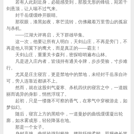
若有人此刻近身，必能感受到，那股无形的锋锐，宛若千
剑悬顶，让人喘不过气来。
封千岳缓缓睁开眼睛。
那双眼，漆黑如夜，寒芒流转，仿佛藏着万里雪山的孤寂
与杀机。
——江湖大评将启，天下群雄毕集。
这一次，他要让所有人明白，天剑山庄，不再是旁门，不
再是他人羽翼下的鹰犬，而是真正的——霸主！
天剑山庄，重重关卡森列，密探暗哨遍布山林。
凡是进入庄内者，皆须持有通关令牌，步步受验，寸步难
行。
尤其是庄主寝宫，更是禁地中的禁地，未经封千岳亲自许
可，旁人连靠近都谈不上。
然而，就在这股剑气凝寒、杀机四伏的寝宫之中，一道靓
丽而诡异的身影，悄然浮现了。
起初，只是一缕微不可察的香气，在寒气中穿梭游走，如
梦似幻。
随后，寝宫上方的黑暗中，一道曼妙的曲线缓缓凝出轮
廓，如水雾成形，轻轻降落在地。
那是一个女子。
身材高挑，曲线玲珑到极致，腰肢纤细柔韧，双腿修长笔