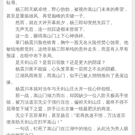
耻辱。
杨三郎天赋卓绝，野心勃勃，被视作嵩山门未来的希望，
甚至是重振雄风、再登巅峰的关键一子。
然而，就在大评开幕前夕，杨三郎却突然失踪了。
无声无息，连一丝踪迹都未曾留下。
这一击，砸得嵩山门上下心神俱碎。
掌门杨震川脸色铁青，胸中一股无名火险些焚心蚀骨。他
敏锐地察觉到，这绝非杨三郎单纯的意外走失，而是有人早有
预谋，在暗中布下杀局。
是天剑山庄？是昔日宿敌？还是更大的阴谋？
杨震川夜不能寐，心头笼罩着一层挥之不去的阴霾。
江湖风雨将至，而嵩山门，似乎已被人悄悄推向了悬崖边
缘。
杨震川本就对当年与天剑山庄火并一役心怀怨恨。
那一战，嵩山门倾力而出，却因缺少一位八阶天极高手坐
镇，被万法道宗无尘子强行压住，偏袒天剑山庄，最终不得不
屈辱签下城下之盟，拱手让出京豫一线最肥沃的商道。
无尘子言辞犀利，甚至扬言：“若再执迷不悟，万法道宗
便亲助天剑山庄扫平嵩山！”
一句话，钉死了嵩山门在江湖中的地位，从此沦为旁人眼