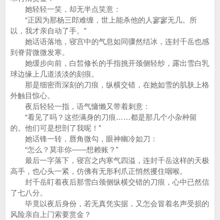
她轻轻一笑，却无半点笑意：
“正因为那杨三郎难缠，世上能杀他的人寥寥无几。所
以，我才亲自动了手。”
她话语落地，寝宫中的气息如同骤然结冰，连封千岳也感
到脊背微微发寒。
她缓步向前，白皙修长的手指挑开颈侧轻纱，露出雪白乳
球边缘上几道淡淡的刻痕。
那是细密而深刻的刀痕，纵横交错，在她如雪的肌肤上格
外触目惊心。
夜后轻轻一指，语气慵懒又带着刺意：
“看见了吗？这些满身的刀痕……都是那几个小杂种留
的。他们可是想剖了我呢！”
她话锋一转，唇角微勾，眼神幽冷如刀：
“怎么？莫非你——想赖账？”
最后一字落下，寝宫之内寒气四溢，连封千岳这样的天极
高手，也心头一紧，仿佛有无形利爪正悄然攫住咽喉。
封千岳盯着夜后那雪白颈侧纵横交错的刀痕，心中已然信
了七八分。
毕竟以夜后身份，若无真凭实据，又怎会冒着名声受损的
风险亲自上门索要赏金？