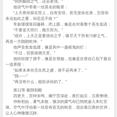
“你的极阴之气，还会更强。”
他语气中带着一丝莫名的敬畏：
“上天将你留在世上，自有安排。若无使命在身，怎容你
杀业如此之重，却迟迟不收？”
常叙缓缓靠回藤椅，闭上眼，像是在对着整个苍生低语：
“不要逆天而行，顺天而为。”
“或许，上天正是要借你之手，吸尽天下所有污秽之气，
再造一方朗朗乾坤。”
他声音愈发低缓，像是风中一盏摇曳的灯：
“不过，切莫揣测天意。”
他轻轻摆了摆手，像是在替她，也像是在替自己划下最后
一道界限：
“如果未来你无生死之虞，便不必再来了。”
“我——”
“再没有什么，能告诉你的了。”
第12章 极阴初醒
四更天，宫钟未鸣，幽宁宫深处，夜灯如豆，沉香缭绕。
仲秋初始，暑气未散，微凉的露气却已悄然渗入朱红宫
墙。空气中浮动着一丝若有若无的秋意，混合着沉香的甘冽，
让人心神微微沉静。