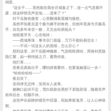
倒竖。
“这女子……竟然能在我全庄戒备之下，连一点气息都不
露，就这样悄无声息地……进来了？”
封千岳脸色微变，心里翻涌着震撼与骇然。
虽然早知夜后是个极为棘手的角色，但他毕竟身为天极高
手，自负多年未尝一败，又怎会轻易低头？
他咬紧牙关，心念电转：
——西域寒珠，事关宗门底蕴，万万不能轻易交出！
——不试一试这女人的底细，怎么甘心？
想到这里，封千岳眼神微敛，气息暗暗调动，周身剑意隐
隐汇聚，如一柄待拔之刃，蓄势待发。
他打算……
若夜后真敢出手，哪怕拼着重伤，也要逼她退让一步！
“哈哈哈哈哈——”
夜后笑了。
笑得肆无忌惮，笑得令人发寒。
她胸口起伏不定，雪白肌肤在黑纱下若隐若现，随着笑声
前仰后合，轻颤不休。
这笑声在寂静的寝宫中回荡，宛如寒夜鬼哭，让人心神俱
裂。