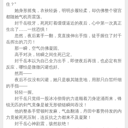
住？”
她身形摇曳，衣袂轻扬，明明步履轻柔，却仿佛整个寝宫
都随她气机而震荡。
封千岳咬牙，死死盯着缓缓逼近的夜后，心中第一次真正
生出了……一丝恐惧！
忽然，夜后素手一翻，竟直接伸出手指，徒手握住了封千
岳挥出的刀刃！
那一瞬，空气仿佛凝固。
高手对决，转瞬之间生死已定。
封千岳本以为自己全力出手，即便夜后再强，也必定有所
反应，哪怕是微微闪避也好。
然而——
夜后不仅没有闪避，她只是极其随意地，用那只白皙纤细
的手指——
轻轻一握。
封千岳只觉得一股冰冷彻骨的力道顺着刀身逆涌而来，锋
锐无匹的剑气竟像是被无形锁链瞬间吞没！
他的整条手臂顿时发麻，气血翻涌，丹田中蓄势待发的内
力竟被死死压制，连反抗之力都来不及凝聚！
封千岳心神剧震，骇然欲绝！