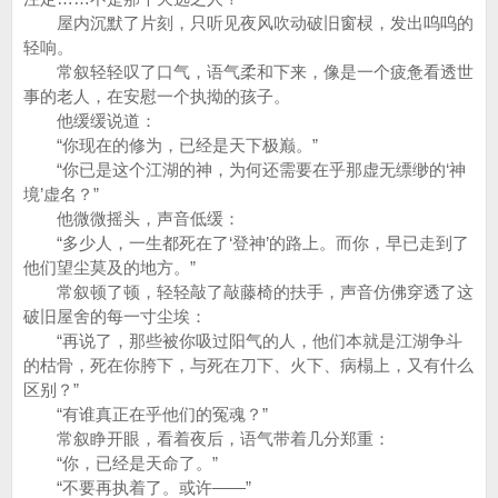
屋内沉默了片刻，只听见夜风吹动破旧窗棂，发出呜呜的
轻响。
常叙轻轻叹了口气，语气柔和下来，像是一个疲惫看透世
事的老人，在安慰一个执拗的孩子。
他缓缓说道：
“你现在的修为，已经是天下极巅。”
“你已是这个江湖的神，为何还需要在乎那虚无缥缈的‘神
境’虚名？”
他微微摇头，声音低缓：
“多少人，一生都死在了‘登神’的路上。而你，早已走到了
他们望尘莫及的地方。”
常叙顿了顿，轻轻敲了敲藤椅的扶手，声音仿佛穿透了这
破旧屋舍的每一寸尘埃：
“再说了，那些被你吸过阳气的人，他们本就是江湖争斗
的枯骨，死在你胯下，与死在刀下、火下、病榻上，又有什么
区别？”
“有谁真正在乎他们的冤魂？”
常叙睁开眼，看着夜后，语气带着几分郑重：
“你，已经是天命了。”
“不要再执着了。或许——”