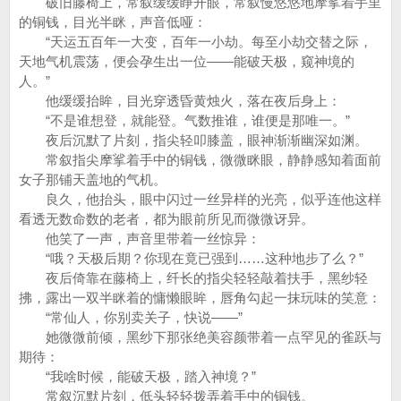
破旧藤椅上，常叙缓缓睁开眼，常叙慢悠悠地摩挲着手里
的铜钱，目光半眯，声音低哑：
“天运五百年一大变，百年一小劫。每至小劫交替之际，
天地气机震荡，便会孕生出一位——能破天极，窥神境的
人。”
他缓缓抬眸，目光穿透昏黄烛火，落在夜后身上：
“不是谁想登，就能登。气数推谁，谁便是那唯一。”
夜后沉默了片刻，指尖轻叩膝盖，眼神渐渐幽深如渊。
常叙指尖摩挲着手中的铜钱，微微眯眼，静静感知着面前
女子那铺天盖地的气机。
良久，他抬头，眼中闪过一丝异样的光亮，似乎连他这样
看透无数命数的老者，都为眼前所见而微微讶异。
他笑了一声，声音里带着一丝惊异：
“哦？天极后期？你现在竟已强到……这种地步了么？”
夜后倚靠在藤椅上，纤长的指尖轻轻敲着扶手，黑纱轻
拂，露出一双半眯着的慵懒眼眸，唇角勾起一抹玩味的笑意：
“常仙人，你别卖关子，快说——”
她微微前倾，黑纱下那张绝美容颜带着一点罕见的雀跃与
期待：
“我啥时候，能破天极，踏入神境？”
常叙沉默片刻，低头轻轻拨弄着手中的铜钱。