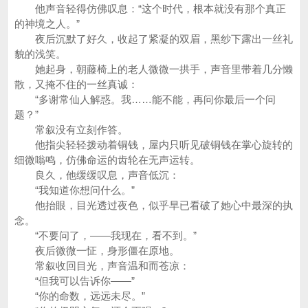
他声音轻得仿佛叹息：“这个时代，根本就没有那个真正
的神境之人。”
夜后沉默了好久，收起了紧凝的双眉，黑纱下露出一丝礼
貌的浅笑。
她起身，朝藤椅上的老人微微一拱手，声音里带着几分懒
散，又掩不住的一丝真诚：
“多谢常仙人解惑。我……能不能，再问你最后一个问
题？”
常叙没有立刻作答。
他指尖轻轻拨动着铜钱，屋内只听见破铜钱在掌心旋转的
细微嗡鸣，仿佛命运的齿轮在无声运转。
良久，他缓缓叹息，声音低沉：
“我知道你想问什么。”
他抬眼，目光透过夜色，似乎早已看破了她心中最深的执
念。
“不要问了，——我现在，看不到。”
夜后微微一怔，身形僵在原地。
常叙收回目光，声音温和而苍凉：
“但我可以告诉你——”
“你的命数，远远未尽。”