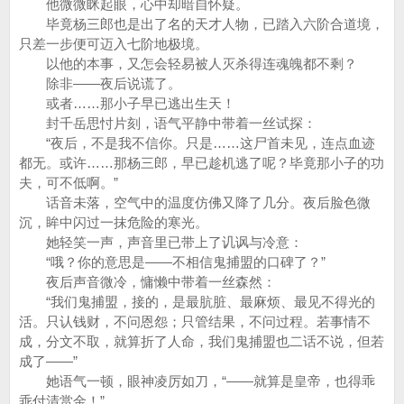
他微微眯起眼，心中却暗自怀疑。
毕竟杨三郎也是出了名的天才人物，已踏入六阶合道境，
只差一步便可迈入七阶地极境。
以他的本事，又怎会轻易被人灭杀得连魂魄都不剩？
除非——夜后说谎了。
或者……那小子早已逃出生天！
封千岳思忖片刻，语气平静中带着一丝试探：
“夜后，不是我不信你。只是……这尸首未见，连点血迹
都无。或许……那杨三郎，早已趁机逃了呢？毕竟那小子的功
夫，可不低啊。”
话音未落，空气中的温度仿佛又降了几分。夜后脸色微
沉，眸中闪过一抹危险的寒光。
她轻笑一声，声音里已带上了讥讽与冷意：
“哦？你的意思是——不相信鬼捕盟的口碑了？”
夜后声音微冷，慵懒中带着一丝森然：
“我们鬼捕盟，接的，是最肮脏、最麻烦、最见不得光的
活。只认钱财，不问恩怨；只管结果，不问过程。若事情不
成，分文不取，就算折了人命，我们鬼捕盟也二话不说，但若
成了——”
她语气一顿，眼神凌厉如刀，“——就算是皇帝，也得乖
乖付清赏金！”