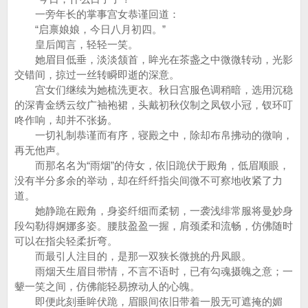
一旁年长的掌事宫女恭谨回道：
“启禀娘娘，今日八月初四。”
皇后闻言，轻轻一笑。
她眉目低垂，淡淡颔首，眸光在茶盏之中微微转动，光影
交错间，掠过一丝转瞬即逝的深意。
宫女们继续为她梳洗更衣。秋日宫服色调稍暗，选用沉稳
的深青金绣云纹广袖袍裙，头戴初秋仪制之凤钗小冠，钗环叮
咚作响，却并不张扬。
一切礼制恭谨而有序，寝殿之中，除却布帛拂动的微响，
再无他声。
而那名名为“雨烟”的侍女，依旧跪伏于殿角，低眉顺眼，
没有半分多余的举动，却在纤纤指尖间微不可察地收紧了力
道。
她静跪在殿角，身姿纤细而柔韧，一袭浅绯常服将曼妙身
段勾勒得婀娜多姿。腰肢盈盈一握，肩颈柔和流畅，仿佛随时
可以在指尖轻柔折弯。
而最引人注目的，是那一双狭长微挑的丹凤眼。
雨烟天生眉目带情，不言不语时，已有勾魂摄魄之意；一
颦一笑之间，仿佛能轻易撩动人的心魄。
即便此刻垂眸伏跪，眉眼间依旧带着一股无可遮掩的媚