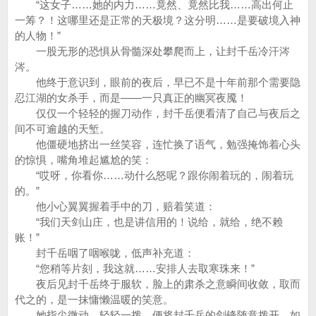
“这女子……她的内力……竟然、竟然比我……高出何止
一筹？！这哪里还是正常的天极境？这分明……是要破境入神
的人物！”
一股无形的恐惧从骨髓深处攀爬而上，让封千岳冷汗涔
涔。
他终于意识到，眼前的夜后，早已不是十年前那个需要隐
忍江湖的女杀手，而是——一只真正的幽冥夜魇！
仅仅一个轻轻的握刀动作，封千岳便看清了自己与夜后之
间不可逾越的天堑。
他僵硬地挤出一丝笑容，连忙换了语气，勉强掩饰着心头
的惊惧，嘴角堆起尴尬的笑：
“哎呀，你看你……动什么怒呢？跟你闹着玩的，闹着玩
的。”
他小心翼翼握着手中的刀，赔着笑道：
“我们天剑山庄，也是讲信用的！说给，就给，绝不赖
账！”
封千岳咽了咽喉咙，低声补充道：
“您稍等片刻，我这就……安排人去取寒珠来！”
夜后见封千岳终于服软，脸上的肃杀之意瞬间收敛，取而
代之的，是一抹慵懒温暖的笑意。
她指尖微动，轻轻一拨，便将封千岳的剑锋随意拨开，如