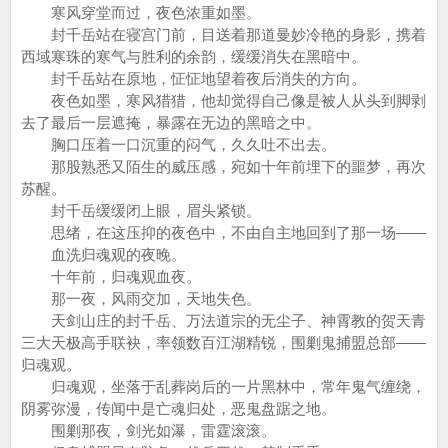
寒风穿堂而过，夜色浓重如墨。
封千岳站在寝宫门前，目送着那道曼妙冷艳的身影，携着
西域寒珠的寒气与胜利的余韵，缓缓消失在黑暗中。
封千岳站在原地，怔怔地望着夜后消失的方向。
夜色如墨，寒风猎猎，他却觉得自己像是被人从头到脚剥
去了最后一层遮掩，暴露在无边的黑暗之中。
胸口压着一口沉重的闷气，久久吐不出去。
那股熟悉又陌生的威压感，宛如十年前埋下的噩梦，再次
苏醒。
封千岳缓缓闭上眼，眉头紧锁。
思绪，在这压抑的夜色中，不由自主地回到了那一场——
血洗归魂观的夜晚。
十年前，归魂观血夜。
那一夜，风雨交加，天地失色。
天剑山庄的封千岳、万法道宗的无尘子、神霄教的贺天青
三大天极高手联袂，率领数百江湖精锐，围剿鬼捕盟总部——
归魂观。
归魂观，坐落于乱葬岗后的一片黑林中，常年鬼气缠绕，
阴雾弥漫，传闻中是亡魂归处，恶鬼盘踞之地。
围剿那夜，剑光如瀑，雷霆滚滚。