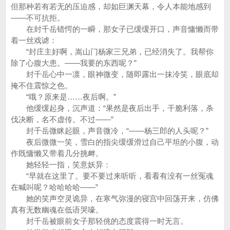
但那种若有若无的压迫感，却如巨渊天幕，令人本能地感到
——不可抗拒。
在封千岳错愕的一瞬，那女子已缓缓开口，声音慵懒而带
着一丝戏谑：
“封庄主好啊，嵩山门杨家三兄弟，已经消失了。我帮你
除了心腹大患。——我要的东西呢？”
封千岳心中一凛，眼神微变，随即露出一抹冷笑，眼底却
掩不住震惊之色。
“哦？原来是……夜后啊。”
他缓缓起身，沉声道：“果然是夜后出手，干脆利落，杀
伐决断，名不虚传。不过——”
封千岳微眯起眼，声音微冷，“——杨三郎的人头呢？”
夜后微微一笑，雪白的指尖缓缓滑过自己平坦的小腹，动
作既慵懒又带着几分挑衅。
她轻轻一指，笑意妖异：
“早就在这里了。要不要过来听听，看看有没有一丝冤魂
在喊叫呢？哈哈哈哈——”
她的笑声空灵诡异，在寒气弥漫的寝宫中回荡开来，仿佛
真有无数幽魂在低语哭嚎。
封千岳被眼前女子那轻佻的态度震得一时无言。