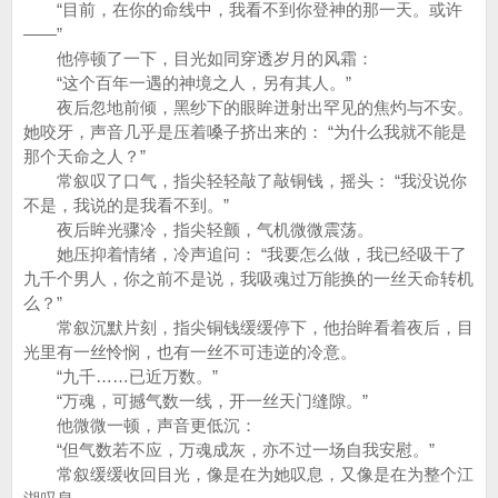
“目前，在你的命线中，我看不到你登神的那一天。或许
——”
他停顿了一下，目光如同穿透岁月的风霜：
“这个百年一遇的神境之人，另有其人。”
夜后忽地前倾，黑纱下的眼眸迸射出罕见的焦灼与不安。
她咬牙，声音几乎是压着嗓子挤出来的： “为什么我就不能是
那个天命之人？”
常叙叹了口气，指尖轻轻敲了敲铜钱，摇头： “我没说你
不是，我说的是我看不到。”
夜后眸光骤冷，指尖轻颤，气机微微震荡。
她压抑着情绪，冷声追问： “我要怎么做，我已经吸干了
九千个男人，你之前不是说，我吸魂过万能换的一丝天命转机
么？”
常叙沉默片刻，指尖铜钱缓缓停下，他抬眸看着夜后，目
光里有一丝怜悯，也有一丝不可违逆的冷意。
“九千……已近万数。”
“万魂，可撼气数一线，开一丝天门缝隙。”
他微微一顿，声音更低沉：
“但气数若不应，万魂成灰，亦不过一场自我安慰。”
常叙缓缓收回目光，像是在为她叹息，又像是在为整个江