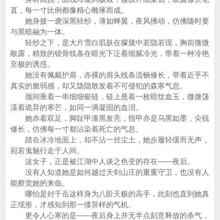
直，每一寸比例都像精心雕琢而成。
她身披一袭深黑轻纱，薄如蝉翼，夜风拂动，仿佛随时要
与黑暗融为一体。
轻纱之下，是大片雪白肌肤在朦胧中若隐若现，胸前微微
敞露，精致的锁骨线条在暗光下泛着细腻冷光，带着一种冷艳
至极的诱惑。
她没有佩戴护肩，赤裸的肩头线条流畅修长，带着近乎不
真实的脆弱感，却又隐隐散发着不可侵犯的森寒气息。
颈间垂着一串细细银链，链上悬着一枚暗纹血玉，微微荡
漾着诡异的寒芒，如同一滴凝固的血泪。
她赤着双足，脚趾甲漆黑发亮，指甲亦是乌黑如墨，尖锐
修长，仿佛每一寸都沾染着死亡的气息。
踏在冰冷地面上，却不沾一丝尘土，她步履轻缓而无声，
宛若鬼魅行走于人间。
这女子，正是被江湖中人谈之色变的存在——夜后。
没有人知道她是如何越过天剑山庄的重重守卫，也没有人
能察觉她的来临。
哪怕是封千岳这样身为八阶天极的高手，此刻也直到她真
正现形，才感知到那一缕异样的气机。
更令人心寒的是——夜后身上并无半点刻意释放的杀气，