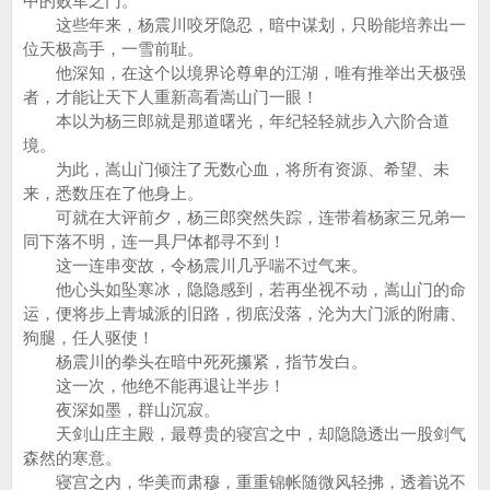
中的败军之门。
这些年来，杨震川咬牙隐忍，暗中谋划，只盼能培养出一
位天极高手，一雪前耻。
他深知，在这个以境界论尊卑的江湖，唯有推举出天极强
者，才能让天下人重新高看嵩山门一眼！
本以为杨三郎就是那道曙光，年纪轻轻就步入六阶合道
境。
为此，嵩山门倾注了无数心血，将所有资源、希望、未
来，悉数压在了他身上。
可就在大评前夕，杨三郎突然失踪，连带着杨家三兄弟一
同下落不明，连一具尸体都寻不到！
这一连串变故，令杨震川几乎喘不过气来。
他心头如坠寒冰，隐隐感到，若再坐视不动，嵩山门的命
运，便将步上青城派的旧路，彻底没落，沦为大门派的附庸、
狗腿，任人驱使！
杨震川的拳头在暗中死死攥紧，指节发白。
这一次，他绝不能再退让半步！
夜深如墨，群山沉寂。
天剑山庄主殿，最尊贵的寝宫之中，却隐隐透出一股剑气
森然的寒意。
寝宫之内，华美而肃穆，重重锦帐随微风轻拂，透着说不