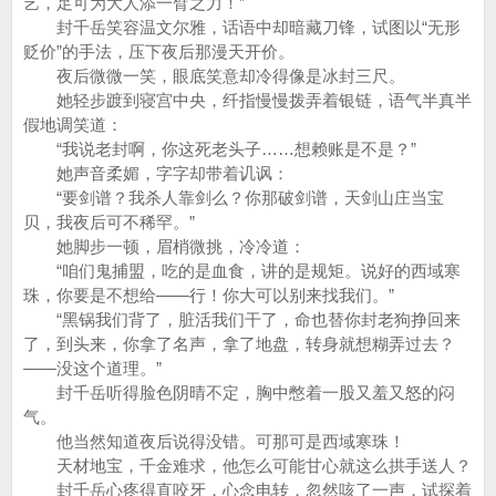
艺，足可为大人添一臂之力！”
封千岳笑容温文尔雅，话语中却暗藏刀锋，试图以“无形
贬价”的手法，压下夜后那漫天开价。
夜后微微一笑，眼底笑意却冷得像是冰封三尺。
她轻步踱到寝宫中央，纤指慢慢拨弄着银链，语气半真半
假地调笑道：
“我说老封啊，你这死老头子……想赖账是不是？”
她声音柔媚，字字却带着讥讽：
“要剑谱？我杀人靠剑么？你那破剑谱，天剑山庄当宝
贝，我夜后可不稀罕。”
她脚步一顿，眉梢微挑，冷冷道：
“咱们鬼捕盟，吃的是血食，讲的是规矩。说好的西域寒
珠，你要是不想给——行！你大可以别来找我们。”
“黑锅我们背了，脏活我们干了，命也替你封老狗挣回来
了，到头来，你拿了名声，拿了地盘，转身就想糊弄过去？
——没这个道理。”
封千岳听得脸色阴晴不定，胸中憋着一股又羞又怒的闷
气。
他当然知道夜后说得没错。可那可是西域寒珠！
天材地宝，千金难求，他怎么可能甘心就这么拱手送人？
封千岳心疼得直咬牙，心念电转，忽然咳了一声，试探着