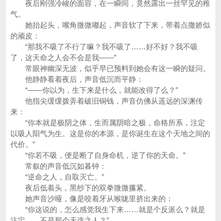
夜后刚强冷峻的面容，在一瞬间，竟然露出一丝罕见的稚
气。
她抬起头，嘴角微微嘟起，声音软了下来，带着点撒娇似
的顽皮：
“那我不吸了不行了嘛？我不吸了……好不好？我不吸
了，这天命之人会不会是我——”
常眼神幽深无波，似乎早已预料到她会有这一瞬的疑问。
他静静看着夜后，声音低沉而平静：
“——你以为，生下来是什么，就能改得了么？”
他指尖缓缓拨弄着破旧铜钱，声音仿佛从遥远的深渊传
来：
“你本就是极阴之体，生而属阴暗之极，命格所系，注定
以吸人阳气为生。这是你的本源，是你诞生在这个天地之间的
代价。”
“你若不吸，便是断了自身命机，逆了你的天命。”
常叙的声音低沉如暮钟：
“逆命之人，自取灭亡。”
夜后低着头，黑纱下的双拳微微攥紧。
她声音沙哑，像是咬着牙从喉咙里挤出来的：
“你这说的，怎么感觉我生下来……就是个反派么？就是
注定……不是那个天选之人？”