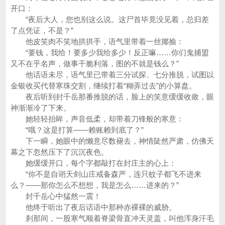
开口：
“夜后大人，您也别这么说。这尸首毕竟没见着，总归差
了点凭证，不是？”
他皮笑肉不笑地拱拱手，语气里带着一丝揶揄：
“要钱，我给！要多少我给多少！反正嘛……你们鬼捕盟
又不在乎名声，做事干脆利落，图的不就是钱么？”
他话语未尽，语气里已带着三分试探、七分推脱，试图以
金银收买代替寒珠交割，继续打着“糊弄过去”的小算盘。
夜后听到封千岳那番推脱的话，脸上的笑意缓缓收敛，眼
神渐渐冷了下来。
她轻轻抬眸，声音低柔，却带着刀锋般的寒意：
“哦？这是打算——赖账赖到底了？”
下一瞬，她眼中的懒意尽数褪去，神情陡然严肃，仿佛天
幕之下忽然压下了沉沉夜色。
她缓缓开口，每个字都敲打在封庄主的心上：
“你不是自诩天剑山庄戒备森严，连只蚊子都飞不进来
么？——那你怎么不想想，我是怎么……进来的？”
封千岳心中猛然一震！
他终于听出了夜后话语中那种赤裸裸的威胁。
刹那间，一股寒气顺着脊梁骨直冲天灵盖，叫他浑身汗毛