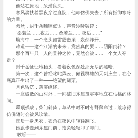
他站在原地，呆滞良久。
寒风裹挟着黑夜穿过庭院，他却仿佛失去了所有抵御寒冷
的力量。
忽然，封千岳喃喃低语，声音沙哑破碎：
“桑若兰……夜后……桑若兰……夜后……”
脑海中，一个念头如雷霆击顶，轰然炸开。
难道——这个江湖的未来，竟然真的要……阴阳倒转？
那个百年只一人的登神之位，竟然会被……一个女人夺
走？
封千岳怔怔地抬头，看着夜色深处那无尽的黑暗。
第一次，这个曾经叱咤风云、傲视群雄的天剑庄主，在心
底真正生出了一种——绝望的颤栗。
月色昏沉，薄雾缭绕。
一座破败的山村外，一间破旧茅屋孤零零地立在枯槁的林
间。
屋顶残破，柴门斜倚，草丛中时不时有野鼠窜过，荒凉得
仿佛随时会被风吹散。
夜后一身黑衣，衣角在夜风中轻轻翻飞。
她踱步走到茅屋门前，指尖轻轻叩了叩门。
“吱呀——”