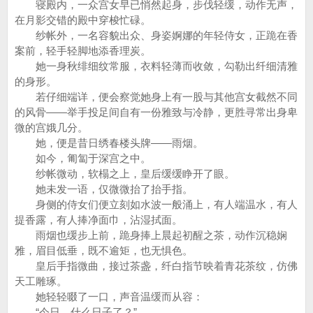
寝殿内，一众宫女早已悄然起身，步伐轻缓，动作无声，
在月影交错的殿中穿梭忙碌。
纱帐外，一名容貌出众、身姿婀娜的年轻侍女，正跪在香
案前，轻手轻脚地添香理炭。
她一身秋绯细纹常服，衣料轻薄而收敛，勾勒出纤细清雅
的身形。
若仔细端详，便会察觉她身上有一股与其他宫女截然不同
的风骨——举手投足间自有一份雅致与冷静，更胜寻常出身卑
微的宫娥几分。
她，便是昔日绣春楼头牌——雨烟。
如今，匍匐于深宫之中。
纱帐微动，软榻之上，皇后缓缓睁开了眼。
她未发一语，仅微微抬了抬手指。
身侧的侍女们便立刻如水波一般涌上，有人端温水，有人
提香露，有人捧净面巾，沾湿拭面。
雨烟也缓步上前，跪身捧上晨起初醒之茶，动作沉稳娴
雅，眉目低垂，既不逾矩，也无惧色。
皇后手指微曲，接过茶盏，纤白指节映着青花茶纹，仿佛
天工雕琢。
她轻轻啜了一口，声音温缓而从容：
“今日，什么日子了？”