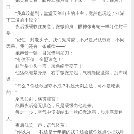
她笑着笑着，眼神却骤然冷了下来，一字一句，森然开
口：
“我真没想到，堂堂天剑山庄的庄主，竟然也玩起了江湖
下三滥的手段？”
夜后缓缓收住笑意，微微俯身，眼神像毒蛇一样盯住封千
岳：
“记住，封老头子。我们鬼捕盟，不只是只认钱财、不问
因果。我们还有一条戒律——”
她声音一顿，目光锋利如刀：
“有债不偿，全盟诛之！”
封千岳心头一震，脸色终于变了！
他猛然绷紧身形，右手微微抬起，气机隐隐凝聚，沉声喝
道：
“怎么？你还敢强夺不成？我这天剑之法，可不是吃素
的！”
杀意如剑，横贯寝宫！
然而夜后毫无惧色，只是缓缓向他走来。
每走一步，空气中便凝结出一丝细微冰霜，步步寒意逼
人。
夜后低笑一声，语气轻蔑：
“你以为——我还是十年前的我？还会被你这点小把戏吓