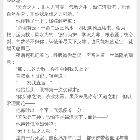
湖叹息。
“天命之人，非人力可夺。气数之生，如江河顺流，天地
自然孕育，非你我杀伐之力可断。”
他停顿了一下，缓缓解释道：
“命理有云：一命二运三风水，四积阴德五读书。命为
根，运为枝，风水为气，德行为护，学识为养。根若歪，枝必
斜。气数若不归你，纵使杀尽天下英雄，也只能枉然造业，徒
增天怒而已。”
夜后死死盯着他，呼吸微微急促，声音带着一丝隐隐的颤
意：
“那……这命数，会不会到我头上？”
常叙垂下眼帘，轻声道：
“——恕我直言。”
他抬起头，眼神第一次变得肃然：
“你所修之法，杀业太重。虽我未见你有‘天谴之相’，但以
常理而论——”
他每吐出一个字，气氛便冷一分：
“若你登了神，恐怕不是福泽天下，而是——”
他声音低哑如钟鸣：
“天下苍生之大劫。”
屋内一片死寂，连夜风穿堂而过，都仿佛带着血腥与凛