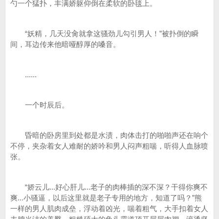
勺一个猛扑，丰满娇躯仰倒在柔软的卧毯上。
“妖精，几天没肏就拿这骚劲儿勾引男人！”被扑倒的瞬
间，耳边传来他暗哑醇厚的嗓音。
......
一个时辰后。
昏暗的卧房里到处都是水渍，肉体击打的啪啪声还在响个
不停，夹杂着女人难耐的娇吟和男人闷声粗喘，听得人血脉喷
张。
“娇云儿...好心肝儿...老子的肉棒插的深不深？干得你爽不
爽...小骚逼，以后这里就是老子专用的地方，知道了吗？”熊
一样的男人肌肉成垒，浮动着凶光，喘着粗气，大手扣着女人