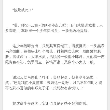
“彼此彼此！”
“哎。师父~云姨~你俩消停点儿吧！咱们就要进城啦，人
多着嘞！”车厢里一个少年探出头，一脸无语地提醒。
这少年随即走出，只见其五官端正，清瘦挺拔，一头黑发
乌亮微曲，在额头上打个卷儿，衬着同女儿家一般白嫩的肌
肤，唇红齿白，大眼水灵，活脱脱一俊俏小郎君。只他着一席
藏青色布衫，负手而立，神情严肃，又像个小大人一般。
谢淑云立马停止了打闹，美丽起身，朝着少年温柔一
笑，“还是我们小夏懂事！云姨这一别呀，以后不知何时才能
再吃到小夏做的冬瓜丸子汤！想想都有点惆怅...”
她这话半带调笑，实则也真是有些不舍和伤感。