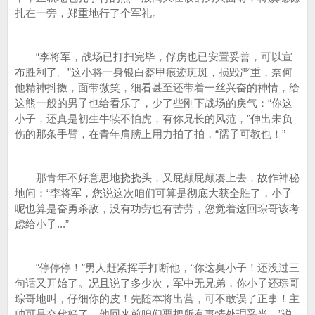
扎在一旁，郑重地行了个军礼。
“李将军，战场已打扫完毕，俘虏也已安置妥善，可以宣
布胜利了。”这小将一身银白盔甲痕迹斑斑，损毁严重，奈何
他精神抖擞，面带微笑，细看甚至还带着一丝兴奋的神情，给
这熊一般的男子也给看乐了，少了些刚下战场的戾气：“你这
小子，还真是初生牛犊不怕虎，有你兄长的风范，”伸出未负
伤的那条手臂，在青年肩膀上用力拍了拍，“孺子可教也！”
那青年不好意思地挠挠头，又屁颠屁颠凑上去，故作神秘
地问：“李将军，您说这次咱们可算是彻底大获全胜了，小子
呢也算是奋勇杀敌，没有功劳也有苦劳，您觉着这回琮哥该考
虑给小子...”
“停停停！”男人赶紧挥手打断他，“你这臭小子！还没过三
句话又开始了。况且说了多少次，军中无兄弟，你小子还琮哥
琮哥地叫，仔细你的皮！先随本将出营，可不敢误了正事！主
帅可是交代好了，他回来前咱们要把所有事情处理妥当。”说