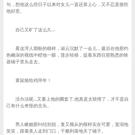
句，想他这么些日子以来对女儿一直还算上心，又不忍直接拒
他好意。
自己又旷了这么久...
看这浑人期盼的模样，淑云沉默了一会儿，最后在他那灼
热幽深的视线中瞪他一眼，莲步轻移，提着东西往那熟悉的铁
器铺子里头走去。
黄鼠狼给鸡拜年！
没办法呢...又要上他的圈套了,他真是太狡猾了，才不是自
己有什么奇怪的念头。
男人瞅她那纠结别扭，复又顺从的模样实在可爱，宠溺地
笑笑，跟着美人走到门口，干脆利落地关了铺子。