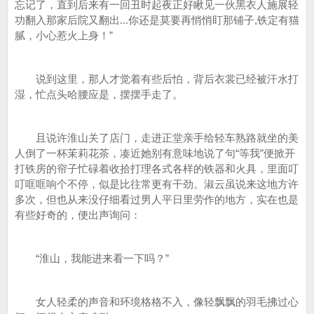
忘记了，直到后来有一回丑时起夜正好瞅见一伙黑衣人施展轻
功翻入那家后院又翻出...你还是莫要再悄悄盯那铺子,铁定有猫
腻，小心惹火上身！”
说到这里，那人才觉着有些后怕，背后衣裳已经被汗水打
湿，忙点头哈腰应是，摆摆手走了。
且说许淮山关了店门，走进正堂亲手给轻车熟路就坐的美
人倒了一杯茉莉花茶，凑近她别有意味地说了句“等我”便掀开
打铁房的帘子忙碌着收拾打理各式各样的铁器和火具，里面叮
叮哐哐响个不停，似是比往常更有干劲。淑云虽说来这地方许
多次，但也从来没仔细看过男人平日里劳作的地方，实在也是
有些好奇的，便出声询问：
“淮山，我能进来看一下吗？”
女人轻柔的声音和环境格格不入，像轻飘飘的羽毛拂过心