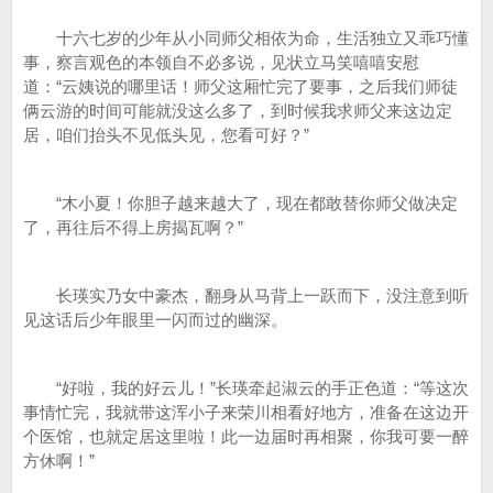
十六七岁的少年从小同师父相依为命，生活独立又乖巧懂
事，察言观色的本领自不必多说，见状立马笑嘻嘻安慰
道：“云姨说的哪里话！师父这厢忙完了要事，之后我们师徒
俩云游的时间可能就没这么多了，到时候我求师父来这边定
居，咱们抬头不见低头见，您看可好？”
“木小夏！你胆子越来越大了，现在都敢替你师父做决定
了，再往后不得上房揭瓦啊？”
长瑛实乃女中豪杰，翻身从马背上一跃而下，没注意到听
见这话后少年眼里一闪而过的幽深。
“好啦，我的好云儿！”长瑛牵起淑云的手正色道：“等这次
事情忙完，我就带这浑小子来荣川相看好地方，准备在这边开
个医馆，也就定居这里啦！此一边届时再相聚，你我可要一醉
方休啊！”