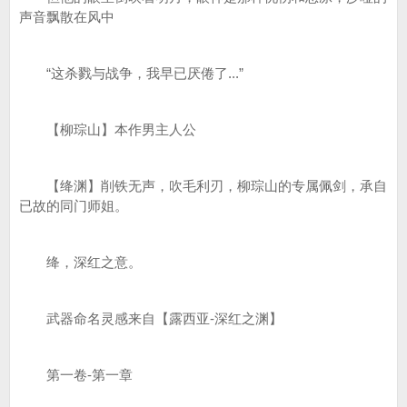
声音飘散在风中
“这杀戮与战争，我早已厌倦了...”
【柳琮山】本作男主人公
【绛渊】削铁无声，吹毛利刃，柳琮山的专属佩剑，承自
已故的同门师姐。
绛，深红之意。
武器命名灵感来自【露西亚-深红之渊】
第一卷-第一章