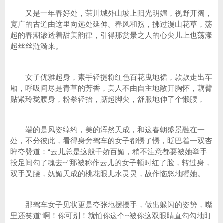
又是一年春好处，荣川城外山坡上阳光明媚，视野开阔，
宽广的古道由这里向远处延伸。春风和煦，拂过漫山花草，荡
起的春潮渗透着甜美韵律，引得那赏景之人的心尖儿上也荡漾
起丝丝涟漪来。
女子优雅起身，素手轻提粉红色百花曳地裙，款款走出车
厢，呼吸间尽是青草的芳香，美人不由自主地敞开胸怀，藕臂
贴紧玲珑腰身，粉拳轻抬，踮起脚尖，舒服地伸了个懒腰，
端的是风姿绰约，美的浑然天成，和这春朝盛景融在一
处，不分彼此，看得身旁驾车的女子都愣了愣，眨巴着一双杏
眸夸赞道：“云儿总是这般千娇百媚，稍不注意都要被她举手
投足间勾了魂去~”那被称作云儿的女子顿时红了脸，转过身，
双手叉腰，妩媚天成的桃花眼儿水灵灵，故作恼怒地瞪她。
那驾车女子见状更是夸张地摆摆手，做出躲闪的姿势，嘴
里还笑道“啊！你可别！就怕你这个~被你这双眼睛直勾勾地盯