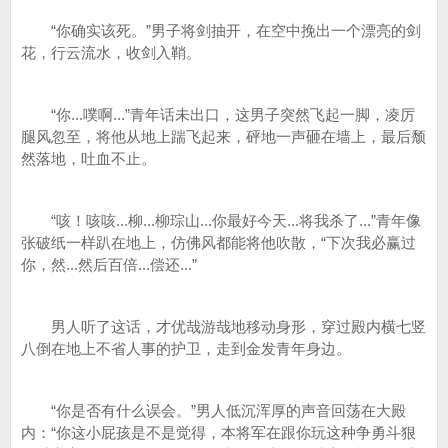
“你确实该死。”男子将剑抽开，在空中挽出一个漂亮的剑
花，行云流水，收剑入鞘。
“你...噗啊...”青年话未出口，这男子突然飞起一脚，凌厉
腿风忽至，将他从地上踹飞起来，砰地一声砸在墙上，最后颓
然落地，吐血不止。
“咳！咳咳...柳...柳琮山...你最好今天...将我杀了...”青年像
张破纸一样趴在地上，仿佛风都能将他吹散，“下次我必赢过
你，然...然后百倍...偿还...”
男人听了这话，才优哉游哉地移动身形，穿过殿内横七竖
八倒在地上不省人事的护卫，走到金发青年身边。
“你是否有什么误会。”男人低沉浑厚的声音回荡在大殿
内：“你这小屁孩是不是觉得，本将军在跟你玩这种争勇斗狠