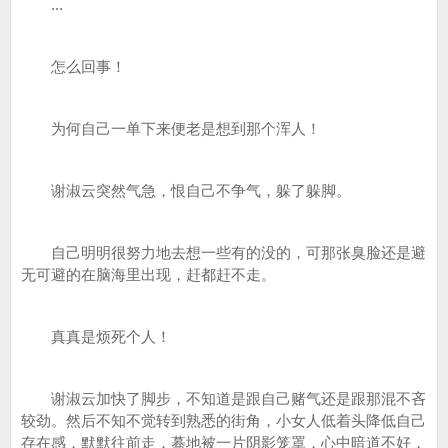
...
怎么回事！
为何自己一单下来便老是想到那个浑人！
谢淑云突然气急，恨自己不争气，躲了躲脚。
自己明明很努力地去想一些有的没的，可那张臭脸还是避
无可避的在脑海里出现，赶都赶不走。
真真是烦死个人！
谢淑云加快了脚步，不知道是跟自己赌气还是跟那混不吝
较劲。然后不知不觉转到熟悉的街角，小女人低着头降低自己
存在感，默默往前走，蓦地被一片阴影笼罩，心中暗道不好，