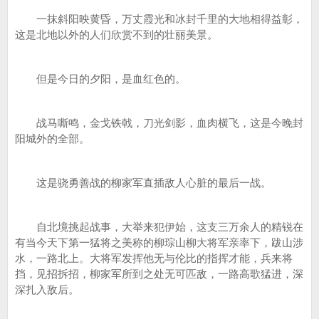
一抹斜阳映黄昏，万丈霞光和冰封千里的大地相得益彰，
这是北地以外的人们欣赏不到的壮丽美景。
但是今日的夕阳，是血红色的。
战马嘶鸣，金戈铁戟，刀光剑影，血肉横飞，这是今晚封
阳城外的全部。
这是骁勇善战的柳家军直插敌人心脏的最后一战。
自北境挑起战事，大举来犯伊始，这支三万余人的精锐在
有当今天下第一猛将之美称的柳琮山柳大将军亲率下，跋山涉
水，一路北上。大将军发挥他无与伦比的指挥才能，兵来将
挡，见招拆招，柳家军所到之处无可匹敌，一路高歌猛进，深
深扎入敌后。