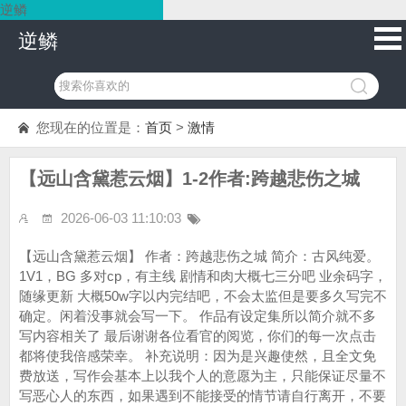
逆鳞
逆鳞
您现在的位置是：
首页
>
激情
【远山含黛惹云烟】1-2作者:跨越悲伤之城
2026-06-03 11:10:03
【远山含黛惹云烟】 作者：跨越悲伤之城 简介：古风纯爱。
1V1，BG 多对cp，有主线 剧情和肉大概七三分吧 业余码字，
随缘更新 大概50w字以内完结吧，不会太监但是要多久写完不
确定。闲着没事就会写一下。 作品有设定集所以简介就不多
写内容相关了 最后谢谢各位看官的阅览，你们的每一次点击
都将使我倍感荣幸。 补充说明：因为是兴趣使然，且全文免
费放送，写作会基本上以我个人的意愿为主，只能保证尽量不
写恶心人的东西，如果遇到不能接受的情节请自行离开，不要