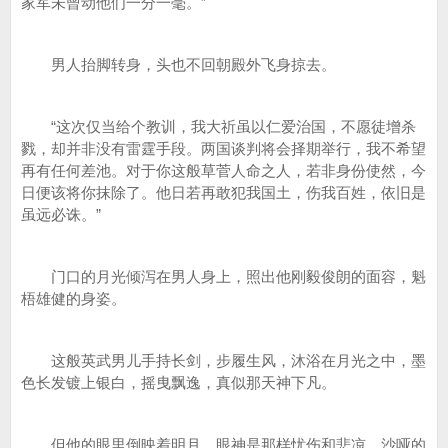
家军未曾动他们一分一毫。”
男人抬脚转身，头也不回朝殿外飞身掠去。
“这次仅当给个教训，我大祈虽以仁爱治国，不愿徒增杀
戮，却并非没有雷霆手段。两国谈判将会择期举行，我不希望
再有任何差池。对于你这般草菅人命之人，若非身份使然，今
日便该将你抹除了。他日若再敢犯我国土，伤我百姓，依旧是
虽远必诛。”
门口的月光倾泻在男人身上，照出他刚毅俊朗的面容，魁
梧雄健的身姿。
这般英武男儿手持长剑，步履生风，沐浴在月光之中，墨
色长发镀上银白，摇曳飘逸，真似那天神下凡。
但他的眼里倒映着明月，眼神是那样忧伤和悲凉，沙哑的