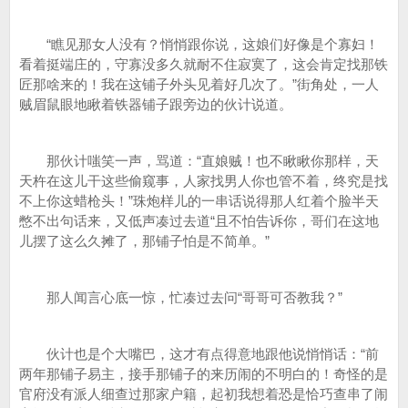
“瞧见那女人没有？悄悄跟你说，这娘们好像是个寡妇！
看着挺端庄的，守寡没多久就耐不住寂寞了，这会肯定找那铁
匠那啥来的！我在这铺子外头见着好几次了。”街角处，一人
贼眉鼠眼地瞅着铁器铺子跟旁边的伙计说道。
那伙计嗤笑一声，骂道：“直娘贼！也不瞅瞅你那样，天
天杵在这儿干这些偷窥事，人家找男人你也管不着，终究是找
不上你这蜡枪头！”珠炮样儿的一串话说得那人红着个脸半天
憋不出句话来，又低声凑过去道“且不怕告诉你，哥们在这地
儿摆了这么久摊了，那铺子怕是不简单。”
那人闻言心底一惊，忙凑过去问“哥哥可否教我？”
伙计也是个大嘴巴，这才有点得意地跟他说悄悄话：“前
两年那铺子易主，接手那铺子的来历闹的不明白的！奇怪的是
官府没有派人细查过那家户籍，起初我想着恐是恰巧查串了闹