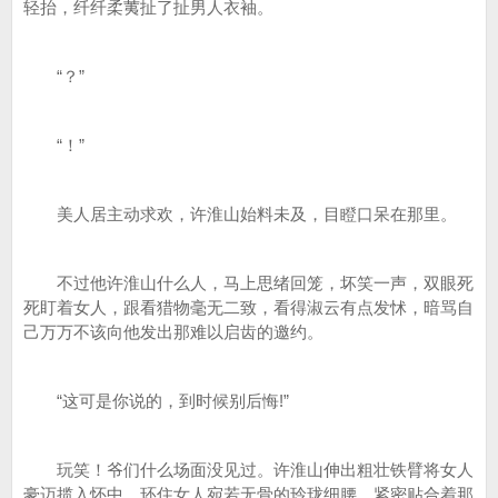
轻抬，纤纤柔荑扯了扯男人衣袖。
“？”
“！”
美人居主动求欢，许淮山始料未及，目瞪口呆在那里。
不过他许淮山什么人，马上思绪回笼，坏笑一声，双眼死
死盯着女人，跟看猎物毫无二致，看得淑云有点发怵，暗骂自
己万万不该向他发出那难以启齿的邀约。
“这可是你说的，到时候别后悔!”
玩笑！爷们什么场面没见过。许淮山伸出粗壮铁臂将女人
豪迈揽入怀中，环住女人宛若无骨的玲珑细腰，紧密贴合着那