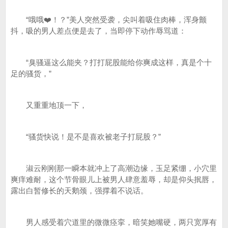
“哦哦❤️！？”美人突然受袭，尖叫着吸住肉棒，浑身颤
抖，吸的男人差点便是去了，当即停下动作辱骂道：
“臭骚逼这么能夹？打打屁股能给你爽成这样，真是个十
足的骚货，”
又重重地顶一下，
“骚货快说！是不是喜欢被老子打屁股？”
淑云刚刚那一瞬本就冲上了高潮边缘，玉足紧绷，小穴里
爽痒难耐，这个节骨眼儿上被男人肆意羞辱，却是仰头抿唇，
露出白暂修长的天鹅颈，强撑着不说话。
男人感受着穴道里的微微痉挛，暗笑她嘴硬，两只宽厚有