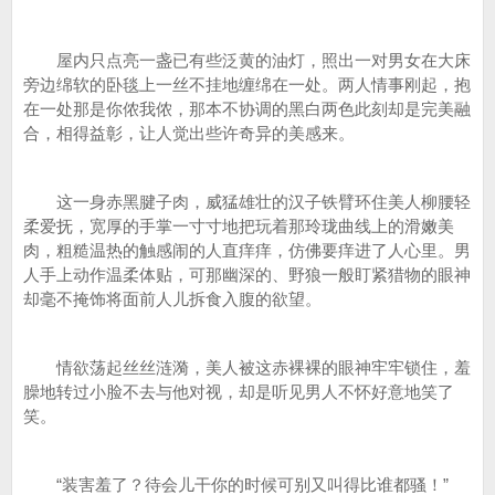
屋内只点亮一盏已有些泛黄的油灯，照出一对男女在大床
旁边绵软的卧毯上一丝不挂地缠绵在一处。两人情事刚起，抱
在一处那是你侬我侬，那本不协调的黑白两色此刻却是完美融
合，相得益彰，让人觉出些许奇异的美感来。
这一身赤黑腱子肉，威猛雄壮的汉子铁臂环住美人柳腰轻
柔爱抚，宽厚的手掌一寸寸地把玩着那玲珑曲线上的滑嫩美
肉，粗糙温热的触感闹的人直痒痒，仿佛要痒进了人心里。男
人手上动作温柔体贴，可那幽深的、野狼一般盯紧猎物的眼神
却毫不掩饰将面前人儿拆食入腹的欲望。
情欲荡起丝丝涟漪，美人被这赤裸裸的眼神牢牢锁住，羞
臊地转过小脸不去与他对视，却是听见男人不怀好意地笑了
笑。
“装害羞了？待会儿干你的时候可别又叫得比谁都骚！”