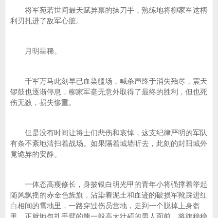
将军宛若世间最天赋异禀的操刀手，熟练地将柳家军这柄
利刃扎进了敌军心脏。
月明星稀。
千军万马此刻早已血染疆场，喊杀声终于消失殆尽，震天
锣鼓也逐渐停息，柳家军毫无意外取得了最终的胜利，但也死
伤无数，损失惨重。
但是没有时间让将士们悲伤和哀悼，这支纪律严明的军队
有条不紊地清扫着战场。如果隔着城墙听去，此刻的封阳城外
竟诡异的安静。
一体态高瘦修长，身披银白明光甲的青年小将强撑着举起
随风飘摇的赤金色旌旗，沾染着泥土和血迹的破损军靴踩进红
白相间的雪地里，一路穿过伤员营地，走到一个脱掉上身盔
甲，正就地包扎手臂的熊一般高大壮硕的男人面前，将旗稳稳