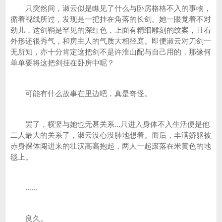
只突然间，淑云似是瞧见了什么与卧房格格不入的事物，
循着视线所过，发现是一把挂在角落的长剑。她一眼觉着不对
劲儿，这剑鞘是罕见的深红色，上面有精细雕刻的纹案，且看
外形还很秀气，和房主人的气质大相径庭。即便淑云对刀剑一
无所知，亦十分肯定这把剑不是许淮山配与自己用的，那缘何
单单要将这把剑挂在卧房中呢？
可能有什么故事在里边吧，真是奇怪。
罢了，横竖与她也无甚关系...只进入身体不入生活便是他
二人最大的关系了，淑云没心没肺地想着。而后，丰满娇躯被
赤身裸体闯进来的壮汉高高抱起，两人一起滚落在米黄色的地
毯上。
......
良久。