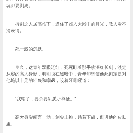
魂都要剥离。
持剑之人居高临下，遮住了照入大殿中的月光，教人看不
清表情。
死一般的沉默。
良久，这青年双眼泛红，死死盯着那手挚深红长剑，淡定
从容的高大身影，明明隐在黑暗中，青年却坚信他此刻定是对
他施以十足的轻蔑和嘲讽，咬着牙嘶哑道：
“我输了，要杀要剐悉听尊便。”
高大身影闻言一动，剑尖上挑，贴着下颌，刺进他的皮肤
里。