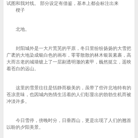
试图和我对线。 部分设定有借鉴，基本上都会标注出来
楔子
北地。
封阳城外是一大片荒芜的平原，冬日里纷纷扬扬的大雪把
广袤的大地染成银白色的画布，零零散散的林木银装素裹，高
大而古老的城墙镀上了一层剔透明澈的素甲，巍然挺立，遥映
着苍白的远山。
这里的雪景往往是恬静而极美的，虽带了些许北地特有的
苍凉意味，也因城内热情生活着的人们彰显出的勃勃生机而被
冲淡许多。
今日雪停，傍晚时分，日垂西山，更是出现了人们的翘首
以盼的夕阳美景。