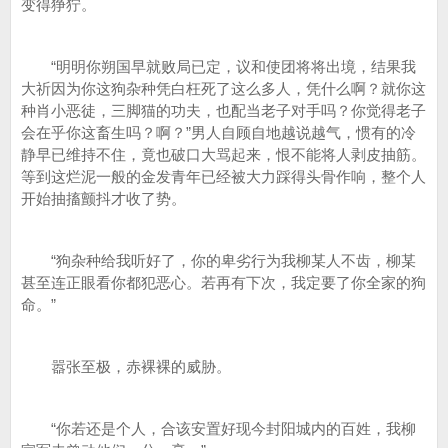
变得狰狞。
“明明你朔国早就败局已定，议和使团将将出境，结果我
大祈因为你这狗杂种凭白枉死了这么多人，凭什么啊？就你这
种肖小恶徒，三脚猫的功夫，也配当老子对手吗？你觉得老子
会在乎你这畜生吗？啊？”男人自顾自地越说越气，惯有的冷
静早已维持不住，竟也破口大骂起来，恨不能将人剥皮抽筋。
等到这烂泥一般的金发青年已经被大力踩得头骨作响，整个人
开始抽搐颤抖才收了势。
“狗杂种给我听好了，你的卑劣行为我柳某人不齿，柳某
甚至连正眼看你都犯恶心。若再有下次，我定要了你全家的狗
命。”
嚣张至极，赤裸裸的威胁。
“你若还是个人，合该安置好现今封阳城内的百姓，我柳