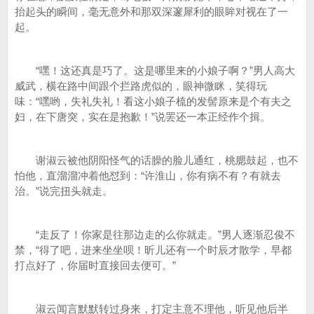
抬起头的瞬间，毫无意外和那双深邃犀利的眼眸对视在了一
起。
“嘿！这还真是巧了。这是哪里来的小娘子啊？”男人高大
威武，横在路中间跟个拦路虎似的，眼神微眯，笑得玩
味：“嘿哟，失礼失礼！看这小娘子梳的发髻原来是个有夫之
妇，在下唐突，实在是抱歉！”说罢还一本正经作个揖。
谢淑云被他阴阳怪气的话臊的脸儿通红，桃腮鼓起，也不
怕他，直溜溜冲着他怼到：“许淮山，你有病不有？有就去
治。”说完扭头就走。
“走反了！你家是往那边走的么你就走。”男人逐渐忍俊不
禁，“得了吧，进来坐坐呗！昕儿还有一个时辰才散学，早都
打点好了，你届时直接回去便可。”
淑云闻言默默转过身来，打定主意不理他，听见他后半