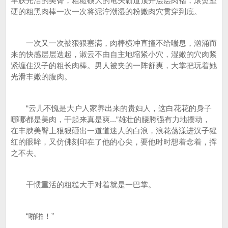
丰腴光洁的美臀，粗糙硕大的龟头霸道顶开层层肉褶，滚烫坚
硬的粗黑肉棒一次一次将泥泞潮湿的粉嫩肉穴贯穿到底。
一次又一次被狠狠塞满，肉棒横冲直撞不给喘息，汹涌而
来的快感层层迭起，淑云不由自主地缩紧小穴，湿嫩的穴肉紧
紧缠住汉子的粗长肉棒。男人被夹的一阵舒爽，大掌把玩着她
光滑丰嫩的腹肉。
“云儿不愧是大户人家养出来的贵妇人，这白花花的身子
哪哪都是美肉，干起来真是爽...”雄壮的腰胯强有力地摆动，
在丰腴美臀上狠狠砸出一道道迷人的白浪，浪花荡漾进汉子猩
红的眼眸，又仿佛刻印在了他的心尖，要他时时想着念着，挥
之不去。
干惯重活的粗糙大手对着就是一巴掌。
“啪啪！”