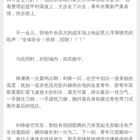
着整理起盔甲利落披上，大步走了出去，青年亦重新严肃表
情，快步跟上。
不一会儿，营地中央高大的战车顶上响起男人浑厚嘹亮的
吼声：“全体听令！班师，回朝！！！”
与此同时，封阳城内，崇武殿中。
绛渊再一次轰鸣出鞘，剑锋一闪，在空中划出一道美丽的
弧度，犹如一道赤色流光坠向躺倒在地的金发青年。那青年双
眼紧紧盯着飞速放大的剑尖，避无可避，拼出最后一丝力气，
一手握住刀柄，一手虚抵刀侧，颤抖着在身前横过青色弯刀试
图作最后的抵抗。
剑锋破空而至，那纹有朔国图腾的刀身竟如无形般没有产
生丝毫阻碍，瞬间被长剑一分为二。下一刻，青年只觉喉间一
凉，有什么液体在丝丝渗出，那毛骨悚然的感觉仿佛将他的灵