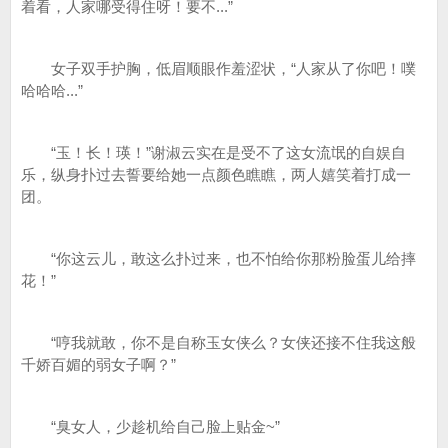
着看，人家哪受得住呀！要不...”
女子双手护胸，低眉顺眼作羞涩状，“人家从了你吧！噗
哈哈哈...”
“玉！长！瑛！”谢淑云实在是受不了这女流氓的自娱自
乐，纵身扑过去誓要给她一点颜色瞧瞧，两人嬉笑着打成一
团。
“你这云儿，敢这么扑过来，也不怕给你那粉脸蛋儿给摔
花！”
“哼我就敢，你不是自称玉女侠么？女侠还接不住我这般
千娇百媚的弱女子啊？”
“臭女人，少趁机给自己脸上贴金~”