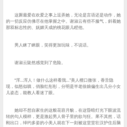
这厮最爱在欢爱之事上逗弄她，无论是言语还是动作，她
的一切反应仿佛尽在他掌握之中。谢淑云有些不服气，斜着她
那双标志性的、妩媚天成的桃花眼儿瞪他。
男人眯了眯眼，笑得更加玩味，不说话。
谢淑云陡然感觉到了危险。
“浑...浑人！做什么这样看我...”美人檀口微张，香舌隐
现，似怒似嗔，俏脸红彤彤，分明是半老徐娘偏生出几分小女
儿姿态，能教人看迷了眼。
她却不想自家生的这般花容月貌，在这昏暗灯光下眼波流
转的勾人模样，更是激起男人骨子里的欲与狂。果不其然，话
刚出口，绰约多姿的小美人就在下一刻被这堂堂壮汉护住后脑