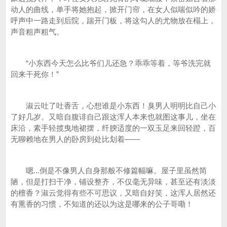
动人的曲线，单手将她抱起，掀开门帘，在女人似喘似吟的娇
呼声中一路走到后院，踹开门板，将这勾人的尤物放在榻上，
声音粗声粗气。
“小东西今天怎么比爷们儿还急？乖乖等着，等爷洗完就
回来干死你！”
淑云吐了吐香舌，心想谁是小东西！臭男人明明比自己小
了好几岁。又暗自腹诽自己跟这浑人本来也就图这事儿，坐在
床沿，素手轻揽曳地裙摆，纤腴适度的一双玉足来回轻蹬，百
无聊赖地在男人的卧房到处比划着——
嗯...倒是不像男人自身那般不修篇幅嘛。屋子里虽然简
陋，但是打扫干净，铺设整齐，不仅毫无异味，甚至还有淡淡
的檀香？淑云觉得有些不可思议，又暗自好笑，这浑人居然还
有熏香的习惯，不知道的还以为这是哪来的公子哥嘞！