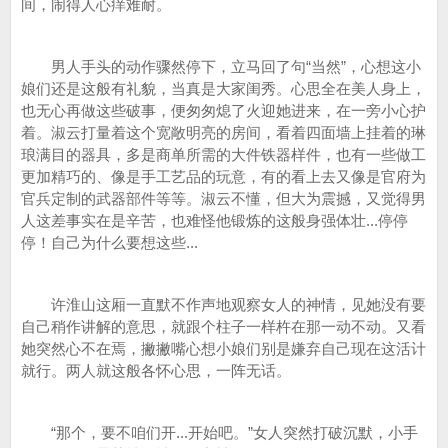
间，闹得人心痒难耐。
男人手头的动作骤然停下，立马回了句“当然”，心想这小
娘们还是这般有礼貌，当真是大家闺秀。心思全在美人身上，
也无心再做这些破事，便匆匆熄了火迎她进来，在一旁小心护
着。淑云打量着这个宽敞明亮的房间，看着四面墙上挂着的琳
琅满目的器具，多是商单所需的大件铁器样件，也有一些做工
更加精巧的、像是手工艺品的玩意，有的看上去又像是官府为
官兵定制的武器部件等等。淑云不懂，但大为震撼，又觉得男
人这差事实在是辛苦，也难怪他锻炼的这般身强体壮...停停
停！自己为什么要想这些...
许淮山这厢一直默不作声地观察女人的神情，见她没有要
自己稍作讲解的意思，就跟个柱子一样杵在那一动不动。又看
她突然心不在焉，撇撇嘴心想小娘们别是嫌弃自己现在这活计
就行。两人就这般各怀心思，一阵无话。
“那个，要不咱们开...开始吧。”女人突然打破沉默，小手