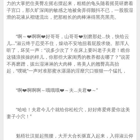
力的大掌把住美臀左摇右摆起来，粗糙的龟头随着摇晃研磨着
子宫口，那久旷深闺的敏感之地被肏弄得颤抖不已，一股股湿
滑的花液从褶缝流出，把那粗长的肉棒淋得黑亮黑亮。
“啊～❤️啊啊❤️好哥哥，山哥哥❤️别磨那处...快，快给云
儿...”淑云终于忍受不住，燥动不安地扭着屁股求饶。那浑人
听了，坏笑一声：“说多少次了？在床上要叫老子夫君！瞧你
这骚浪挨操的样儿，你那些大家闺秀的教养都去哪了？”说罢
不再磨蹭，拔出湿淋淋的大肉棒，将美人的翘臀高高抬
起，“噗呲”一声对准那蜜水潺潺的淫靡穴口狠狠一个猛扎，
“啊❤️啊啊啊～哦哦哦❤️～夫...夫君❤️～”
“哈哈！夫君今儿个就给你松松穴，好好疼爱疼爱你这美
妻子小穴！”
魁梧壮汉挺起熊腰，大开大合长驱直入起来，入得淑云仰