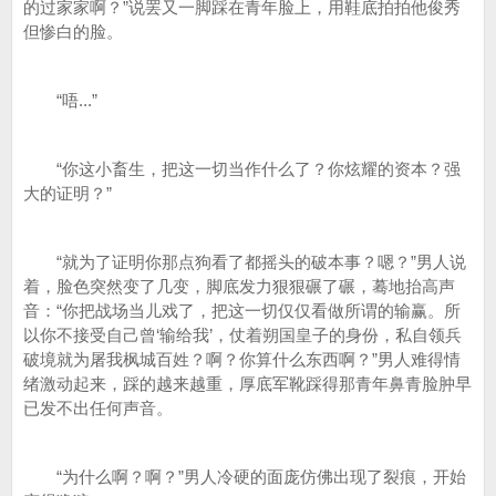
的过家家啊？”说罢又一脚踩在青年脸上，用鞋底拍拍他俊秀
但惨白的脸。
“唔...”
“你这小畜生，把这一切当作什么了？你炫耀的资本？强
大的证明？”
“就为了证明你那点狗看了都摇头的破本事？嗯？”男人说
着，脸色突然变了几变，脚底发力狠狠碾了碾，蓦地抬高声
音：“你把战场当儿戏了，把这一切仅仅看做所谓的输赢。所
以你不接受自己曾‘输给我’，仗着朔国皇子的身份，私自领兵
破境就为屠我枫城百姓？啊？你算什么东西啊？”男人难得情
绪激动起来，踩的越来越重，厚底军靴踩得那青年鼻青脸肿早
已发不出任何声音。
“为什么啊？啊？”男人冷硬的面庞仿佛出现了裂痕，开始